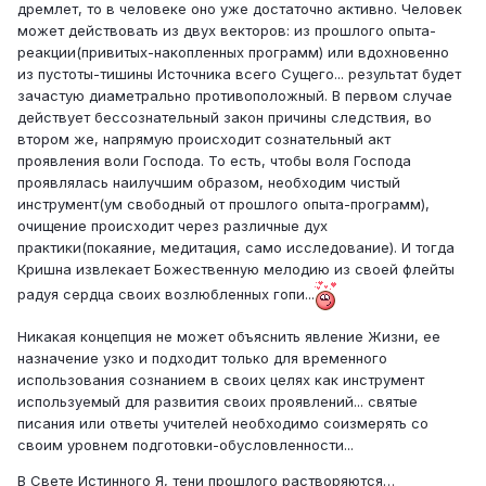
дремлет, то в человеке оно уже достаточно активно. Человек
может действовать из двух векторов: из прошлого опыта-
реакции(привитых-накопленных программ) или вдохновенно
из пустоты-тишины Источника всего Сущего... результат будет
зачастую диаметрально противоположный. В первом случае
действует бессознательный закон причины следствия, во
втором же, напрямую происходит сознательный акт
проявления воли Господа. То есть, чтобы воля Господа
проявлялась наилучшим образом, необходим чистый
инструмент(ум свободный от прошлого опыта-программ),
очищение происходит через различные дух
практики(покаяние, медитация, само исследование). И тогда
Кришна извлекает Божественную мелодию из своей флейты
радуя сердца своих возлюбленных гопи...
Никакая концепция не может объяснить явление Жизни, ее
назначение узко и подходит только для временного
использования сознанием в своих целях как инструмент
используемый для развития своих проявлений... святые
писания или ответы учителей необходимо соизмерять со
своим уровнем подготовки-обусловленности...
В Свете Истинного Я, тени прошлого растворяются…