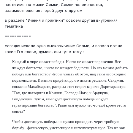
части именно жизни Семьи, Семьи человечества,
взаимоотношения людей друг с другом
в разделе "Учения и практики" совсем другая внутренняя
тематика
===========
сегодня искала одно высказывание Свами, и попала вот на
такие Его слова, думаю, они тут в тему :
Каждый в мире желает победы. Никто не желает поражения. Все
жаждут богатства; никто не жаждет бедности. Но как можно добыть
победу или богатство? Чтобы узнать об этом, над этим необходимо
поразмыслить. И нам не придётся долго искать решение. Санджая,
согласно Махабхарате, раскрыл этот секрет королю Дхритараштре:
"Там, где находятся и Кришна, Господь Йоги, и Арджуна,
Владеющий Луком, там будет достигнута победа и будет
гарантировано богатство". Разве нам нужно что-то ещё кроме этого
совета?
Чтобы достигнуть победы, не нужно проходить через тройную
борьбу - физическую, умственную и интеллектуальную. Так же как