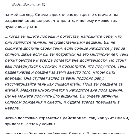
Видья Вахини, гл.IX
на мой взгляд, Свами здесь очень конкретно отвечает на
заданный выше вопрос, что делать, и почему именно так
нужно поступать
...когда вы ищете победы и богатства, напомните себе, что
они являются тенями, несущественными вещами. Вы не
сможете достичь своей тени, если солнце находится у вас за
спиной, даже если бы вы потратили на это миллионы лет. Тень
бежит быстрее и всегда остаётся вне досягаемости. Но стоит
вам повернуться к Солнцу, и посмотрите, что получится. Тень
падает назад и следует за вами вместо того, чтобы быть
впереди. Она ступает вслед за вами подобно рабу.
Рассматривайте тень как символ Майи. Пока вы следуете за
Майей, Мадхава игнорируется и находится вне поля зрения.
Вы не можете получить Его видение. Вы будете затянуты
колесом рождения и смерти, и будете всегда пребывать в
неволе.
нужно постоянно стремиться действовать так, как учит Свами,
прилагать к этому усилия
когда мы действуем, соблюдая Дхарму, Дхарма нас всегда