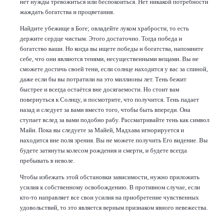
нет нужды тревожиться или беспокоиться. Нет никакой потребности
жаждать богатства и процветания.
Найдите убежище в Боге; овладейте луком храбрости, то есть
держите сердце чистым. Этого достаточно. Тогда победа и
богатство ваши. Но когда вы ищете победы и богатства, напомните
себе, что они являются тенями, несущественными вещами. Вы не
сможете достичь своей тени, если солнце находится у вас за спиной,
даже если бы вы потратили на это миллионы лет. Тень бежит
быстрее и всегда остаётся вне досягаемости. Но стоит вам
повернуться к Солнцу, и посмотрите, что получится. Тень падает
назад и следует за вами вместо того, чтобы быть впереди. Она
ступает вслед за вами подобно рабу. Рассматривайте тень как символ
Майи. Пока вы следуете за Майей, Мадхава игнорируется и
находится вне поля зрения. Вы не можете получить Его видение. Вы
будете затянуты колесом рождения и смерти, и будете всегда
пребывать в неволе.
Чтобы избежать этой обстановки зависимости, нужно приложить
усилия к собственному освобождению. В противном случае, если
кто-то направляет все свои усилия на приобретение чувственных
удовольствий, то это является верным признаком явного невежества.