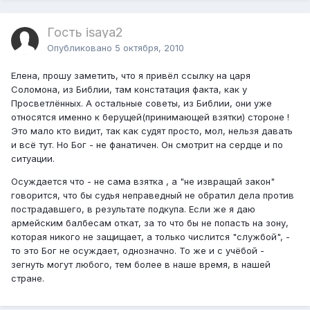
Гость isaya2
Опубликовано
5 октября, 2010
Елена, прошу заметить, что я привёл ссылку на царя
Соломона, из Библии, там констатация факта, как у
Просветлённых. А остальные советы, из Библии, они уже
относятся именно к берущей(принимающей взятки) стороне !
Это мало кто видит, так как судят просто, мол, нельзя давать
и всё тут. Но Бог - не фанатичен. Он смотрит на сердце и по
ситуации.
Осуждается что - не сама взятка , а "не извращай закон"
говорится, что бы судья неправедный не обратил дела против
пострадавшего, в результате подкупа. Если же я даю
армейским балбесам откат, за то что бы не попасть на зону,
которая никого не защищает, а только числится "службой", -
то это Бог не осуждает, однозначно. То же и с учёбой -
зегнуть могут любого, тем более в наше время, в нашей
стране.