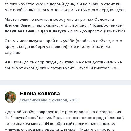
такого хамства уже не первый день, я и не знаю, а стоит ли
мне вообще пытаться что то говорить от чистого сердца здесь.
Место точно не помню, п моему оно в притчах Соломона
(Ветхий Завет), там сказано, что ... вот оно : "Подарок тайный
потушает
гнев
, и
дар
в
пазуху
- сильную ярость" (Прит.21:14).
Это мы используем порой и в учёбе (особенно сейчас, в это
время, когда поборы узаконены), это и во многих иных
случаях.
Я в шоке, до сих пор люди , считающие себя духовными - не
признают очевидного и готовы убить , пусть и виртуально ...
Елена Волкова
Опубликовано
4 октября, 2010
Дорогой Исайя, попробуйте не реагировать на оскорбления.
Не "покупайтесь" на них. Ведь это тоже своего рода "взятка",
но со знаком минус. (И не обращайте внимания на плюсы-
минусы: очередная ловушка для ума). Пишите от чистого