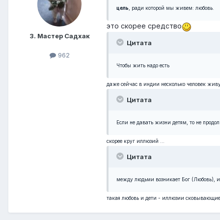
цель
, ради которой мы живем: любовь.
это скорее средство
3. Мастер Садхак
Цитата
962
Чтобы жить надо есть
даже сейчас в индии несколько человек живут
Цитата
Если не давать жизни детям, то не прод
скорее круг иллюзий ...
Цитата
между людьми возникает Бог (Любовь), и 
такая любовь и дети - иллюзии сковывающие