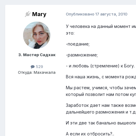
Mary
Опубликовано
17 августа, 2010
У человека на данный момент им
это:
-поедание;
3. Мастер Садхак
-размножение;
- и любовь (стремление) к Богу.
529
Откуда: Махачкала
Вся наша жизнь, с момента рож
Мы растем, учимся, чтобы заче
который позволит нам потом куп
Заработок дает нам также возм
дальнейшего размножения и т.д
И эти две так банально вышеопи
А если их отбросить?..