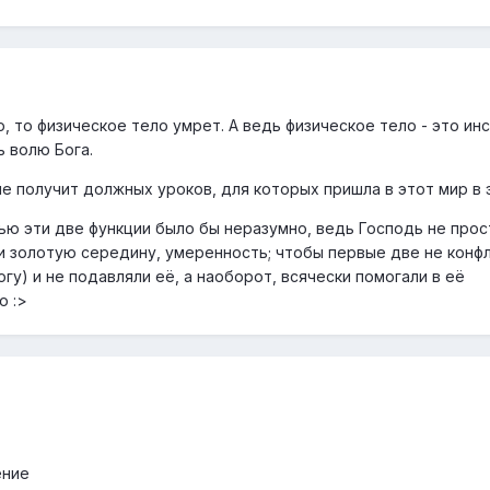
 то физическое тело умрет. А ведь физическое тело - это ин
 волю Бога.
е получит должных уроков, для которых пришла в этот мир в 
ю эти две функции было бы неразумно, ведь Господь не прост
и золотую середину, умеренность; чтобы первые две не конф
огу) и не подавляли её, а наоборот, всячески помогали в её
ю :>
ение