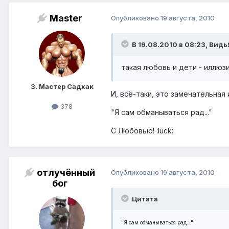
Master
Опубликовано
19 августа, 2010
В 19.08.2010 в 08:23, Видь
такая любовь и дети - иллю
3. Мастер Садхак
И, всё-таки, это замечательная 
378
"Я сам обманываться рад..."
С Любовью! :luck:
отлучённый
Опубликовано
19 августа, 2010
бог
Цитата
"Я сам обманываться рад..."