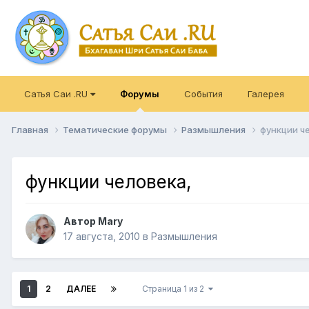
Сатья Саи .RU
Форумы
События
Галерея
Главная
Тематические форумы
Размышления
функции ч
функции человека,
Автор
Mary
17 августа, 2010
в
Размышления
1
2
ДАЛЕЕ
Страница 1 из 2