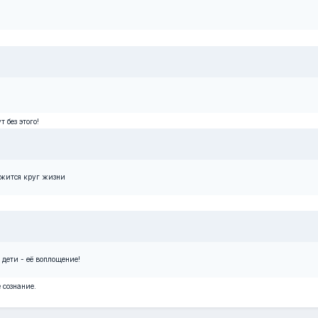
 без этого!
олжится круг жизни
дети - её воплощение!
 сознание.