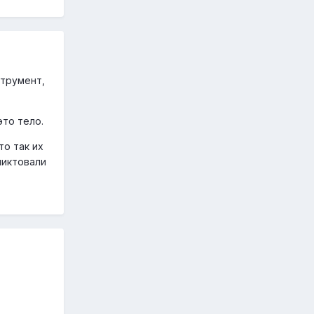
струмент,
это тело.
о так их
ликтовали