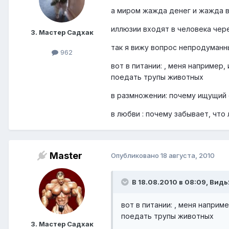
а миром жажда денег и жажда в
иллюзии входят в человека чере
3. Мастер Садхак
так я вижу вопрос непродуманн
962
вот в питании: , меня наприме
поедать трупы животных
в размножении: почему ищущий 
в любви : почему забывает, что
Master
Опубликовано
18 августа, 2010
В 18.08.2010 в 08:09, Видь
вот в питании: , меня напри
поедать трупы животных
3. Мастер Садхак