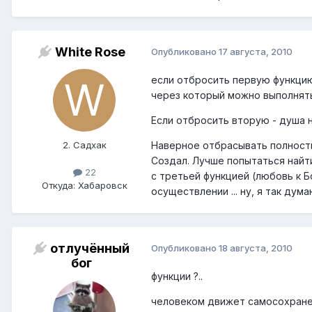
White Rose
Опубликовано
17 августа, 2010
если отбросить первую функцию,
через который можно выполнять
Если отбросить вторую - душа н
2. Садхак
Наверное отбрасывать полность
Создал. Лучше попытаться найт
22
с третьей функцией (любовь к Б
Откуда: Хабаровск
осуществлении ... ну, я так дума
отлучённый
Опубликовано
18 августа, 2010
бог
функции ?..
человеком движет самосохран