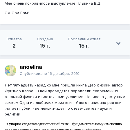
Мне очень понравилось выступление Плыкина В.Д.
Ом Саи Рам!
Ответов
Создана
Последний ответ
2
15 г.
15 г.
angelina
Опубликовано
16 декабря, 2010
Лет пятнадцать назад ко мне пришла книга Дао физики автор
Фритьор Капра . В ней проводятся параллели современных
открытий физики и восточными учениями. Написана доступным
языком.Одна из любимых моих книг. У него написано ряд книг
,читает публичные лекции-идет по стезе-синтез науки и
религии
..я упорно следовал единственной теме
–фундаментальномуизменению
представления о мире, происходяще­му в науке и обществе,