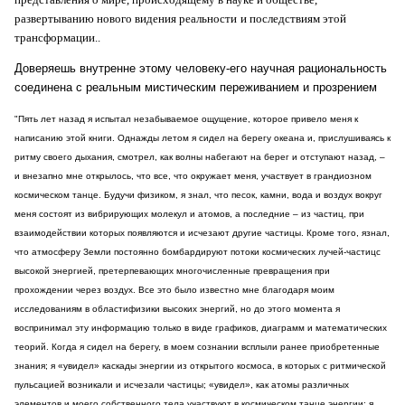
развертыванию нового видения реальности
и последствиям этой
трансформации..
Доверяешь внутренне этому человеку-его научная рациональность
соединена с реальным мистическим переживанием и прозрением
"Пять лет назад я испытал незабываемое ощущение, которое привело меня к
написанию этой книги. Однажды летом я сидел на берегу океана и, прислушиваясь к
ритму своего дыхания, смотрел, как волны набегают на берег и отступают назад, –
и внезапно мне открылось, что все, что окружает меня, участвует в грандиозном
космическом танце. Будучи физиком, я знал, что песок, камни, вода и воздух вокруг
меня состоят из вибрирующих молекул и атомов, а последние – из частиц, при
взаимодействии которых появляются и исчезают другие частицы. Кроме того, язнал,
что атмосферу Земли постоянно бомбардируют потоки космических лучей‑частицс
высокой энергией, претерпевающих многочисленные превращения при
прохождении через воздух. Все это было известно мне благодаря моим
исследованиям в областифизики высоких энергий, но до этого момента я
воспринимал эту информацию только в виде графиков, диаграмм и математических
теорий. Когда я сидел на берегу, в моем сознании всплыли ранее приобретенные
знания; я «увидел» каскады энергии из открытого космоса, в которых с ритмической
пульсацией возникали и исчезали частицы; «увидел», как атомы различных
элементов и моего собственного тела участвуют в космическом танце энергии; я