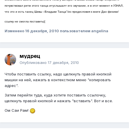
почувствовал ритм этого танца и«услышал» его звучание, и в этот момент я УЗНАЛ,
что это и есть танец Шивы –Владыки Танца"/из предисловия к книге Дао физики/
ссылку не смогла поставить((
Изменено
16 декабря, 2010
пользователем angelina
мудрец
Опубликовано
17 декабря, 2010
Чтобы поставить ссылку, надо щелкнуть правой кнопкой
мышки на ней, нажать в контекстном меню "копировать
адрес".
Затем перейти туда, куда хотите поставить ссылочку,
щелкнуть правой кнопкой и нажать "вставить". Вот и все.
Ом Саи Рам!