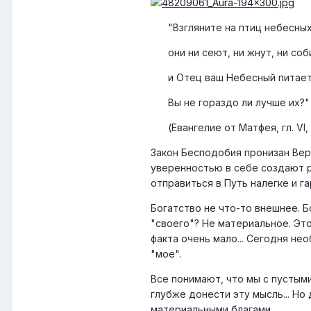
"Взгляните на птиц небесных
они ни сеют, ни жнут, ни со
и Отец ваш Небесный питает
Вы не гораздо ли лучше их?"
(Евангелие от Матфея, гл. VI, 
Закон Бесподобия пронизан Веро
уверенностью в себе создают ро
отправиться в Путь налегке и 
Богатство не что-то внешнее. Б
"своего"? Не материальное. Это
факта очень мало... Сегодня нео
"мое".
Все понимают, что мы с пустым
глубже донести эту мысль... Но
материальными благами.