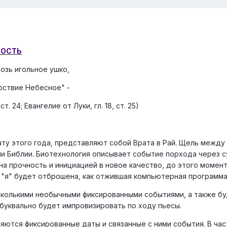
НОСТЬ
озь игольное ушко,
рствие Небесное" -
ст. 24; Евангелие от Луки, гл. 18, ст. 25)
ту этого года, представляют собой Врата в Рай. Щель между 
ми Библии. Биотехнология описывает событие порхода через с
 прочность и инициацией в новое качество, до этого момент
 "я" будет отброшена, как отжившая компьютерная программа.
сколькими необычными фиксированными событиями, а также б
 буквально будет импровизировать по ходу пьесы.
яются фиксированные даты и связанные с ними события. В частн