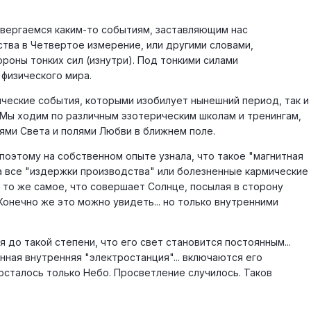
одвергаемся каким-то событиям, заставляющим нас
ства в Четвертое измерение, или другими словами,
ороны тонких сил (изнутри). Под тонкими силами
физического мира.
ческие события, которыми изобилует нынешний период, так и
 Мы ходим по различным эзотерическим школам и тренингам,
ями Света и полями Любви в ближнем поле.
 поэтому на собственном опыте узнала, что такое "магнитная
на все "издержки производства" или болезненные кармические
 то же самое, что совершает Солнце, посылая в сторону
Конечно же это можно увидеть... но только внутренними
 до такой степени, что его свет становится постоянным...
енная внутренняя "электростанция"... включаются его
осталось только Небо. Просветление случилось. Таков