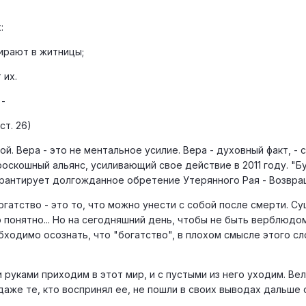
:
бирают в житницы;
 их.
 -
ст. 26)
й. Вера - это не ментальное усилие. Вера - духовный факт, -
скошный альянс, усиливающий свое действие в 2011 году. "Бу
гарантирует долгожданное обретение Утерянного Рая - Возвращ
огатство - это то, что можно унести с собой после смерти. Су
 понятно... Но на сегодняшний день, чтобы не быть верблюдо
бходимо осознать, что "богатство", в плохом смысле этого сло
и руками приходим в этот мир, и с пустыми из него уходим. В
 даже те, кто воспринял ее, не пошли в своих выводах дальше 