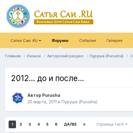
Сатья Саи .RU
Форумы
События
Галерея
Главная
Разное
Авторский раздел
Пуруша (Purusha)
2
2012... до и после...
Автор
Purusha
20 марта, 2011
в
Пуруша (Purusha)
1
2
3
4
5
6
ДАЛЕЕ
Страница 1 из 6