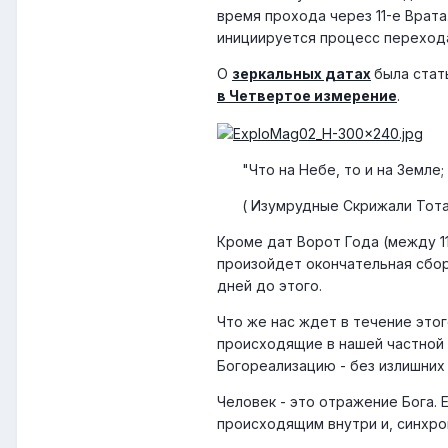
время прохода через 11-е Врата.
инициируется процесс перехода
О
зеркальных датах
была стат
в Четвертое измерение
.
"Что на Небе, то и на Земле; 
( Изумрудные Скрижали Тота
Кроме дат Ворот Года (между 11.
произойдет окончательная сбор
дней до этого.
Что же нас ждет в течение этог
происходящие в нашей частной 
Богореализацию - без излишних 
Человек - это отражение Бога.
происходящим внутри и, синхрон