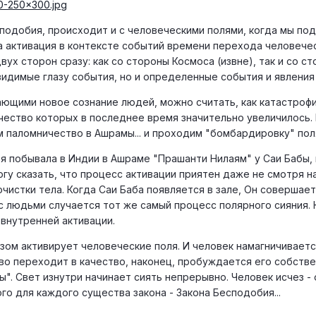
у подобия, происходит и с человеческими полями, когда мы п
ша активация в контексте событий времени перехода человече
вух сторон сразу: как со стороны Космоса (извне), так и со ст
идимые глазу события, но и определенные события и явления 
ющими новое сознание людей, можно считать, как катастрофи
чество которых в последнее время значительно увеличилось.
 паломничество в Ашрамы... и проходим "бомбардировку" пол
 я побывала в Индии в Ашраме "Прашанти Нилаям" у Саи Бабы,
огу сказать, что процесс активации приятен даже не смотря 
чистки тела. Когда Саи Баба появляется в зале, Он совершает
 с людьми случается тот же самый процесс полярного сияния. 
 внутренней активации.
зом активирует человеческие поля. И человек намагничивается
ство переходит в качество, наконец, пробуждается его собств
". Свет изнутри начинает сиять непрерывно. Человек исчез - 
го для каждого существа закона - Закона Бесподобия...