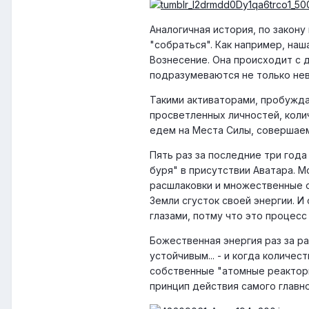
Аналогичная история, по закон
"собраться". Как например, на
Вознесение. Она происходит с д
подразумеваются не только нев
Такими активаторами, пробужда
просветленных личностей, коли
едем на Места Силы, совершаем
Пять раз за последние три года
буря" в присутствии Аватара. М
расшлаковки и множественные о
Земли сгусток своей энергии. И
глазами, потму что это процесс
Божественная энергия раз за ра
устойчивым... - и когда количе
собственные "атомные реакторы
принцип действия самого главно