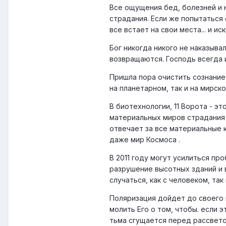
Все ощущения бед, болезней и 
страдания. Если же попытаться
все встает на свои места... и 
Бог никогда никого не наказыва
возвращаются. Господь всегда 
Пришла пора очистить сознание
на планетарном, так и на мирск
В биотехнологии, 11 Ворота - э
материальных миров страдания 
отвечает за все материальные 
даже мир Космоса .
В 2011 году могут усилиться п
разрушение высотных зданий и 
случаться, как с человеком, так
Поляризация дойдет до своего пи
молить Его о том, чтобы. если э
тьма сгущается перед рассветом.