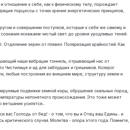
и отношение к себе, как к физическому телу, порождает
одящие порцессы с точки зрения энергетических принципов,
 другом и совершении поступков, которые к себе же самому и
 сознания искажаем чистый свет до уровня уродливых теней.
. Отделение зерен от плевел. Поляризация крайностей. Как
оньшающий наши вибрации тоннель, отрывающий нас от
то Чистилище и ад для заблудших и грешников. Козерог
ти, любые построения во внешнем мире, структуру земли и
ролируемые подвижки земной коры, обрушение скальных пород,
температуры непонятного происхождения. Это тоже может
 ветшания усилятся...
 вас Господь от бед! - о том, что вы и Отец ваш Едины... и
сь критического случая. Молитва - опора этого года. Помните,