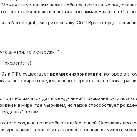
 Между этими датами лежат события, призванные подготовить че
 от состояний двойственности к пограммам Единства. С этог
ья на Neointegral, смотрите ссылку. Об 11 Вратах будет напис
что внутри, то и снаружи..." -
 Трисмегиста)
02 и 11.11), существует
время синхронизации
,
которое в этом 
ка нашего мира в пределах нового пространства (пока транзи
о года вблизи этих дат и между ними? Понимание сути поисхо
жизни и в мире, где мы живем, но также способствует рожден
"родовых" травм...
 Его тело создано по подобию тел Вселенной. Осознавая проц
изировавшись, совершить перенос сознание из микро в макро 