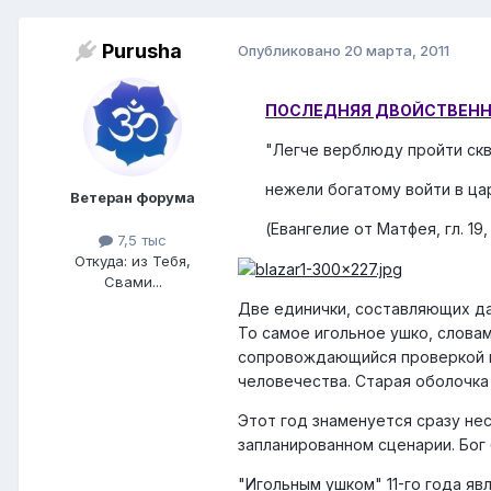
Purusha
Опубликовано
20 марта, 2011
ПОСЛЕДНЯЯ ДВОЙСТВЕН
"Легче верблюду пройти скв
нежели богатому войти в ца
Ветеран форума
(Евангелие от Матфея, гл. 19, 
7,5 тыс
Откуда: из Тебя,
Свами...
Две единички, составляющих да
То самое игольное ушко, слова
сопровождающийся проверкой на
человечества. Старая оболочка
Этот год знаменуется сразу не
запланированном сценарии.
Бог
"Игольным ушком" 11-го года явл