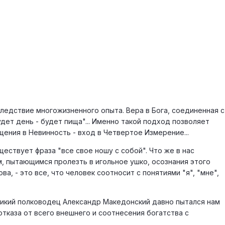
 следствие многожизненного опыта. Вера в Бога, соединенная с
дет день - будет пища"... Именно такой подход позволяет
ения в Невинность - вход в Четвертое Измерение...
ществует фраза "все свое ношу с собой". Что же в нас
м, пытающимся пролезть в игольное ушко, осознания этого
ва, - это все, что человек соотносит с понятиями "я", "мне",
еликий полководец Александр Македонский давно пытался нам
отказа от всего внешнего и соотнесения богатства с