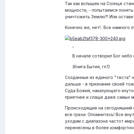
Так как вспышек на Солнце стан
мощности, - попытаемся понять
уничтожить Землю?! Или оставит
Конечно же, нет!.. Все намного 
"
В начале сотворил Бог небо 
(Книга Бытия, гл.1)
Созданные из единого "теста" н
дальше - в признание своей то
Суда Божия, наказующего кнуто
приятнее и слаще даже самых м
Происходящие на сегодняшний п
все грехи. Опомнитесь! Все вну
уходим с диапазона частот мир
перенесены в более комфортное