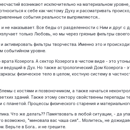
несчастий возникают исключительно на материальном уровне, 
 относиться к себе как чистому Духу и рассматривать происх
искривленные события реальности выпрямляются...
л и не наказывает. Все беды от разделенности с Ним и друг с
излучает только Любовь, но мы через грязные фильтры своего
 и активировать фильтры творчества. Именно это и происходит
ом событийном уровне.
то врата Козерога. А сектор Козерога в чистом виде - это ут
и ведущий в Дух. Но также астрологический Дом Козерога - э
каркасы: физическое тело в целом, костную систему в частнос
роблемы с костями и позвоночником, а также начаться неконт
ветхих зданий. Также этому сектору свойственны перепады 
 и с планетой. Процессы физического старения и материального
ка. Что же делать?? Памятвовать в любой ситуации, - да упаси
то возможно, "миновала вас чаша сия"... Молитесь, не дожидая
 Верьте в Бога... и не грешите.