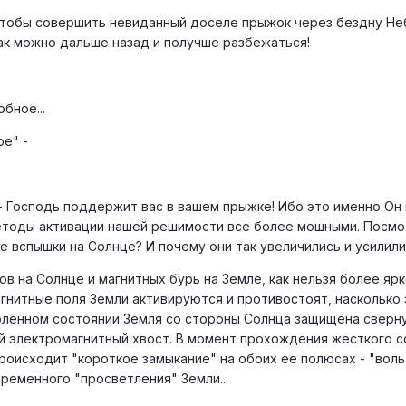
тобы совершить невиданный доселе прыжок через бездну Небыт
ак можно дальше назад и получше разбежаться!
бное...
е" -
 - Господь поддержит вас в вашем прыжке! Ибо это именно Он
етоды активации нашей решимости все более мошными. Посмот
е вспышки на Солнце? И почему они так увеличились и усилилис
 на Солнце и магнитных бурь на Земле, как нельзя более яр
гнитные поля Земли активируются и противостоят, насколько
абленном состоянии Земля со стороны Солнца защищена сверн
й электромагнитный хвост. В момент прохождения жесткого со
происходит "короткое замыкание" на обоих ее полюсах - "воль
ременного "просветления" Земли...