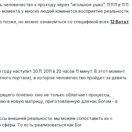
ловечество к проходу через "игольное ушко". 11.11.11 в 11:11
о момента у многих людей изменится восприятие реальности.
ано позже, но можно ознакомться со спецификой всех
12 Вотот
году наступит 20.11. 2011 в 20 часов 11 минут. В этот момент
тного портала), в которое человечество пройдет за девять
дящего полезно: оно не только облегчает процессы,
ию в новую матрицу, приготовленную для нас Богом - в
ессы внешней реальности. мы можем сопоставить их с
сферы. То есть реализоваться как Бог.