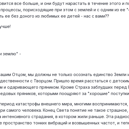
овится все больше, и они будут нарастать в течение этого и п
 процессы, порисходящие при этом с землей и с одним из ее 
ь ее без доного из любимых ее детей - нас с вами??
лучше!
и землю" -
ашим Отцом, мы должны не только осознать единство Земли и 
ждественности с Творцом. Пришло время расстаться с детск
м и одаривающего пряником. Кроме Страха заблудших перед 
едовых пряников, которыми поощряют за "хорошие" поступки
ериод катастрофы внешнего мира, многими воспринимаются, ес
три самого человека. Конец Света понятие не такое страшное,
а интенсивного страдания, в котором жили раньше. Эта радио
 пространство тонких вибраций и возвышенных частот, и те