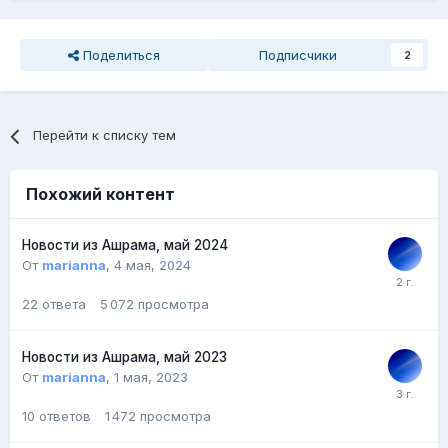
ответил: "Иду, иду", - и она умерла. Это было подобно
тому, как слон позвал Господа, и Он пришёл, чтобы
Поделиться
Подписчики
2
благословить его. Два провода соединились для того,
чтобы немедленно произошло освобождение.
Это тот истинный конец, к которому должен стремиться
человек. В то время с ней была её дочь Венкамма и
Перейти к списку тем
внучка Шайладжа, но Ишварамма позвала Свами. Это
результат священной чистоты. Это признак идеальной и
красивой жизни.
Похожий контент
~ Из Божественного выступления 6 мая 1983 года
Новости из Ашрама, май 2024
От
marianna
,
4 мая, 2024
22
ответа
5 072
просмотра
Новости из Ашрама, май 2023
От
marianna
,
1 мая, 2023
10
ответов
1 472
просмотра