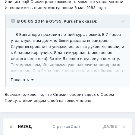
Или вот ещё Свами рассказывает о моменте ухода матери
Ишвараммы в своём выступлении 6 мая 1983 года:
В 06.05.2014 в 05:55, Purusha сказал:
В Бангалоре проходил летний курс лекций. В 7 часов
утра студентам должны были раздавать завтрак.
Студенты прошли по улицам, исполняя духовные песни, и
к 6 часам вернулись. Я дал имдаршан (лицезрение
святого человека). Затем Я пошёл в душевую комнату.
Тем временем, Ишварамма уже закончила совершать
омовение. Она была очень счастлива и как обычно пила
кофе, сидя на веранде внутри дома. Когда Я шёл в душ,
Показать
она неожиданно закричала: "Свами, Свами, Свами". Я
ответил: "Иду, иду". В это время она испустила
Возможно, конечно, что Свами говорит здесь о Своём
последний вздох. Что может более явно подтверждать
Присутствиии рядом с ней на тонком плане ..
её праведность? Она не нуждалась в помощи, ей не
нужно было, чтобы за ней ухаживали. В короткий момент
смерти она вспомнила о Свами: обычно ум ищет какой-
либо предмет, драгоценности или ценные вещи и думает
о них.
НАЗАД
Страница 2 из 2
ДАЛЕЕ
С первого этажа она позвала: "Свами! Свами!" Я