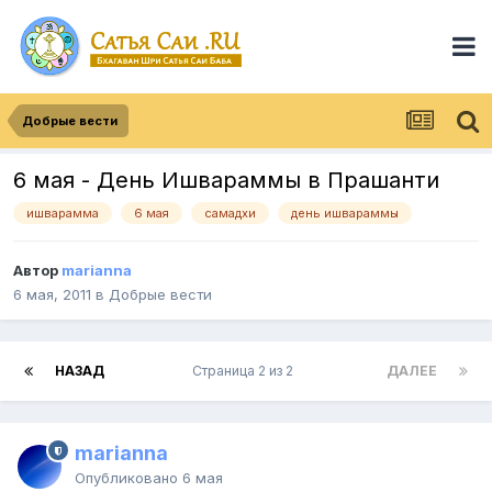
Добрые вести
6 мая - День Ишвараммы в Прашанти
ишварамма
6 мая
самадхи
день ишвараммы
Автор
marianna
6 мая, 2011
в
Добрые вести
НАЗАД
Страница 2 из 2
ДАЛЕЕ
marianna
Опубликовано
6 мая