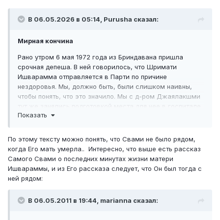
В 06.05.2026 в 05:14, Purusha сказал:
Мирная кончина
Рано утром 6 мая 1972 года из Бриндавана пришла
срочная депеша. В ней говорилось, что Шримати
Ишварамма отправляется в Парти по причине
нездоровья. Мы, должно быть, были слишком наивны,
чтобы понять, что это значило. Мы с д-ром Джаялакшми
тут же занялись подготовкой места для нее в госпитале,
Показать
чтобы оказывать ей помощь. Но когда машина доставила
ее прямо в деревню, в дом Шри Джанаки Рамайяха, мы
уже знали, что случилось. Со всеми подобающими
По этому тексту можно понять, что Свами не было рядом,
почестями тело было захоронено в тот же день.
когда Его мать умерла.. Интересно, что выше есть рассказ
Самого Свами о последних минутах жизни матери
На следующий день мы отправились в Бангалор. Как
Ишвараммы, и из Его рассказа следует, что Он был тогда с
только мы прибыли туда, Свами вышел встретить нас.
ней рядом:
Увидев Его, г-жа Венкамма и г-жа Парватамма начали
плакать. Он успокоил их, сказав, что не следует
В 06.05.2011 в 19:44, marianna сказал:
горевать, поскольку Его мать оставила свою земную
оболочку в должное время, без страданий из-за