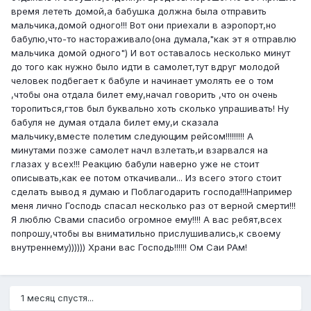
время лететь домой,а бабушка должна была отправить
мальчика,домой одного!!! Вот они приехали в аэропорт,но
бабулю,что-то настораживало(она думала,"как эт я отправлю
мальчика домой одного") И вот оставалось несколько минут
до того как нужно было идти в самолет,тут вдруг молодой
человек подбегает к бабуле и начинает умолять ее о том
,чтобы она отдала билет ему,начал говорить ,что он очень
торопиться,гтов был буквально хоть сколько упрашивать! Ну
бабуля не думая отдала билет ему,и сказала
мальчику,вместе полетим следующим рейсом!!!!!!!!! А
минутами позже самолет начл взлетать,и взарвался на
глазах у всех!!! Реакцию бабули наверно уже не стоит
описывать,как ее потом откачивали... Из всего этого стоит
сделать вывод я думаю и Поблагодарить господа!!!Например
меня лично Господь спасал несколько раз от верной смерти!!!
Я люблю Свами спасибо огромное ему!!!! А вас ребят,всех
попрошу,чтобы вы вниматильно прислушивались,к своему
внутреннему)))))) Храни вас Господь!!!!!! Ом Саи РАм!
1 месяц спустя...