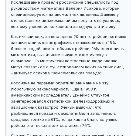
Исследование провели российские специалисты под
руководством математика Валерия Исакова, который
специализируется на аномальных явлениях. Данные у
отечественных авиакомпаний им получить не удалось,
поэтому ученые использовали западную статистику.
Как выяснилось, за последние 20 лет от рейсов, которые
заканчивались катастрофами, отказывались на 18%
больше людей, чем от обычных рейсов. "Мы всего лишь
математики, выявившие явную статистическую
аномалию. Но мистически настроенные люди вполне
могут связать ее с существованием неких высших сил",
- цитирует Исакова "Комсомольская правда".
Россияне не первыми обратили внимание на эту
любопытную закономерность. Еще в 1958 г.
американский исследователь Джеймс Стаунтон
заинтересовался статистикой железнодорожных и
авиационных катастроф. Ученый выяснил, что
разбившиеся поезда и самолеты были заполнены, в
среднем, только на 61%, тогда как на благополучных
рейсах этот показатель составлял 76%.
Статью Стаунтона затем прочитал знаменитый писатель