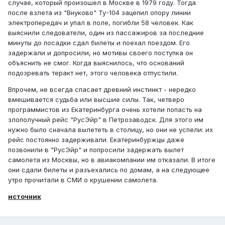
случае, который произошел в Москве в 1979 году. Тогда
после взлета из "Внуково" Ту-104 зацепил опору линии
электропередач и упал в поле, погибли 58 человек. Как
выяснили следователи, один из пассажиров за последние
минуты до посадки сдал билеты и поехал поездом. Его
задержали и допросили, но мотивы своего поступка он
объяснить не смог. Когда выяснилось, что оснований
подозревать теракт нет, этого человека отпустили.
Впрочем, не всегда спасает древний инстинкт - нередко
вмешивается судьба или высшие силы. Так, четверо
программистов из Екатеринбурга очень хотели попасть на
злополучный рейс "РусЭйр" в Петрозаводск. Для этого им
нужно было сначала вылететь в столицу, но они не успели: их
рейс постоянно задерживали. Екатеринбуржцы даже
позвонили в "РусЭйр" и попросили задержать вылет
самолета из Москвы, но в авиакомпании им отказали. В итоге
они сдали билеты и разъехались по домам, а на следующее
утро прочитали в СМИ о крушении самолета.
источник