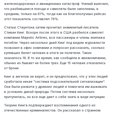
железнодорожных и авиационных катастроф. Ученый выяснил,
что разбившиеся поезда и самолеты были заполнены, в
среднем, только на 61%, тогда как на благополучных рейсах
этот показатель составлял 76%.
Статью Стаунтона затем прочитал знаменитый писатель
Стивен Кинг. Вскоре после этого в США разбился самолет
компании Majestic Airlines, все пассажиры и члены экипажа
погибли. Через несколько дней Кинг под видом журналиста
позвонил в офис компании и попросил рассказать, сколько
купивших билет человек в итоге не полетели. Таких
оказалось 16. В то же время, как сообщили в авиакомпании,
обычно их бывает не более трех. Еще 15 человек отказались
от брони.
Кинг в ангелов не верит, и он предположил, что у этих людей
сработала некая "система подсознательной сигнализации".
Она была развита у древних людей и помогала им выживать
в условиях дикой природы. Потом система несколько
притупилась, но все еще дает о себе знать в виде интуиции.
Теорию Кинга подтверждают воспоминания одного из
отечественных криминалистов. Он рассказал о странном