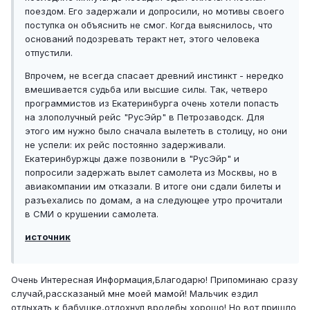
поездом. Его задержали и допросили, но мотивы своего
поступка он объяснить не смог. Когда выяснилось, что
оснований подозревать теракт нет, этого человека
отпустили.
Впрочем, не всегда спасает древний инстинкт - нередко
вмешивается судьба или высшие силы. Так, четверо
программистов из Екатеринбурга очень хотели попасть
на злополучный рейс "РусЭйр" в Петрозаводск. Для
этого им нужно было сначала вылететь в столицу, но они
не успели: их рейс постоянно задерживали.
Екатеринбуржцы даже позвонили в "РусЭйр" и
попросили задержать вылет самолета из Москвы, но в
авиакомпании им отказали. В итоге они сдали билеты и
разъехались по домам, а на следующее утро прочитали
в СМИ о крушении самолета.
источник
Очень Интересная Информация,Благодарю! Припоминаю сразу
случай,рассказаный мне моей мамой! Мальчик ездил
отдыхать к бабушке,отдохнул вродебы хорошо! Но вот пришло