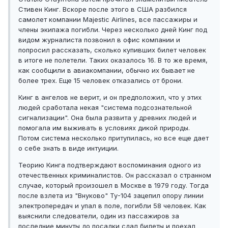
Стивен Кинг. Вскоре после этого в США разбился
самолет компании Majestic Airlines, все пассажиры и
члены экипажа погибли. Через несколько дней Кинг под
видом журналиста позвонил в офис компании и
попросил рассказать, сколько купивших билет человек
в итоге не полетели. Таких оказалось 16. В то же время,
как сообщили в авиакомпании, обычно их бывает не
более трех. Еще 15 человек отказались от брони.
Кинг в ангелов не верит, и он предположил, что у этих
людей сработала некая "система подсознательной
сигнализации". Она была развита у древних людей и
помогала им выживать в условиях дикой природы.
Потом система несколько притупилась, но все еще дает
о себе знать в виде интуиции.
Теорию Кинга подтверждают воспоминания одного из
отечественных криминалистов. Он рассказал о странном
случае, который произошел в Москве в 1979 году. Тогда
после взлета из "Внуково" Ту-104 зацепил опору линии
электропередач и упал в поле, погибли 58 человек. Как
выяснили следователи, один из пассажиров за
последние минуты до посадки сдал билеты и поехал