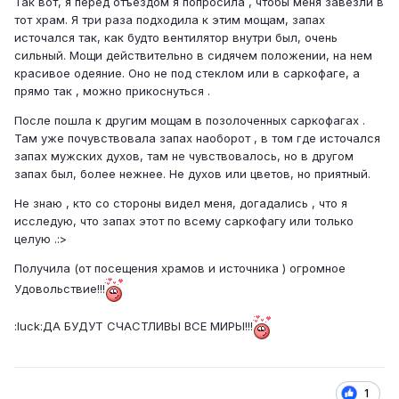
Так вот, я перед отъездом я попросила , чтобы меня завезли в
тот храм. Я три раза подходила к этим мощам, запах
источался так, как будто вентилятор внутри был, очень
сильный. Мощи действительно в сидячем положении, на нем
красивое одеяние. Оно не под стеклом или в саркофаге, а
прямо так , можно прикоснуться .
После пошла к другим мощам в позолоченных саркофагах .
Там уже почувствовала запах наоборот , в том где источался
запах мужских духов, там не чувствовалось, но в другом
запах был, более нежнее. Не духов или цветов, но приятный.
Не знаю , кто со стороны видел меня, догадались , что я
исследую, что запах этот по всему саркофагу или только
целую .:>
Получила (от посещения храмов и источника ) огромное
Удовольствие!!!
:luck:ДА БУДУТ СЧАСТЛИВЫ ВСЕ МИРЫ!!!
1