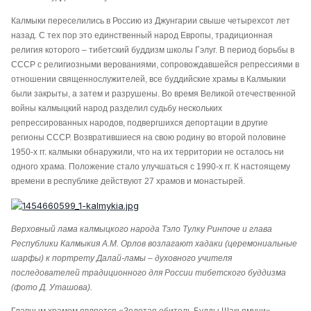
Калмыки переселились в Россию из Джунгарии свыше четырехсот лет
назад. С тех пор это единственный народ Европы, традиционная
религия которого – тибетский буддизм школы Гэлуг. В период борьбы в
СССР с религиозными верованиями, сопровождавшейся репрессиями в
отношении священнослужителей, все буддийские храмы в Калмыкии
были закрыты, а затем и разрушены. Во время Великой отечественной
войны калмыцкий народ разделил судьбу нескольких
репрессированных народов, подвергшихся депортации в другие
регионы СССР. Возвратившиеся на свою родину во второй половине
1950-х гг. калмыки обнаружили, что на их территории не осталось ни
одного храма. Положение стало улучшаться с 1990-х гг. К настоящему
времени в республике действуют 27 храмов и монастырей.
Верховный лама калмыцкого народа Тэло Тулку Ринпоче и глава
Республики Калмыкия А.М. Орлов возлагают хадаки (церемониальные
шарфы) к портрету Далай-ламы – духовного учителя
последователей традиционного для России тибетского буддизма
(фото Д. Уташова).
Главным храмом является «Золотая обитель Будды Шакьямуни»,