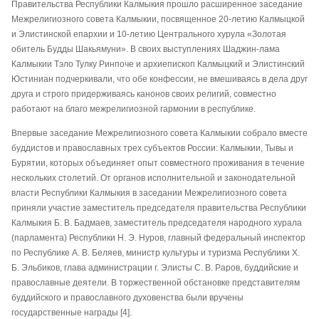
Правительства Республики Калмыкия прошло расширенное заседание
Межрелигиозного совета Калмыкии, посвященное 20-летию Калмыцкой
и Элистинской епархии и 10-летию Центрального хурула «Золотая
обитель Будды Шакьямуни». В своих выступлениях Шаджин-лама
Калмыкии Тэло Тулку Ринпоче и архиепископ Калмыцкий и Элистинский
Юстиниан подчеркивали, что обе конфессии, не вмешиваясь в дела друг
друга и строго придерживаясь канонов своих религий, совместно
работают на благо межрелигиозной гармонии в республике.
Впервые заседание Межрелигиозного совета Калмыкии собрало вместе
буддистов и православных трех субъектов России: Калмыкии, Тывы и
Бурятии, которых объединяет опыт совместного проживания в течение
нескольких столетий. От органов исполнительной и законодательной
власти Республики Калмыкия в заседании Межрелигиозного совета
приняли участие заместитель председателя правительства Республики
Калмыкия Б. В. Бадмаев, заместитель председателя народного хурала
(парламента) Республики Н. Э. Нуров, главный федеральный инспектор
по Республике А. В. Беляев, министр культуры и туризма Республики Х.
Б. Эльбиков, глава администрации г. Элисты С. В. Раров, буддийские и
православные деятели. В торжественной обстановке представителям
буддийского и православного духовенства были вручены
государственные награды [4].