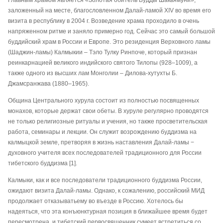
заложенный на месте, благословленном Далай-ламой XIV во время его
визита в республику в 2004 г. Возведение храма проходило в очень
напряженном ритме и заняло примерно год. Сейчас это самый большой
буддийский храм в России и Европе. Это резиденция Верховного ламы
(Шаджин-ламы) Калмыкии – Тэло Тулку Ринпоче, который признан
реинкарнацией великого индийского святого Тилопы (928–1009), а
также одного из высших лам Монголии – Дилова-хутухты Б.
Джамсранжава (1880–1965).
Община Центрального хурула состоит из полностью посвященных
монахов, которые держат свои обеты. В хуруле регулярно проводятся
не только религиозные ритуалы и учения, но также просветительская
работа, семинары и лекции. Он служит возрождению буддизма на
калмыцкой земле, претворяя в жизнь наставления Далай-ламы −
духовного учителя всех последователей традиционного для России
тибетского буддизма [1].
Калмыки, как и все последователи традиционного буддизма России,
ожидают визита Далай-ламы. Однако, к сожалению, российский МИД
продолжает отказыватьему во въезде в Россию. Хотелось бы
надеяться, что эта конъюнктурная позиция в ближайшее время будет
пересмотрена, и тибетский первосвященник сумеет встретиться со