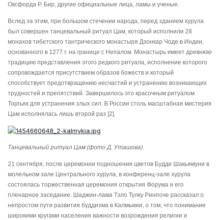
Оксфорда Р. Бир, другие официальные лица, ламы и ученые.
Вслед за этим, при большом стечении народа, перед зданием хурула
был совершен танцевальный ритуал Цам, который исполнили 28
монахов тибетского тантрического монастыря Дзонкар Чоде в Индии,
основанного в 1277 г. на границе с Непалом. Монастырь имеет древнюю
традицию представления этого редкого ритуала, исполнение которого
сопровождается присутствием образов божеств и который
способствует предотвращению несчастий и устранению возникающих
трудностей и препятствий. Завершилось это красочным ритуалом
Торгьяк для устранения злых сил. В России столь масштабная мистерия
Цам исполнялась лишь второй раз [2].
Танцевальный ритуал Цам (фото Д. Уташова).
21 сентября, после церемонии подношения цветов Будде Шакьямуни в
молельном зале Центрального хурула, в конференц-зале хурула
состоялась торжественная церемония открытия Форума и его
пленарное заседание. Шаджин-лама Тэло Тулку Ринпоче рассказал о
непростом пути развития буддизма в Калмыкии, о том, что понимание
широкими кругами населения важности возрождения религии и