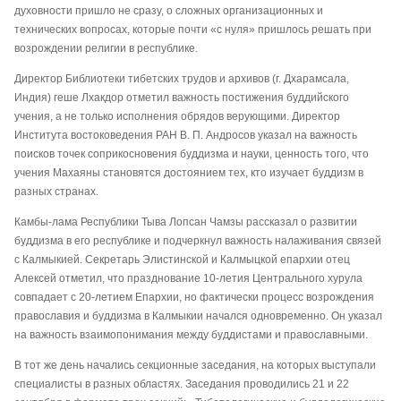
духовности пришло не сразу, о сложных организационных и
технических вопросах, которые почти «с нуля» пришлось решать при
возрождении религии в республике.
Директор Библиотеки тибетских трудов и архивов (г. Дхарамсала,
Индия) геше Лхакдор отметил важность постижения буддийского
учения, а не только исполнения обрядов верующими. Директор
Института востоковедения РАН В. П. Андросов указал на важность
поисков точек соприкосновения буддизма и науки, ценность того, что
учения Махаяны становятся достоянием тех, кто изучает буддизм в
разных странах.
Камбы-лама Республики Тыва Лопсан Чамзы рассказал о развитии
буддизма в его республике и подчеркнул важность налаживания связей
с Калмыкией. Секретарь Элистинской и Калмыцкой епархии отец
Алексей отметил, что празднование 10-летия Центрального хурула
совпадает с 20-летием Епархии, но фактически процесс возрождения
православия и буддизма в Калмыкии начался одновременно. Он указал
на важность взаимопонимания между буддистами и православными.
В тот же день начались секционные заседания, на которых выступали
специалисты в разных областях. Заседания проводились 21 и 22