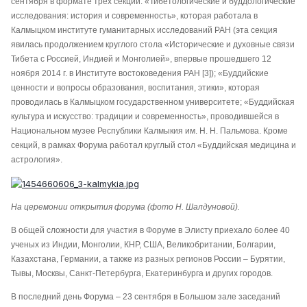
сентября в формате трех секций: «Тибетологические и буддологические
исследования: история и современность», которая работала в
Калмыцком институте гуманитарных исследований РАН (эта секция
явилась продолжением круглого стола «Исторические и духовные связи
Тибета с Россией, Индией и Монголией», впервые прошедшего 12
ноября 2014 г. в Институте востоковедения РАН [3]); «Буддийские
ценности и вопросы образования, воспитания, этики», которая
проводилась в Калмыцком государственном университете; «Буддийская
культура и искусство: традиции и современность», проводившейся в
Национальном музее Республики Калмыкия им. Н. Н. Пальмова. Кроме
секций, в рамках Форума работал круглый стол «Буддийская медицина и
астрология».
На церемонии открытия форума (фото Н. Шалдуновой).
В общей сложности для участия в Форуме в Элисту приехало более 40
ученых из Индии, Монголии, КНР, США, Великобритании, Болгарии,
Казахстана, Германии, а также из разных регионов России – Бурятии,
Тывы, Москвы, Санкт-Петербурга, Екатеринбурга и других городов.
В последний день Форума – 23 сентября в Большом зале заседаний