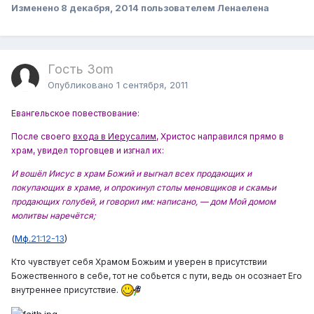
Изменено
8 декабря, 2014
пользователем Ленаелена
Гость 3om
Опубликовано
1 сентября, 2011
Евангельское повествование:
После своего
входа в Иерусалим
, Христос
направился прямо в
храм, увидел торговцев и изгнал их:
И вошёл Иисус в храм Божий и выгнал всех продающих и
покупающих в храме, и опрокинул столы меновщиков
и скамьи
продающих голубей, и говорил им: написано, — дом Мой домом
молитвы наречётся;
(
Мф.
21:12-13
)
Кто чувствует себя Храмом Божьим и уверен в присутствии
Божественного в себе, тот не собьется с пути, ведь он осознает Его
.
внутреннее присутствие