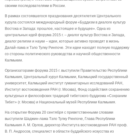
своими последователями в России.
В рамках состоявшегося празднования десятилетия Центрального
хурула состоялся международный форум «Буддизм в диалоге культур
Востока и Запада: прошлое, настоящее и будущее». Одна из
центральных идей форума 2015 г. – диалог культур Востока и Запада,
диалог религии и науки – идеи, которые активно проводят в жизнь
Далай-лама и Тэло Тулку Ринпоче. Эти идеи находят полную поддержку
со стороны политического руководства и научной общественности
Калмыкии.
Организаторами форума 2015 г. выступили Правительство Республики
Калмыкия, Центральный хурул Калмыкии, Калмыцкий государственный
университет, Калмыцкий институт гуманитарных исследований РАН,
Институт востоковедения РАН (г. Москва), Фонд содействия сохранению
культурных и философских традиций тибетского буддизма «Сохраним
Тибет» (г. Москва) и Национальный музей Республики Калмыкия.
На открытии Форума 20 сентября с приветственными словами
выступили Шаджин-лама Тэло Тулку Ринпоче, Глава Республики
Калмыкия А. М. Орлов, директор Института востоковедения РАН проф.
В. П. Андросов, специалист в области буддийского искусства из