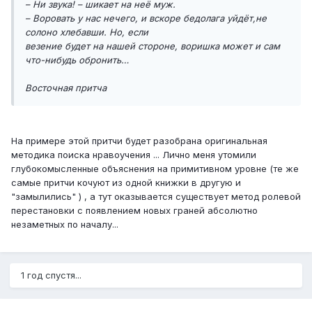
– Ни звука! – шикает на неё муж.
– Воровать у нас нечего, и вскоре бедолага уйдёт,не
солоно хлебавши. Но, если
везение будет на нашей стороне, воришка может и сам
что-нибудь обронить…
Восточная притча
На примере этой притчи будет разобрана оригинальная
методика поиска нравоучения ... Лично меня утомили
глубокомысленные объяснения на примитивном уровне (те же
самые притчи кочуют из одной книжки в другую и
"замылились" ) , а тут оказывается существует метод ролевой
перестановки с появлением новых граней абсолютно
незаметных по началу...
1 год спустя...