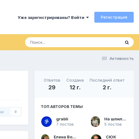
Регистрация
Уже зарегистрированы? Войти
Активность
Ответов
Создана
Последний ответ
29
12 г.
2 г.
ТОП АВТОРОВ ТЕМЫ
ки
0
grabli
На шпильках
7 постов
5 постов
Елена Волкова
СЮК