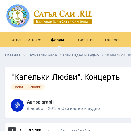
Сатья Саи .RU
Форумы
События
Галерея
Главная
Сатья Саи Баба
Саи видео и аудио
"Капельки Л
"Капельки Любви". Концерты
капельки любви
Автор
grabli
8 ноября, 2013
в
Саи видео и аудио
1
2
ДАЛЕЕ
Страница 1 из 2