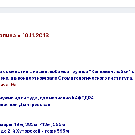
лина = 10.11.2013
ой совместно с нашей любимой группой "Капельки любви" 
отеке, а в концертном зале Стоматологического института,
ича, 9а.
 нужно идти туда, где написано КАФЕДРА
кая или Дмитровская
 марш. 19м, 383м, 413м, 595м
 до 2-й Хуторской - тоже 595м