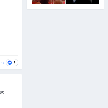
1
nna
 во