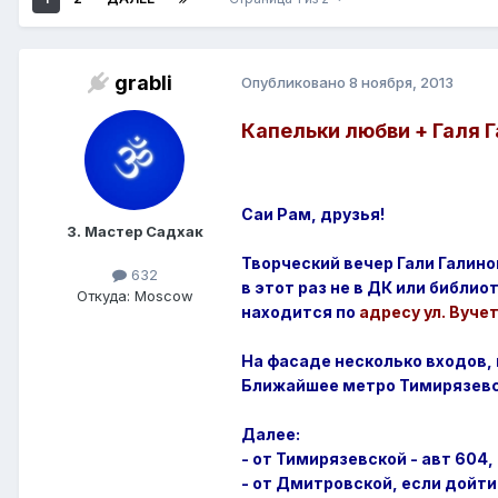
grabli
Опубликовано
8 ноября, 2013
Капельки любви + Галя Га
Саи Рам, друзья!
3. Мастер Садхак
Творческий вечер Гали Галин
632
в этот раз не в ДК или библи
Откуда: Moscow
находится по
адресу ул. Вучет
На фасаде несколько входов,
Ближайшее метро Тимирязевс
Далее:
- от Тимирязевской - авт 604,
- от Дмитровской, если дойти