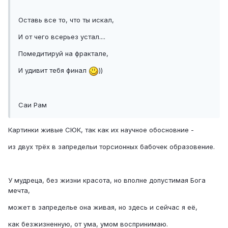
Оставь все то, что ты искал,
И от чего всерьез устал....
Помедитируй на фрактале,
И удивит тебя финал
))
Саи Рам
Картинки живые СЮК, так как их научное обосновние -
из двух трёх в запредельи торсионных бабочек образовение.
У мудреца, без жизни красота, но вполне допустимая Бога
мечта,
может в запределье она живая, но здесь и сейчас я её,
как безжизненную, от ума, умом воспринимаю.