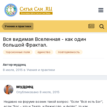
Учения и практики
Вся видимая Вселенная - как один
большой Фрактал.
торсионные поля
единство
повторяемость
Автор
мудрец
8 июля, 2015
в
Учения и практики
мудрец
Опубликовано
8 июля, 2015
Недавно на форуме возник такой вопрос: "Если "Всё есть Бог",
если "Бог - это и Театр, и Режиссёр, и Актёр", то как,