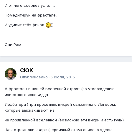
И от чего всерьез устал....
Помедитируй на фрактале,
И удивит тебя финал
))
Саи Рам
СЮК
Опубликовано
15 июля, 2015
А фракталы в нашей вселенной строят (по утверждению
известного ясновидца
Ледбитера ) три крохотных вихрей связанных с Логосом,
которые выскакивают из
не проявленной вселенной (возможно эти вихри и есть гуны)
Как строят они кварк (первичный атом) описано здесь: