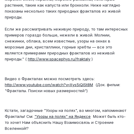
растения, такие как капуста или брокколи. Ниже наглядно
показаны несколько таких природных фракталов из живой
природы.
Если же рассматривать неживую природу, то там интересных
примеров гораздо больше, нежели в живой. Молнии,
снежинки, облака, всем известные, узоры на окнах в
морозные дни, кристаллики, горные хребты — все это
является примерами природных фракталов из неживой
природы." (
http://www.spacephys.ru/fraktaly
)
Видео о Фракталах можно посмотреть здесь:
http://www.youtube.com/watch?v=Xys5iQISt8M
(Док. фильм:
"Фракталы. Поиски новых размерностей")
Кстати, загадочные "Узоры на полях", во многом, напоминают
Фракталы! См:
"Узоры на полях" на Яндексе
Может быть кто-
то хочет Нам объяснить Нашу Взаимосвязь и Строение
Вселенной!?