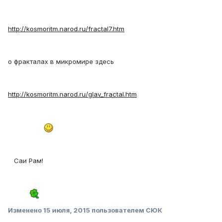
http://kosmoritm.narod.ru/fractal7.htm
о фракталах в микромире здесь
http://kosmoritm.narod.ru/glav_fractal.htm
Саи Рам!
Изменено
15 июля, 2015
пользователем СЮК