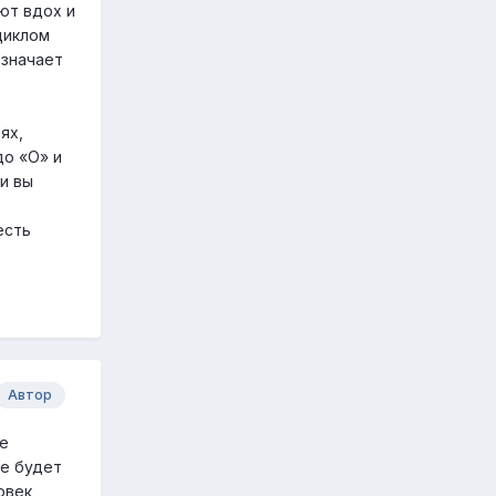
ют вдох и
циклом
означает
ях,
до «О» и
и вы
есть
Автор
не
не будет
овек,