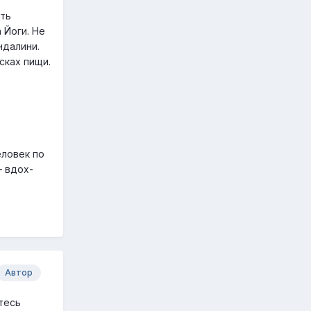
ать
 Йоги. Не
ндалини.
сках пищи.
еловек по
– вдох-
Автор
тесь