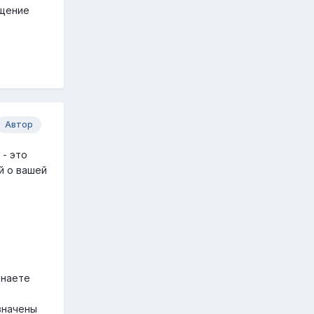
ощение
Автор
- это
й о вашей
знаете
значены