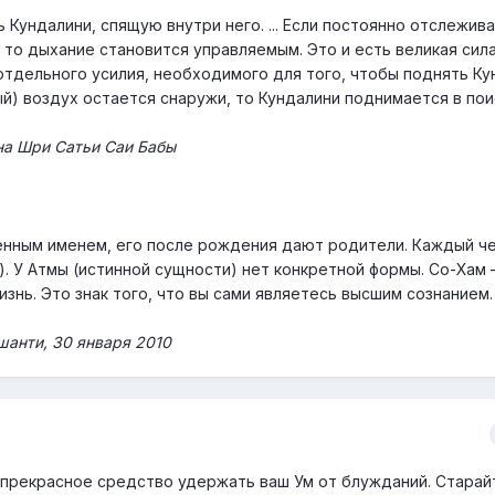
Кундалини, спящую внутри него. ... Если постоянно отслежив
, то дыхание становится управляемым. Это и есть великая сила
отдельного усилия, необходимого для того, чтобы поднять Ку
й) воздух остается снаружи, то Кундалини поднимается в пои
на Шри Сатьи Саи Бабы
енным именем, его после рождения дают родители. Каждый ч
). У Атмы (истинной сущности) нет конкретной формы. Со-Хам 
нь. Это знак того, что вы сами являетесь высшим сознанием.
анти, 30 января 2010
 прекрасное средство удержать ваш Ум от блужданий. Старай