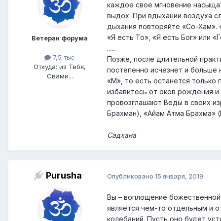
каждое свое мгновение насыщат
выдох. При вдыхании воздуха с
дыхания повторяйте «Со-Хам». «
«Я есть То», «Я есть Бог» или «Г
Ветеран форума
......
7,5 тыс
Позже, после длительной практи
Откуда: из Тебя,
постепенно исчезнет и больше н
Свами...
«М», то есть останется только 
избавитесь от оков рождения и
провозглашают Веды в своих изр
Брахман), «Айам Атма Брахма» (
Садхана
Purusha
Опубликовано
15 января, 2019
Вы – воплощение божественной 
является чем-то отдельным и от
колебаний. Пусть оно будет уст