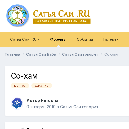
Сатья Саи .RU
Форумы
События
Галерея
Главная
Сатья Саи Баба
Сатья Саи говорит
Со-хам
Со-хам
мантра
дыхание
Автор
Purusha
9 января, 2019
в
Сатья Саи говорит