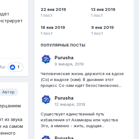
22 янв 2019
13 янв 2019
идёт
1 пост
1 пост
онстрирует
18 янв 2019
9 янв 2019
1 пост
1 пост
ПОПУЛЯРНЫЕ ПОСТЫ
Purusha
9 января, 2019
1
Йог
Человеческая жизнь держится на вдохе
(Со) и выдохе (хам). В дыхании этот
процесс Со-хам идёт безостановочно...
Автор
Purusha
12 января, 2019
зерцанием
Существует единственный путь
т из звука
избавления от Ахамкары или чувства
Эго, а именно - жить, ощущая...
е на самом
венного
Purusha