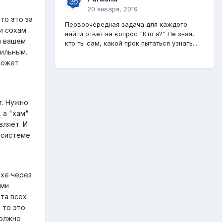
20 января, 2019
Что это за
Первоочередная задача для каждого -
ии сохам
найти ответ на вопрос "Кто я?" Не зная,
а вашем
кто ты сам, какой прок пытаться узнать...
вильным.
может
т. Нужно
 а "хам"
вляет. И
 системе
охе через
ими
та всех
 то это
должно