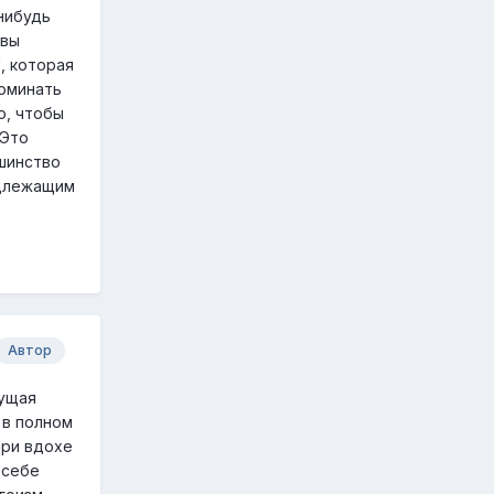
-нибудь
 вы
, которая
поминать
о, чтобы
 Это
шинство
адлежащим
Автор
щущая
 в полном
при вдохе
 себе