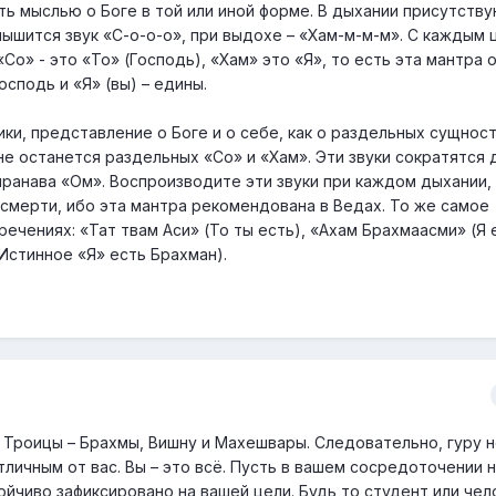
ь мыслью о Боге в той или иной форме. В дыхании присутству
лышится звук «С-о-о-о», при выдохе – «Хам-м-м-м». С каждым 
Со» - это «То» (Господь), «Хам» это «Я», то есть эта мантра 
осподь и «Я» (вы) – едины.
ки, представление о Боге и о себе, как о раздельных сущност
е останется раздельных «Со» и «Хам». Эти звуки сократятся 
пранава «Ом». Воспроизводите эти звуки при каждом дыхании, 
 смерти, ибо эта мантра рекомендована в Ведах. То же самое
ечениях: «Тат твам Аси» (То ты есть), «Ахам Брахмаасми» (Я 
Истинное «Я» есть Брахман).
Троицы – Брахмы, Вишну и Махешвары. Следовательно, гуру 
личным от вас. Вы – это всё. Пусть в вашем сосредоточении 
ойчиво зафиксировано на вашей цели. Будь то студент или чел