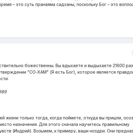
ремя – это суть пранаяма садханы, поскольку Бог – это вопл
ствительно божественны. Вы вдыхаете и выдыхаете 21600 раз 
тверждении "СО-ХАМ" (Я есть Бог), которое является правдо
сти.
1989
й жизни только тогда, когда поймете, откуда вы пришли, осо
место назначения. Для этого сначала научитесь правильному
увств (Индрий). Возьмем, к примеру, ваши ноздри. Они предна