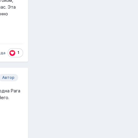
гоизм,
ас. Эта
янно
1
гда
Автор
одна Рага
Него.