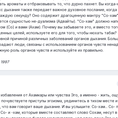
ать ароматы и отбраковывать то, что дурно пахнет. Вы когда
сс дыхания также передает важное духовное послание, когда
каждую секунду? Оно содержит драгоценную мантру "Со-хам"
яется сущностью не-дуализма (Адвайты). "Со-хам" должно на
м (Со) и вами (Ахам). Почему вы забываете это, и вместо тог
енных целей, используете его для того, чтобы нюхать табак?
вной причиной различных заболеваний органов дыхания. Боль
радают люди, связаны с использованием органов чувств нен
жную роль органов чувств и используйте их правильно.
 1997
избавления от Ахамкары или чувства Эго, а именно - жить, о
ы почувствуете приступы эгоизма, уединитесь в тихом месте и
 что вам говорит ваше дыхание. И вы услышите: Со-хам... Со- 
- Со- и -хам, которые вместе составляют слово Сохам, несут в