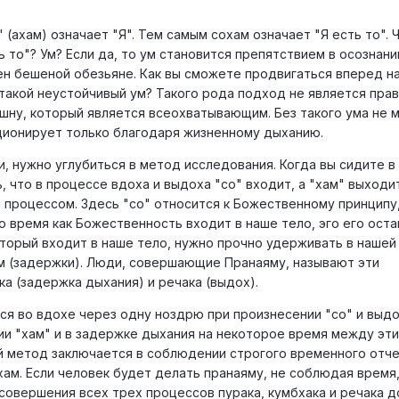
м" (ахам) означает "Я". Тем самым сохам означает "Я есть то". 
ь то"? Ум? Если да, то ум становится препятствием в осознан
ен бешеной обезьяне. Как вы сможете продвигаться вперед н
 такой неустойчивый ум? Такого рода подход не является пра
ишну, который является всеохватывающим. Без такого ума не 
кционирует только благодаря жизненному дыханию.
, нужно углубиться в метод исследования. Когда вы сидите в
 что в процессе вдоха и выдоха "со" входит, а "хам" выходи
 процессом. Здесь "со" относится к Божественному принципу,
то время как Божественность входит в наше тело, эго его оста
торый входит в наше тело, нужно прочно удерживать в нашей
м (задержки). Люди, совершающие Пранаяму, называют эти
ка (задержка дыхания) и речака (выдох).
тся во вдохе через одну ноздрю при произнесении "со" и выд
и "хам" и в задержке дыхания на некоторое время между эт
й метод заключается в соблюдении строгого временного отче
ам. Если человек будет делать пранаяму, не соблюдая время,
 совершения всех трех процессов пурака, кумбхака и речака 