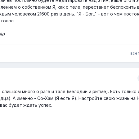
 Если вы постоянно будете медитировать над этим, ваше Эго и э
ением о собственном Я, как о теле, перестанет беспокоить в
ым человеком 21600 раз в день. "Я - Бог.." - вот о чем посто
 голос.
990
все
 слишком много о раге и тале (мелодии и ритме). Есть только 
дца). А именно - Со-Хам (Я есть Я). Настройте свою жизнь на 
 вас будет ждать успех.