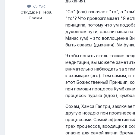
дыхания).
7,5 тыс
"Со" (сах) означает "то", а "ха
Откуда: из Тебя,
Свами...
"то"? Что провозглашает "Я ест
принципа, потому что ум подоб
духовном пути, рассчитывая на
Манас (ум) – это воплощение В
быть сваасы (дыхания). Ум фун
Чтобы понять столь тонкие вещи
медитации, вы можете заметить,
внимательно наблюдать за этим
к ахамкаре (эго). Тем самым, в 
этот Божественный Принцип, ко
при помощи процесса Кумбхака
процессы пурака (вдох), кумбха
Сохам, Хамса Гаятри, заключае
другую ноздрю при произнесени
процессами. Самый эффективны
трех процессов, входящих в сох
опасно для самой жизни. Время