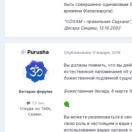
быть совершенно одинаковым. В
времени (Каласварупа).
"СОХАМ – правильная Садхана",
Дасара Сандеш, 12.10.2002
Purusha
Опубликовано
11 января, 2019
Вы должны помнить, что вы дей
естественное напоминание об у
божественной подлинной сущно
Божественная беседа, 6 мaрта 
Ветеран форума
7,5 тыс
Откуда: из Тебя,
Свами...
Вы можете реализоваться в свое
свою роль в настоящем и ваше 
использованию ваших органов ч