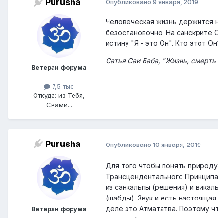
Purusha
Опубликовано
9 января, 2019
Человеческая жизнь держится н
безостановочно. На санскрите С
истину "Я - это Он". Кто этот Он
Сатья Саи Баба, "Жизнь, смерть
Ветеран форума
7,5 тыс
Откуда: из Тебя,
Свами...
Purusha
Опубликовано
10 января, 2019
Для того чтобы понять природу
Трансцендентального Принципа 
из санкальпы (решения) и викал
(шабды). Звук и есть настоящая
деле это Атмататва. Поэтому ч
Ветеран форума