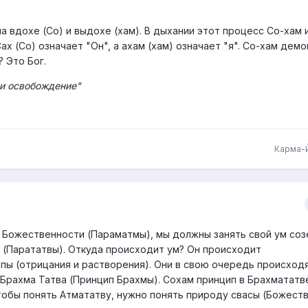
а вдохе (Со) и выдохе (хам). В дыхании этот процесс Со-хам 
ах (Со) означает "Он", а ахам (хам) означает "я". Со-хам дем
? Это Бог.
 и освобождение"
Карма-
 Божественности (Параматмы), мы должны занять свой ум со
(Парататвы). Откуда происходит ум? Он происходит
ьпы (отрицания и растворения). Они в свою очередь происходя
 Брахма Татва (Принцип Брахмы). Сохам принцип в Брахмататв
тобы понять Атмататву, нужно понять природу свасы (Божест