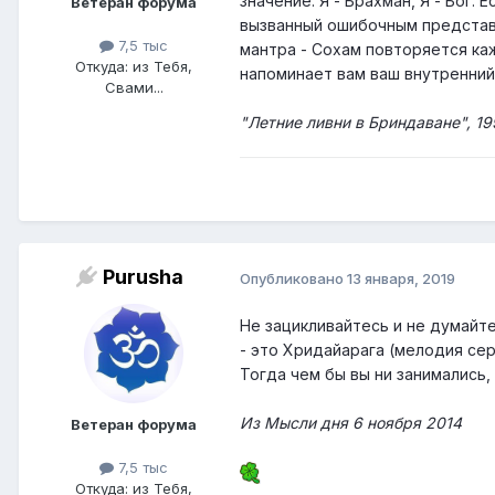
значение: Я - Брахман, Я - Бог.
Ветеран форума
вызванный ошибочным представл
7,5 тыс
мантра - Сохам повторяется кажд
Откуда: из Тебя,
напоминает вам ваш внутренний
Свами...
"Летние ливни в Бриндаване", 1
Purusha
Опубликовано
13 января, 2019
Не зацикливайтесь и не думайте
- это Хридайарага (мелодия сер
Тогда чем бы вы ни занимались,
Из Мысли дня 6 ноября 2014
Ветеран форума
7,5 тыс
Откуда: из Тебя,