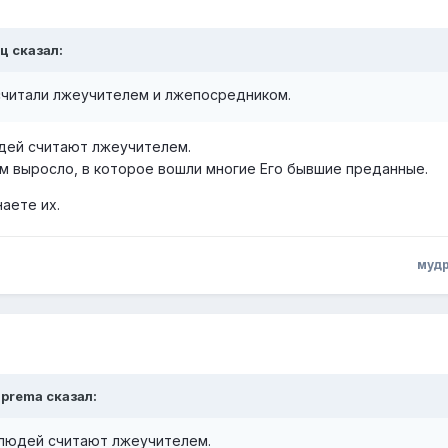
ц сказал:
считали лжеучителем и лжепосредником.
дей считают лжеучителем.
м выросло, в которое вошли многие Его бывшие преданные.
наете их.
муд
aprema сказал:
 людей считают лжеучителем.