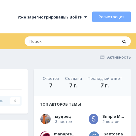
Регистрация
Уже зарегистрированы? Войти
Активность
Ответов
Создана
Последний ответ
7
7 г.
7 г.
ки
0
ТОП АВТОРОВ ТЕМЫ
мудрец
Simple Mind
3 постов
2 постов
mahaprema
Santosha