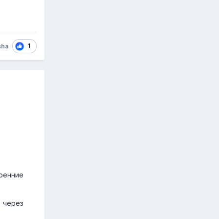
1
sha
тренние
ь через