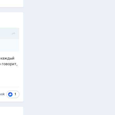
ы каждый
о говорит,
1
hok