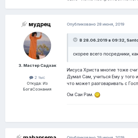
мудрец
Опубликовано
28 июня, 2019
В 28.06.2019 в 09:32, Sant
скорее всего посредники, ка
3. Мастер Садхак
Иисуса Христа многие тоже счи
Думал Сам, учиться Ему у того и
2 тыс
что может разговаривать с Гос
Откуда: Из
БогаСознания
Ом Саи Рам.
mahaprema
Опубликовано
29 июня, 2019