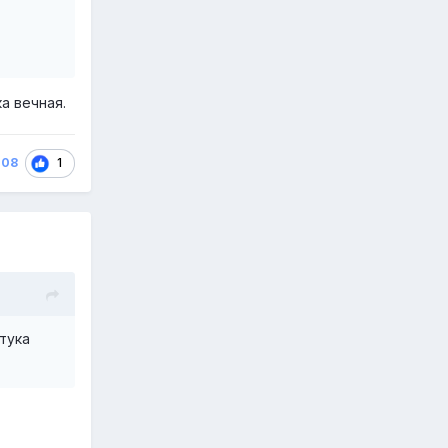
.
а вечная.
1
108
тука