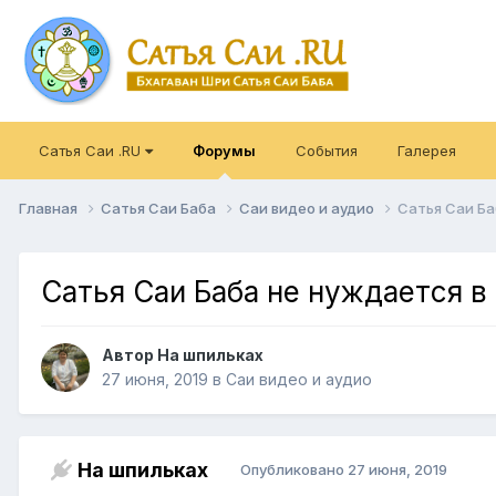
Сатья Саи .RU
Форумы
События
Галерея
Главная
Сатья Саи Баба
Саи видео и аудио
Сатья Саи Ба
Сатья Саи Баба не нуждается в
Автор
На шпильках
27 июня, 2019
в
Саи видео и аудио
На шпильках
Опубликовано
27 июня, 2019