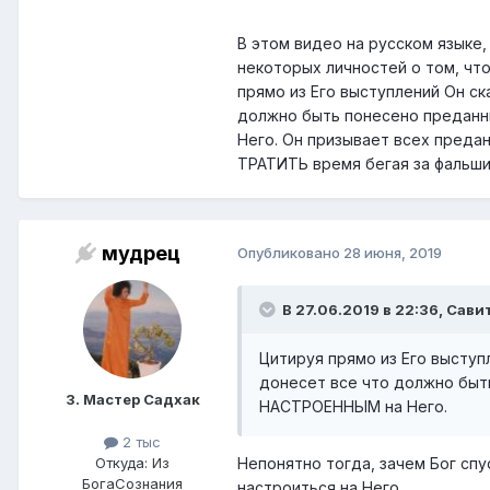
В этом видео на русском языке,
некоторых личностей о том, чт
прямо из Его выступлений Он ск
должно быть понесено предан
Него. Он призывает всех преда
ТРАТИТЬ время бегая за фальши
мудрец
Опубликовано
28 июня, 2019
В 27.06.2019 в 22:36, Сави
Цитируя прямо из Его выступ
донесет все что должно быт
3. Мастер Садхак
НАСТРОЕННЫМ на Него.
2 тыс
Непонятно тогда, зачем Бог сп
Откуда: Из
БогаСознания
настроиться на Него.