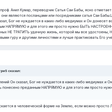
 проф. Анил Кумар, переводчик Сатья Саи Бабы, ясно отметает
о они являются посланцами или посредниками сатья Саи Бабы.
азал, Бог не нуждается в каких-либо медиумах и Он донесет в
ным НАПРЯМУЮ и для этого им просто нужно БЫТЬ НАСТРОЕН
нных НЕ ТРАТИТЬ удачную жизнь, которой мы все удостоены, 
выми гуру и другими личностями и лучше практиковать Его уч
три5 сказал:
лений Он сказал, Бог не нуждается в каких-либо медиумах и О
ь понесено преданным НАПРЯМУЮ и для этого им просто нуж
ускается в человеческой форме на Землю, если можно просто 