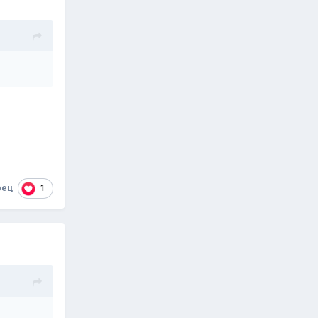
1
рец