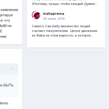
(Поэтому, лучше, чтобы каждый Думал...
 заявления
mahaprema
Цитируя
29 июня, 2019
се что
НЫМ на
Самого Саи Бабу множество людей
считают лжеучителем. Целое движение
НЕ
ex-Baba на этом выросло, в которое...
ение
н
но БЫТЬ
Легко