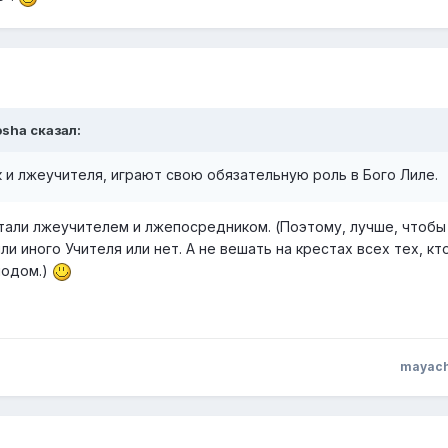
osha сказал:
к и лжеучителя, играют свою обязательную роль в Бого Лиле.
тали лжеучителем и лжепосредником. (Поэтому, лучше, чтоб
ли иного Учителя или нет. А не вешать на крестах всех тех, кт
подом.)
mayac