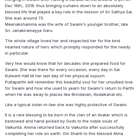
Dec 16th,. 2018. thus bringing curtains down to an absolutely
blessed life that played a key role in the mission of Sri Sathya Sai.
She was around 75.
Meenakshamma was the wife of Swami's younger brother, late
Sri. Janakiramayya Garu.
The whole village loved her and respected her for the kind
hearted nature of hers which promptly responded for the needy
in particular.
Very few would know that for decades she prepared food for
Swami. She was there for every occasion, every day in Sai
Kulwant Hall till her last day of her physical sojourn.
Puttaparthi will remember this beautiful soul for her unsullied love
for Swami and how she used to yearn for Swami's return to Parthi
when He was away to places like Brindavan, Kodaikanal etc.
Like a typical sister-in-law she was highly protective of Swami.
It is a rare blessing to be born in the clan of an Avatar which is
bestowed and hand-picked by Gods to the noble souls of
Vaikunta. Amma returned back to Vaikunta after successfully
completing her role on earth. Om Shanti to this blessed Atma