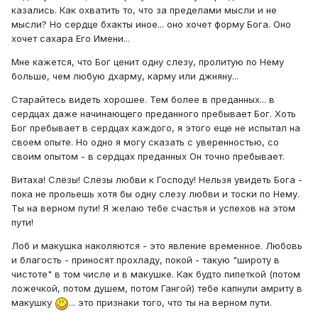
казались. Как охватить то, что за пределами мысли и не
мысли? Но сердце бхакты иное... оно хочет форму Бога. Оно
хочет сахара Его Имени...
Мне кажется, что Бог ценит одну слезу, пролитую по Нему
больше, чем любую дхарму, карму или джняну...
Старайтесь видеть хорошее. Тем более в преданных... в
сердцах даже начинающего преданного пребывает Бог. Хоть
Бог пребывает в сердцах каждого, я этого еще не испытал на
своем опыте. Но одно я могу сказать с уверенностью, со
своим опытом - в сердцах преданных Он точно пребывает.
Витаха! Слёзы! Слёзы любви к Господу! Нельзя увидеть Бога -
пока не прольешь хотя бы одну слезу любви и тоски по Нему.
Ты на верном пути! Я желаю тебе счастья и успехов на этом
пути!
Лоб и макушка наколяются - это явление временное. Любовь
и благость - приносят прохладу, покой - такую "широту в
чистоте" в том числе и в макушке. Как будто пипеткой (потом
ложечкой, потом душем, потом Гангой) тебе капнули амриту в
макушку
... это признаки того, что ты на верном пути.