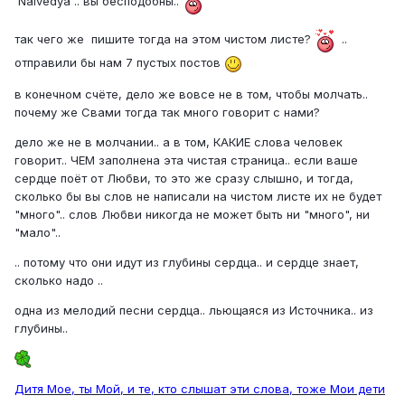
Naivedya .. вы бесподобны..
так чего же пишите тогда на этом чистом листе?
..
отправили бы нам 7 пустых постов
в конечном счёте, дело же вовсе не в том, чтобы молчать..
почему же Свами тогда так много говорит с нами?
дело же не в молчании.. а в том, КАКИЕ слова человек
говорит.. ЧЕМ заполнена эта чистая страница.. если ваше
сердце поёт от Любви, то это же сразу слышно, и тогда,
сколько бы вы слов не написали на чистом листе их не будет
"много".. слов Любви никогда не может быть ни "много", ни
"мало"..
.. потому что они идут из глубины сердца.. и сердце знает,
сколько надо ..
одна из мелодий песни сердца.. льющаяся из Источника.. из
глубины..
Дитя Мое, ты Мой, и те, кто слышат эти слова, тоже Мои дети