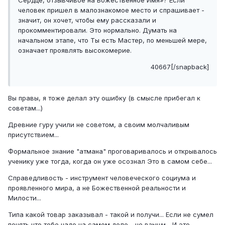
Сердце, отзывчивое на Божественное Имя»? Если
человек пришел в малознакомое место и спрашивает -
значит, он хочет, чтобы ему рассказали и
прокомментировали. Это нормально. Думать на
начальном этапе, что Ты есть Мастер, по меньшей мере,
означает проявлять высокомерие.
40667[/snapback]
Вы правы, я тоже делал эту ошибку (в смысле прибегал к
советам...)
Древние гуру учили не советом, а своим молчаливым
присутствием...
Формальное знание "атмана" проговаривалось и открывалось
ученику уже тогда, когда он уже осознал Это в самом себе...
Справедливость - инструмент человеческого социума и
проявленного мира, а не Божественной реальности и
Милости...
Типа какой товар заказывал - такой и получи... Если не сумел
понять что тебе надо на самом деле - не взыщи... И это