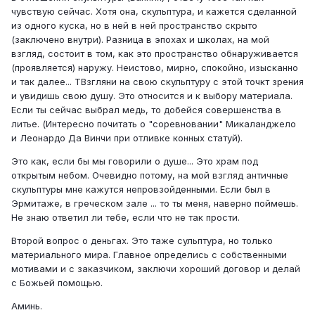
чувствую сейчас. Хотя она, скульптура, и кажется сделанной
из одного куска, но в ней в ней пространство скрыто
(заключено внутри). Разница в эпохах и школах, на мой
взгляд, состоит в том, как это пространство обнаруживается
(проявляется) наружу. Неистово, мирно, спокойно, изысканно
и так далее... ТВзгляни на свою скульптуру с этой точкт зрения
и увидишь свою душу. Это относится и к выбору материала.
Если ты сейчас выбрал медь, то добейся совершенства в
литье. (Интересно почитать о "соревновании" Микаланджело
и Леонардо Да Винчи при отливке конных статуй).
Это как, если бы мы говорили о душе... Это храм под
открытым небом. Очевидно потому, на мой взгляд античные
скульптуры мне кажутся непровзойденными. Если был в
Эрмитаже, в греческом зале ... то ты меня, наверно поймешь.
Не знаю ответил ли тебе, если что не так прости.
Второй вопрос о деньгах. Это таже сульптура, но только
материального мира. Главное определись с собственными
мотивами и с заказчиком, заключи хороший договор и делай
с Божьей помощью.
Аминь.