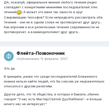
ДА, пожалуй, официальное мнение любого течения редко
совпадает с конкретными мнениями последователей этих
течений
) А может это меня так занесло в круг
Саирамовцев-теософов? Если непредвзято рассмотреть оба
течения - они ни в одном слове не противоречат друг другу...
Как впрочем и все религиозные течения современности не
противоречат, а взаимодополняют друг друга...
Флейта-Позвоночник
Опубликовано
12 февраля, 2007
Это да.
В принципе, разве что среди последователей Блаженного
иоанна нельзя найти людей, кто бы совсем уж неуважительно
относился к другим религиям.
Другое дело, что те общества, в которых я бывала ,обычно
говорят "У нас есть Мастер/Святой Дух/Каббала"- и больше
ничего нас не интересует."