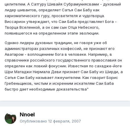
целителем. А Сатгуру Шивайя Субрамуниясвами - духовный
лидер шиваитов, определяет Сатъя Саи Бабу как
харизматического гуру, просветителя и чудотворца.
Виссарион утверждает, что Саи Баба представляет Бога -
Творца Вселенной, а он сам сын Отца Небесного,
появившегося на определенном этапе эволюции.
Однако лидеры духовных традиции, не говоря уже об
администраторах различных конфессий, не признают его
Аватаром - воплощением бога в человеке. Например, в
справочнике российского государственного православия он
определен как ловкий фокусник. Известная по сахадже-йоге
Шри Матаджи Нирмала Деви признает Саи Бабу из Ширди, а
Сатья Саи Бабу называет лжеучителем. Как говорит Борис
Гребеньщиков, чистым и искренним искателям Саи Баба
быстро дает необходимые доказательства"
Nnoel
Опубликовано
12 февраля, 2007