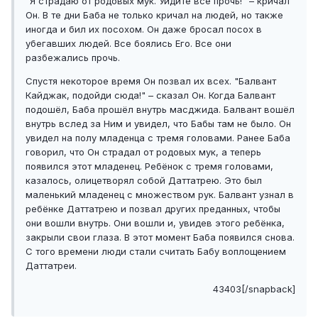
"Я страдаю от родовых мук. Уйдите все прочь!" – кричал
Он. В те дни Баба не только кричал на людей, но также
иногда и бил их посохом. Он даже бросал посох в
убегавших людей. Все боялись Его. Все они
разбежались прочь.
Спустя некоторое время Он позвал их всех. "Балвант
Кайджак, подойди сюда!" – сказал Он. Когда Балвант
подошёл, Баба прошёл внутрь масджида. Балвант вошёл
внутрь вслед за Ним и увидел, что Бабы там не было. Он
увидел на полу младенца с тремя головами. Ранее Баба
говорил, что Он страдал от родовых мук, а теперь
появился этот младенец. Ребёнок с тремя головами,
казалось, олицетворял собой Даттатрею. Это был
маленький младенец с множеством рук. Балвант узнал в
ребёнке Даттатрею и позвал других преданных, чтобы
они вошли внутрь. Они вошли и, увидев этого ребёнка,
закрыли свои глаза. В этот момент Баба появился снова.
С того времени люди стали считать Бабу воплощением
Даттатреи.
43403[/snapback]