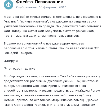
Флейта-Позвоночник
Опубликовано
10 февраля, 2007
Я была на сайте живых этиков. К сожалению, по отношению к
"чистым", "принципиальным", следующим взглядами своих
учителей теософам- это правда. Они действительно почитают
Саи Ширди, но Сатья Саи Бабу часть считает фокусником,
часть - умелым целителем, часть- самозванцем.
В одном из вопоминаний о поездке ашрам человек
рассказывал о том, какие о Сатья Саи он навел справки.Это
Геннадий Токарев.
Цитирую:
"Что говорят другие
Вообще надо сказать, что мнения о Саи Бабе самые разные у
представителей различных духовных учений. Так, некоторые
лидеры Общества Сознания Кришны считают его, за
способность материализовать предметы, величайшим йогом-
мистиком, который зачем-то начал работать на публику.
Семья Рерихов, за оказанную медицинскую помощь Девике
-жене Святослава Рериха, считала его умелым народным