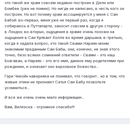
что такой же храм совсем недавно построен в Дели или
Бомбее (уже не помню). Но нигде не написано, в честь кого он
построен. Но вот почему храм ассоциируется у меня с Саи
Бабой: во-первых, меня уже не первый раз, когда я
собираюсь в Путтапарти, заносит совсем в другую сторону -
в Лондон; во-вторых, ощущения в храме очень похожи на
ощущения в Саи Кулвант Холле во время даршана; в-третьих,
когда я задала вопрос, кто такой Свами Нараян моим
знакомым преданным Саи Бабы, они, конечно, не зная этого
точно, безо всяких сомнений ответили - Свами - это наш
Бхагаван, а Нараян - это его имя, данное ему родителями при
рождении, и означает оно верховное божество...
Гэри Чикойн наверняка не понимал, что говорит... но в том, что
живые этики не признают Сатья Саи Бабу позвольте
усомниться...
И все же очень очень мало информации...
Вам, Виляэска - огромное спасибо!!!