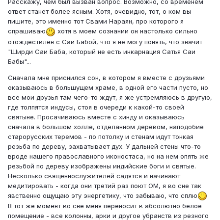
Расскажу, чем был вызван вопрос. Возможно, со временем
ответ станет более ясным. Хотя, очевидно, тот, о ком вы
пишите, это именно тот Свами Нараян, про которого я
спрашиваю
хотя в моем сознании он настолько сильно
отождествлен с Саи Бабой, что я не могу понять, что значит
"Ширди Саи Баба, который не есть инкарнация Сатья Саи
Бабы"...
Сначала мне приснился сон, в котором я вместе с друзьями
оказываюсь в большущем храме, в одной его части пусто, но
все мои друзья там чего-то ждут, я же устремляюсь в другую,
где толпятся индусы, стоя в очереди к какой-то своей
святыне. Просачиваюсь вместе с хинду и оказываюсь
сначала в большом холле, отделанном деревом, наподобие
старорусских теремов - по потолку и стенам идут тонкая
резьба по дереву, захватывает дух. У дальней стены что-то
вроде нашего православного иконостаса, но на нем опять же
резьбой по дереву изображены индийские боги и святые.
Несколько священнослужителей садятся и начинают
медитировать - когда они третий раз поют ОМ, я во сне так
явственно ощущаю эту энергетику, что забываю, что сплю
В тот же момент во сне меня переносит в абсолютно белое
помещение - все колонны, арки и другое убранств из резного