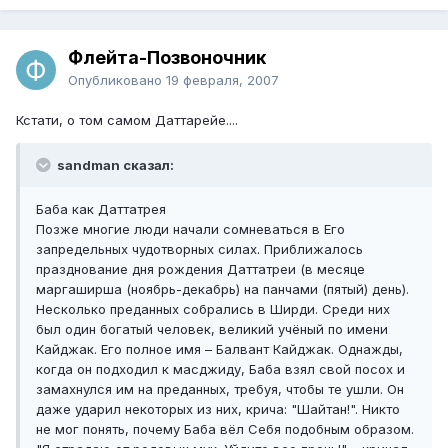
Флейта-Позвоночник
Опубликовано
19 февраля, 2007
Кстати, о том самом Даттарейе....
sandman сказал:
Баба как Даттатрея
Позже многие люди начали сомневаться в Его
запредельных чудотворных силах. Приближалось
празднование дня рождения Даттатреи (в месяце
маргаширша (ноябрь-декабрь) на панчами (пятый) день).
Несколько преданных собрались в Ширди. Среди них
был один богатый человек, великий учёный по имени
Кайджак. Его полное имя – Балвант Кайджак. Однажды,
когда он подходил к масджиду, Баба взял свой посох и
замахнулся им на преданных, требуя, чтобы те ушли. Он
даже ударил некоторых из них, крича: "Шайтан!". Никто
не мог понять, почему Баба вёл Себя подобным образом.