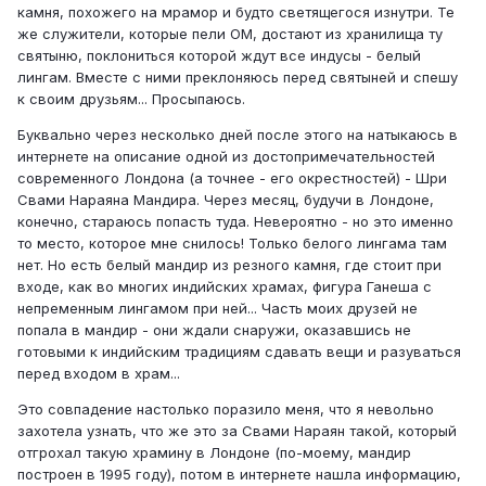
камня, похожего на мрамор и будто светящегося изнутри. Те
же служители, которые пели ОМ, достают из хранилища ту
святыню, поклониться которой ждут все индусы - белый
лингам. Вместе с ними преклоняюсь перед святыней и спешу
к своим друзьям... Просыпаюсь.
Буквально через несколько дней после этого на натыкаюсь в
интернете на описание одной из достопримечательностей
современного Лондона (а точнее - его окрестностей) - Шри
Свами Нараяна Мандира. Через месяц, будучи в Лондоне,
конечно, стараюсь попасть туда. Невероятно - но это именно
то место, которое мне снилось! Только белого лингама там
нет. Но есть белый мандир из резного камня, где стоит при
входе, как во многих индийских храмах, фигура Ганеша с
непременным лингамом при ней... Часть моих друзей не
попала в мандир - они ждали снаружи, оказавшись не
готовыми к индийским традициям сдавать вещи и разуваться
перед входом в храм...
Это совпадение настолько поразило меня, что я невольно
захотела узнать, что же это за Свами Нараян такой, который
отгрохал такую храмину в Лондоне (по-моему, мандир
построен в 1995 году), потом в интернете нашла информацию,