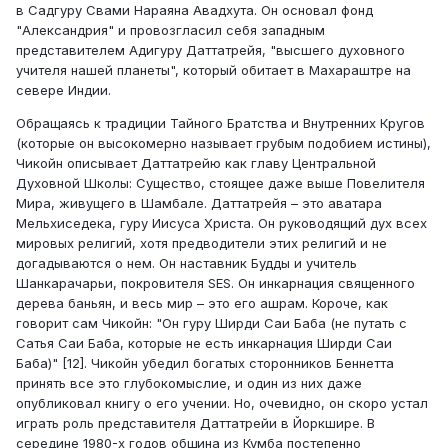
в Садгуру Свами Нараяна Авадхута. Он основал фонд
"Александрия" и провозгласил себя западным
представителем Адигуру Даттатрейя, "высшего духовного
учителя нашей планеты", который обитает в Махараштре на
севере Индии.
Обращаясь к традиции Тайного Братства и Внутренних Кругов
(которые он высокомерно называет грубым подобием истины),
Чикойн описывает Даттатрейю как главу Центральной
Духовной Школы: Существо, стоящее даже выше Повелителя
Мира, живущего в Шамбале. Даттатрейя – это аватара
Мельхиседека, гуру Иисуса Христа. Он руководящий дух всех
мировых религий, хотя предводители этих религий и не
догадываются о нем. Он наставник Будды и учитель
Шанкарачарьи, покровителя SES. Он инкарнация священного
дерева баньян, и весь мир – это его ашрам. Короче, как
говорит сам Чикойн: "Он гуру Ширди Саи Баба (не путать с
Сатья Саи Баба, которые не есть инкарнация Ширди Саи
Баба)" [12]. Чикойн убедил богатых сторонников Беннетта
принять все это глубокомыслие, и один из них даже
опубликовал книгу о его учении. Но, очевидно, он скоро устал
играть роль представителя Даттатрейи в Йоркшире. В
середине 1980-х годов община из Кумба постепенно