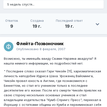
5 недель спустя...
Ответов
Создана
Последний ответ
9
19 г.
19 г.
Флейта-Позвоночник
Опубликовано
8 февраля, 2007
Возможно, ты имееш8ь ввиду Свами Нараяна авадхута? Я
нашла немного информации, но подробностей нет.
" Последнее слово сказал Гэри Чикойн [11], харизматическая
личность наподобие Идриса Шаха. Уроженец Вайоминга,
Чикойн провел юность в Англии, где познакомился с
Беннеттом, но стал его учеником только в последнее
десятилетие его жизни. После его смерти Чикойн привлек на
свою сторону нескольких основных учеников и стал
владельцем издательства "Кумб-Спрингс Пресс", переехал в
Йоркшир с остатками общины из Кумба и переименовал себя