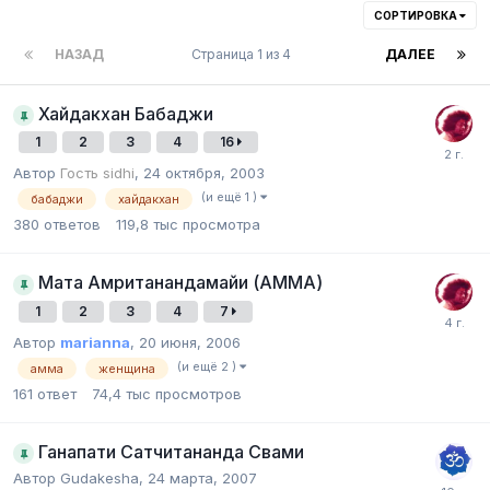
СОРТИРОВКА
НАЗАД
Страница 1 из 4
ДАЛЕЕ
Хайдакхан Бабаджи
1
2
3
4
16
Автор
Гость sidhi
,
24 октября, 2003
(и ещё 1 )
бабаджи
хайдакхан
380
ответов
119,8 тыс
просмотра
Мата Амританандамайи (АММА)
1
2
3
4
7
Автор
marianna
,
20 июня, 2006
(и ещё 2 )
амма
женщина
161
ответ
74,4 тыс
просмотров
Ганапати Сатчитананда Свами
Автор Gudakesha,
24 марта, 2007