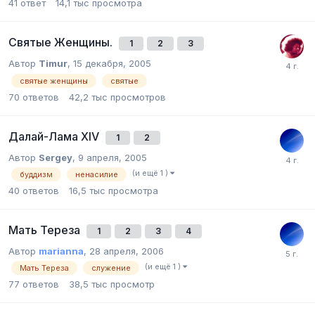
41
ответ
14,1 тыс
просмотра
Святые Женщины.
1
2
3
Автор
Timur
,
15 декабря, 2005
святые женщины
святые
70
ответов
42,2 тыс
просмотров
Далай-Лама XIV
1
2
Автор
Sergey
,
9 апреля, 2005
(и ещё 1 )
буддизм
ненасилие
40
ответов
16,5 тыс
просмотра
Мать Тереза
1
2
3
4
Автор
marianna
,
28 апреля, 2006
(и ещё 1 )
Мать Тереза
служение
77
ответов
38,5 тыс
просмотр