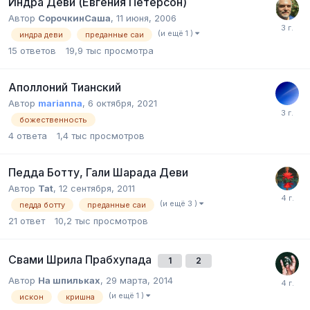
Индра Деви (Евгения Петерсон)
Автор
СорочкинСаша
,
11 июня, 2006
(и ещё 1 )
индра деви
преданные саи
15
ответов
19,9 тыс
просмотра
Аполлоний Тианский
Автор
marianna
,
6 октября, 2021
божественность
4
ответа
1,4 тыс
просмотров
Педда Ботту, Гали Шарада Деви
Автор
Tat
,
12 сентября, 2011
(и ещё 3 )
педда ботту
преданные саи
21
ответ
10,2 тыс
просмотров
Свами Шрила Прабхупада
1
2
Автор
На шпильках
,
29 марта, 2014
(и ещё 1 )
искон
кришна