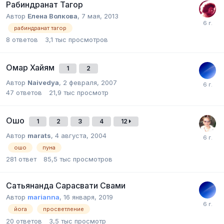
Рабиндранат Тагор
Автор
Елена Волкова
,
7 мая, 2013
рабиндранат тагор
8
ответов
3,1 тыс
просмотров
Омар Хайям
1
2
Автор
Naivedya
,
2 февраля, 2007
47
ответов
21,9 тыс
просмотр
Ошо
1
2
3
4
12
Автор
marats
,
4 августа, 2004
ошо
пуна
281
ответ
85,5 тыс
просмотров
Сатьянанда Сарасвати Свами
Автор
marianna
,
16 января, 2019
йога
просветление
20
ответов
3,5 тыс
просмотр