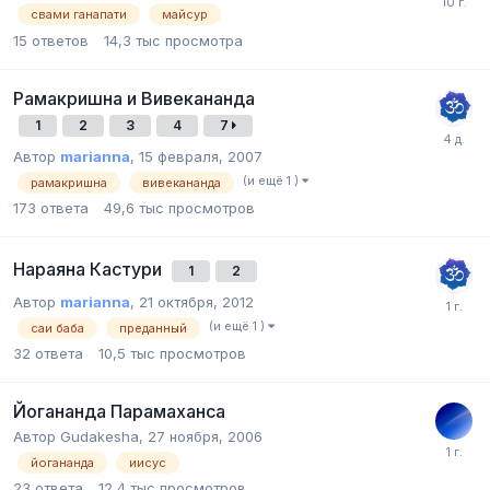
свами ганапати
майсур
15
ответов
14,3 тыс
просмотра
Рамакришна и Вивекананда
1
2
3
4
7
Автор
marianna
,
15 февраля, 2007
(и ещё 1 )
рамакришна
вивекананда
173
ответа
49,6 тыс
просмотров
Нараяна Кастури
1
2
Автор
marianna
,
21 октября, 2012
(и ещё 1 )
саи баба
преданный
32
ответа
10,5 тыс
просмотров
Йогананда Парамаханса
Автор Gudakesha,
27 ноября, 2006
йогананда
иисус
23
ответа
12,4 тыс
просмотров