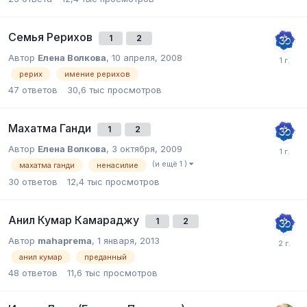
Семья Рерихов
1
2
Автор
Елена Волкова
,
10 апреля, 2008
рерих
имение рерихов
47
ответов
30,6 тыс
просмотров
Махатма Ганди
1
2
Автор
Елена Волкова
,
3 октября, 2009
(и ещё 1 )
махатма ганди
ненасилие
30
ответов
12,4 тыс
просмотров
Анил Кумар Камараджу
1
2
Автор
mahaprema
,
1 января, 2013
анил кумар
преданный
48
ответов
11,6 тыс
просмотров