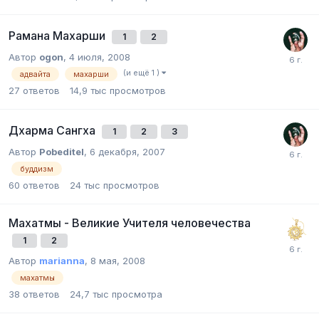
Рамана Махарши
1
2
Автор
ogon
,
4 июля, 2008
(и ещё 1 )
адвайта
махарши
27
ответов
14,9 тыс
просмотров
Дхарма Сангха
1
2
3
Автор
Pobeditel
,
6 декабря, 2007
буддизм
60
ответов
24 тыс
просмотров
Махатмы - Великие Учителя человечества
1
2
Автор
marianna
,
8 мая, 2008
махатмы
38
ответов
24,7 тыс
просмотра