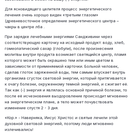
Для ясновидящего целителя процесс энергетического
лечения очень хорошо виден «третьим глазом»
(древневосточное определение энергетического центра –
чакры в центре лба .
При зарядке лечебными энергиями Сандживини через
соответствующую карточку на исходный продукт: воду, хлеб,
гомеопатический сахар (глобули), после произнесения
молитвы внутри продукта возникает светящийся центр, пламя
которого может быть окрашено тем или иным цветом в
зависимости от применяемой карточки. Больной человек,
сделав глоток заряженной воды, тем самым впускает внутрь
организма сгусток световой энергии, который притягивается
к очагу болезни, окруженному темной энергией, и сжигает её.
Так как (-) энергия и являлась основной причиной болезни, то
после её исчезновения выздоровление происходит мгновенно
на энергетическом плане, а тело может почувствовать
изменение спустя 2 - 3 дня.
«Кор.» - Наверняка, Иисус Христос и святые лечили этой
духовной световой энергией, поэтому люди мгновенно
излечивались!