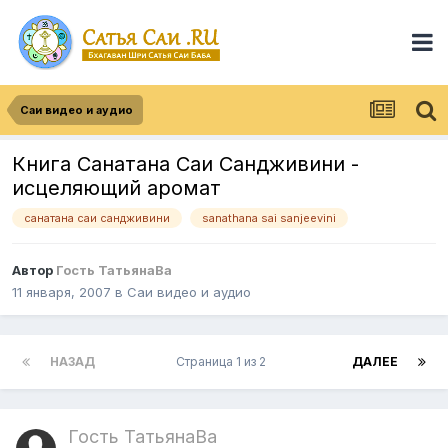
Саи видео и аудио
Книга Санатана Саи Сандживини -
исцеляющий аромат
санатана саи сандживини
sanathana sai sanjeevini
Автор
Гость ТатьянаВа
11 января, 2007
в
Саи видео и аудио
НАЗАД
Страница 1 из 2
ДАЛЕЕ
Гость ТатьянаВа