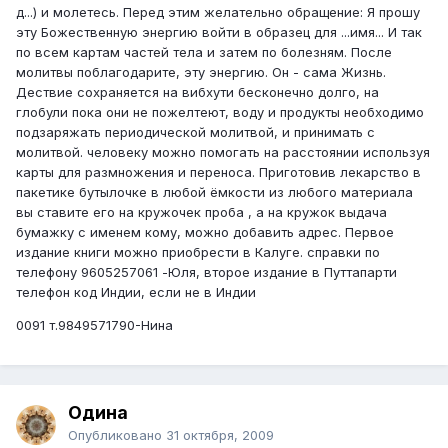
д...) и молетесь. Перед этим желательно обращение: Я прошу
эту Божественную энергию войти в образец для ...имя... И так
по всем картам частей тела и затем по болезням. После
молитвы поблагодарите, эту энергию. Он - сама Жизнь.
Дествие сохраняется на вибхути бесконечно долго, на
глобули пока они не пожелтеют, воду и продукты необходимо
подзаряжать периодической молитвой, и принимать с
молитвой. человеку можно помогать на расстоянии используя
карты для размножения и переноса. Приготовив лекарство в
пакетике бутылочке в любой ёмкости из любого материала
вы ставите его на кружочек проба , а на кружок выдача
бумажку с именем кому, можно добавить адрес. Первое
издание книги можно приобрести в Калуге. справки по
телефону 9605257061 -Юля, второе издание в Путтапарти
телефон код Индии, если не в Индии
0091 т.9849571790-Нина
Одина
Опубликовано
31 октября, 2009