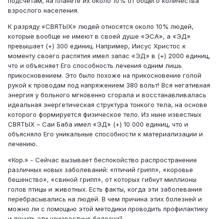
подсчетам, на планете их около 10% от общего количества
взрослого населения.
К разряду «СВЯТЫХ» людей относятся около 10% людей,
которые вообще не имеют в своей душе «ЭСА», а «ЭД»
превышает (+) 300 единиц. Например, Иисус Христос к
моменту своего распятия имел запас «ЭД» в (+) 2000 единиц,
что и объясняет Его способность лечения одним лишь
прикосновением. Это было похоже на прикосновение голой
рукой к проводам под напряжением 380 вольт! Вся негативная
энергия у больного мгновенно сгорала и восстанавливалась
идеальная энергетическая структура тонкого тела, на основе
которого формируется физическое тело. Из ныне известных
СВЯТЫХ – Саи Баба имел «ЭД» (+) 10 000 единиц, что и
объясняло Его уникальные способности к материализации и
лечению.
«Кор.» - Сейчас вызывает беспокойство распространение
различных новых заболеваний: «птичий грипп», «коровье
бешенство», «свиной грипп», от которых гибнут миллионы
голов птицы и животных. Есть факты, когда эти заболевания
перебрасывались на людей. В чем причина этих болезней и
можно ли с помощью этой методики проводить профилактику
и лечить эти неизвестные болезни?