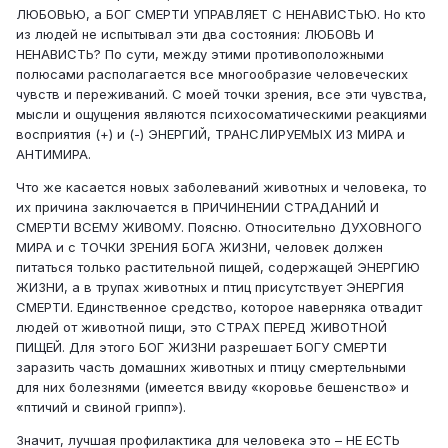
ЛЮБОВЬЮ, а БОГ СМЕРТИ УПРАВЛЯЕТ С НЕНАВИСТЬЮ. Но кто
из людей не испытывал эти два состояния: ЛЮБОВЬ И
НЕНАВИСТЬ? По сути, между этими противоположными
полюсами располагается все многообразие человеческих
чувств и переживаний. С моей точки зрения, все эти чувства,
мысли и ощущения являются психосоматическими реакциями
восприятия (+) и (-) ЭНЕРГИЙ, ТРАНСЛИРУЕМЫХ ИЗ МИРА и
АНТИМИРА.
Что же касается новых заболеваний животных и человека, то
их причина заключается в ПРИЧИНЕНИИ СТРАДАНИЙ И
СМЕРТИ ВСЕМУ ЖИВОМУ. Поясню. Относительно ДУХОВНОГО
МИРА и с ТОЧКИ ЗРЕНИЯ БОГА ЖИЗНИ, человек должен
питаться только растительной пищей, содержащей ЭНЕРГИЮ
ЖИЗНИ, а в трупах животных и птиц присутствует ЭНЕРГИЯ
СМЕРТИ. Единственное средство, которое наверняка отвадит
людей от животной пищи, это СТРАХ ПЕРЕД ЖИВОТНОЙ
ПИЩЕЙ. Для этого БОГ ЖИЗНИ разрешает БОГУ СМЕРТИ
заразить часть домашних животных и птицу смертельными
для них болезнями (имеется ввиду «коровье бешенство» и
«птичий и свиной грипп»).
Значит, лучшая профилактика для человека это – НЕ ЕСТЬ