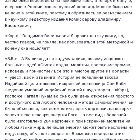
затем была переведена на немецкий язык, а теперь в Калуге,
впервые в России вышел русский перевод. Многое было мне
не ясно в этой книге, поэтому я обратилась за разъяснением
к научному редактору издания Комиссарову Владимиру
Васильевичу.
«Кор.» - Владимир Васильевич! Я прочитала эту книгу, но,
честно говоря, не поняла, как пользоваться этой методикой и
почему она исцеляет?
«В.В.» - А Вы никогда не задумывались, почему исцеляют
больных людей «Святая вода», молитвы, посещение храмов,
исповедь и причастие? Все это и многое другое из области
«чудес», как и эта книга. История её появления такова.
Индийской целительнице, искренней поклоннице Саи Бабы
(недавно умерший индийский святой и чудотворец – «Кор»),
госпоже Нагпал Пунам во сне были даны откровения простого
и доступного для любого человека метода самоизлечения. Ей
было объяснено, как должны выглядеть карточки, на которых
запечатлена лечащая энергия Бога. На все виды болезней
было изготовлено 264 карточек и при искренней молитве на
любом языке мира, лечащая энергия может быть наслоена на
воду, пищу, обычное лекарство. Возможна передача этих
энергий на любые расстояния, а также можно нейтрализовать