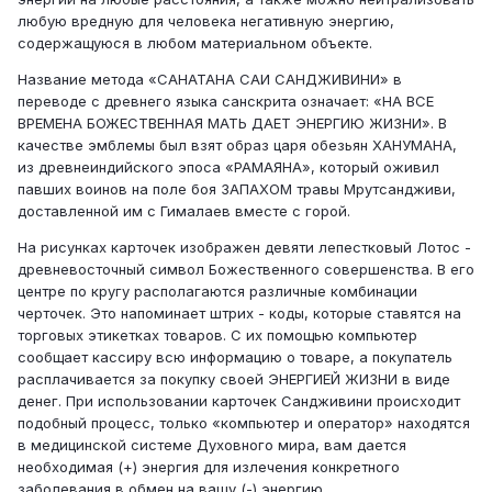
любую вредную для человека негативную энергию,
содержащуюся в любом материальном объекте.
Название метода «САНАТАНА САИ САНДЖИВИНИ» в
переводе с древнего языка санскрита означает: «НА ВСЕ
ВРЕМЕНА БОЖЕСТВЕННАЯ МАТЬ ДАЕТ ЭНЕРГИЮ ЖИЗНИ». В
качестве эмблемы был взят образ царя обезьян ХАНУМАНА,
из древнеиндийского эпоса «РАМАЯНА», который оживил
павших воинов на поле боя ЗАПАХОМ травы Мрутсандживи,
доставленной им с Гималаев вместе с горой.
На рисунках карточек изображен девяти лепестковый Лотос -
древневосточный символ Божественного совершенства. В его
центре по кругу располагаются различные комбинации
черточек. Это напоминает штрих - коды, которые ставятся на
торговых этикетках товаров. С их помощью компьютер
сообщает кассиру всю информацию о товаре, а покупатель
расплачивается за покупку своей ЭНЕРГИЕЙ ЖИЗНИ в виде
денег. При использовании карточек Сандживини происходит
подобный процесс, только «компьютер и оператор» находятся
в медицинской системе Духовного мира, вам дается
необходимая (+) энергия для излечения конкретного
заболевания в обмен на вашу (-) энергию.