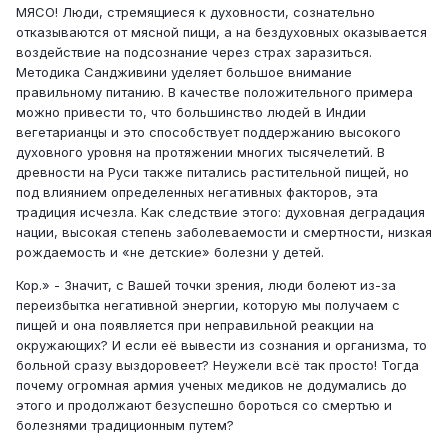
МЯСО! Люди, стремящиеся к духовности, сознательно
отказываются от мясной пищи, а на бездуховных оказывается
воздействие на подсознание через страх заразиться.
Методика Сандживини уделяет большое внимание
правильному питанию. В качестве положительного примера
можно привести то, что большинство людей в Индии
вегетарианцы и это способствует поддержанию высокого
духовного уровня на протяжении многих тысячелетий. В
древности на Руси также питались растительной пищей, но
под влиянием определенных негативных факторов, эта
традиция исчезла. Как следствие этого: духовная деградация
нации, высокая степень заболеваемости и смертности, низкая
рождаемость и «не детские» болезни у детей.
Кор.» - Значит, с Вашей точки зрения, люди болеют из-за
переизбытка негативной энергии, которую мы получаем с
пищей и она появляется при неправильной реакции на
окружающих? И если её вывести из сознания и организма, то
больной сразу выздоровеет? Неужели всё так просто! Тогда
почему огромная армия ученых медиков не додумались до
этого и продолжают безуспешно бороться со смертью и
болезнями традиционным путем?