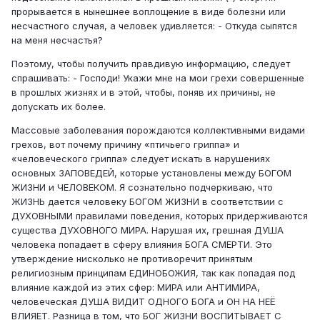
прорывается в нынешнее воплощение в виде болезни или
несчастного случая, а человек удивляется: - Откуда сыпятся
на меня несчастья?
Поэтому, чтобы получить правдивую информацию, следует
спрашивать: - Господи! Укажи мне на мои грехи совершенные
в прошлых жизнях и в этой, чтобы, поняв их причины, не
допускать их более.
Массовые заболевания порождаются коллективными видами
грехов, вот почему причину «птичьего гриппа» и
«человеческого гриппа» следует искать в нарушениях
основных ЗАПОВЕДЕЙ, которые установлены между БОГОМ
ЖИЗНИ и ЧЕЛОВЕКОМ. Я сознательно подчеркиваю, что
ЖИЗНЬ дается человеку БОГОМ ЖИЗНИ в соответствии с
ДУХОВНЫМИ правилами поведения, которых придерживаются
существа ДУХОВНОГО МИРА. Нарушая их, грешная ДУША
человека попадает в сферу влияния БОГА СМЕРТИ. Это
утверждение нисколько не противоречит принятым
религиозным принципам ЕДИНОБОЖИЯ, так как попадая под
влияние каждой из этих сфер: МИРА или АНТИМИРА,
человеческая ДУША ВИДИТ ОДНОГО БОГА и ОН НА НЕЁ
ВЛИЯЕТ. Разница в том, что БОГ ЖИЗНИ ВОСПИТЫВАЕТ С