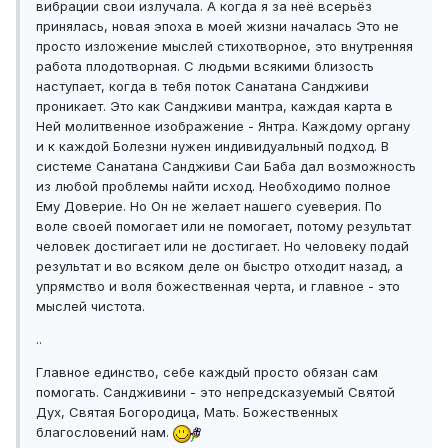
вибрации свои излучала. А когда я за неё всерьёз
принялась, новая эпоха в моей жизни началась Это не
просто изложение мыслей стихотворное, это внутренняя
работа плодотворная. С людьми всякими близость
наступает, когда в тебя поток Санатана Сандживи
проникает. Это как Сандживи мантра, каждая карта в
Ней молитвенное изображение - Янтра. Каждому органу
и к каждой Болезни нужен индивидуальный подход. В
системе Санатана Сандживи Саи Баба дал возможность
из любой проблемы найти исход. Необходимо полное
Ему Доверие. Но Он не желает нашего суеверия. По
воле своей помогает или не помогает, потому результат
человек достигает или не достигает. Но человеку подай
результат и во всяком деле он быстро отходит назад, а
упрямство и воля божественная черта, и главное - это
мыслей чистота.
..
Главное единство, себе каждый просто обязан сам
помогать. Сандживини - это непредсказуемый Святой
Дух, Святая Богородица, Мать. Божественных
благословений нам.