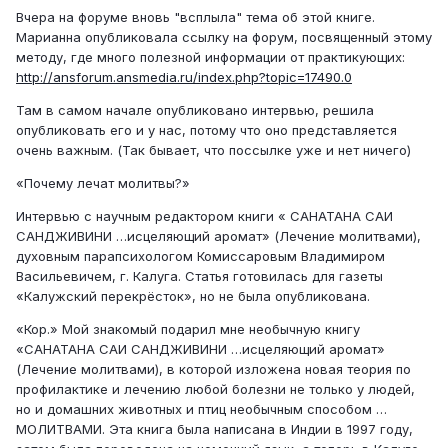
Вчера на форуме вновь "всплыла" тема об этой книге.
Марианна опубликовала ссылку на форум, посвященный этому
методу, где много полезной информации от практикующих:
http://ansforum.ansmedia.ru/index.php?topic=17490.0
Там в самом начале опубликовано интервью, решила
опубликовать его и у нас, потому что оно представляется
очень важным. (Так бывает, что поссылке уже и нет ничего)
«Почему лечат молитвы?»
Интервью с научным редактором книги « САНАТАНА САИ
САНДЖИВИНИ …исцеляющий аромат» (Лечение молитвами),
духовным парапсихологом Комиссаровым Владимиром
Васильевичем, г. Калуга. Статья готовилась для газеты
«Калужский перекрёсток», но не была опубликована.
«Кор.» Мой знакомый подарил мне необычную книгу
«САНАТАНА САИ САНДЖИВИНИ …исцеляющий аромат»
(Лечение молитвами), в которой изложена новая теория по
профилактике и лечению любой болезни не только у людей,
но и домашних животных и птиц необычным способом …
МОЛИТВАМИ. Эта книга была написана в Индии в 1997 году,