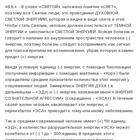
«В.В.» - В слове «СВЯТОЙ» заложено понятие «СВЕТ»,
поэтому все Святые люди, это проводники ДУХОВНОЙ
СВЕТЛОЙ ЭНЕРГИИИ, которая и видна в виде света и огня.
Чтобы стать Святым, человек должен очиститься от ТЁМНОЙ
ЭНЕРГИИ и заполниться СВЕТЛОЙ ЭНЕРГИЕЙ. Всякая болезнь и
говорит о наличии во внутреннем пространстве человека (-)
энергии, поэтому болезнь следует воспринимать как сигнал
для поиска причины её возникновения, убрав которую взамен
придет (+) энергия.
Введя условную единицу (-) энергии, с помощью биолокации
(получение информации с помощью маятника – «Кор».) были
определены средние показатели количества этих энергий у
современных людей. Замерялись ЭНЕРГИЯ ДУХА ( в
дальнейшем – «ЭД») и (-) энергия, названная мной «ЭНЕРГИЯ
СОЗНАТЕЛЬНОЙ АГРЕССИИ» (сокращенно - «ЭСА»). В течение
своей жизни человек накапливает эти энергии, и
переизбыток «ЭСА» приводит к тому или иному заболеванию.
Так в среднем современный человек имеет (+) 110 единиц
«ЭД», а количество разрушительной энергии «ЭСА» может
колебаться от (-) 1 до - 300 единиц. В пределах этого
диапазона располагаются практически все болезни