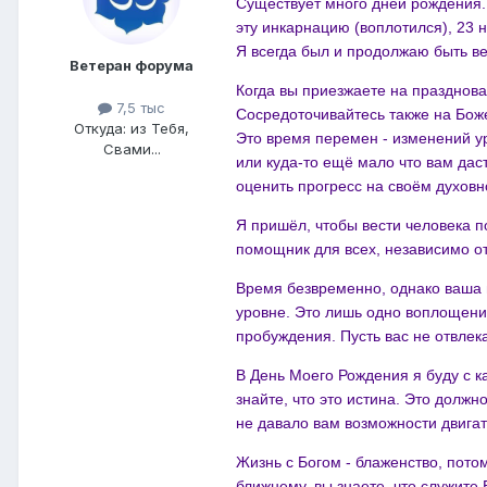
Существует много дней рождения.
эту инкарнацию (воплотился), 23 н
Я всегда был и продолжаю быть в
Ветеран форума
Когда вы приезжаете на празднов
7,5 тыс
Сосредоточивайтесь также на Бож
Откуда: из Тебя,
Это время перемен - изменений у
Свами...
или куда-то ещё мало что вам даст
оценить прогресс на своём духовн
Я пришёл, чтобы вести человека по 
помощник для всех, независимо от 
Время безвременно, однако ваша
уровне. Это лишь одно воплощение
пробуждения. Пусть вас не отвлек
В День Моего Рождения я буду с к
знайте, что это истина. Это должн
не давало вам возможности двигат
Жизнь с Богом - блаженство, потом
ближнему, вы знаете, что служите 