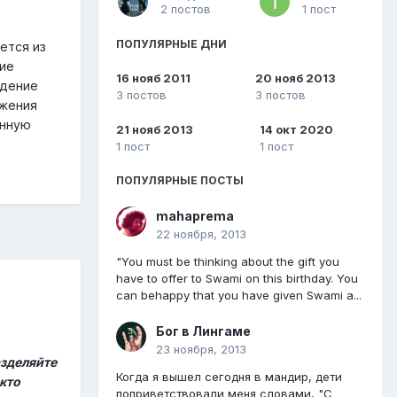
2 постов
1 пост
ПОПУЛЯРНЫЕ ДНИ
ется из
ние
16 нояб 2011
20 нояб 2013
ждение
3 постов
3 постов
ижения
инную
21 нояб 2013
14 окт 2020
1 пост
1 пост
ПОПУЛЯРНЫЕ ПОСТЫ
mahaprema
22 ноября, 2013
"You must be thinking about the gift you
have to offer to Swami on this birthday. You
can behappy that you have given Swami a...
Бог в Лингаме
23 ноября, 2013
азделяйте
Когда я вышел сегодня в мандир, дети
 кто
поприветствовали меня словами, "С