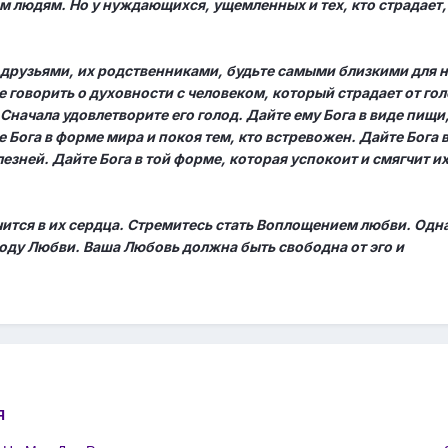
м людям. Но у нуждающихся, ущемленных и тех, кто страдает,
х друзьями, их родственниками, будьте самыми близкими для н
е говорить о духовности с человеком, который страдает от гол
 Сначала удовлетворите его голод. Дайте ему Бога в виде пищи
 Бога в форме мира и покоя тем, кто встревожен. Дайте Бога 
лезней. Дайте Бога в той форме, которая успокоит и смягчит их
чится в их сердца. Стремитесь стать Воплощением любви. Одн
ду Любви. Ваша Любовь должна быть свободна от эго и
Я