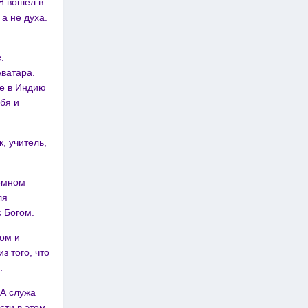
Я вошёл в
 а не духа.
.
ватара.
ие в Индию
ебя и
к, учитель,
емном
ля
с Богом.
том и
з того, что
.
 А служа
сти в этом