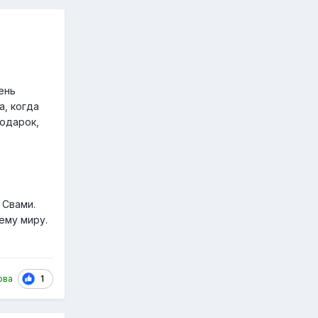
ень
а, когда
подарок,
 Свами.
сему миру.
1
ова