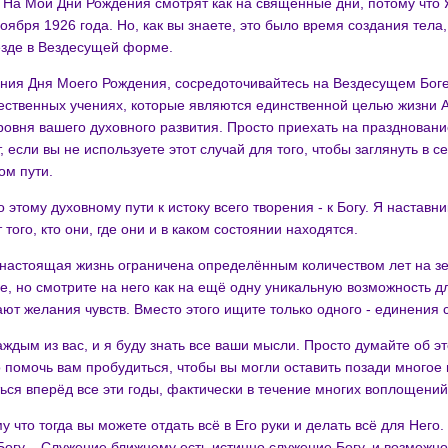
 На Мои Дни Рождения смотрят как на священные дни, потому что 
оября 1926 года. Но, как вы знаете, это было время создания тела,
езде в Вездесущей форме.
ания Дня Моего Рождения, сосредоточивайтесь на Вездесущем Боге
ественных учениях, которые являются единственной целью жизни А
ровня вашего духовного развития. Просто приехать на празднован
, если вы не используете этот случай для того, чтобы заглянуть в с
ом пути.
этому духовному пути к истоку всего творения - к Богу. Я наставни
того, кто они, где они и в каком состоянии находятся.
 настоящая жизнь ограничена определённым количеством лет на з
, но смотрите на него как на ещё одну уникальную возможность д
ают желания чувств. Вместо этого ищите только одного - единения 
аждым из вас, и я буду знать все ваши мысли. Просто думайте об э
о помочь вам пробудиться, чтобы вы могли оставить позади многое и
ься вперёд все эти годы, фактически в течение многих воплощений
у что тогда вы можете отдать всё в Его руки и делать всё для Него.
Богу. - Служение ближнему есть истинно служение Богу, и возможно