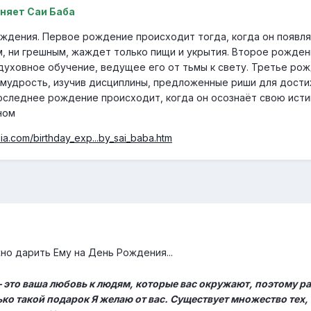
сняет Саи Баба
ждения. Первое рождение происходит тогда, когда он появля
ым, ни грешным, жаждет только пищи и укрытия. Второе рожде
 духовное обучение, ведущее его от тьмы к свету. Третье ро
 мудрость, изучив дисциплины, предложенные риши для дост
оследнее рождение происходит, когда он осознаёт свою ист
ном
ia.com/birthday_exp...by_sai_baba.htm
но дарить Ему на День Рождения...
 это ваша любовь к людям, которые вас окружают, поэтому р
ько такой подарок Я желаю от вас. Существует множество тех,