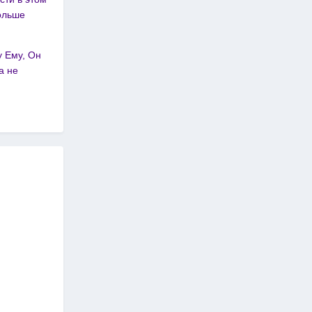
ольше
у Ему, Он
а не