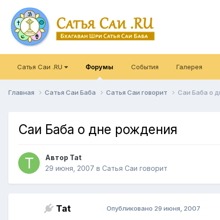
Сатья Саи .RU
Форумы
События
Галерея
Главная
Сатья Саи Баба
Сатья Саи говорит
Саи Баба о 
Саи Баба о дне рождения
Автор
Tat
29 июня, 2007
в
Сатья Саи говорит
Tat
Опубликовано
29 июня, 2007