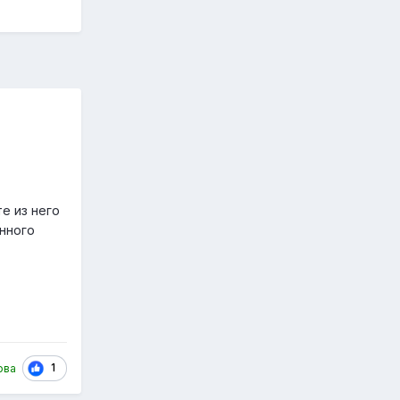
е из него
енного
1
ова