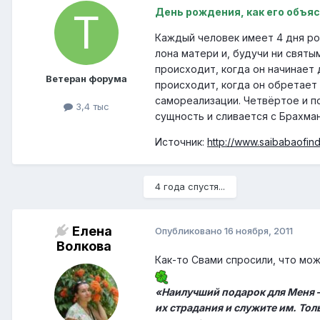
День рождения, как его объя
Каждый человек имеет 4 дня ро
лона матери и, будучи ни свят
происходит, когда он начинает
Ветеран форума
происходит, когда он обретает
самореализации. Четвёртое и п
3,4 тыс
сущность и сливается с Брахма
Источник:
http://www.saibabaofind
4 года спустя...
Елена
Опубликовано
16 ноября, 2011
Волкова
Как-то Свами спросили, что мож
«Наилучший подарок для Меня –
их страдания и служите им. Тол