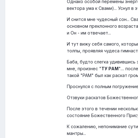
Однако особой перемены энерге
вектора ума к Свами)... Уснул в 
И снится мне чудесный сон... С
основном преклонного возраста..
и Он - им отвечает...
И тут вижу себя самого, которы
толпы, проявляя чудеса гимнасти
Баба, будто слегка удивившись
мне, произнес "
ТУ РАМ
".... по
такой "РАМ" был как раскат гром
Проснулся с полным погружением
Отзвуки раскатов Божественного
После этого в течении нескольк
состояние Божественного Прису
К сожалению, непонимание сути
мантры...