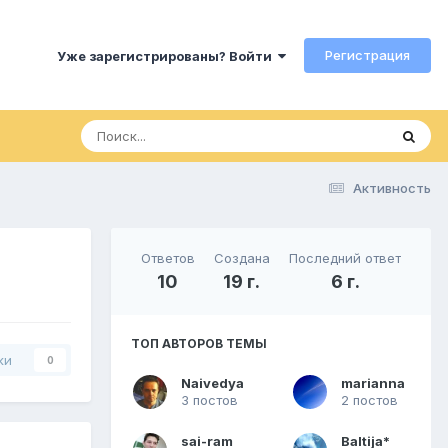
Регистрация
Уже зарегистрированы? Войти
Активность
Ответов
Создана
Последний ответ
10
19 г.
6 г.
ТОП АВТОРОВ ТЕМЫ
ки
0
Naivedya
marianna
3 постов
2 постов
sai-ram
Baltija*