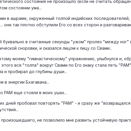
тического состояния не произошло (если не считать обраще
этом состоянии ума...
вами в ашраме, окруженный толпой индийских последователей,
. они так плотно обступили Его со всех сторон и разговариваю
й буквально в считанные секунды "ужом" пролез "между ног" 
ческой сноровки, и оказался лицом к лицу со Свами...
 этому моему "гимнастическому" упражнению, улыбнулся и, об
сле этого вся "толпа" вокруг Свами по Его знаку стала петь "РАМ"
а и пробирал до глубины души...
 в энергии Бхагавана...
 РАМ еще стояли в моих ушах...
их дней пробовал повторять "РАМ" - и сразу же "возвращался
тствия...
 произошедшего, не позволило мне развить устойчивую практ