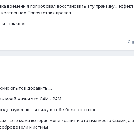
а времени я попробовал восстановить эту практику... эффект
жественное Присутствия пропал...
и - плачем...
Olg
ких опытов добавить.....
сть моей жизни это САИ - РАМ
подразумеваю - я вижу в тебе божественное....
Саи - это мама которая меня хранит и это имя моего Свами, а 
добродетели и истины....