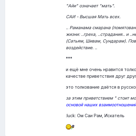
"Айи" означает "мать".
САИ - Высшая Мать всех.
.. Раманама смарана (помятован
жизни: ..греха, ..страдания.. и 
(Сатьям, Шивам, Сундарам). Пов
воздействие. ..
***
и ещё мне очень нравится толко
качестве приветствия друг дру
это толкование даётся в русск
за этим приветствием " стоит м
основой наших взаимоотношени
:luck: Ом Саи Рам, Искатель