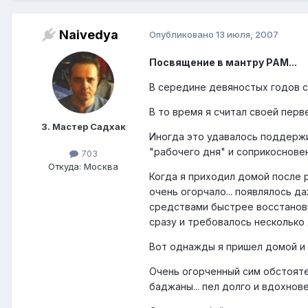
Naivedya
Опубликовано
13 июля, 2007
Посвящение в мантру РАМ...
В середине девяностых годов со
В то время я считал своей перв
3. Мастер Садхак
Иногда это удавалось поддержи
"рабочего дня" и соприкосновен
703
Откуда: Москва
Когда я приходил домой после р
очень огорчало... появлялось д
средствами быстрее восстанови
сразу и требовалось несколько д
Вот однажды я пришел домой и 
Очень огорченный сим обстояте
баджаны... пел долго и вдохнов