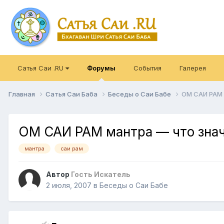
Сатья Саи .RU
Форумы
События
Галерея
Главная
Сатья Саи Баба
Беседы о Саи Бабе
ОМ САИ РАМ 
ОМ САИ РАМ мантра — что зна
мантра
саи рам
Автор
Гость Искатель
2 июля, 2007
в
Беседы о Саи Бабе