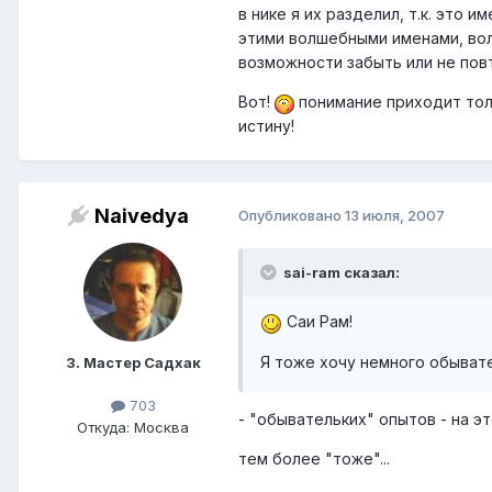
в нике я их разделил, т.к. это 
этими волшебными именами, вол
возможности забыть или не пов
Вот!
понимание приходит толь
истину!
Naivedya
Опубликовано
13 июля, 2007
sai-ram сказал:
Саи Рам!
Я тоже хочу немного обывател
3. Мастер Садхак
703
- "обывательких" опытов - на эт
Откуда: Москва
тем более "тоже"...