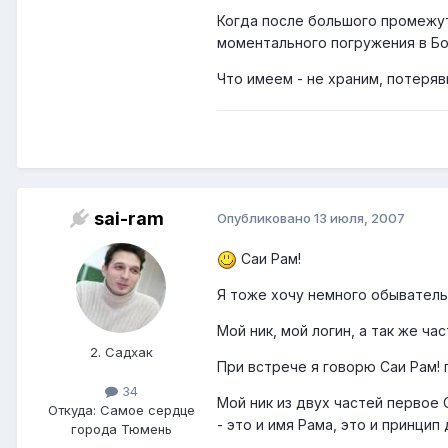
Когда после большого промежутк
моментального погружения в Бо
Что имеем - не храним, потерявш
sai-ram
Опубликовано
13 июля, 2007
Саи Рам!
Я тоже хочу немного обывательс
Мой ник, мой логин, а так же ча
2. Садхак
При встрече я говорю Саи Рам! 
34
Мой ник из двух частей первое 
Откуда: Самое сердце
- это и имя Рама, это и принцип 
города Тюмень