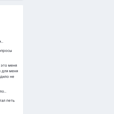
..
вопросы
 это меня
и для меня
одило не
о...
тал петь