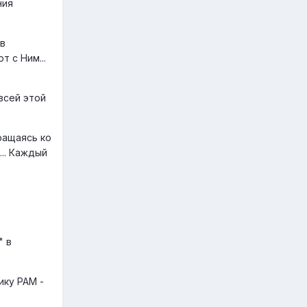
ния
 в
т с Ним...
всей этой
ращаясь ко
... Каждый
" в
ику РАМ -