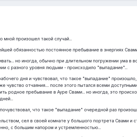
 мной произошел такой случай...
ейшей обязанностью постоянное пребывание в энергиях Свами.
вать... но иногда, обычно при длительном погружении ума в 
ии с разного уровня людьми - происходило "выпадание"...
абочего дня и чувствовал, что такое "выпадание" произошло,
аже чувство отчаяния.... после этого пытался всеми доступным
ть родное пребывание в Ауре Свами... но иногда, это происх
ней...
почувствовал, что такое "выпадание" очередной раз произошл
льством, сел в своей комнате у большого портрета Свами и с
енно, с большим напором и устремленностью...