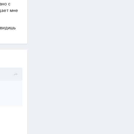
ано с
дает мне
 видишь