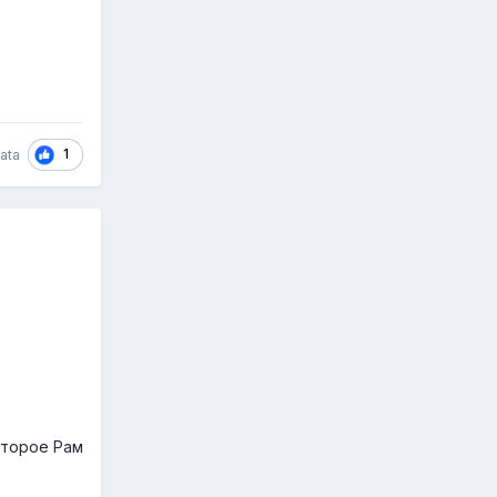
1
ata
второе Рам