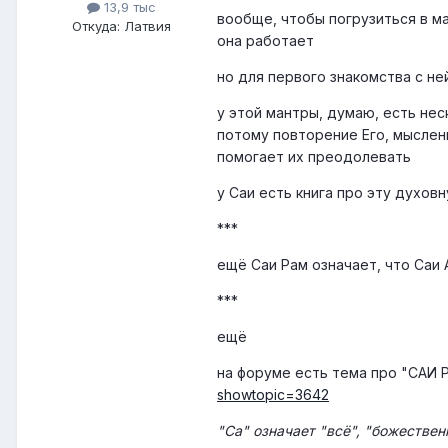
13,9 тыс
вообще, чтобы погрузиться в ма
Откуда: Латвия
она работает
но для первого знакомства с не
у этой мантры, думаю, есть нес
потому повторение Его, мыслен
помогает их преодолевать
у Саи есть книга про эту духов
***
ещё Саи Рам означает, что Саи 
***
ещё
на форуме есть тема про "САИ Р
showtopic=3642
"Са" означает "всё", "божествен