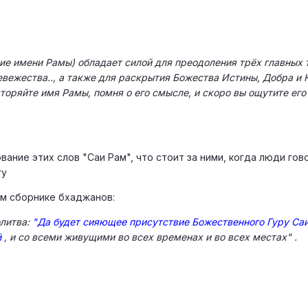
ие имени Рамы) обладает силой для преодоления трёх главных 
..невежества.., а также для раскрытия Божества Истины, Добра и
торяйте имя Рамы, помня о его смысле, и скоро вы ощутите его
вание этих слов "Саи Рам", что стоит за ними, когда люди гов
гу
ом сборнике бхаджанов:
олитва:
"Да будет сияющее присутствие Божественного Гуру Са
й
, и со всеми живущими во всех временах и во всех местах" .