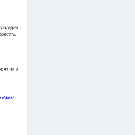
трагедий
 Красоты
орят их в
и Рамы