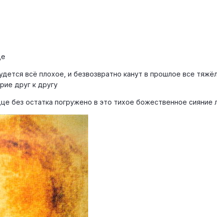
це
будется всё плохое, и безвозвратно канут в прошлое все тяжё
рие друг к другу
дце без остатка погружено в это тихое божественное сияние