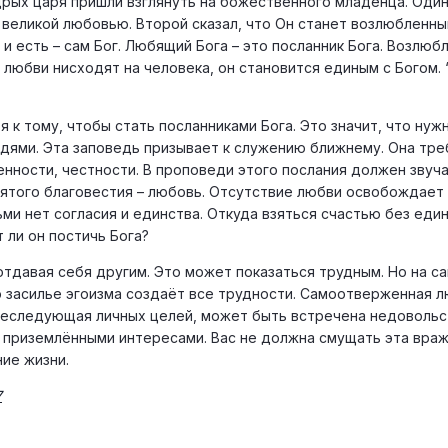
дрых царя пришли взглянуть на божественного младенца. Один
 великой любовью. Второй сказал, что Он станет возлюбленны
 и есть – сам Бог. Любящий Бога – это посланник Бога. Возлюб
и любви нисходят на человека, он становится единым с Богом. 
 к тому, чтобы стать посланниками Бога. Это значит, что нуж
дями. Эта заповедь призывает к служению ближнему. Она тре
нности, честности. В проповеди этого послания должен звуча
святого благовестия – любовь. Отсутствие любви освобождает
ми нет согласия и единства. Откуда взяться счастью без един
 ли он постичь Бога?
тдавая себя другим. Это может показаться трудным. Но на с
о засилье эгоизма создаёт все трудности. Самоотверженная 
преследующая личных целей, может быть встречена недовольс
т приземлёнными интересами. Вас не должна смущать эта вра
ие жизни.
7