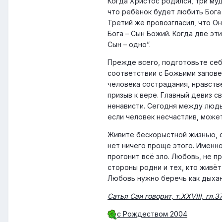
Когда Христос родился, три му
что ребёнок будет любить Бога
Третий же провозгласил, что Он
Бога – Сын Божий. Когда две эт
Сын – одно”.
Прежде всего, подготовьте себя
соответствии с Божьими запове
человека сострадания, нравстве
призыв к вере. Главный девиз 
ненависти. Сегодня между людь
если человек несчастлив, может
Живите бескорыстной жизнью, о
нет ничего проще этого. Именн
прогонит всё зло. Любовь, не 
стороны родни и тех, кто живё
Любовь нужно беречь как дыхан
Сатья Саи говорит, т.XXVIII, гл.3
с Рождеством 2004