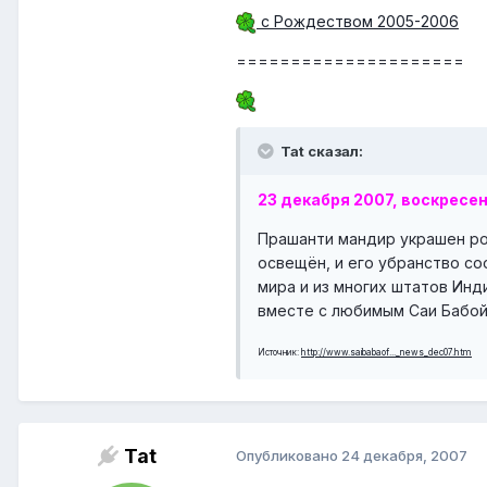
с Рождеством 2005-2006
=====================
Tat сказал:
23 декабря 2007, воскресе
Прашанти мандир украшен ро
освещён, и его убранство с
мира и из многих штатов Инд
вместе с любимым Саи Бабой
Источник:
http://www.saibabaof..._news_dec07.htm
Tat
Опубликовано
24 декабря, 2007