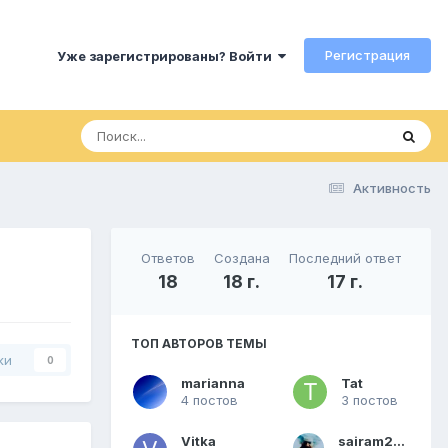
Регистрация
Уже зарегистрированы? Войти
Активность
Ответов
Создана
Последний ответ
18
18 г.
17 г.
ТОП АВТОРОВ ТЕМЫ
ки
0
marianna
Tat
4 постов
3 постов
Vitka
sairam2001