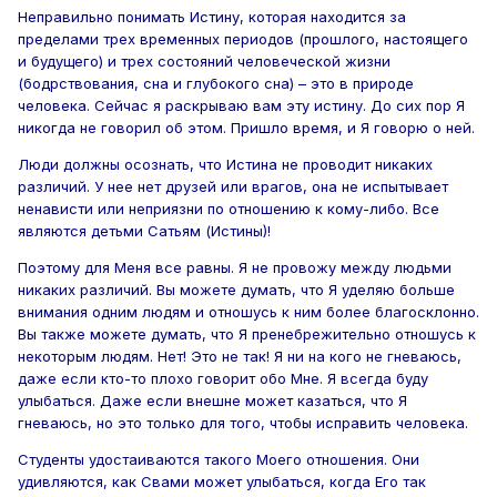
Неправильно понимать Истину, которая находится за
пределами трех временных периодов (прошлого, настоящего
и будущего) и трех состояний человеческой жизни
(бодрствования, сна и глубокого сна) – это в природе
человека. Сейчас я раскрываю вам эту истину. До сих пор Я
никогда не говорил об этом. Пришло время, и Я говорю о ней.
Люди должны осознать, что Истина не проводит никаких
различий. У нее нет друзей или врагов, она не испытывает
ненависти или неприязни по отношению к кому-либо. Все
являются детьми Сатьям (Истины)!
Поэтому для Меня все равны. Я не провожу между людьми
никаких различий. Вы можете думать, что Я уделяю больше
внимания одним людям и отношусь к ним более благосклонно.
Вы также можете думать, что Я пренебрежительно отношусь к
некоторым людям. Нет! Это не так! Я ни на кого не гневаюсь,
даже если кто-то плохо говорит обо Мне. Я всегда буду
улыбаться. Даже если внешне может казаться, что Я
гневаюсь, но это только для того, чтобы исправить человека.
Студенты удостаиваются такого Моего отношения. Они
удивляются, как Свами может улыбаться, когда Его так