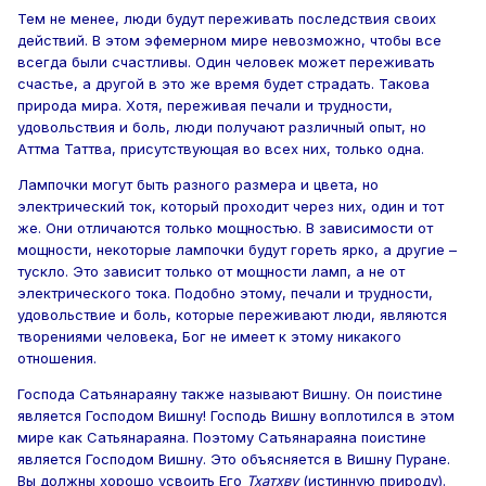
Тем не менее, люди будут переживать последствия своих
действий. В этом эфемерном мире невозможно, чтобы все
всегда были счастливы. Один человек может переживать
счастье, а другой в это же время будет страдать. Такова
природа мира. Хотя, переживая печали и трудности,
удовольствия и боль, люди получают различный опыт, но
Аттма Таттва, присутствующая во всех них, только одна.
Лампочки могут быть разного размера и цвета, но
электрический ток, который проходит через них, один и тот
же. Они отличаются только мощностью. В зависимости от
мощности, некоторые лампочки будут гореть ярко, а другие –
тускло. Это зависит только от мощности ламп, а не от
электрического тока. Подобно этому, печали и трудности,
удовольствие и боль, которые переживают люди, являются
творениями человека, Бог не имеет к этому никакого
отношения.
Господа Сатьянараяну также называют Вишну. Он поистине
является Господом Вишну! Господь Вишну воплотился в этом
мире как Сатьянараяна. Поэтому Сатьянараяна поистине
является Господом Вишну. Это объясняется в Вишну Пуране.
Вы должны хорошо усвоить Его
Тхатхву
(истинную природу).