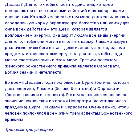
Дасара? Для того чтобы очистить действия, которые
совершаются пятью органами действий и пятью органами
восприятия. Каждый человек в этом мире должен выполнять
определенную карму. Управляющее божество или движущая
сила всех действий – это Деви, которая является
воплощением энергии. Она дарит людям все виды энергии
для того, чтобы они могли выполнять карму. Лакшми дарует
различные виды богатства – деньги, зерно, золото, разные
предметы и транспортные средства для того, чтобы люди
могли счастливо жить в этом мире. Третьим аспектом
женского божественного принципа является Сарасвати,
Богиня знаний и интеллекта.
Во время Дасары люди поклоняются Дурге (богине, которая
дает энергию), Лакшми (богине богатства) и Сарасвати
(богине знания и интеллекта). В этом заключается основное
значение поклонения во время Наваратри (девятидневного
праздника) Дурге, Лакшми и Сарасвати. Очень важно, чтобы
человек поклонялся всем этим трем аспектам Божественного
принципа.
Тридалам тригунакарам