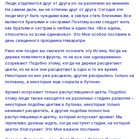
Люди отдаляются друг от друга из-за различиях во мнениях.
На самом деле, вы не отличны друг от друга. Сегодня эти
люди могут быть чуждыми вам, а завтра стать близкими. Все
являются братьями и сестрами! Поэтому всем следует жить
как братьям и сестрам в любви и единстве. «Все едины,
относитесь ко всем одинаково». Это Мое особое послание в
день священного праздника Наваратри.
Рано или поздно вы сможете осознать эту Истину. Когда на
дереве появляются фрукты, то не все они одновременно
созревают. Подобно этому, когда на дереве расцветают
цветы, но не все они расцветают в одно и то же время.
Некоторые из них уже расцвели, другие раскрылись только на
половину, а некоторые еще сокрыты в бутонах.
Аромат испускают только распустившиеся цветы. Подобно
этому люди также находятся на различных стадиях развития –
некоторые подобны цветам в бутонах, некоторые только
начинают расцветать, а другие подобны полностью
распустившемуся цветку, который испускает аромат. Мы
терпеливо должны ждать, когда наступит стадия, на которой
цветок благоухает. Это Мое важное послание.