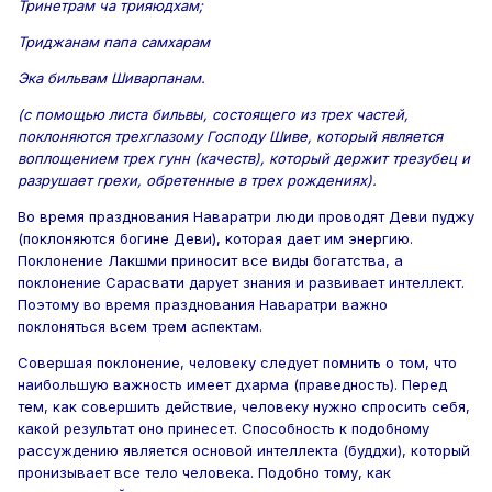
Тринетрам ча трияюдхам;
Триджанам папа самхарам
Эка бильвам Шиварпанам.
(с помощью листа бильвы, состоящего из трех частей,
поклоняются трехглазому Господу Шиве, который является
воплощением трех гунн (качеств), который держит трезубец и
разрушает грехи, обретенные в трех рождениях).
Во время празднования Наваратри люди проводят Деви пуджу
(поклоняются богине Деви), которая дает им энергию.
Поклонение Лакшми приносит все виды богатства, а
поклонение Сарасвати дарует знания и развивает интеллект.
Поэтому во время празднования Наваратри важно
поклоняться всем трем аспектам.
Совершая поклонение, человеку следует помнить о том, что
наибольшую важность имеет дхарма (праведность). Перед
тем, как совершить действие, человеку нужно спросить себя,
какой результат оно принесет. Способность к подобному
рассуждению является основой интеллекта (буддхи), который
пронизывает все тело человека. Подобно тому, как