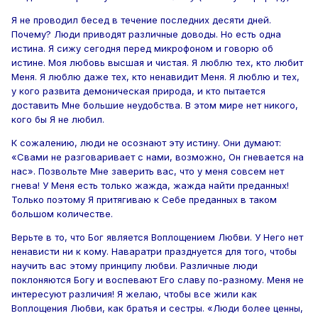
Я не проводил бесед в течение последних десяти дней.
Почему? Люди приводят различные доводы. Но есть одна
истина. Я сижу сегодня перед микрофоном и говорю об
истине. Моя любовь высшая и чистая. Я люблю тех, кто любит
Меня. Я люблю даже тех, кто ненавидит Меня. Я люблю и тех,
у кого развита демоническая природа, и кто пытается
доставить Мне большие неудобства. В этом мире нет никого,
кого бы Я не любил.
К сожалению, люди не осознают эту истину. Они думают:
«Свами не разговаривает с нами, возможно, Он гневается на
нас». Позвольте Мне заверить вас, что у меня совсем нет
гнева! У Меня есть только жажда, жажда найти преданных!
Только поэтому Я притягиваю к Себе преданных в таком
большом количестве.
Верьте в то, что Бог является Воплощением Любви. У Него нет
ненависти ни к кому. Наваратри празднуется для того, чтобы
научить вас этому принципу любви. Различные люди
поклоняются Богу и воспевают Его славу по-разному. Меня не
интересуют различия! Я желаю, чтобы все жили как
Воплощения Любви, как братья и сестры. «Люди более ценны,