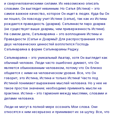
и сверхчеловеческими силами. Их невозможно описать
словами. Он выглядит невинным. Но Сатья (Истина) – это
самое важное качество, которое Он ищет в людях. Куда бы Он
ни пошел, Он повсюду учит Истине (сатье), так как из Истины
рождается праведность (дхарма). Сатьяннасти паро дхарма
(не существует выше дхармы, чем приверженность Истине).
На самом деле, Сатьянараяна – это воплощение Истины и
Праведности (Сатьи и Дхармы)! Для распространения этих
двух человеческих ценностей воплотился Господь
Сатьянараяна в форме Сатьянараяны Раджу.
Сатьянараяна – это уникальный Аватар, хотя Он выглядит как
обычный человек. Люди часто ошибочно думают, что Он
является обыкновенным человеком, потому что Он близко
общается с ними на человеческом уровне. Все, что Он
говорит, это Истина, Истина и только Истина! Часто под
Истиной понимают выражение мыслей человека. Но у нее не
такое простое значение; необходимо применять мысли на
практике. Истина – это гармония между мыслями, словами и
делами человека.
Люди не могут в полной мере осознать Мои слова. Они
относятся к ним несерьезно и принимают их за шутку. Все, что