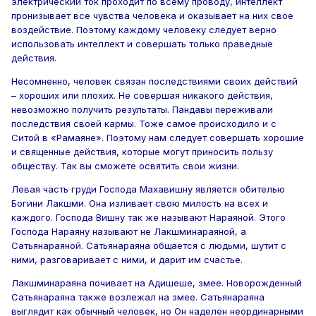
электрический ток проходит по всему проводу, интеллект
пронизывает все чувства человека и оказывает на них свое
воздействие. Поэтому каждому человеку следует верно
использовать интеллект и совершать только праведные
действия.
Несомненно, человек связан последствиями своих действий
– хороших или плохих. Не совершая никакого действия,
невозможно получить результаты. Пандавы переживали
последствия своей кармы. Тоже самое происходило и с
Ситой в «Рамаяне». Поэтому нам следует совершать хорошие
и священные действия, которые могут приносить пользу
обществу. Так вы сможете освятить свои жизни.
Левая часть груди Господа Махавишну является обителью
Богини Лакшми. Она изливает свою милость на всех и
каждого. Господа Вишну так же называют Нараяной. Этого
Господа Нараяну называют не Лакшминараяной, а
Сатьянараяной. Сатьянараяна общается с людьми, шутит с
ними, разговаривает с ними, и дарит им счастье.
Лакшминараяна почивает на Адишеше, змее. Новорожденный
Сатьянараяна также возлежал на змее. Сатьянараяна
выглядит как обычный человек, но Он наделен неординарными