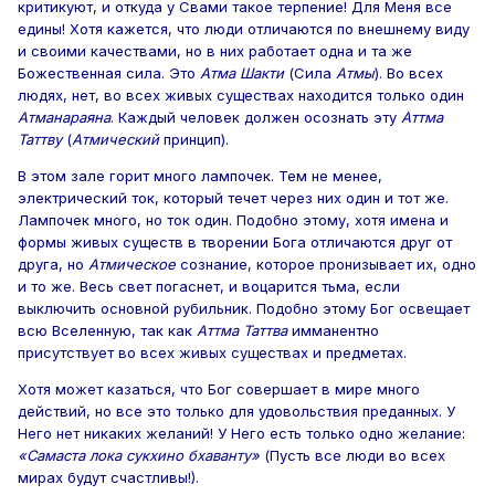
критикуют, и откуда у Свами такое терпение! Для Меня все
едины! Хотя кажется, что люди отличаются по внешнему виду
и своими качествами, но в них работает одна и та же
Божественная сила. Это
Атма Шакти
(Сила
Атмы
). Во всех
людях, нет, во всех живых существах находится только один
Атманараяна
. Каждый человек должен осознать эту
Аттма
Таттву
(
Атмический
принцип).
В этом зале горит много лампочек. Тем не менее,
электрический ток, который течет через них один и тот же.
Лампочек много, но ток один. Подобно этому, хотя имена и
формы живых существ в творении Бога отличаются друг от
друга, но
Атмическое
сознание, которое пронизывает их, одно
и то же. Весь свет погаснет, и воцарится тьма, если
выключить основной рубильник. Подобно этому Бог освещает
всю Вселенную, так как
Аттма Таттва
имманентно
присутствует во всех живых существах и предметах.
Хотя может казаться, что Бог совершает в мире много
действий, но все это только для удовольствия преданных. У
Него нет никаких желаний! У Него есть только одно желание:
«Самаста лока сукхино бхаванту»
(Пусть все люди во всех
мирах будут счастливы!).