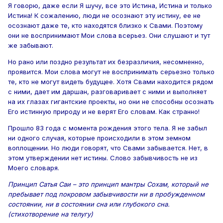
Я говорю, даже если Я шучу, все это Истина, Истина и только
Истина! К сожалению, люди не осознают эту истину, ее не
осознают даже те, кто находятся близко к Свами. Поэтому
они не воспринимают Мои слова всерьез. Они слушают и тут
же забывают.
Но рано или поздно результат их безразличия, несомненно,
проявится. Мои слова могут не воспринимать серьезно только
те, кто не могут видеть будущее. Хотя Свами находится рядом
с ними, дает им даршан, разговаривает с ними и выполняет
на их глазах гигантские проекты, но они не способны осознать
Его истинную природу и не верят Его словам. Как странно!
Прошло 83 года с момента рождения этого тела. Я не забыл
ни одного случая, которые происходили в этом земном
воплощении. Но люди говорят, что Свами забывается. Нет, в
этом утверждении нет истины. Слово забывчивость не из
Моего словаря.
Принцип Сатья Саи – это принцип мантры Сохам, который не
пребывает под покровом забывчивости ни в пробужденном
состоянии, ни в состоянии сна или глубокого сна.
(стихотворение на телугу)