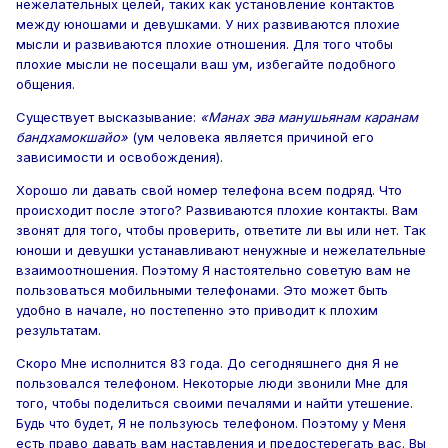
нежелательных целей, таких как установление контактов
между юношами и девушками. У них развиваются плохие
мысли и развиваются плохие отношения. Для того чтобы
плохие мысли не посещали ваш ум, избегайте подобного
общения.
Существует высказывание:
«Манах эва манушьянам каранам
бандхамокшайо»
(ум человека является причиной его
зависимости и освобождения).
Хорошо ли давать свой номер телефона всем подряд. Что
происходит после этого? Развиваются плохие контакты. Вам
звонят для того, чтобы проверить, ответите ли вы или нет. Так
юноши и девушки устанавливают ненужные и нежелательные
взаимоотношения. Поэтому Я настоятельно советую вам не
пользоваться мобильными телефонами. Это может быть
удобно в начале, но постепенно это приводит к плохим
результатам.
Скоро Мне исполнится 83 года. До сегодняшнего дня Я не
пользовался телефоном. Некоторые люди звонили Мне для
того, чтобы поделиться своими печалями и найти утешение.
Будь что будет, Я не пользуюсь телефоном. Поэтому у Меня
есть право давать вам наставления и предостерегать вас. Вы