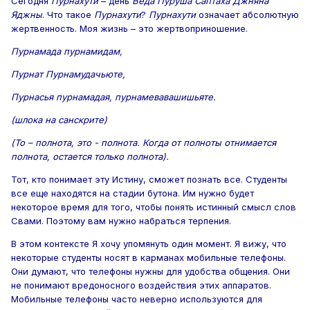
Сегодня
Пурнахути
– день
Веда Пуруша Саптаха Джняна
Яджны
. Что такое
Пурнахути
?
Пурнахути
означает абсолютную
жертвенность. Моя жизнь – это жертвоприношение.
Пурнамада пурнамидам,
Пурнат Пурнамудачьюте,
Пурнасья пурнамадая, пурнамевавашишьяте.
(шлока на санскрите)
(То – полнота, это - полнота. Когда от полноты отнимается
полнота, остается только полнота).
Тот, кто понимает эту Истину, сможет познать все. Студенты
все еще находятся на стадии бутона. Им нужно будет
некоторое время для того, чтобы понять истинный смысл слов
Свами. Поэтому вам нужно набраться терпения.
В этом контексте Я хочу упомянуть один момент. Я вижу, что
некоторые студенты носят в карманах мобильные телефоны.
Они думают, что телефоны нужны для удобства общения. Они
не понимают вредоносного воздействия этих аппаратов.
Мобильные телефоны часто неверно используются для