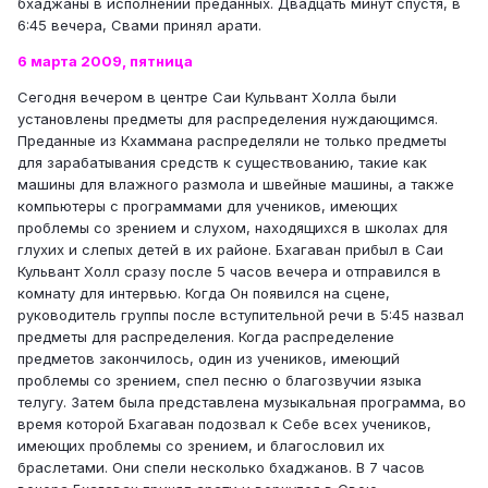
бхаджаны в исполнении преданных. Двадцать минут спустя, в
6:45 вечера, Свами принял арати.
6 марта 2009, пятница
Сегодня вечером в центре Саи Кульвант Холла были
установлены предметы для распределения нуждающимся.
Преданные из Кхаммана распределяли не только предметы
для зарабатывания средств к существованию, такие как
машины для влажного размола и швейные машины, а также
компьютеры с программами для учеников, имеющих
проблемы со зрением и слухом, находящихся в школах для
глухих и слепых детей в их районе. Бхагаван прибыл в Саи
Кульвант Холл сразу после 5 часов вечера и отправился в
комнату для интервью. Когда Он появился на сцене,
руководитель группы после вступительной речи в 5:45 назвал
предметы для распределения. Когда распределение
предметов закончилось, один из учеников, имеющий
проблемы со зрением, спел песню о благозвучии языка
телугу. Затем была представлена музыкальная программа, во
время которой Бхагаван подозвал к Себе всех учеников,
имеющих проблемы со зрением, и благословил их
браслетами. Они спели несколько бхаджанов. В 7 часов