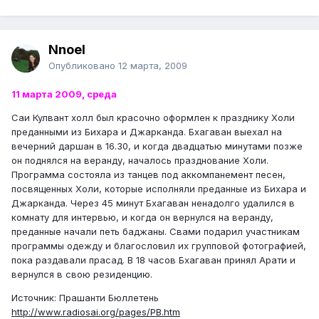
Nnoel
Опубликовано
12 марта, 2009
11 марта 2009, среда
Саи Кулвант холл был красочно оформлен к празднику Холи
преданными из Бихара и Джарканда. Бхагаван выехал на
вечерний даршан в 16.30, и когда двадцатью минутами позже
он поднялся на веранду, началось празднование Холи.
Программа состояла из танцев под аккомпанемент песен,
посвященных Холи, которые исполняли преданные из Бихара и
Джарканда. Через 45 минут Бхагаван ненадолго удалился в
комнату для интервью, и когда он вернулся на веранду,
преданные начали петь баджаны. Свами подарил участникам
программы одежду и благословил их групповой фотографией,
пока раздавали прасад. В 18 часов Бхагаван принял Арати и
вернулся в свою резиденцию.
Источник: Прашанти Бюллетень
http://www.radiosai.org/pages/PB.htm