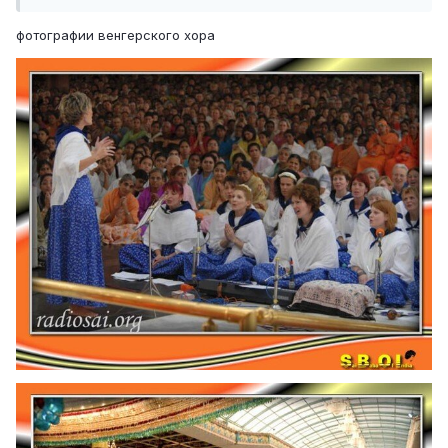
хорового пения. Свами прибыл на даршан в 4:30 вечера,
и в 4:45, как только Он появился на сцене, программа
фотографии венгерского хора
началась. Она длилась более 40 минут, и в конце они
также спели несколько песен на английском языке.
Свами попросил их спеть бхаджаны, и после того, как
они спели несколько бхаджанов, студенты продолжили
петь бхаджаны. Бхагаван поговорил с несколькими из
венгерских преданных, а одного из них благословил
цепочкой. В 6:10 вечера Свами принял арати и вернулся
в Свою резиденцию.
Источник: Прашанти Бюллетень
http://www.radiosai.org/pages/PB.htm