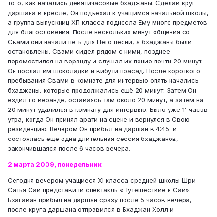
того, как начались девятичасовые бхаджаны. Сделав круг
даршана в кресле, Он подъехал к учащимся начальной школы,
а группа выпускниц ХП класса поднесла Ему много предметов
для благословения. После нескольких минут общения со
Свами они начали петь для Него песни, а бхаджаны были
остановлены. Свами сидел рядом с ними, позднее
переместился на веранду и слушал их пение почти 20 минут.
Он послал им шоколадки и вибути прасад. После короткого
пребывания Свами в комнате для интервью опять начались
бхаджаны, которые продолжались ещё 20 минут. Затем Он
ездил по веранде, оставаясь там около 20 минут, а затем на
20 минут удалился в комнату для интервью. Было уже 11 часов
утра, когда Он принял арати на сцене и вернулся в Свою
резиденцию. Вечером Он прибыл на даршан в 4:45, и
состоялась ещё одна длительная сессия бхаджанов,
закончившаяся после 6 часов вечера.
2 марта 2009, понедельник
Сегодня вечером учащиеся XI класса средней школы Шри
Сатья Саи представили спектакль «Путешествие к Саи».
Бхагаван прибыл на даршан сразу после 5 часов вечера,
после круга даршана отправился в Бхаджан Холл и