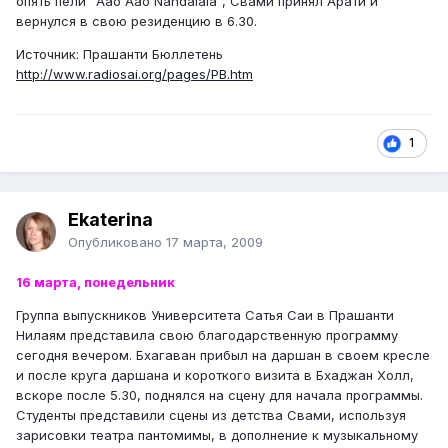
опять пели "Aao Aao Nandalala", Свами принял Арати и
вернулся в свою резиденцию в 6.30.
Источник: Прашанти Бюллетень
http://www.radiosai.org/pages/PB.htm
1
Ekaterina
Опубликовано
17 марта, 2009
16 марта, понедельник
Группа выпускников Университета Сатья Саи в Прашанти
Нилаям представила свою благодарственную программу
сегодня вечером. Бхагаван прибыл на даршан в своем кресле
и после круга даршана и короткого визита в Бхаджан Холл,
вскоре после 5.30, поднялся на сцену для начала программы.
Студенты представили сцены из детства Свами, используя
зарисовки театра пантомимы, в дополнение к музыкальному