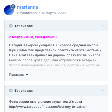
marianna
Опубликовано
12 марта, 2009
Tat сказал:
2 марта 2009, понедельник
Сегодня вечером учащиеся XI класса средней школы
Шри Сатья Саи представили спектакль «Путешествие к
Саи». Бхагаван прибыл на даршан сразу после 5 часов
вечера, после круга даршана отправился в Бхаджан
Холл и побеседовал с учащимися, одетыми в костюмы.
50-минутный спектакль начался в 5:30 вечера, ...
Показать
Tat сказал:
Фотографии выступления студентов 2 марта
http://www.saibabaofindia.com/journey_to_sai.htm