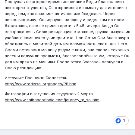
Послушав некоторое время воспевание Вед и благословив
некоторых студентов, Он отправился в комнату для интервью
перед тем, как начались пятичасовые бхаджаны. Через
несколько минут Он вернулся на сцену и сидел там во время
бхаджанов, пока не принял арати в 5:45 вечера. Когда Он
возвращался в Свою резиденцию в машине, группа выпускниц
учебного комплекса университета Шри Сатья Саи Анантапура
обратились с молитвой дать им возможность спеть для Него.
Свами остановил машину рядом с ними, они спели несколько
песен и получили предметы, благословлённые им, которые Он
дал им прямо из машины. После этого Бхагаван вернулся в
Свою резиденцию.
Источник: Прашанти Бюллетень
http://www.radiosai.org/pages/PB.htm
Фотографии выступления студентов 2 марта
http://www.saibabaofindia.com/journey_to_sai.htm
1