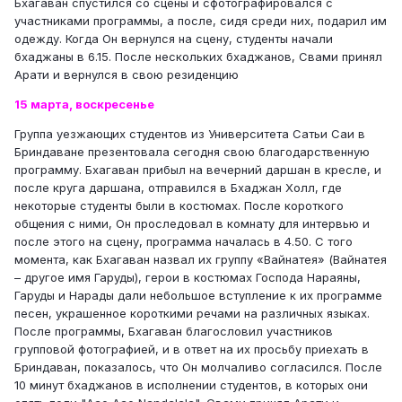
Бхагаван спустился со сцены и сфотографировался с
участниками программы, а после, сидя среди них, подарил им
одежду. Когда Он вернулся на сцену, студенты начали
бхаджаны в 6.15. После нескольких бхаджанов, Свами принял
Арати и вернулся в свою резиденцию
15 марта, воскресенье
Группа уезжающих студентов из Университета Сатьи Саи в
Бриндаване презентовала сегодня свою благодарственную
программу. Бхагаван прибыл на вечерний даршан в кресле, и
после круга даршана, отправился в Бхаджан Холл, где
некоторые студенты были в костюмах. После короткого
общения с ними, Он проследовал в комнату для интервью и
после этого на сцену, программа началась в 4.50. С того
момента, как Бхагаван назвал их группу «Вайнатея» (Вайнатея
– другое имя Гаруды), герои в костюмах Господа Нараяны,
Гаруды и Нарады дали небольшое вступление к их программе
песен, украшенное короткими речами на различных языках.
После программы, Бхагаван благословил участников
групповой фотографией, и в ответ на их просьбу приехать в
Бриндаван, показалось, что Он молчаливо согласился. После
10 минут бхаджанов в исполнении студентов, в которых они