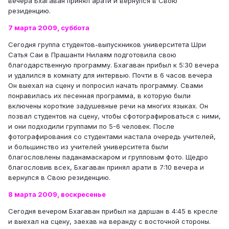
вечера Бхагаван принял арати и вернулся в Свою
резиденцию.
7 марта 2009, суббота
Сегодня группа студентов-выпускников университета Шри
Сатья Саи в Прашанти Нилаям подготовила свою
благодарственную программу. Бхагаван прибыл к 5:30 вечера
и удалился в комнату для интервью. Почти в 6 часов вечера
Он выехал на сцену и попросил начать программу. Свами
понравилась их песенная программа, в которую были
включены короткие задушевные речи на многих языках. Он
позвал студентов на сцену, чтобы сфотографироваться с ними,
и они подходили группами по 5-6 человек. После
фотографирования со студентами настала очередь учителей,
и большинство из учителей университета были
благословлены паданамаскаром и групповым фото. Щедро
благословив всех, Бхагаван принял арати в 7:10 вечера и
вернулся в Свою резиденцию.
8 марта 2009, воскресенье
Сегодня вечером Бхагаван прибыл на даршан в 4:45 в кресле
и выехал на сцену, заехав на веранду с восточной стороны.