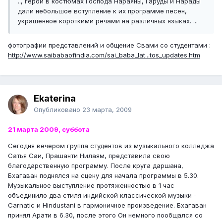
.., герои в костюмах Господа Нараяны, Гаруды и Нарады
дали небольшое вступление к их программе песен,
украшенное короткими речами на различных языках. ...
фотографии представлений и общение Свами со студентами :
http://www.saibabaofindia.com/sai_baba_lat...tos_updates.htm
Ekaterina
Опубликовано
23 марта, 2009
21 марта 2009, суббота
Сегодня вечером группа студентов из музыкального колледжа
Сатья Саи, Прашанти Нилаям, представила свою
благодарственную программу. После круга даршана,
Бхагаван поднялся на сцену для начала программы в 5.30.
Музыкальное выступление протяженностью в 1 час
объединило два стиля индийской классической музыки -
Carnatic и Hindustani в гармоничное произведение. Бхагаван
принял Арати в 6.30, после этого Он немного пообщался со