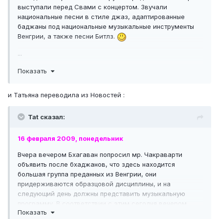
выступали перед Свами с концертом. Звучали
национальные песни в стиле джаз, адаптированные
баджаны под национальные музыкальные инструменты
Венгрии, а также песни Битлз.
...
Свами концерт явно понравился. И мне тоже
Приятно
Показать
услышать вдали от родины знакомые напевы. Всем
привет из Путтапарти.
и Татьяна переводила из Новостей :
Tat сказал:
16 февраля 2009, понедельник
Вчера вечером Бхагаван попросил мр. Чакраварти
объявить после бхаджанов, что здесь находится
большая группа преданных из Венгрии, они
придерживаются образцовой дисциплины, и на
следующий день должны представить музыкальную
программу. В соответствии с этим сегодня вечером
Показать
венгерские преданные выступили с программой