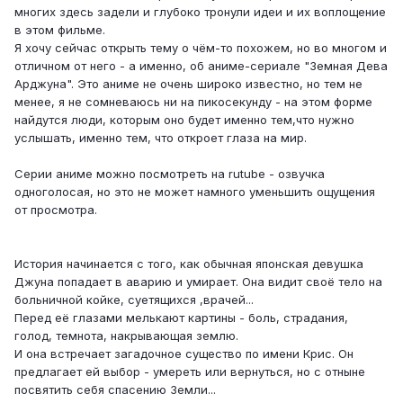
многих здесь задели и глубоко тронули идеи и их воплощение
в этом фильме.
Я хочу сейчас открыть тему о чём-то похожем, но во многом и
отличном от него - а именно, об аниме-сериале "Земная Дева
Арджуна". Это аниме не очень широко известно, но тем не
менее, я не сомневаюсь ни на пикосекунду - на этом форме
найдутся люди, которым оно будет именно тем,что нужно
услышать, именно тем, что откроет глаза на мир.
Серии аниме можно посмотреть на rutube - озвучка
одноголосая, но это не может намного уменьшить ощущения
от просмотра.
История начинается с того, как обычная японская девушка
Джуна попадает в аварию и умирает. Она видит своё тело на
больничной койке, суетящихся ,врачей...
Перед её глазами мелькают картины - боль, страдания,
голод, темнота, накрывающая землю.
И она встречает загадочное существо по имени Крис. Он
предлагает ей выбор - умереть или вернуться, но с отныне
посвятить себя спасению Земли...