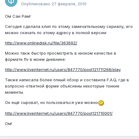
Опубликовано
27 февраля, 2010
Ом Саи Рам!
Сегодня сделала клип по этому замечательному сериалу, его
можно скачать по этому адресу в полной версии:
http://www.onlinedisk.ru/file/363692/
Можно такж быстро просмотреть в низком качестве в
формате flv в моем дневнике:
http://www.liveinternet.ru/users/847770/post121711268/play
Также написала более плный обзор и составила F.A.Q, где в
вопросно-ответной форме объяснены некоторые тонкие
моменты.
Он ещё сыроват, но пользоваться уже можно
http://www.liveinternet.ru/users/847770/post121710001/
Ом!