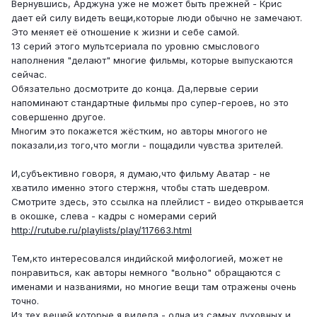
Вернувшись, Арджуна уже не может быть прежней - Крис
дает ей силу видеть вещи,которые люди обычно не замечают.
Это меняет её отношение к жизни и себе самой.
13 серий этого мультсериала по уровню смыслового
наполнения "делают" многие фильмы, которые выпускаются
сейчас.
Обязательно досмотрите до конца. Да,первые серии
напоминают стандартные фильмы про супер-героев, но это
совершенно другое.
Многим это покажется жёстким, но авторы многого не
показали,из того,что могли - пощадили чувства зрителей.
И,субъективно говоря, я думаю,что фильму Аватар - не
хватило именно этого стержня, чтобы стать шедевром.
Смотрите здесь, это ссылка на плейлист - видео открывается
в окошке, слева - кадры с номерами серий
http://rutube.ru/playlists/play/117663.html
Тем,кто интересовался индийской мифологией, может не
понравиться, как авторы немного "вольно" обращаются с
именами и названиями, но многие вещи там отражены очень
точно.
Из тех вещей,которые я видела - одна из самых духовных и