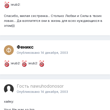
:wub2:
Спасибо, милая сестренка... Столько Любви и Силы в твоих
ловах... Да воплатятся они в жизнь для всех нуждающихся в
этом)))
Феникс
Опубликовано
14 декабря, 2003
:wub2:
:wub2:
Гость nawuhodonosor
Опубликовано
14 декабря, 2003
хайку:
Your file was so big.