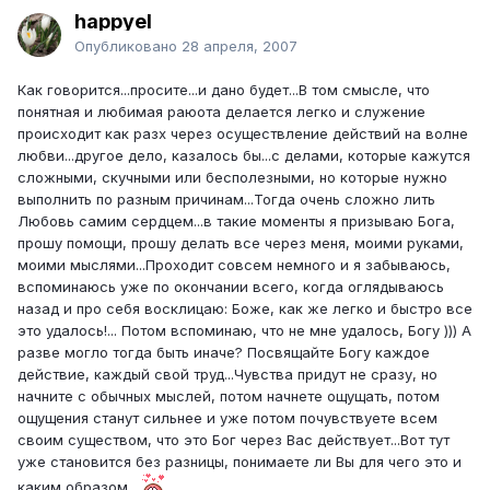
happyel
Опубликовано
28 апреля, 2007
Как говорится...просите...и дано будет...В том смысле, что
понятная и любимая раюота делается легко и служение
происходит как разх через осуществление действий на волне
любви...другое дело, казалось бы...с делами, которые кажутся
сложными, скучными или бесполезными, но которые нужно
выполнить по разным причинам...Тогда очень сложно лить
Любовь самим сердцем...в такие моменты я призываю Бога,
прошу помощи, прошу делать все через меня, моими руками,
моими мыслями...Проходит совсем немного и я забываюсь,
вспоминаюсь уже по окончании всего, когда оглядываюсь
назад и про себя восклицаю: Боже, как же легко и быстро все
это удалось!... Потом вспоминаю, что не мне удалось, Богу ))) А
разве могло тогда быть иначе? Посвящайте Богу каждое
действие, каждый свой труд...Чувства придут не сразу, но
начните с обычных мыслей, потом начнете ощущать, потом
ощущения станут сильнее и уже потом почувствуете всем
своим существом, что это Бог через Вас действует...Вот тут
уже становится без разницы, понимаете ли Вы для чего это и
каким образом...