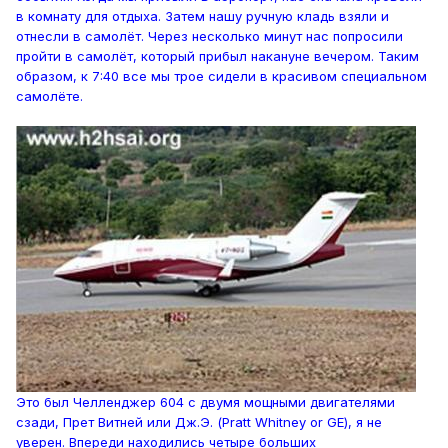
в комнату для отдыха. Затем нашу ручную кладь взяли и
отнесли в самолёт. Через несколько минут нас попросили
пройти в самолёт, который прибыл накануне вечером. Таким
образом, к 7:40 все мы трое сидели в красивом специальном
самолёте.
Это был Челленджер 604 с двумя мощными двигателями
сзади, Прет Витней или Дж.Э. (Pratt Whitney or GE), я не
уверен. Впереди находились четыре больших