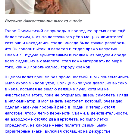
Высокое благословение высоко в небе
Голос Свами тихий от природы в последнее время стал ещё
более тихим, и из-за постоянного рёва мощных двигателей,
хотя они и находились сзади, иногда было трудно разобрать,
что Он говорит. Итак, я пересел и сидел прямо напротив
Свами. Я, будучи единственным выходцем из Мадураи среди
всех сидевших в самолёте, стал комментировать по мере
того, как мы приближались городу храмов.
В целом полёт прошёл без происшествий, и мы приземлились.
Было около 9 часов утра, Солнце было уже довольно высоко
в небе, посылая на землю палящие лучи, хотя мы не
чувствовали этого, пока не открылась дверь самолёта. Глядя
в иллюминатор, я мог видеть вертолёт, который, очевидно,
сделал накануне пробный рейс в Кодаи, и теперь стоял
наготове, чтобы легко перенести Свами. В действительности,
на аэродроме стояло два вертолёта, но было легко
определить, на каком именно полетит Свами. Были
характерные знаки, включая стоявших на дежурстве