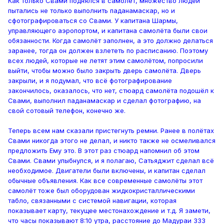
Как только Свами поднялся в самолёт, множество людей
пытались не только выполнить паданамаскар, но и
сфотографироваться со Свами. У капитана Шармы,
управляющего аэропортом, и капитана самолёта были свои
обязанности. Когда самолёт заполнен, а это должно делаться
заранее, тогда он должен взлететь по расписанию. Поэтому
всех людей, которые не летят этим самолётом, попросили
выйти, чтобы можно было закрыть дверь самолёта. Дверь
закрыли, и я подумал, что всё фотографирование
закончилось, оказалось, что нет, стюард самолёта подошёл к
Свами, выполнил паданамаскар и сделал фотографию, на
свой сотовый телефон, конечно же.
Теперь всем нам сказали пристегнуть ремни. Ранее в полётах
Свами никогда этого не делал, и никто также не осмеливался
предложить Ему это. В этот раз стюард напомнил об этом
Свами. Свами улыбнулся, и я полагаю, Сатьяджит сделал всё
необходимое. Двигатели были включены, и капитан сделал
обычные объявления. Как все современные самолёты этот
самолёт тоже был оборудован жидкокристаллическими
табло, связанными с системой навигации, которая
показывает карту, текущее местонахождение и т.д. Я замети,
что часы показывают 8:10 утра, расстояние до Мадураи 333