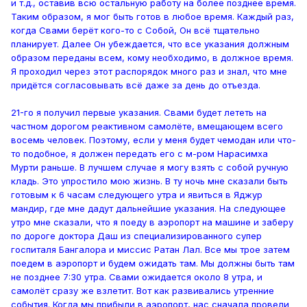
и т.д., оставив всю остальную работу на более позднее время.
Таким образом, я мог быть готов в любое время. Каждый раз,
когда Свами берёт кого-то с Собой, Он всё тщательно
планирует. Далее Он убеждается, что все указания должным
образом переданы всем, кому необходимо, в должное время.
Я проходил через этот распорядок много раз и знал, что мне
придётся согласовывать всё даже за день до отъезда.
21-го я получил первые указания. Свами будет лететь на
частном дорогом реактивном самолёте, вмещающем всего
восемь человек. Поэтому, если у меня будет чемодан или что-
то подобное, я должен передать его с м-ром Нарасимха
Мурти раньше. В лучшем случае я могу взять с собой ручную
кладь. Это упростило мою жизнь. В ту ночь мне сказали быть
готовым к 6 часам следующего утра и явиться в Яджур
мандир, где мне дадут дальнейшие указания. На следующее
утро мне сказали, что я поеду в аэропорт на машине и заберу
по дороге доктора Даш из специализированного супер
госпиталя Бангалора и миссис Ратан Лал. Все мы трое затем
поедем в аэропорт и будем ожидать там. Мы должны быть там
не позднее 7:30 утра. Свами ожидается около 8 утра, и
самолёт сразу же взлетит. Вот как развивались утренние
события. Когда мы прибыли в аэропорт, нас сначала провели