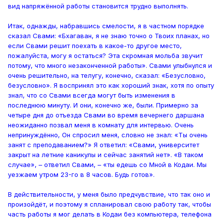
вид напряжённой работы становится трудно выполнять.
Итак, однажды, набравшись смелости, я в частном порядке
сказал Свами: «Бхагаван, я не знаю точно о Твоих планах, но
если Свами решит поехать в какое-то другое место,
пожалуйста, могу я остаться? Эта скромная мольба звучит
потому, что много незаконченной работы». Свами улыбнулся и
очень решительно, на телугу, конечно, сказал: «Безусловно,
безусловно». Я воспринял это как хороший знак, хотя по опыту
знал, что со Свами всегда могут быть изменения в
последнюю минуту. И они, конечно же, были. Примерно за
четыре дня до отъезда Свами во время вечернего даршана
неожиданно позвал меня в комнату для интервью. Очень
непринуждённо, Он спросил меня, словно не знал: «Ты очень
занят с преподаванием?» Я ответил: «Свами, университет
закрыт на летние каникулы и сейчас занятий нет». «В таком
случае», – ответил Свами, – «ты едешь со Мной в Кодаи. Мы
уезжаем утром 23-го в 8 часов. Будь готов».
В действительности, у меня было предчувствие, что так оно и
произойдёт, и поэтому я спланировал свою работу так, чтобы
часть работы я мог делать в Кодаи без компьютера, телефона