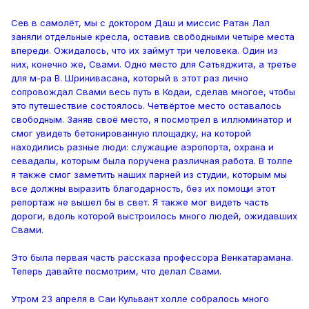
Сев в самолёт, мы с доктором Даш и миссис Ратан Лал
заняли отдельные кресла, оставив свободными четыре места
впереди. Ожидалось, что их займут три человека. Один из
них, конечно же, Свами. Одно место для Сатьяджита, а третье
для м-ра В. Шринивасана, который в этот раз лично
сопровождал Свами весь путь в Кодаи, сделав многое, чтобы
это путешествие состоялось. Четвёртое место оставалось
свободным. Заняв своё место, я посмотрел в иллюминатор и
смог увидеть бетонированную площадку, на которой
находились разные люди: служащие аэропорта, охрана и
севадалы, которым была поручена различная работа. В толпе
я также смог заметить наших парней из студии, которым мы
все должны выразить благодарность, без их помощи этот
репортаж не вышел бы в свет. Я также мог видеть часть
дороги, вдоль которой выстроилось много людей, ожидавших
Свами.
Это была первая часть рассказа профессора Венкатарамана.
Теперь давайте посмотрим, что делал Свами.
Утром 23 апреля в Саи Кульвант холле собралось много