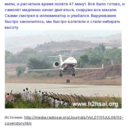
мили, и расчётное время полёта 47 минут. Всё было готово, и
самолёт медленно начал двигаться, снаружи все махали.
Свами смотрел в иллюминатор и улыбался. Выруливание
быстро закончилось, мы быстро взлетели и стали набирать
высоту.
Источник:
http://media.radiosai.org/Journals/Vol_07/01JUL09/02-
coverstory.htm