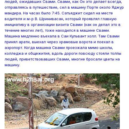
людей, ожидавших Свами. Свами, как Он это делает всегда,
отправляясь в путешествие, сел в машину Порте около Яджур
мандира. На часах было 7:45. Сатьяджит сидел на месте
водителя и м-р В. Шринивасан, который проявлял главную
инициативу в организации визита Свами (как он делал это в
течение многих лет), тоже находился в машине Свами.
Машина медленно въехала в Саи Кульвант холл. Там Свами
принял арати, выехал через храмовые ворота и поехал в
аэропорт. Когда машина Свами проезжала мимо школы,
колледжа и общежития, вдоль дороги повсюду стояли толпы
людей, приветствовавших Свами, многие бросали цветы на
машину.