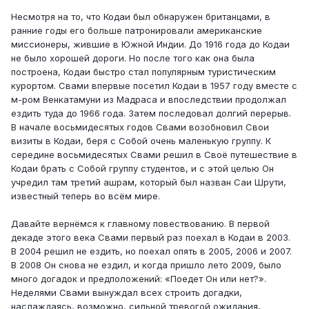
Несмотря на то, что Кодаи был обнаружен британцами, в
ранние годы его больше патронировали американские
миссионеры, жившие в Южной Индии. До 1916 года до Кодаи
не было хорошей дороги. Но после того как она была
построена, Кодаи быстро стал популярным туристическим
курортом. Свами впервые посетил Кодаи в 1957 году вместе с
м-ром Венкатамуни из Мадраса и впоследствии продолжал
ездить туда до 1966 года. Затем последовал долгий перерыв.
В начале восьмидесятых годов Свами возобновил Свои
визиты в Кодаи, беря с Собой очень маленькую группу. К
середине восьмидесятых Свами решил в Своё путешествие в
Кодаи брать с Собой группу студентов, и с этой целью Он
учредил там третий ашрам, который был назван Саи Шрути,
известный теперь во всём мире.
Давайте вернёмся к главному повествованию. В первой
декаде этого века Свами первый раз поехал в Кодаи в 2003.
В 2004 решил не ездить, но поехал опять в 2005, 2006 и 2007.
В 2008 Он снова не ездил, и когда пришло лето 2009, было
много догадок и предположений: «Поедет Он или нет?».
Неделями Свами вынуждал всех строить догадки,
наслаждаясь, возможно, сильной тревогой ожидания,