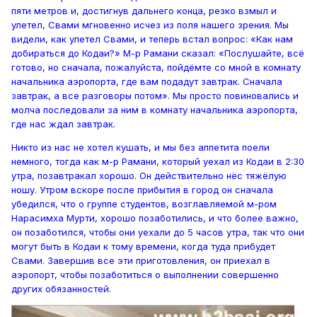
пяти метров и, достигнув дальнего конца, резко взмыл и
улетел, Свами мгновенно исчез из поля нашего зрения. Мы
видели, как улетел Свами, и теперь встал вопрос: «Как нам
добираться до Кодаи?» М-р Рамани сказал: «Послушайте, всё
готово, но сначала, пожалуйста, пойдёмте со мной в комнату
начальника аэропорта, где вам подадут завтрак. Сначала
завтрак, а все разговоры потом». Мы просто повиновались и
молча последовали за ним в комнату начальника аэропорта,
где нас ждал завтрак.
Никто из нас не хотел кушать, и мы без аппетита поели
немного, тогда как м-р Рамани, который уехал из Кодаи в 2:30
утра, позавтракал хорошо. Он действительно нёс тяжёлую
ношу. Утром вскоре после прибытия в город он сначала
убедился, что о группе студентов, возглавляемой м-ром
Нарасимха Мурти, хорошо позаботились, и что более важно,
он позаботился, чтобы они уехали до 5 часов утра, так что они
могут быть в Кодаи к тому времени, когда туда прибудет
Свами. Завершив все эти приготовления, он приехал в
аэропорт, чтобы позаботиться о выполнении совершенно
других обязанностей.