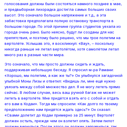
голосования должны были состояться намного позднее в мае,
и предвыборная лихорадка достигла самых больших своих
высот. Это означало большое напряжение и т.д., а эта
забастовка предполагала полную остановку транспорта в
большом городе. По этой причине группа студентов уехала из
города очень рано. Было неясно, будут ли созданы для нас
препятствия, и поэтому было решено, что мы трое полетим на
вертолёте. Услышав это, я воскликнул: «Вау», – поскольку
никогда раньше не летал вертолётом, хотя самолётом летал
много раз в разные части мира.
Это означало, что мы просто должны сидеть и ждать,
поддерживая небольшую беседу. Я спросил м-ра Рамани:
«Хорошо, мы полетим, а как же ты?» Он улыбнулся загадочной
улыбкой Моны Лизы и ответил: «Видишь ли, мне ещё нужно
увязать между собой множество дел. Я не могу лететь прямо
сейчас. В любом случае, весь ваш ручной багаж не может
лететь в вертолёте. Мне придётся взять его с собой и отдать
его вам в Кодаи». Тогда мы спросили: «Как долго по твоему
предположению нам придётся ждать здесь?» Он сказал:
«Свами долетит до Кодаи примерно за 25 минут. Вертолёт
должен остыть, прежде чем он взлетит опять. Затем пилот
должен вернуться. После этого он должен заправиться, так