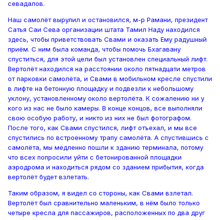
севадалов.
Наш самолёт вырулил и остановился, м-р Рамани, президент
Сатья Саи Сева организации штата Тамил Наду находился
здесь, чтобы приветствовать Свами и оказать Ему радушный
приём. С ним была команда, чтобы помочь Бхагавану
спуститься, для этой цели был установлен специальный лифт.
Вертолёт находился на расстоянии около пятнадцати метров
от парковки самолёта, и Свами в мобильном кресле спустили
в лифте на бетонную площадку и подвезли к небольшому
уклону, установленному около вертолёта. К сожалению ни у
кого из нас не было камеры. В конце концов, все выполняли
свою особую работу, и никто из них не был фотографом.
После того, как Свами спустился, лифт отъехал, и мы все
спустились по встроенному трапу самолёта. А спустившись с
самолёта, мы медленно пошли к зданию терминала, потому
что всех попросили уйти с бетонированной площадки
аэродрома и находиться рядом со зданием прибытия, когда
вертолёт будет взлетать.
Таким образом, я видел со стороны, как Свами взлетал.
Вертолёт был сравнительно маленьким, в нём было только
четыре кресла для пассажиров, расположенных по два друг