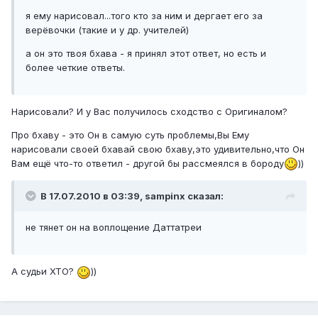
я ему нарисовал...того кто за ним и дергает его за
верёвочки (такие и у др. учителей)
а он это твоя бхава - я принял этот ответ, но есть и
более четкие ответы.
Нарисовали? И у Вас получилось сходство с Оригиналом?
Про бхаву - это Он в самую суть проблемы,Вы Ему
нарисовали своей бхавай свою бхаву,это удивительно,что Он
Вам ещё что-то ответил - другой бы рассмеялся в бороду
))
В 17.07.2010 в 03:39, sampinx сказал:
не тянет он на воплощение Даттатреи
А судьи ХТО?
))