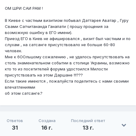
ОМ ШРИ САИ РАМ !
В Киеве с частным визитиом побывал Даттарея Аватар , Гуру
Свами Сатчитананда Ганапати ( прошу прощения за
возможную ошибку в ЕГО имени).
Приезд ЕГО в Киев не афишировался , визит был частным и по
слухам , на сатсанге присутствовало не больше 60-80
человек.
Мне к бООльшому сожалению , не удалось присутствовать на
столь знаменательном событии в столице Украины, возможно
кто то из посетителей форума удостоился Милости
присутствовать на этом Даршане !!!???
Если такие имеются , пожалуйста поделитесь с нами своими
впечатлениями
об этом сатсанге.?
Ответов
Создана
Последний ответ
31
16 г.
13 г.