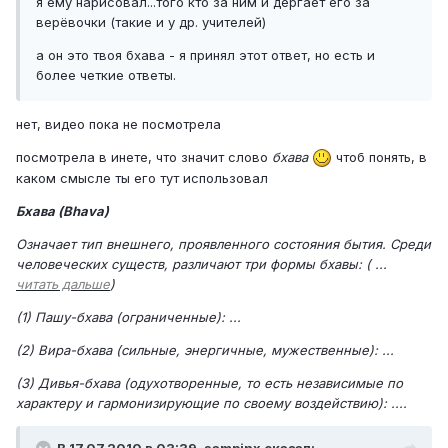
я ему нарисовал...того кто за ним и дергает его за
верёвочки (такие и у др. учителей)
а он это твоя бхава - я принял этот ответ, но есть и
более четкие ответы.
нет, видео пока не посмотрела
посмотрела в инете, что значит слово
бхава
чтоб понять, в
каком смысле ты его тут использовал
Бхава (Bhava)
Означает тип внешнего, проявленного состояния бытия. Среди
человеческих существ, различают три формы бхавы: ( ...
читать дальше
)
(1) Пашу-бхава (ограниченные): ...
(2) Вира-бхава (сильные, энергичные, мужественные): ...
(3) Дивья-бхава (одухотворенные, то есть независимые по
характеру и гармонизирующие по своему воздействию): ....