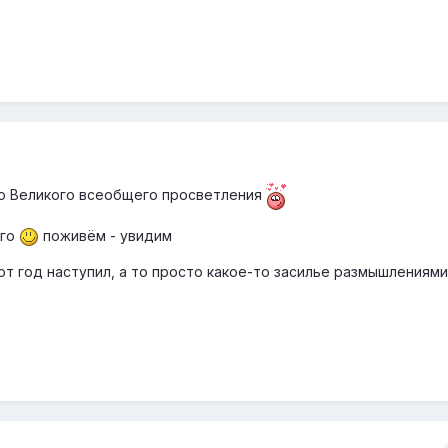
кто Великого всеобщего просветления
лго
поживём - увидим
от год наступил, а то просто какое-то засилье размышлениями