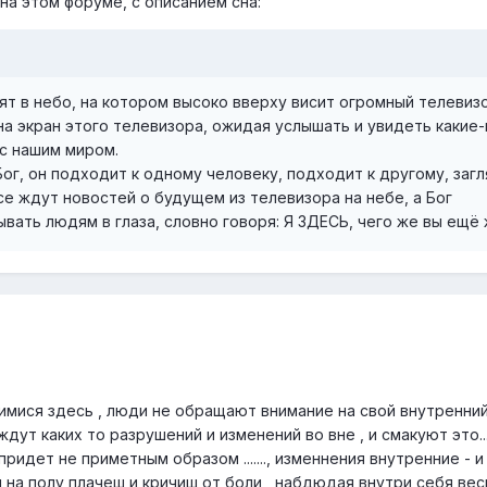
а этом форуме, с описанием сна:
ят в небо, на котором высоко вверху висит огромный телевизо
а экран этого телевизора, ожидая услышать и увидеть какие
 с нашим миром.
 Бог, он подходит к одному человеку, подходит к другому, заг
 все ждут новостей о будущем из телевизора на небе, а Бог
вать людям в глаза, словно говоря: Я ЗДЕСЬ, чего же вы ещё
имися здесь , люди не обращают внимание на свой внутренний
т каких то разрушений и изменений во вне , и смакуют это......... 
и придет не приметным образом ......., изменнения внутренние - и
 на полу плачеш и кричиш от боли , набдюдая внутри себя вес