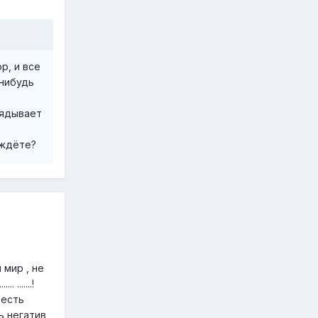
р, и все
-нибудь
лядывает
 ждёте?
 мир , не
.......!
 есть
ь негатив,