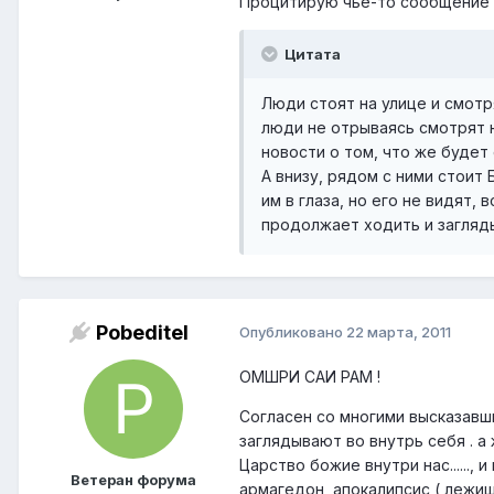
Процитирую чье-то сообщение н
Цитата
Люди стоят на улице и смотр
люди не отрываясь смотрят н
новости о том, что же будет
А внизу, рядом с ними стоит
им в глаза, но его не видят,
продолжает ходить и загляды
Pobeditel
Опубликовано
22 марта, 2011
ОМШРИ САИ РАМ !
Согласен со многими высказавш
заглядывают во внутрь себя . а жду
Царство божие внутри нас......, 
Ветеран форума
армагедон ,апокалипсис ( лежиш