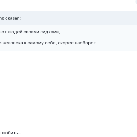
nx сказал:
ают людей своими сидхами,
и человека к самому себе, скорее наоборот.
любить...