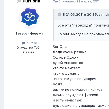
Purusha
Опубликовано
22 марта, 2011
В 21.03.2011 в 20:35, sampi
Все эти "переходы" привлек
Ветеран форума
но они никогда не приближал
7,5 тыс
Бог Один -
Откуда: из Тебя,
люди очень разные
Свами...
Солнце Одно -
лучей множество
кто-то мечтает..
кто-то думает...
на то нам два полушария
мозга
физики не понимают лириков
лирики осуждают физиков
и есть нечастые:
думающие, но умеющие также и 