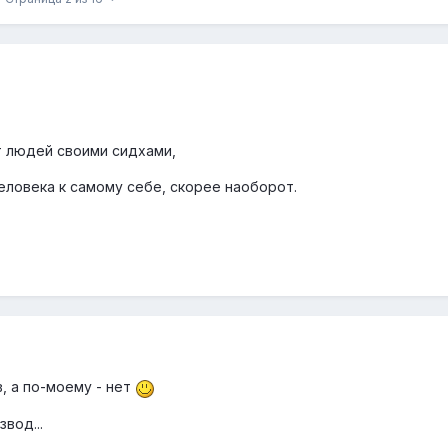
т людей своими сидхами,
еловека к самому себе, скорее наоборот.
, а по-моему - нет
вод...