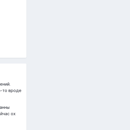
ений.
о-то вроде
манны
йчас ох