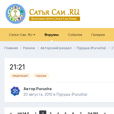
Сатья Саи .RU
Форумы
События
Галерея
Главная
Разное
Авторский раздел
Пуруша (Purusha)
2
21:21
медитация
пуруша
Автор
Purusha
20 августа, 2010
в
Пуруша (Purusha)
НАЗАД
1
2
3
4
5
6
7
ДАЛЕЕ