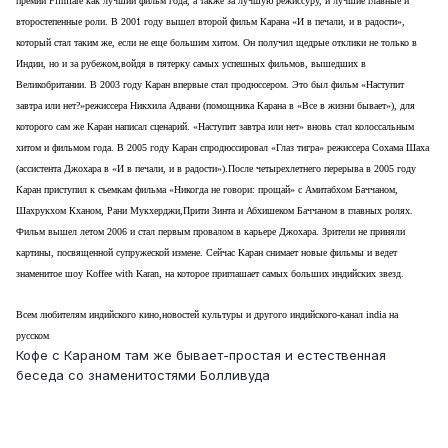
премий Filmfare как лучший фильм года, а также за лучшую режиссуру, и лучшие главные и
второстепенные роли. В 2001 году вышел второй фильм Карана «И в печали, и в радости»,
который стал таким же, если не еще большим хитом. Он получил щедрые отклики не только в
Индии, но и за рубежом,войдя в пятерку самых успешных фильмов, вышедших в
Великобритании. В 2003 году Каран впервые стал продюссером. Это был фильм «Наступит
завтра или нет?»режиссера Никхила Адвани (помощника Карана в «Все в жизни бывает»), для
которого сам же Каран написал сценарий. «Наступит завтра или нет» вновь стал колоссальным
хитом и фильмом года. В 2005 году Каран спродюссировал «Глаз тигра» режиссера Сохама Шаха
(ассистента Джохара в «И в печали, и в радости»).После четырехлетнего перерыва в 2005 году
Каран приступил к съемкам фильма «Никогда не говори: прощай» с Амитабхом Баччаном,
Шахрукхом Кханом, Рани Мукхерджи,Прити Зинта и Абхишеком Баччаном в главных ролях.
Фильм вышел летом 2006 и стал первым провалом в карьере Джохара. Зрители не приняли
картины, посвященной супружеской измене. Сейчас Каран снимает новые фильмы и ведет
знаменитое шоу Koffee with Karan, на которое приглашает самых больших индийских звезд.
Всем любителям индийского кино,новостей культуры и другого индийского-канал india на
русском
Кофе с Караном там же бывает-простая и естественная
беседа со знаменитостями Болливуда