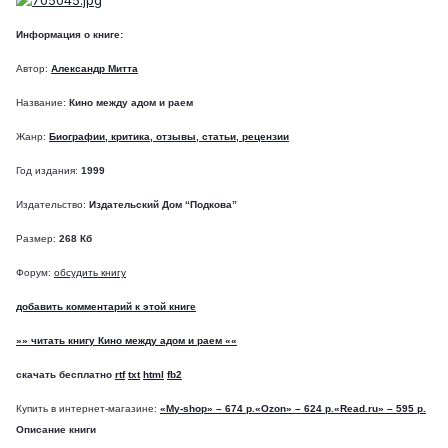
Информация о книге:
Автор:
Александр Митта
Название:
Кино между адом и раем
Жанр:
Биографии, критика, отзывы, статьи, рецензии
Год издания:
1999
Издательство:
Издательский Дом “Подкова”
Размер:
268 Кб
Форум:
обсудить книгу
добавить комментарий к этой книге
»» читать книгу Кино между адом и раем ««
скачать бесплатно
rtf
txt
html
fb2
Купить в интернет-магазине:
«My-shop» – 674 р.
«Ozon» – 624 р.
«Read.ru» – 595 р.
Описание книги