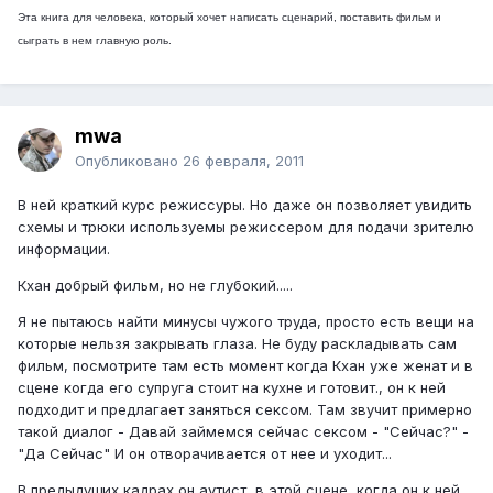
Эта книга для человека, который хочет написать сценарий, поставить фильм и
сыграть в нем главную роль.
mwa
Опубликовано
26 февраля, 2011
В ней краткий курс режиссуры. Но даже он позволяет увидить
схемы и трюки используемы режиссером для подачи зрителю
информации.
Кхан добрый фильм, но не глубокий.....
Я не пытаюсь найти минусы чужого труда, просто есть вещи на
которые нельзя закрывать глаза. Не буду раскладывать сам
фильм, посмотрите там есть момент когда Кхан уже женат и в
сцене когда его супруга стоит на кухне и готовит., он к ней
подходит и предлагает заняться сексом. Там звучит примерно
такой диалог - Давай займемся сейчас сексом - "Сейчас?" -
"Да Сейчас" И он отворачивается от нее и уходит...
В предыдущих кадрах он аутист, в этой сцене, когда он к ней