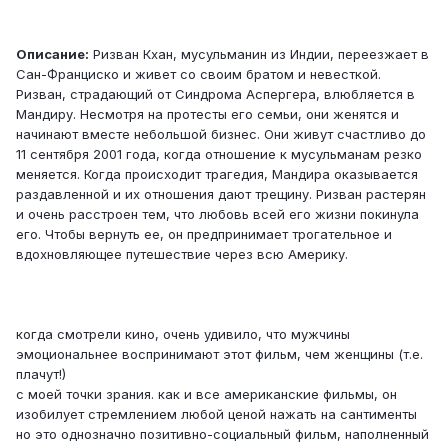
Описание:
Ризван Кхан, мусульманин из Индии, переезжает в
Сан-Франциско и живет со своим братом и невесткой.
Ризван, страдающий от Синдрома Аспергера, влюбляется в
Мандиру. Несмотря на протесты его семьи, они женятся и
начинают вместе небольшой бизнес. Они живут счастливо до
11 сентября 2001 года, когда отношение к мусульманам резко
меняется. Когда происходит трагедия, Мандира оказывается
раздавленной и их отношения дают трещину. Ризван растерян
и очень расстроен тем, что любовь всей его жизни покинула
его. Чтобы вернуть ее, он предпринимает трогательное и
вдохновляющее путешествие через всю Америку.
когда смотрели кино, очень удивило, что мужчины
эмоциональнее воспринимают этот фильм, чем женщины (т.е.
плачут!)
с моей точки зрания. как и все американские фильмы, он
изобилует стремлением любой ценой нажать на сантименты
но это однозначно позитивно-социальный фильм, наполненный