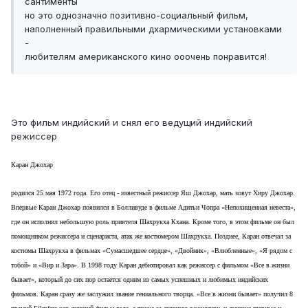
сантименты
но это однозначно позитивно-социальный фильм,
наполненный правильными дхармическими установками
-
любителям американского кино ооочень понравится!
Это фильм индийский и снял его ведущий индийский
режиссер
Каран Джохар
родился 25 мая 1972 года. Его отец - известный режиссер Яш Джохар, мать зовут Хиру Джохар.
Впервые Каран Джохар появился в Болливуде в фильме Адитьи Чопра «Непохищенная невеста»,
где он исполнил небольшую роль приятеля Шахрукха Кхана. Кроме того, в этом фильме он был
помощником режиссера и сценариста, атак же костюмером Шахрукха. Позднее, Каран отвечал за
костюмы Шахрукха в фильмах «Сумасшедшее сердце», «Двойник», «Влюбленные», «Я рядом с
тобой» и «Вир и Зара». В 1998 году Каран дебютировал как режиссер с фильмом «Все в жизни
бывает», который до сих пор остается одним из самых успешных и любимых индийских
фильмов. Каран сразу же заслужил звание гениального творца. «Все в жизни бывает» получил 8