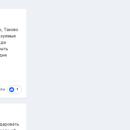
р, Таково
льзуемые
жда
быть
одня
1
sha
 даровать