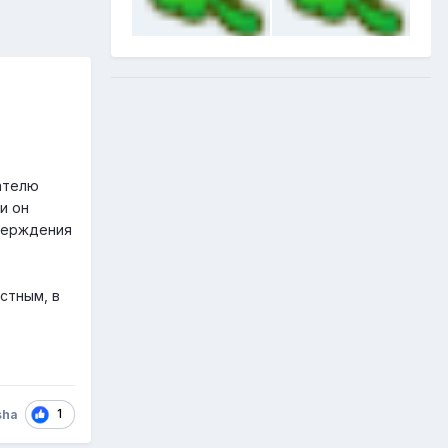
кателю
и он
тверждения
стным, в
1
sha