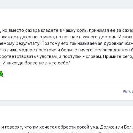
, но вместо сахара кладете в чашку соль, принимая ее за саха
 жаждет духовного мира, но не знает, как его достичь. Испо
аемому результату. Поэтому его так называемая духовная жа
сего лишь модное поветрие и больше ничего. Человек должен 
соответствовать чувствам, а поступки - словам. Примите сег
 И никогда более не лгите себе."
Puru
и говорят, что им хочется обрести покой ума. Должен ли Бог