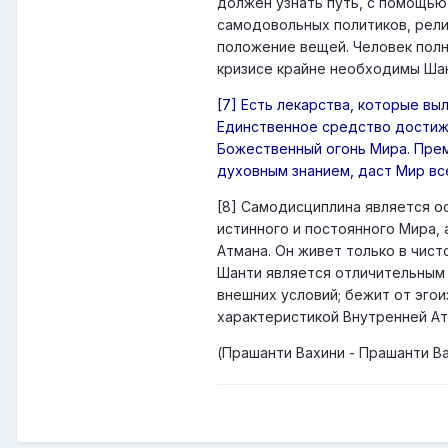
должен узнать путь, с помощью
самодовольных политиков, рели
положение вещей. Человек пол
кризисе крайне необходимы Шан
[7] Есть лекарства, которые вы
Единственное средство достиже
Божественный огонь Мира. Прем
духовным знанием, даст Мир вс
[8] Самодисциплина является о
истинного и постоянного Мира,
Атмана. Он живет только в чист
Шанти является отличительным з
внешних условий; бежит от эгои
характеристикой Внутренней Ат
(Прашанти Вахини - Прашанти В