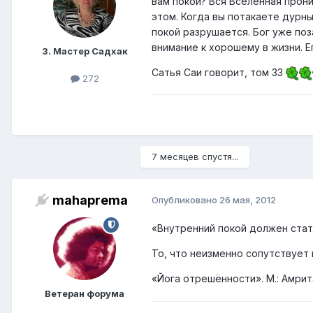
вам покой? Вся Вселенная прони
этом. Когда вы потакаете дурн
покой разрушается. Бог уже по
внимание к хорошему в жизни. Е
3. Мастер Садхак
Сатья Саи говорит, том 33
272
7 месяцев спустя...
mahaprema
Опубликовано
26 мая, 2012
«Внутренний покой должен стат
То, что неизменно сопутствует
«Йога отрешённости». М.: Амрита-
Ветеран форума