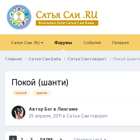
Сатья Саи .RU
Форумы
События
Галерея
Главная
Сатья Саи Баба
Сатья Саи говорит
Покой (шант
Покой (шанти)
покой
шанти
Автор
Бог в Лингаме
25 апреля, 2011
в
Сатья Саи говорит
1
2
3
ДАЛЕЕ
Страница 1 из 3