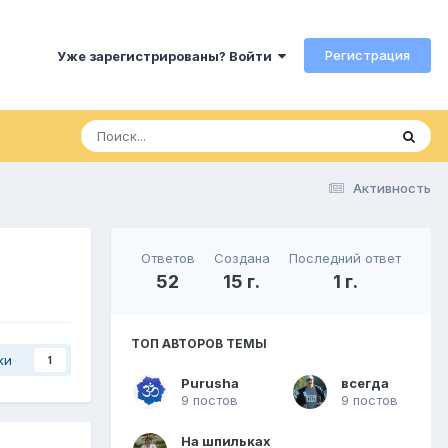
Регистрация
Уже зарегистрированы? Войти
Активность
Ответов
Создана
Последний ответ
52
15 г.
1 г.
ТОП АВТОРОВ ТЕМЫ
ки
1
Purusha
всегда
9 постов
9 постов
На шпильках