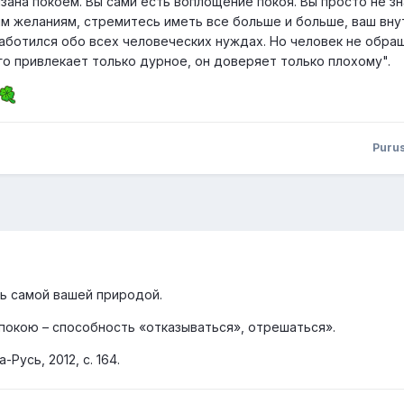
зана покоем. Вы сами есть воплощение покоя. Вы просто не з
ым желаниям, стремитесь иметь все больше и больше, ваш вн
заботился обо всех человеческих нуждах. Но человек не обра
го привлекает только дурное, он доверяет только плохому".
Puru
ь самой вашей природой.
 покою – способность «отказываться», отрешаться».
Русь, 2012, с. 164.