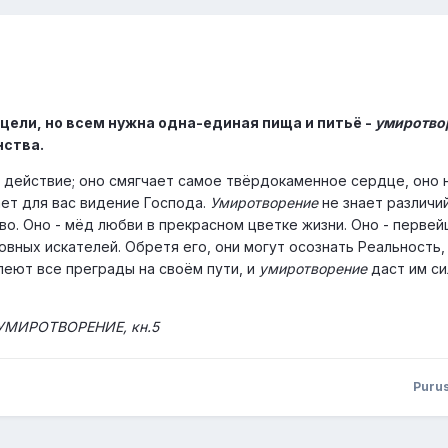
цели, но всем нужна одна-единая пища и питьё -
умиротво
нства.
действие; оно смягчает самое твёрдокаменное сердце, оно 
ает для вас видение Господа.
Умиротворение
не знает различий
во. Оно - мёд любви в прекрасном цветке жизни. Оно - первей
вных искателей. Обретя его, они могут осознать Реальность,
леют все преграды на своём пути, и
умиротворение
даст им си
 УМИРОТВОРЕНИЕ, кн.5
Puru