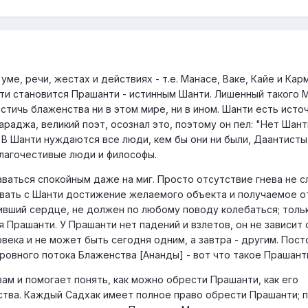
ме, речи, жестах и действиях - т.е. Манасе, Ваке, Кайе и Кар
ти становится Прашанти - истинным Шанти. Лишенный такого 
тичь блаженства ни в этом мире, ни в ином. Шанти есть исто
араджа, великий поэт, осознал это, поэтому он пел: "Нет Шант
". В Шанти нуждаются все люди, кем бы они ни были, Даантисты
благочестивые люди и философы.
аваться спокойным даже на миг. Просто отсутствие гнева не 
ивать с Шанти достижение желаемого объекта и получаемое о
ивший сердце, не должен по любому поводу колебаться; толь
 Прашанти. У Прашанти нет падений и взлетов, он не зависит 
века и не может быть сегодня одним, а завтра - другим. Пос
ровного потока Блаженства [Ананды] - вот что такое Прашант
вам и помогает понять, как можно обрести Прашанти, как его
йства. Каждый Садхак имеет полное право обрести Прашанти; 