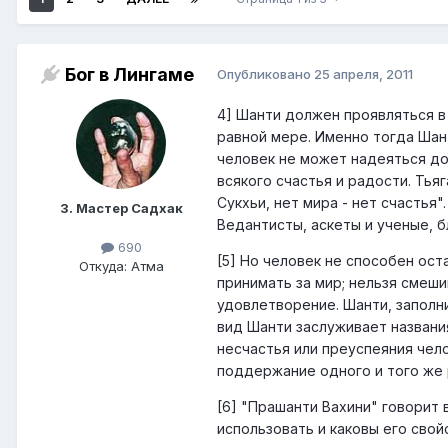
Бог в Лингаме
Опубликовано
25 апреля, 2011
4] Шанти должен проявляться в у
равной мере. Именно тогда Шан
человек не может надеяться дос
всякого счастья и радости. Тьяг
Сукхьи, нет мира - нет счастья
3. Мастер Садхак
Ведантисты, аскеты и ученые, 
690
[5] Но человек не способен ост
Откуда: Атма
принимать за мир; нельзя смеш
удовлетворение. Шанти, заполн
вид Шанти заслуживает названия
несчастья или преуспеяния чело
поддержание одного и того же 
[6] "Прашанти Вахини" говорит 
использовать и каковы его сво