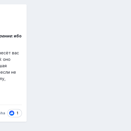
рение
: ибо
несёт вас
: оно
шая
 если не
лу,
1
sha