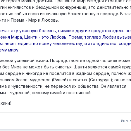
 которого можно достичь Прашанти. Мир сегодня страдает от
гии нигилистов и бездушной конкуренции; это действительно
ностью забыл свою изначальную Божественную природу. В та
ти и Према - Мир и Любовь.
лечат эту ужасную болезнь, никакие другие средства здесь не
ния Мира, Шанти - это Любовь, Према; топливо Любви вызыв
а несет единство всему человечеству, и это единство, соед
ему миру.
сновой успешной жизни. Посредством ее одной человек може
 а без Мира не может быть счастья. Шанти является самой пр
ом сердце и никогда не поселится в жадном сердце, полном ж
наком йогов, мудрецов (Ришей) и святых (Сатпуруш); он не за
зма и чувственности, не перенося их общества. Он является
мы - чудесной, невозмутимой и постоянной.
ахини)
Puru