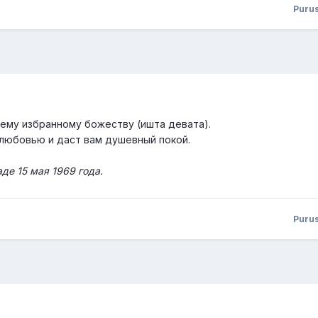
Puru
шему избранному божеству (ишта девата).
любовью и даст вам душевный покой.
де 15 мая 1969 года.
Puru