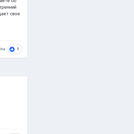
наете об
утренний
щает свое
1
sha