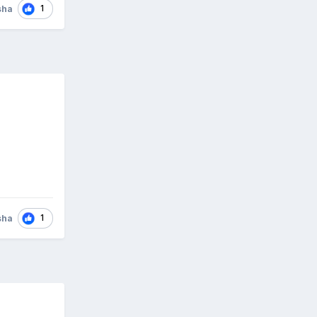
1
sha
1
sha