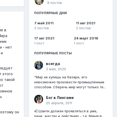
8 постов
ПОПУЛЯРНЫЕ ДНИ
7 май 2011
11 авг 2021
2 постов
2 постов
ме в
Мира
17 авг 2021
24 март 2018
чник
1 пост
1 пост
и - нет
 и
ПОПУЛЯРНЫЕ ПОСТЫ
всегда
следует
3 мая, 2020
т этого
"Мир не купишь на базаре, его
ко такой
невозможно произвести промышленным
от
способом. Сберечь мир могут только те...
тоянное
и.
Бог в Лингаме
25 апреля, 2011
4] Шанти должен проявляться в уме,
поэтому он
речи, жестах и действиях - т.е. Манасе,