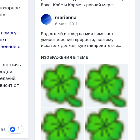
Ваке, Кайе и Карме в равной мере...
 позорное
ком
marianna
6 мая, 2011
 помогут.
Радостный взгляд на мир помогает
умиротворению прорасти, поэтому
ает
искатель должен культивировать его...
иненное с
ИЗОБРАЖЕНИЯ В ТЕМЕ
т достичь
иродой
еланий.
висит от
1
sha