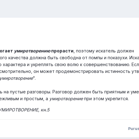
могает
умиротворению
прорасти
, поэтому искатель должен
того качества должна быть свободна от помпы и показухи. Ис
о характера и укреплять свою волю к совершенствованию. Есл
 осмотрительно, он может продемонстрировать истинность у
умиротворение
".
ь на пустые разговоры. Разговор должен быть приятным и уме
вежливым и простым, а
умиротворение
при этом укрепится.
 УМИРОТВОРЕНИЕ, кн.5
Puru