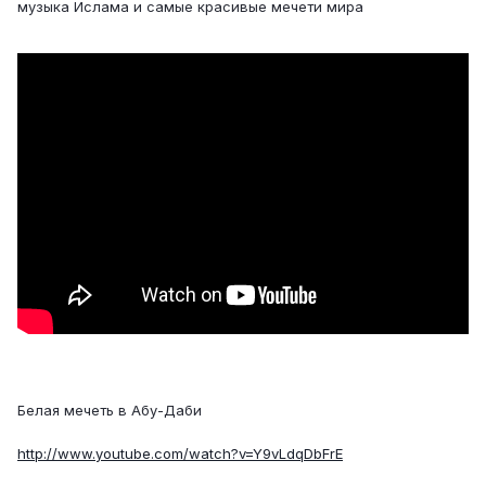
музыка Ислама и самые красивые мечети мира
Белая мечеть в Абу-Даби
http://www.youtube.com/watch?v=Y9vLdqDbFrE