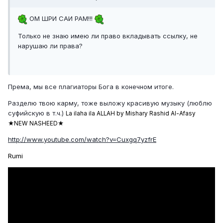
ОМ ШРИ САИ РАМ!!!
Только не знаю имею ли право вкладывать ссылку, не
нарушаю ли права?
Према, мы все плагиаторы Бога в конечном итоге.
Разделю твою карму, тоже выложу красивую музыку (люблю
суфийскую в т.ч.)
La ilaha ila ALLAH by Mishary Rashid Al-Afasy
★NEW NASHEED★
http://www.youtube.com/watch?v=Cuxgq7yzfrE
Rumi