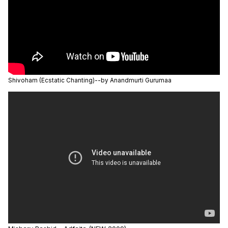
Shivoham (Ecstatic Chanting)--by Anandmurti Gurumaa