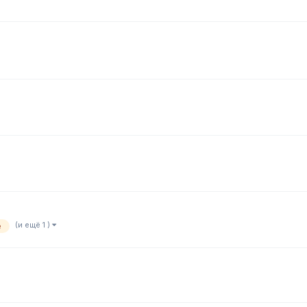
(и ещё 1 )
е