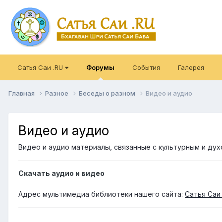
Сатья Саи .RU
Форумы
События
Галерея
Главная
Разное
Беседы о разном
Видео и аудио
Видео и аудио
Видео и аудио материалы, связанные с культурным и ду
Скачать аудио и видео
Адрес мультимедиа библиотеки нашего сайта:
Сатья Саи