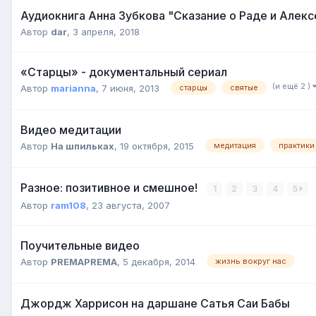
Аудиокнига Анна Зубкова "Сказание о Раде и Алекс
Автор
dar
,
3 апреля, 2018
«Старцы» - документальный сериал
(и ещё 2 )
Автор
marianna
,
7 июня, 2013
старцы
святые
Видео медитации
Автор
На шпильках
,
19 октября, 2015
медитация
практики
Разное: позитивное и смешное!
1
2
3
4
5
Автор
ram108
,
23 августа, 2007
Поучительные видео
Автор
PREMAPREMA
,
5 декабря, 2014
жизнь вокруг нас
Джордж Харрисон на даршане Сатья Саи Бабы