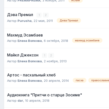
Автор
PREMAPREMA
,
3 ноября, 2011
ислам
Дэва Премал
1
2
Автор
Purusha
,
22 мая, 2011
Дева Премал
Махмуд Эсамбаев
Автор
Елена Волкова
,
6 октября, 2018
махмуд эсамбаев
Майкл Джексон
1
2
Автор
Елена Волкова
,
2 ноября, 2013
Артос - пасхальный хлеб
Автор
Елена Волкова
,
20 апреля, 2014
пасха
православи
Аудиокнига "Притчи о старце Зосиме"
Автор
dar
,
10 апреля, 2018