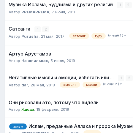
Музыка Ислама, Буддизма и других религий
1
2
Автор
PREMAPREMA
,
7 июня, 2011
Сатсанги
1
2
(и ещё 1 )
Автор
Purusha
,
21 мая, 2017
сатсанг
гуру
Артур Арустамов
Автор
На шпильках
,
5 июля, 2019
Негативные мысли и эмоции, избегать или ...
1
2
(и ещё 2 )
Автор
dar
,
28 мая, 2018
эмоции
мысли
Они рисовали это, потому что видели
Автор
Яшода
,
18 февраля, 2019
Ислам, преданные Аллаха и пророка Муха
ислам