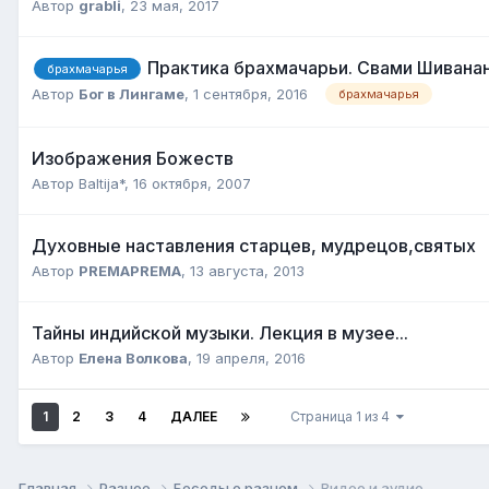
Автор
grabli
,
23 мая, 2017
Практика брахмачарьи. Свами Шивана
брахмачарья
Автор
Бог в Лингаме
,
1 сентября, 2016
брахмачарья
Изображения Божеств
Автор Baltija*,
16 октября, 2007
Духовные наставления старцев, мудрецов,святых
Автор
PREMAPREMA
,
13 августа, 2013
Тайны индийской музыки. Лекция в музее...
Автор
Елена Волкова
,
19 апреля, 2016
1
2
3
4
ДАЛЕЕ
Страница 1 из 4
Главная
Разное
Беседы о разном
Видео и аудио