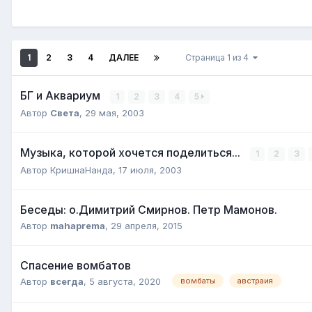
1
2
3
4
ДАЛЕЕ
Страница 1 из 4
БГ и Аквариум
1
2
3
4
5
Автор
Света
,
29 мая, 2003
Музыка, которой хочется поделиться...
1
2
3
Автор КришнаНанда,
17 июля, 2003
Беседы: о.Димитрий Смирнов. Петр Мамонов.
Автор
mahaprema
,
29 апреля, 2015
Спасение вомбатов
Автор
всегда
,
5 августа, 2020
вомбаты
австраия