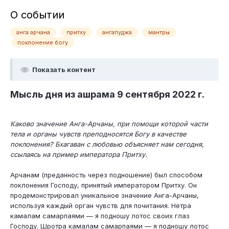
О событии
анга арчана
притху
ангапуджа
мантры
поклонение богу
Показать контент
Мысль дня из ашрама 9 сентября 2022 г.
Каково значение Анга-Арчаны, при помощи которой части
тела и органы чувств преподносятся Богу в качестве
поклонения? Бхагаван с любовью объясняет нам сегодня,
ссылаясь на пример императора Притху.
Арчанам (преданность через подношение) был способом
поклонения Господу, принятый императором Притху. Он
продемонстрировал уникальное значение Анга-Арчаны,
используя каждый орган чувств для почитания. Нетра
камалам самарпаями — я подношу лотос своих глаз
Господу. Шротра камалам самарпаями — я подношу лотос