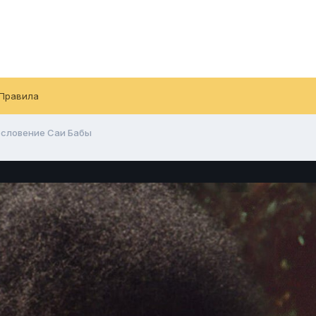
Правила
ословение Саи Бабы