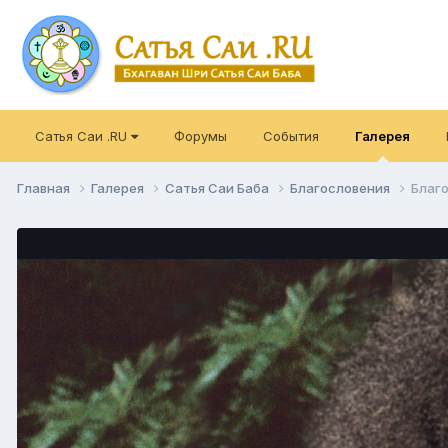
Сатья Саи .RU
Форумы
События
Галерея
Главная
Галерея
Сатья Саи Баба
Благословения
Благ