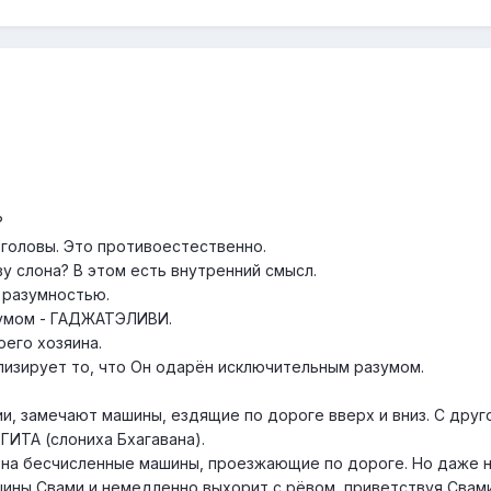
?
 головы. Это противоестественно.
ву слона? В этом есть внутренний смысл.
 разумностью.
зумом - ГАДЖАТЭЛИВИ.
оего хозяина.
лизирует то, что Он одарён исключительным разумом.
ии, замечают машины, ездящие по дороге вверх и вниз. С друг
ИТА (слониха Бхагавана).
 на бесчисленные машины, проезжающие по дороге. Но даже н
ины Свами и немедленно выхорит с рёвом, приветствуя Свами