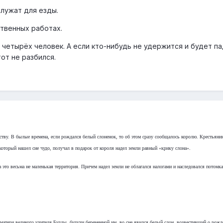
лужат для езды.
ственных работах.
четырёх человек. А если кто-нибудь не удержится и будет па
от не разбился.
ству. В былые времена, если рождался белый слоненок, то об этом сразу сообщалось королю. Крестьянин
который нашел сие чудо, получал в подарок от короля надел земли равный «крику слона».
а это весьма не маленькая территория. Причем надел земли не облагался налогами и наследовался потомк
матери великого учителя Будды, будучи беременной им, во сне явился белый слон, возвестивший о рожд