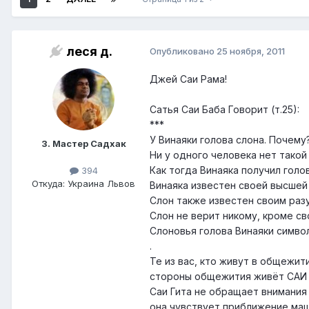
леся д.
Опубликовано
25 ноября, 2011
Джей Саи Рама!
Сатья Саи Баба Говорит (т.25):
***
У Винаяки голова слона. Почему
3. Мастер Садхак
Ни у одного человека нет такой
Как тогда Винаяка получил голо
394
Откуда: Украина Львов
Винаяка известен своей высшей
Слон также известен своим ра
Слон не верит никому, кроме св
Слоновья голова Винаяки симво
.
Те из вас, кто живут в общежит
стороны общежития живёт САИ Г
Саи Гита не обращает внимания
она чувствует приближение маш