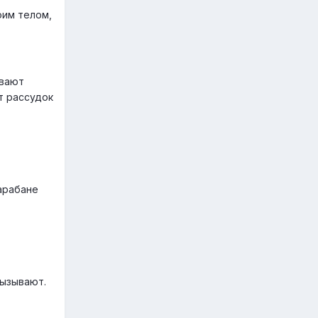
оим телом,
ывают
т рассудок
барабане
вызывают.