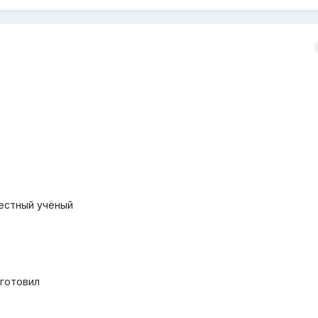
вестный учёный
дготовил