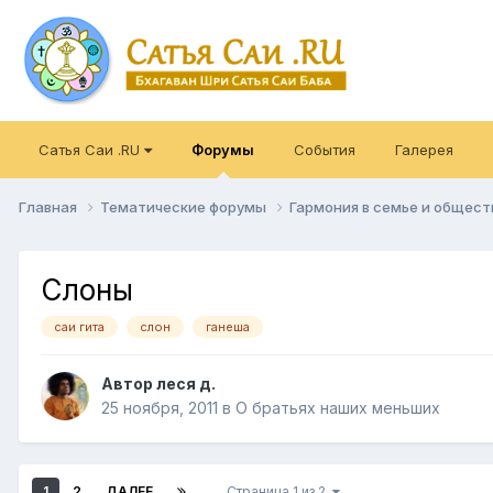
Сатья Саи .RU
Форумы
События
Галерея
Главная
Тематические форумы
Гармония в семье и общес
Слоны
саи гита
слон
ганеша
Автор
леся д.
25 ноября, 2011
в
О братьях наших меньших
1
2
ДАЛЕЕ
Страница 1 из 2