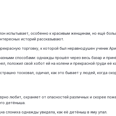
он испытывает, особенно к красивым женщинам, но ещё боль
интересных историй рассказывают.
 прекрасную торговку, к которой был неравнодушен ученик Ари
азными способами: однажды прошёл через весь базар и прин
ел, положил свой хобот ей на колени и прекрасной груди её к
 страшно тосковал, одичал, как это бывает у людей, когда ско
рно любит, охраняет от опасностей различных и скорее пож
его детёныша.
на слониха однажды увидела, как её детёныш в яму упал.