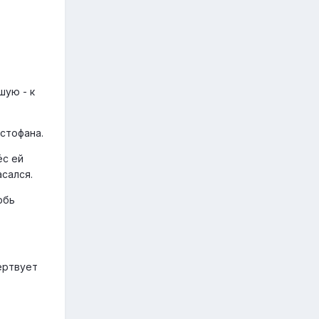
шую - к
стофана.
ёс ей
асался.
рбь
ертвует