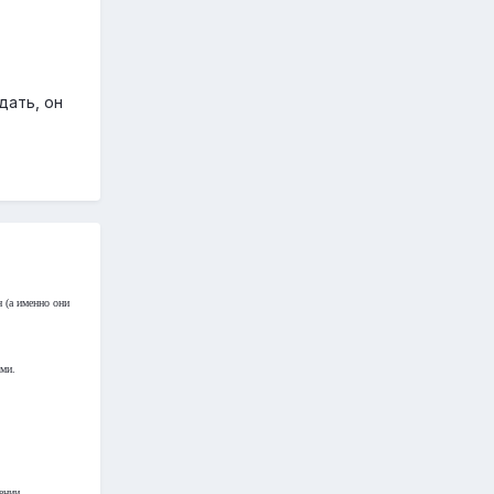
дать, он
 (а именно они
ами.
ении