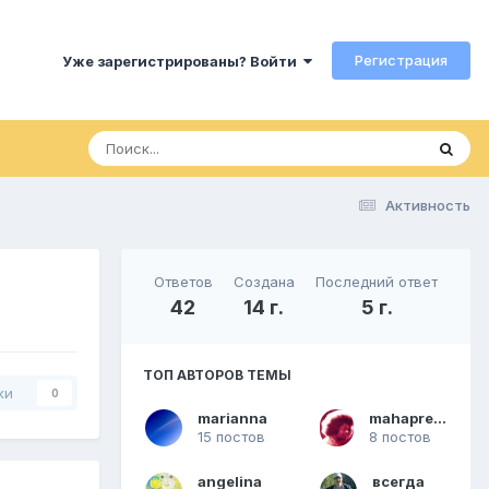
Регистрация
Уже зарегистрированы? Войти
Активность
Ответов
Создана
Последний ответ
42
14 г.
5 г.
ТОП АВТОРОВ ТЕМЫ
ки
0
marianna
mahaprema
15 постов
8 постов
angelina
всегда