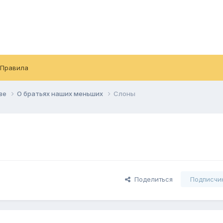
Правила
тве
О братьях наших меньших
Слоны
Поделиться
Подписчи