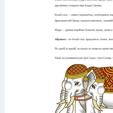
царственного владыки мира Будды Гаутамы.
Белый слон — cимвол бодхисаттвы, освободителя люде
Драгоценностей Закона, ездовым животным, «ваханой
Индра — древнее ведийское божество дождя, грома и
Айравата
-
это
белый слон
прародитель слонов,
кот
,
П
о одной из версий, он вышел из океана во время
пах
Также он упоминается как брат Сурья - бога Солнца, 