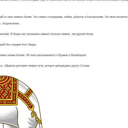
й от оков земного бытия. Это символ сострадания, любви, доброты и благоразумия. Он также является
», боддхисаттвы.
 молнии. В Ведах ему посвящено намного больше гимнов, чем другим богам.
орый
был подарен богу
Индре
.
танья океана богами. Об этом рассказывается в
Пуранах
и
Махабхарате
.
т.к. Айравата разгоняет темные тучи, которое преграждают дорогу Солнцу.