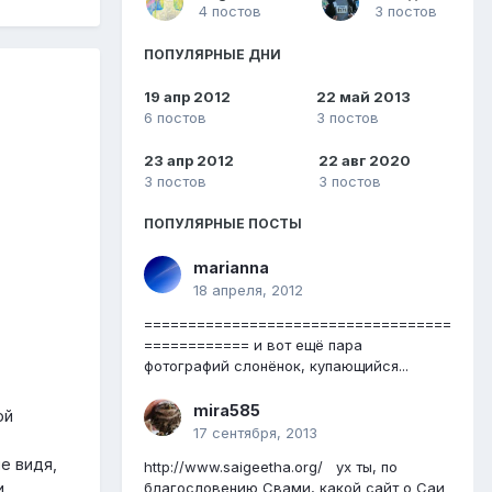
4 постов
3 постов
ПОПУЛЯРНЫЕ ДНИ
19 апр 2012
22 май 2013
6 постов
3 постов
23 апр 2012
22 авг 2020
3 постов
3 постов
ПОПУЛЯРНЫЕ ПОСТЫ
marianna
18 апреля, 2012
===================================
============ и вот ещё пара
фотографий слонёнок, купающийся...
mira585
ой
17 сентября, 2013
е видя,
http://www.saigeetha.org/ ух ты, по
благословению Свами, какой сайт о Саи
.