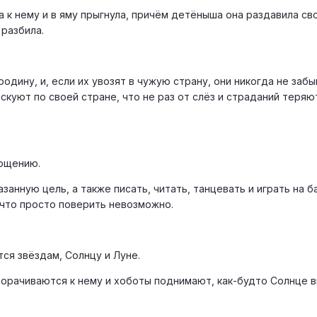
 к нему и в яму прыгнула, причём детёныша она раздавила св
 разбила.
дину, и, если их увозят в чужую страну, они никогда не заб
скуют по своей стране, что не раз от слёз и страданий теряю
ощению.
занную цель, а также писать, читать, танцевать и играть на 
 что просто поверить невозможно.
ся звёздам, Солнцу и Луне.
ворачиваются к нему и хоботы поднимают, как-будто Солнце 