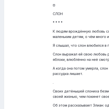
¤
СЛОН
* * * *
К людям врождённую любовь сл
маленьким детям, о чём много 
Я слышал, что слон влюбился в
Слон выражал ей свою любовь р
яблоки, влюблённо на неё смотр
А когда она потом умерла, слон
рассудка лишает.
.
Своих детёнышей слониха безме
своей жизнью, чем покинет сво
Об этом рассказывает Элиан: од