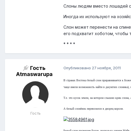
Слоны людям вместо лошадей с
Иногда их используют на хозяй
Слон может перенести на спине 
его подхватит хоботом, чтобы т
* * * *
Гость
Опубликовано
27 ноября, 2011
Atmaswarupa
В странах Востока белый слон приравнивается к Боже
чаще имели возможность найти в джунглях слоника), 
Т.е. это кусок земли, на котором слышно крик слона, 
А белый слонёнок перевозился в дворец короля.
Гость
Белый слон посвящен Будде, поскольку царице Майе, 