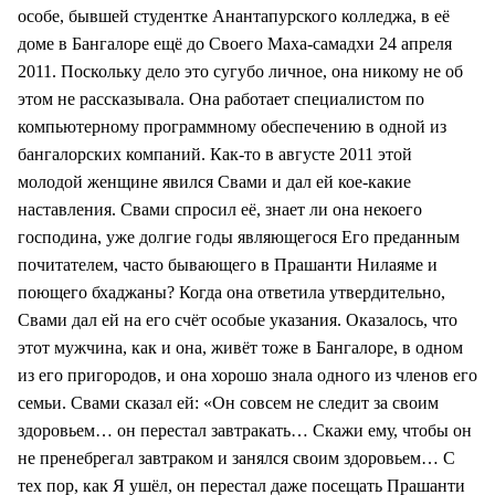
особе, бывшей студентке Анантапурского колледжа, в её
доме в Бангалоре ещё до Своего Маха-самадхи 24 апреля
2011. Поскольку дело это сугубо личное, она никому не об
этом не рассказывала. Она работает специалистом по
компьютерному программному обеспечению в одной из
бангалорских компаний. Как-то в августе 2011 этой
молодой женщине явился Свами и дал ей кое-какие
наставления. Свами спросил её, знает ли она некоего
господина, уже долгие годы являющегося Его преданным
почитателем, часто бывающего в Прашанти Нилаяме и
поющего бхаджаны? Когда она ответила утвердительно,
Свами дал ей на его счёт особые указания. Оказалось, что
этот мужчина, как и она, живёт тоже в Бангалоре, в одном
из его пригородов, и она хорошо знала одного из членов его
семьи. Свами сказал ей: «Он совсем не следит за своим
здоровьем… он перестал завтракать… Скажи ему, чтобы он
не пренебрегал завтраком и занялся своим здоровьем… С
тех пор, как Я ушёл, он перестал даже посещать Прашанти