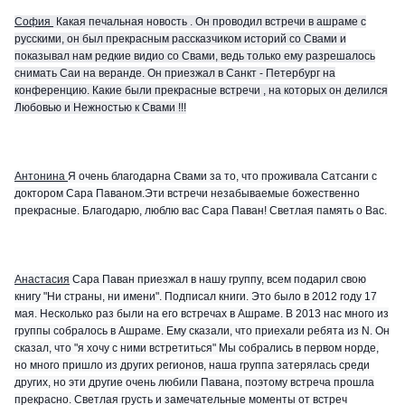
София
Какая печальная новость . Он проводил встречи в ашраме с
русскими, он был прекрасным рассказчиком историй со Свами и
показывал нам редкие видио со Свами, ведь только ему разрешалось
снимать Саи на веранде. Он приезжал в Санкт - Петербург на
конференцию. Какие были прекрасные встречи , на которых он делился
Любовью и Нежностью к Свами !!!
Антонина
Я очень благодарна Свами за то, что проживала Сатсанги с
доктором Сара Паваном.Эти встречи незабываемые божественно
прекрасные. Благодарю, люблю вас Сара Паван! Светлая память о Вас.
Анастасия
Сара Паван приезжал в нашу группу, всем подарил свою
книгу "Ни страны, ни имени". Подписал книги. Это было в 2012 году 17
мая. Несколько раз были на его встречах в Ашраме. В 2013 нас много из
группы собралось в Ашраме. Ему сказали, что приехали ребята из N. Он
сказал, что "я хочу с ними встретиться" Мы собрались в первом норде,
но много пришло из других регионов, наша группа затерялась среди
других, но эти другие очень любили Павана, поэтому встреча прошла
прекрасно. Светлая грусть и замечательные моменты от встреч