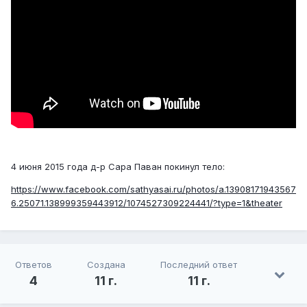
4 июня 2015 года д-р Сара Паван покинул тело:
https://www.facebook.com/sathyasai.ru/photos/a.13908171943567
6.25071.138999359443912/1074527309224441/?type=1&theater
Ответов
Создана
Последний ответ
4
11 г.
11 г.