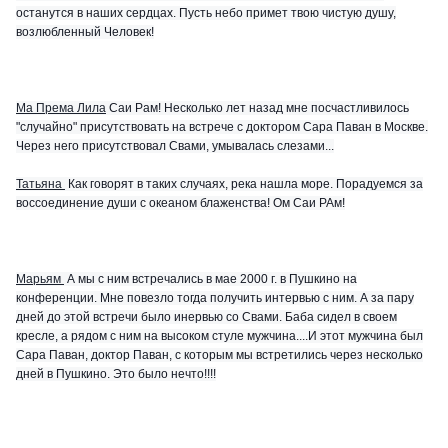
останутся в наших сердцах. Пусть небо примет твою чистую душу,
возлюбленный Человек!
Ма Према Лила
Саи Рам! Несколько лет назад мне посчастливилось
"случайно" присутствовать на встрече с доктором Сара Паван в Москве.
Через него присутствовал Свами, умывалась слезами...
Татьяна
Как говорят в таких случаях, река нашла море. Порадуемся за
воссоединение души с океаном блаженства! Ом Саи РАм!
Марьям
А мы с ним встречались в мае 2000 г. в Пушкино на
конференции. Мне повезло тогда получить интервью с ним. А за пару
дней до этой встречи было инервью со Свами. Баба сидел в своем
кресле, а рядом с ним на высоком стуле мужчина....И этот мужчина был
Сара Паван, доктор Паван, с которым мы встретились через несколько
дней в Пушкино. Это было нечто!!!!