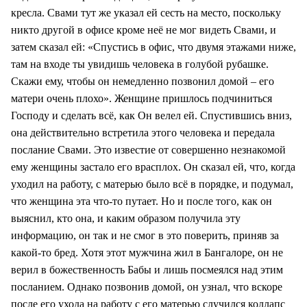
кресла. Свами тут же указал ей сесть на место, поскольку
никто другой в офисе кроме неё не мог видеть Свами, и
затем сказал ей: «Спустись в офис, что двумя этажами ниже,
там на входе ты увидишь человека в голубой рубашке.
Скажи ему, чтобы он немедленно позвонил домой – его
матери очень плохо». Женщине пришлось подчиниться
Господу и сделать всё, как Он велел ей. Спустившись вниз,
она действительно встретила этого человека и передала
послание Свами. Это известие от совершенно незнакомой
ему женщины застало его врасплох. Он сказал ей, что, когда
уходил на работу, с матерью было всё в порядке, и подумал,
что женщина эта что-то путает. Но и после того, как он
выяснил, кто она, и каким образом получила эту
информацию, он так и не смог в это поверить, приняв за
какой-то бред. Хотя этот мужчина жил в Бангалоре, он не
верил в божественность Бабы и лишь посмеялся над этим
посланием. Однако позвонив домой, он узнал, что вскоре
после его ухода на работу с его матерью случился коллапс