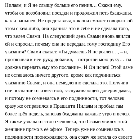
Нилаям, и Я не слышу больше его пения… Скажи ему,
чтобы он возобновил поездки и продолжил петь бхаджаны,
как и раньше». Не представляя, как она сможет говорить об
этом с кем-либо, она хранила это в себе и не сделала того,
что велел Свами. На следующий день Свами вновь явился
ей и спросил, почему она не передала тому господину Его
указания? Свами сказал: «Ты думаешь Я не реален…, – и,
протягивая к ней руку, добавил, – потрогай мою руку… ты
должна передать ему это послание». И Он исчез! Этой даме
не оставалось ничего другого, кроме как подчиниться
указанию Свами, и она немедленно сделала это. Получив
сие послание от известной, заслуживающей доверия дамы,
и потому не сомневаясь в его подлинности, тот человек
сразу же отправился в Прашанти Нилаям и пробыл там
более трёх недель, запевая бхаджаны каждые утро и вечер.
Я также узнала от этого человека, что Свами явился этой
женщине прямо в её офисе. Теперь уже не сомневаясь в
подлинности происходящего, она сразу же встала со своего