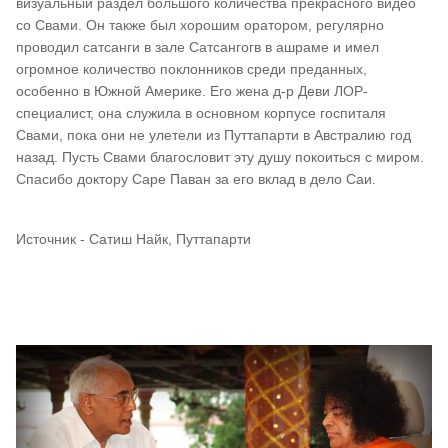
визуальный раздел большого количества прекрасного видео
со Свами. Он также был хорошим оратором, регулярно
проводил сатсанги в зале Сатсангогв в ашраме и имел
огромное количество поклонников среди преданных,
особенно в Южной Америке. Его жена д-р Деви ЛОР-
специалист, она служила в основном корпусе госпиталя
Свами, пока они не улетели из Путтапарти в Австралию год
назад. Пусть Свами благословит эту душу покоиться с миром.
Спасибо доктору Саре Паван за его вклад в дело Саи.
Источник - Сатиш Найк, Путтапарти