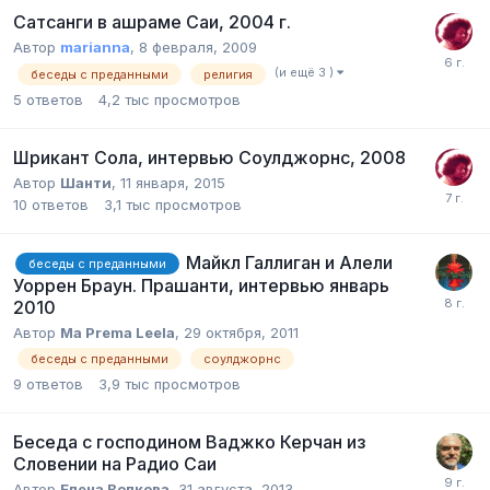
Сатсанги в ашраме Саи, 2004 г.
Автор
marianna
,
8 февраля, 2009
(и ещё 3 )
беседы с преданными
религия
5
ответов
4,2 тыс
просмотров
Шрикант Сола, интервью Соулджорнс, 2008
Автор
Шанти
,
11 января, 2015
10
ответов
3,1 тыс
просмотров
Майкл Галлиган и Алели
беседы с преданными
Уоррен Браун. Прашанти, интервью январь
2010
Автор
Ma Prema Leela
,
29 октября, 2011
беседы с преданными
соулджорнс
9
ответов
3,9 тыс
просмотров
Беседа с господином Ваджко Керчан из
Словении на Радио Саи
Автор
Елена Волкова
,
31 августа, 2013