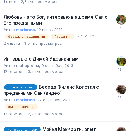
1
ответ
2,7 тыс
просмотров
Любовь - это Бог, интервью в ашраме Саи с
Его преданными
Автор
marianna
,
12 июня, 2013
(и ещё 1 )
беседы с преданными
Прашанти
2
ответа
3,5 тыс
просмотров
Интервью с Димой Удовикиным
Автор
mahaprema
,
9 сентября, 2013
12
ответов
3,5 тыс
просмотра
Беседа Филлис Кристал с
филлис кристал
преданными Саи (видео)
Автор
marianna
,
27 сентября, 2011
филлис кристал
12
ответов
2,2 тыс
просмотра
Майкл МакКарти, опыт
конференция саи