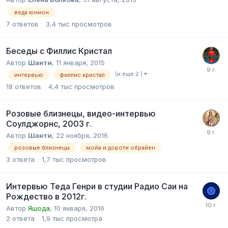
веда юнион
7
ответов
3,4 тыс
просмотров
Беседы с Филлис Кристал
Автор
Шанти
,
11 января, 2015
(и ещё 2 )
интервью
филлис кристал
18
ответов
4,4 тыс
просмотров
Розовые близнецы, видео-интервью
Соулджорнс, 2003 г.
Автор
Шанти
,
22 ноября, 2016
розовые близнецы
мойа и дороти обрайен
3
ответа
1,7 тыс
просмотров
Интервью Теда Генри в студии Радио Саи на
Рождество в 2012г.
Автор
Яшода
,
10 января, 2016
2
ответа
1,9 тыс
просмотра