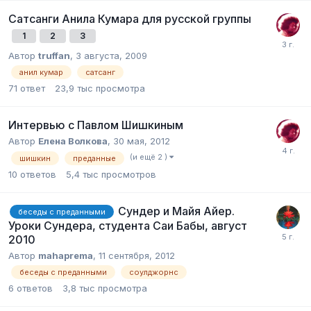
Cатсанги Анила Кумара для русской группы
1
2
3
Автор
truffan
,
3 августа, 2009
анил кумар
сатсанг
71
ответ
23,9 тыс
просмотра
Интервью с Павлом Шишкиным
Автор
Елена Волкова
,
30 мая, 2012
(и ещё 2 )
шишкин
преданные
10
ответов
5,4 тыс
просмотров
Сундер и Майя Айер.
беседы с преданными
Уроки Сундера, студента Саи Бабы, август
2010
Автор
mahaprema
,
11 сентября, 2012
беседы с преданными
соулджорнс
6
ответов
3,8 тыс
просмотра