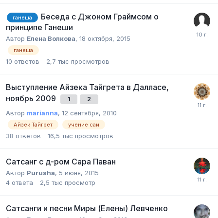
Беседа с Джоном Граймсом о
ганеша
принципе Ганеши
Автор
Елена Волкова
,
18 октября, 2015
ганеша
10
ответов
2,7 тыс
просмотров
Выступление Айзека Тайгрета в Далласе,
ноябрь 2009
1
2
Автор
marianna
,
12 сентября, 2010
Айзек Тайгрет
учение саи
38
ответов
16,5 тыс
просмотров
Сатсанг с д-ром Сара Паван
Автор
Purusha
,
5 июня, 2015
4
ответа
2,5 тыс
просмотр
Сатсанги и песни Миры (Елены) Левченко