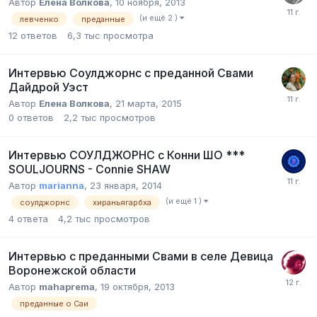
Автор
Елена Волкова
,
10 ноября, 2013
(и ещё 2 )
левченко
преданные
12
ответов
6,3 тыс
просмотра
Интервью Соулджорнс с преданной Свами
Дайдрой Уэст
Автор
Елена Волкова
,
21 марта, 2015
0
ответов
2,2 тыс
просмотров
Интервью СОУЛДЖОРНС с Конни ШО ***
SOULJOURNS - Connie SHAW
Автор
marianna
,
23 января, 2014
(и ещё 1 )
соулджорнс
хираньягарбха
4
ответа
4,2 тыс
просмотров
Интервью с преданными Свами в селе Девица
Воронежской области
Автор
mahaprema
,
19 октября, 2013
преданные о Саи