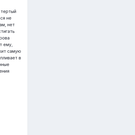
 тертый
ся не
ам, нет
стигать
орова
т ему,
жит самую
пливает в
нные
ения