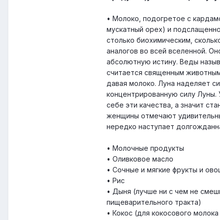
• Молоко, подогретое с кардам
мускатный орех) и подслащенно
столько биохимическим, скольк
аналогов во всей вселенной. Он
абсолютную истину. Веды назы
считается священным животным 
давая молоко. Луна наделяет с
концентрированную силу Луны. 
себе эти качества, а значит с
женщины отмечают удивительны
нередко наступает долгожданн
• Молочные продукты
• Оливковое масло
• Сочные и мягкие фрукты и ов
• Рис
• Дыня (лучше ни с чем не сме
пищеварительного тракта)
• Кокос (для кокосового молока