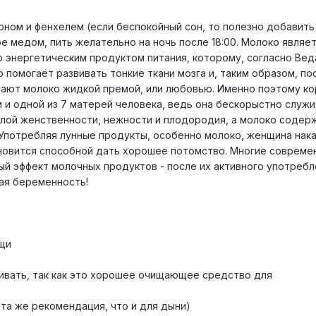
оном и фенхелем (если беспокойный сон, то полезно добавить
е медом, пить желательно на ночь после 18:00. Молоко являет
о энергетическим продуктом питания, которому, согласно Вед
о помогает развивать тонкие ткани мозга и, таким образом, по
вают молоко жидкой премой, или любовью. Именно поэтому к
и одной из 7 матерей человека, ведь она бескорыстно служи
илой женственности, нежности и плодородия, а молоко содер
Употребляя лунные продукты, особенно молоко, женщина нака
тановится способной дать хорошее потомство. Многие совреме
й эффект молочных продуктов - после их активного употребл
ая беременность!
ощи
шивать, так как это хорошее очищающее средство для
 та же рекомендация, что и для дыни)