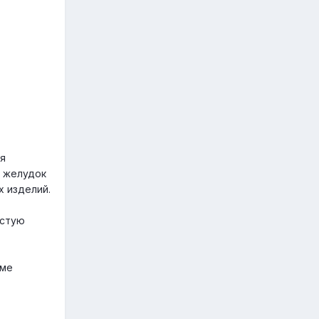
ая
ь желудок
х изделий.
истую
оме