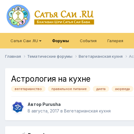
Сатья Саи .RU
Форумы
События
Галерея
Главная
Тематические форумы
Вегетарианская кухня
Ас
Астрология на кухне
вегетарианство
правильное питание
диета
аюрведа
Автор
Purusha
8 августа, 2017
в
Вегетарианская кухня