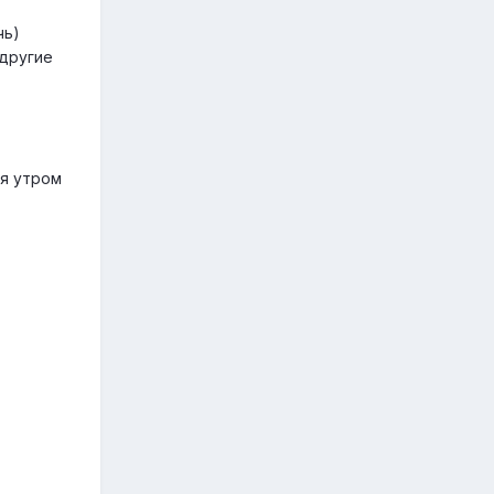
чь)
 другие
ая утром