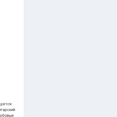
дуется
лгарский
бобовые