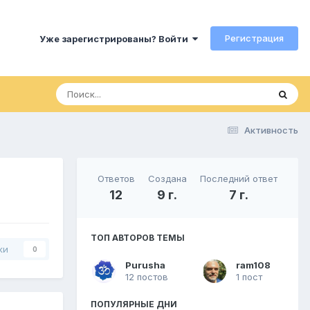
Регистрация
Уже зарегистрированы? Войти
Активность
Ответов
Создана
Последний ответ
12
9 г.
7 г.
ТОП АВТОРОВ ТЕМЫ
ки
0
Purusha
ram108
12 постов
1 пост
ПОПУЛЯРНЫЕ ДНИ