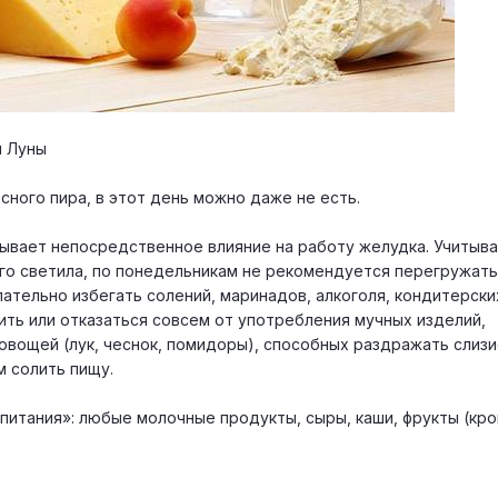
м Луны
сного пира, в этот день можно даже не есть.
азывает непосредственное влияние на работу желудка. Учитыв
го светила, по понедельникам не рекомендуется перегружат
тельно избегать солений, маринадов, алкоголя, кондитерски
ить или отказаться совсем от употребления мучных изделий,
 овощей (лук, чеснок, помидоры), способных раздражать слиз
м солить пищу.
питания»: любые молочные продукты, сыры, каши, фрукты (кр