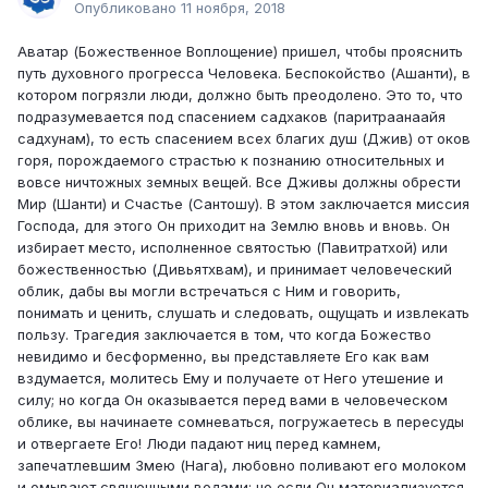
Опубликовано
11 ноября, 2018
Аватар (Божественное Воплощение) пришел, чтобы прояснить
путь духовного прогресса Человека. Беспокойство (Ашанти), в
котором погрязли люди, должно быть преодолено. Это то, что
подразумевается под спасением садхаков (паритраанаайя
садхунам), то есть спасением всех благих душ (Джив) от оков
горя, порождаемого страстью к познанию относительных и
вовсе ничтожных земных вещей. Все Дживы должны обрести
Мир (Шанти) и Счастье (Сантошу). В этом заключается миссия
Господа, для этого Он приходит на Землю вновь и вновь. Он
избирает место, исполненное святостью (Павитратхой) или
божественностью (Дивьятхвам), и принимает человеческий
облик, дабы вы могли встречаться с Ним и говорить,
понимать и ценить, слушать и следовать, ощущать и извлекать
пользу. Трагедия заключается в том, что когда Божество
невидимо и бесформенно, вы представляете Его как вам
вздумается, молитесь Ему и получаете от Него утешение и
силу; но когда Он оказывается перед вами в человеческом
облике, вы начинаете сомневаться, погружаетесь в пересуды
и отвергаете Его! Люди падают ниц перед камнем,
запечатлевшим Змею (Нага), любовно поливают его молоком
и омывают священными водами; но если Он материализуется