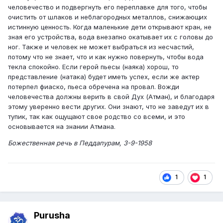
человечество и подвергнуть его переплавке для того, чтобы
очистить от шлаков и неблагородных металлов, снижающих
истинную ценность. Когда маленькие дети открывают кран, не
зная его устройства, вода внезапно окатывает их с головы до
ног. Также и человек не может выбраться из несчастий,
потому что не знает, что и как нужно повернуть, чтобы вода
текла спокойно. Если герой пьесы (наяка) хорош, то
представление (натака) будет иметь успех, если же актер
потерпел фиаско, пьеса обречена на провал. Вожди
человечества должны верить в свой Дух (Атман), и благодаря
этому уверенно вести других. Они знают, что не заведут их в
тупик, так как ощущают свое родство со всеми, и это
основывается на знании Атмана.
Божественная речь в Педдапурам, 3-9-1958
1
1
Purusha