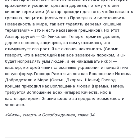
приходили и уходили, срезали деревья, потому что они
кишели термитами (Аватар приходит для того, чтобы наказать
грешных, защитить (возвысить) Праведных и восстановить
Праведность в Мире, так вот «удалять деревья кишащие
термитами» - это и есть наказание грешников). Но этот
Аватар другой — Он Уникален. Теперь термиты удалены,
дерево спасено, защищено, за ним ухаживают, что
стимулирует его рост. Я не склонен наказывать (Свами
говорит, что в настоящий век все заражены пороком, и Он
будет исправлять умы людей, а не наказывать их); Я —
ювелир, который чинит сломанные украшения и придаёт им
новую форму. Господь Рама являлся как Воплощение Истины,
Добродетели и Мира (Сатъи, Дхармы, Шанти); Господь
Кришна приходил как Воплощение Любви (Премы). Теперь
требуется Воплощение всех четырёх Качеств, ибо в
настоящее время Знание вышло за пределы возможности
человека.
«Жизнь, смерть и Освобождение», глава 34