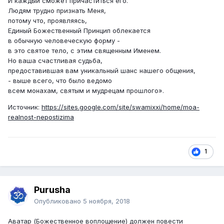
И каждый сможет причаститься его.
Людям трудно признать Меня,
потому что, проявляясь,
Единый Божественный Принцип облекается
в обычную человеческую форму -
в это святое тело, с этим священным Именем.
Но ваша счастливая судьба,
предоставившая вам уникальный шанс нашего общения,
- выше всего, что было ведомо
всем монахам, святым и мудрецам прошлого».
Источник:
https://sites.google.com/site/swamixxi/home/moa-
realnost-nepostizima
1
Purusha
Опубликовано
5 ноября, 2018
Аватар (Божественное воплощение) должен повести