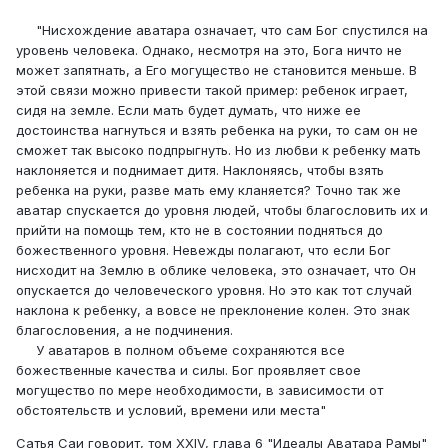
"Нисхождение аватара означает, что сам Бог спустился на
уровень человека. Однако, несмотря на это, Бога ничто не
может запятнать, а Его могущество не становится меньше. В
этой связи можно привести такой пример: ребенок играет,
сидя на земле. Если мать будет думать, что ниже ее
достоинства нагнуться и взять ребенка на руки, то сам он не
сможет так высоко подпрыгнуть. Но из любви к ребенку мать
наклоняется и поднимает дитя. Наклоняясь, чтобы взять
ребенка на руки, разве мать ему кланяется? Точно так же
аватар спускается до уровня людей, чтобы благословить их и
прийти на помощь тем, кто не в состоянии подняться до
божественного уровня. Невежды полагают, что если Бог
нисходит на Землю в облике человека, это означает, что Он
опускается до человеческого уровня. Но это как тот случай
наклона к ребенку, а вовсе не преклонение колен. Это знак
благословения, а не подчинения.
У аватаров в полном объеме сохраняются все
божественные качества и силы. Бог проявляет свое
могущество по мере необходимости, в зависимости от
обстоятельств и условий, времени или места"
Сатья Саи говорит, том XXIV, глава 6 "Идеалы Аватара Рамы"