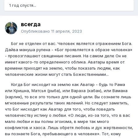
1 год спустя...
всегда
Опубликовано
11 апреля, 2023
Бог не отделен от вас. Человек является отражением Бога.
Дайва мануша рупена - «Бог проявляется в образе человека»
- провозглашают священные писания. На самом деле Он не
имеет какого-то определенного облика. Аватары время от
времени приходят на землю, чтобы показать людям, как
человеческие жизни могут стать Божественными...
Когда Бог нисходит на землю как Аватар - будь то Рама
или Кришна, Матсья (рыба), или Вараха (кабан), или Вамана
(карлик), то все это только для одной цели. Вы сознаете лишь
мгновенные результаты таких явлений. Но следует заметить,
что Бог нисходит как Аватар для того, чтобы поведать
человечеству истину о любви. «О люди, из-за того, что в вас
мало любви и вы полны эгоизма, в мире так много
конфликтов и хаоса. Лишь обретя любовь и дух жертвенности,
вы познаете Бога, пребывающего в человеке». Тот, кому