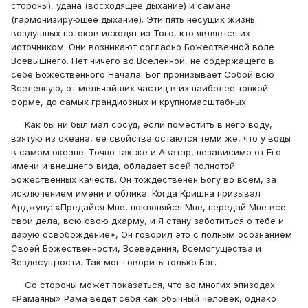
стороны), удана (восходящее дыхание) и самана
(гармонизирующее дыхание). Эти пять несущих жизнь
воздушных потоков исходят из Того, кто является их
источником. Они возникают согласно Божественной воле
Всевышнего. Нет ничего во Вселенной, не содержащего в
себе Божественного Начала. Бог пронизывает Собой всю
Вселенную, от мельчайших частиц в их наиболее тонкой
форме, до самых грандиозных и крупномасштабных.
Как бы ни был мал сосуд, если поместить в него воду,
взятую из океана, ее свойства остаются теми же, что у воды
в самом океане. Точно так же и Аватар, независимо от Его
имени и внешнего вида, обладает всей полнотой
Божественных качеств. Он тождественен Богу во всем, за
исключением имени и облика. Когда Кришна призывал
Арджуну: «Предайся Мне, поклоняйся Мне, передай Мне все
свои дела, всю свою дхарму, и Я стану заботиться о тебе и
дарую освобождение», Он говорил это с полным осознанием
Своей Божественности, Всеведения, Всемогущества и
Вездесущности. Так мог говорить только Бог.
Со стороны может показаться, что во многих эпизодах
«Рамаяны» Рама ведет себя как обычный человек, однако