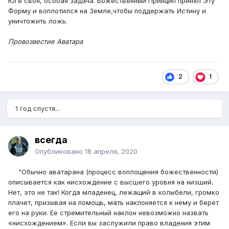
Юге своя, особая задача. Божественный Принцип принял Эту
Форму и воплотился на Земле,чтобы поддержать Истину и
уничтожить ложь.
Провозвестие Аватара
2
1
1 год спустя...
всегда
Опубликовано
18 апреля, 2020
"Обычно аватарана (процесс воплощения божественности)
описывается как ни­схождение с высшего уровня на низший.
Нет, это не так! Когда младенец, лежащий в колыбели, гром­ко
плачет, призывая на помощь, мать наклоняется к нему и берет
его на руки. Ее стремительный наклон невозможно назвать
«нисхождением». Если вы заслу­жили право владения этим