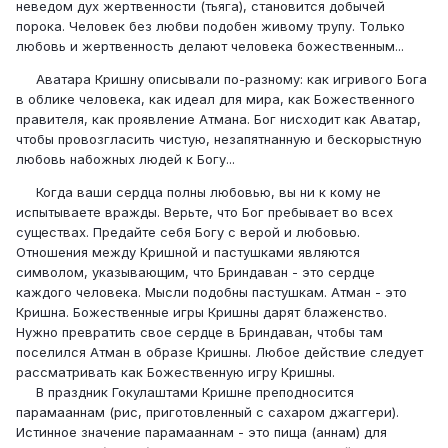
неведом дух жертвенности (тьяга), становится добычей
порока. Человек без любви подобен живому трупу. Только
любовь и жертвенность делают человека божественным...
Аватара Кришну описывали по-разному: как игривого Бога
в облике человека, как идеал для мира, как Божественного
правителя, как проявление Атмана. Бог нисходит как Аватар,
чтобы провозгласить чистую, незапятнанную и бескорыстную
любовь набожных людей к Богу...
Когда ваши сердца полны любовью, вы ни к кому не
испытываете вражды. Верьте, что Бог пребывает во всех
существах. Предайте себя Богу с верой и любовью.
Отношения между Кришной и пастушками являются
символом, указывающим, что Бриндаван - это сердце
каждого человека. Мысли подобны пастушкам. Атман - это
Кришна. Божественные игры Кришны дарят блаженство.
Нужно превратить свое сердце в Бриндаван, чтобы там
поселился Атман в образе Кришны. Любое действие следует
рассматривать как Божественную игру Кришны.
В праздник Гокулаштами Кришне преподносится
парамааннам (рис, приготовленный с сахаром джаггери).
Истинное значение парамааннам - это пища (аннам) для