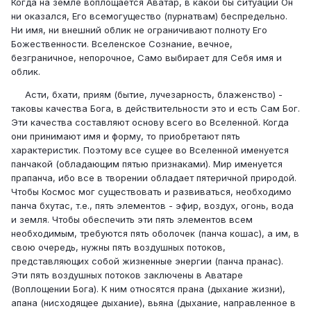
Когда на земле воплощается Аватар, в какой бы ситуации Он
ни оказался, Его всемогущество (пурнатвам) беспредельно.
Ни имя, ни внешний облик не ограничивают полноту Его
Божественности. Вселенское Сознание, вечное,
безграничное, непорочное, Само выбирает для Себя имя и
облик.
Асти, бхати, приям (бытие, лучезарность, блаженство) -
таковы качества Бога, в действительности это и есть Сам Бог.
Эти качества составляют основу всего во Вселенной. Когда
они принимают имя и форму, то приобретают пять
характеристик. Поэтому все сущее во Вселенной именуется
панчакой (обладающим пятью признаками). Мир именуется
прапанча, ибо все в творении обладает пятеричной природой.
Чтобы Космос мог существовать и развиваться, необходимо
панча бхутас, т.е., пять элементов - эфир, воздух, огонь, вода
и земля. Чтобы обеспечить эти пять элементов всем
необходимым, требуются пять оболочек (панча кошас), а им, в
свою очередь, нужны пять воздушных потоков,
представляющих собой жизненные энергии (панча пранас).
Эти пять воздушных потоков заключены в Аватаре
(Воплощении Бога). К ним относятся прана (дыхание жизни),
апана (нисходящее дыхание), вьяна (дыхание, направленное в