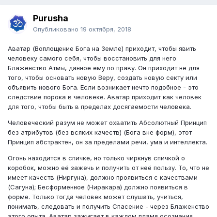
Purusha
Опубликовано
19 октября, 2018
Аватар (Воплощение Бога на Земле) приходит, чтобы явить
человеку самого себя, чтобы восстановить для него
Блаженство Атмы, данное ему по праву. Он приходит не для
того, чтобы основать новую Веру, создать новую секту или
объявить нового Бога. Если возникает нечто подобное - это
следствие порока в человеке. Аватар приходит как человек
для того, чтобы быть в пределах досягаемости человека.
Человеческий разум не может охватить Абсолютный Принцип
без атрибутов (без всяких качеств) (Бога вне форм), этот
Принцип абстрактен, он за пределами речи, ума и интеллекта.
Огонь находится в спичке, но только чиркнув спичкой о
коробок, можно её зажечь и получить от неё пользу. То, что не
имеет качеств (Ниргуна), должно проявиться с качествами
(Сагуна); Бесформенное (Ниракара) должно появиться в
форме. Только тогда человек может слушать, учиться,
понимать, следовать и получить Спасение - через Блаженство
этого опыта. Аватар зажигает в каждом пламя осознания,