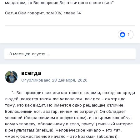
мандатом, то Воплоще­ние Бога явится и спасет вас"
Сатья Саи говорит, том XIV, глава 14
1
8 месяцев спустя...
всегда
Опубликовано
28 декабря, 2020
"....Бог приходит как аватар тоже с телом и, на­ходясь среди
людей, кажется таким же человеком, как все - смотря по
тому, кто как видит. Но име­ется одно решающее отличие.
Воплощенный Бог, аватар, ничем не затронут. Он обладает
упекшей (безразличием к результатам), в то время как обыч­
ному человеку, облаченному в тело, присущ силь­ный интерес
к результатам (апекша). Человеческое начало - это «я»,
«мое»; божественное начало - это Брахман (абсолют)...