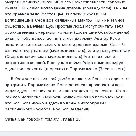
мудрец Васиштха, знавший о его Божественности, говорил:
«Рама! Ты - само воплощение дхармы (праведности). Ты - не
это бренное тело, состоящее из плоти и крови. Ты
воплощаешь в Себе все священные мантры. Ты - не земное
существо, а Вечный Дух. Простые люди могут считать Тебя
обыкновенным смертным, но йоги (достигшие Освобождения)
видят в Тебе Божественный оплот дхармы». Аватар Рама
поистине является самим олицетворением дхармы. Слог Ра
означает пурушатвам (мужественность), или махапурушатвам
(Сверхчеловеческая мужественность). Ма также имеет
несколько значений. В результате имя Рама символизирует
единство пракрити (творения) и Параматмана (Всевышнего).
В Космосе нет никакой двойственности. Бог - это единство
пракрити и Параматмана. Бог в человеке проявляется как
индивидуальная личность, и наша задача - распознать Бога в
каждом человеке. Личность, умноженная на бесконечность -
это Бог. Бога нужно видеть во всем многообразии
бесконечного Космоса, ибо Бог Вездесущ
Сатья Саи говорит, том XVII, глава 26