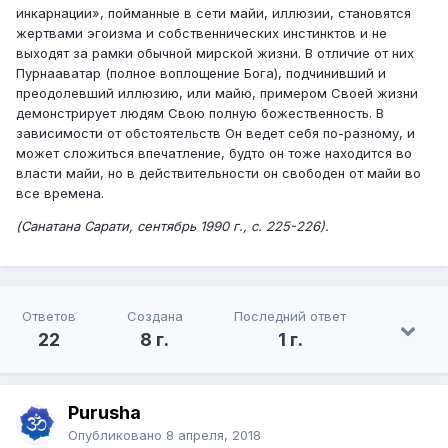
инкарнации», пойманные в сети майи, иллюзии, становятся
жертвами эгоизма и собственнических инстинктов и не
выходят за рамки обычной мирской жизни. В отличие от них
Пурнааватар (полное воплощение Бога), подчинивший и
преодолевший иллюзию, или майю, примером Своей жизни
демонстрирует людям Свою полную божественность. В
зависимости от обстоятельств Он ведет себя по-разному, и
может сложиться впечатление, будто он тоже находится во
власти майи, но в действительности он свободен от майи во
все времена.
(Санатана Сарати, сентябрь 1990 г., с. 225-226).
Ответов
Создана
Последний ответ
22
8 г.
1 г.
Purusha
Опубликовано
8 апреля, 2018