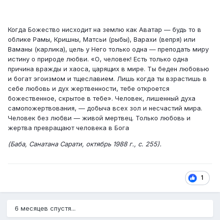
Когда Божество нисходит на землю как Аватар — будь то в
облике Рамы, Кришны, Матсьи (рыбы), Варахи (вепря) или
Ваманы (карлика), цель у Него только одна — преподать миру
истину о природе любви. «О, человек! Есть только одна
причина вражды и хаоса, царящих в мире. Ты беден любовью
и богат эгоизмом и тщеславием. Лишь когда ты взрастишь в
себе любовь и дух жертвенности, тебе откроется
божественное, скрытое в тебе». Человек, лишенный духа
самопожертвования, — добыча всех зол и несчастий мира.
Человек без любви — живой мертвец. Только любовь и
жертва превращают человека в Бога
(Баба, Санатана Сарати, октябрь 1988 г., с. 255).
1
6 месяцев спустя...