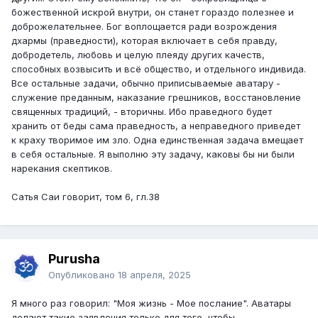
божественной искрой внутри, он станет гораздо полезнее и
доброжелательнее. Бог воплощается ради возрождения
дхармы (праведности), которая включает в себя правду,
добродетель, любовь и целую плеяду других качеств,
способных возвысить и всё общество, и отдельного индивида.
Все остальные задачи, обычно приписываемые аватару -
служение преданным, наказание грешников, восстановление
священных традиций, - вторичны. Ибо праведного будет
хранить от беды сама праведность, а неправедного приведет
к краху творимое им зло. Одна единственная задача вмещает
в себя остальные. Я выполню эту задачу, каковы бы ни были
нарекания скептиков.
Сатья Саи говорит, том 6, гл.38
Purusha
Опубликовано
18 апреля, 2025
Я много раз говорил: "Моя жизнь - Мое послание". Аватары
делают такие заявления только для того, чтобы