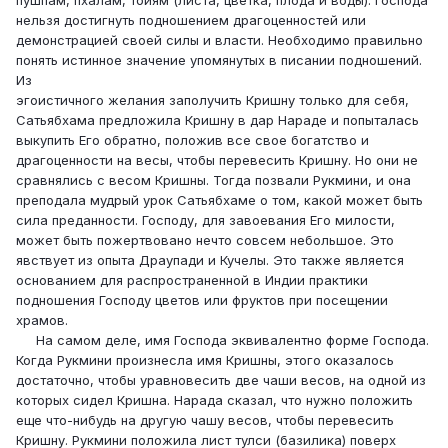
нельзя достигнуть подношением драгоценностей или
демонстрацией своей силы и власти. Необходимо правильно
понять истин­ное значение упомянутых в писании подношений.
Из
эгоистичного желания заполучить Кришну только для себя,
Сатьябхама предложила Кришну в дар Нараде и попыталась
выкупить Его обратно, положив все свое богатство и
драгоценности на весы, чтобы пере­весить Кришну. Но они не
сравнялись с весом Криш­ны. Тогда позвали Рукмини, и она
преподала муд­рый урок Сатьябхаме о том, какой может быть
сила преданности. Господу, для завоевания Его милости,
может быть пожертвовано нечто совсем небольшое. Это
явствует из опыта Драупади и Кучелы. Это так­же является
основанием для распространенной в Ин­дии практики
подношения Господу цветов или фрук­тов при посещении
храмов.
На самом деле, имя Господа эквивалентно фор­ме Господа.
Когда Рукмини произнесла имя Криш­ны, этого оказалось
достаточно, чтобы уравнове­сить две чаши весов, на одной из
которых сидел Кришна. Нарада сказал, что нужно положить
еще что-нибудь на другую чашу весов, чтобы перевесить
Кришну. Рукмини положила лист тулси (базилика) поверх