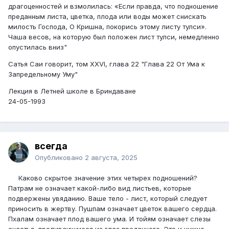
драгоценностей и взмолилась: «Если правда, что подношение
преданным листа, цветка, плода или воды может снискать
милость Господа, О Кришна, покорись этому листу тулси».
Чаша весов, на кото­рую был положен лист тулси, немедленно
опусти­лась вниз"
Сатья Саи говорит, том XXVI, глава 22 "Глава 22 От Ума к
Запредельному Уму"
Лекция в Летней школе в Бриндаване
24-05-1993
всегда
Опубликовано
2 августа, 2025
Каково скрытое значение этих четырех подно­шений?
Патрам не означает какой-либо вид листь­ев, которые
подвержены увяданию. Ваше тело - лист, который следует
приносить в жертву. Пушпам озна­чает цветок вашего сердца.
Пхалам означает плод вашего ума. И тойям означает слезы
счастья, про­ливающиеся из глаз преданного. Это и нужно