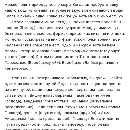
можно понять природу всего мира. Когда вы пробуете одну
каплю воды из океана, вы узнаете вкус всей океан­ской воды.
Капля и океан - одно. Точно так же ум есть мир и мир есть ум.
В этом огромном мире сегодня насчитывается более 500
кроров (5 млрд) человеческих существ. Между ними могут
быть различия в именах, формах, привычках питания и отдыха.
Но, если посмотреть на них с физической точки зрения, все
человеческие существа есть одно. В каждом есть четыре
формы, которые можно понять с помощью соответствующей
таттвы (поиска). В этом поиске истины Тат отно­сится к
Параматме (Всеобщему «Я»). Всеобщее «Я» безгранично и
неизмеримо.
Чтобы понять безграничного Параматму, вы дол­жны пойти
одним из множества путей. Веданта делает акцент на девяти
из этих путей: шраванам (слушание), киртанам (воспевание
славы Бога), Вишну намасмаранам (памятование имен
Господа), ванданам (приветствия), арчанам (ритуальное
богослужение), Пада севанам (служение Лотосным Сто­пам
Господа), дасьям (служение), сакхьям (дружба) и Атма-
Ниведанам (полное предание себя Господу). Все эти девять
путей преданности предписаны человеку, чтобы он мог
испытать самобытность каж­дого из них"