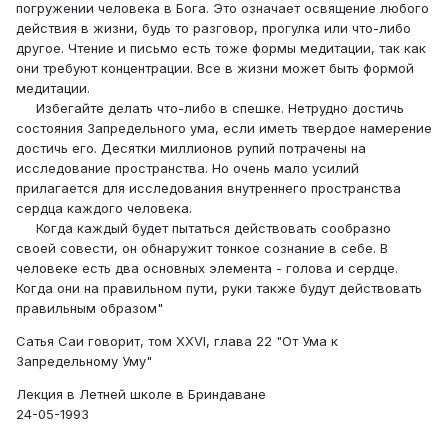
погружении человека в Бога. Это означает освяще­ние любого
действия в жизни, будь то разговор, прогул­ка или что-либо
другое. Чтение и письмо есть тоже формы медитации, так как
они требуют концентра­ции. Все в жизни может быть формой
медитации.
Избегайте делать что-либо в спешке. Нетрудно достичь
состояния Запредельного ума, если иметь твер­дое намерение
достичь его. Десятки миллионов рупий потрачены на
исследование пространства. Но очень мало усилий
прилагается для исследования внутрен­него пространства
сердца каждого человека.
Когда каждый будет пытаться действовать со­образно
своей совести, он обнаружит тонкое созна­ние в себе. В
человеке есть два основных элемента - голова и сердце.
Когда они на правильном пути, руки также будут действовать
правильным образом"
Сатья Саи говорит, том XXVI, глава 22 "От Ума к
Запредельному Уму"
Лекция в Летней школе в Бриндаване
24-05-1993