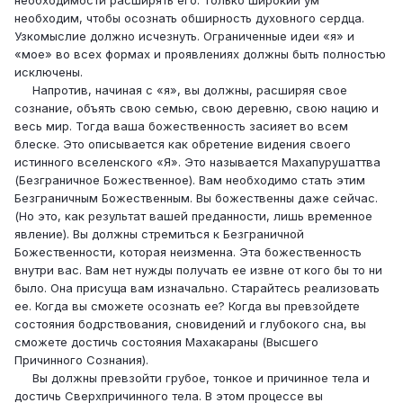
необходим, чтобы осознать обширность духовного сердца.
Узкомыслие должно исчезнуть. Ограниченные идеи «я» и
«мое» во всех формах и проявлениях должны быть полно­стью
исключены.
Напротив, начиная с «я», вы должны, расширяя свое
сознание, объять свою семью, свою деревню, свою нацию и
весь мир. Тогда ваша божественность засияет во всем
блеске. Это описывается как обрете­ние видения своего
истинного вселенского «Я». Это называется Махапурушаттва
(Безграничное Боже­ственное). Вам необходимо стать этим
Безгранич­ным Божественным. Вы божественны даже сейчас.
(Но это, как результат вашей преданности, лишь вре­менное
явление). Вы должны стремиться к Безгра­ничной
Божественности, которая неизменна. Эта бо­жественность
внутри вас. Вам нет нужды получать ее извне от кого бы то ни
было. Она присуща вам изначально. Старайтесь реализовать
ее. Когда вы сможете осознать ее? Когда вы превзойдете
состоя­ния бодрствования, сновидений и глубокого сна, вы
сможете достичь состояния Махакараны (Высшего
Причинного Сознания).
Вы должны превзойти грубое, тонкое и причин­ное тела и
достичь Сверхпричинного тела. В этом процессе вы