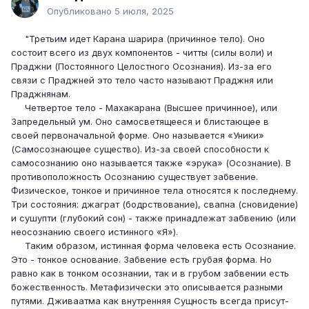
Опубликовано
5 июля, 2025
"Третьим идет Карана шарира (причинное тело). Оно
состоит всего из двух компонентов - читты (силы воли) и
Праджни (Постоянного Целостного Осознания). Из-за его
связи с Праджней это тело часто называют Праджня или
Праджнянам.
Четвертое тело - Махакарана (Высшее причин­ное), или
Запредельный ум. Оно самосветящееся и блистающее в
своей первоначальной форме. Оно называется «Уники»
(Самосознающее существо). Из-за своей способности к
самосознанию оно называ­ется также «эрука» (Осознание). В
противоположность Осознанию существует забвение.
Физическое, тонкое и причинное тела относятся к последнему.
Три состояния: джаграт (бодрствование), свапна (сно­видение)
и сушупти (глубокий сон) - также при­надлежат забвению (или
неосознанию своего истинного «Я»).
Таким образом, истинная форма человека есть Осознание.
Это - тонкое основание. Забвение есть грубая форма. Но
равно как в тонком осознании, так и в грубом забвении есть
божественность. Ме­тафизически это описывается разными
путями. Дживаатма как внутренняя Сущность всегда присут­