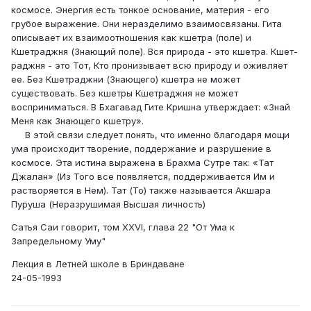
космосе. Энергия есть тонкое основание, материя - его
грубое выражение. Они неразделимо взаимосвязаны. Гита
описывает их взаимоотношения как кшетра (поле) и
Кшетраджня (Знающий поле). Вся природа - это кшетра. Кшет­
раджня - это Тот, Кто пронизывает всю природу и оживляет
ее. Без Кшетраджни (Знающего) кшетра не может
существовать. Без кшетры Кшетраджня не может
восприниматься. В Бхагавад Гите Кришна утверждает: «Знай
Меня как Знающего кшетру».
В этой связи следует понять, что именно благо­даря мощи
ума происходит творение, поддержание и разрушение в
космосе. Эта истина выражена в Брах­ма Сутре так: «Тат
Джалан» (Из Того все появляет­ся, поддерживается Им и
растворяется в Нем). Тат (То) также называется Акшара
Пуруша (Неразруши­мая Высшая личность)
Сатья Саи говорит, том XXVI, глава 22 "От Ума к
Запредельному Уму"
Лекция в Летней школе в Бриндаване
24-05-1993