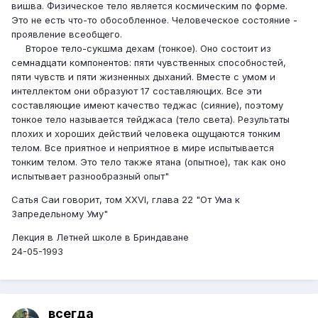
вишва. Физическое тело является космическим по форме.
Это не есть что-то обособленное. Человеческое состояние -
про­явление всеобщего.
Второе тело-сукшма дехам (тонкое). Оно состо­ит из
семнадцати компонентов: пяти чувственных способностей,
пяти чувств и пяти жизненных дыханий. Вместе с умом и
интеллектом они образу­ют 17 составляющих. Все эти
составляющие имеют качество теджас (сияние), поэтому
тонкое тело на­зывается тейджаса (тело света). Результаты
плохих и хороших действий человека ощущаются тонким
телом. Все приятное и неприятное в мире испытыва­ется
тонким телом. Это тело также ятана (опытное), так как оно
испытывает разнообразный опыт"
Сатья Саи говорит, том XXVI, глава 22 "От Ума к
Запредельному Уму"
Лекция в Летней школе в Бриндаване
24-05-1993
всегда