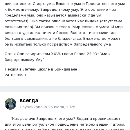
двигаетесь от Сверх-ума, Высшего ума и Просветленного ума
к Божественному, Запредель­ному уму. Это состояние - за
пределами ума, оно называется аманаска (где ум
отсутствует). Оно так­же описывается как видеха (отсутствие
сознания тела). Ум связан с телом. Мир связан с умом. И мир
связан с удовольствием и болью. Все это - источники все
большего связывания, а не блаженства. Блажен­ство может
быть испытано только посредством Зап­редельного ума
Сатья Саи говорит, том XXVI, глава Глава 22 "От Ума к
Запредельному Уму"
Лекция в Летней школе в Бриндаване
24-05-1993
всегда
Опубликовано
26 июля, 2025
"Как достичь Запредельного ума? Веданта пред­писывает
для этой цели ритуальное подношение че­тырех вещей: патрам,
пушпам, пхалам, тойям (листа, цветка, плода и воды). Господа