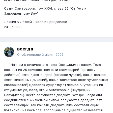
Сатья Саи говорит, том XXVI, глава 22 "От Ума к
Запредельному Уму"
Лекция в Летней школе в Бриндаване
24-05-1993
всегда
Опубликовано
3 июля, 2025
"Начнем с физического тела. Оно видимо глазом. Тело
состоит из 25 компонентов: пяти кармендрий (органов
действия), пяти джнянендрий (органов чувств), панча-пранас
(пяти жизненных дыханий), панча танматрас (пяти чувственных
способнос­тей) Вдобавок существуют четыре внутренних ин­
струмента: ум, воля, эго и Антахкарана (Внутрен­ний
Побудитель). Всего получается двадцать четыре. Когда они
соединяются с жизненной силой, получа­ется двадцать пять
составляющих. Так как эти двад­цать пять составляющих
появились из космоса, воп­лощенное существо называется