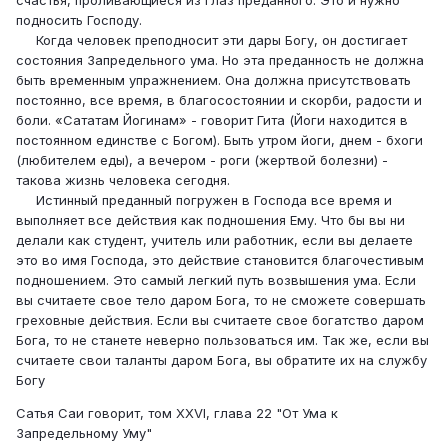
под­носить Господу.
Когда человек преподносит эти дары Богу, он достигает
состояния Запредельного ума. Но эта пре­данность не должна
быть временным упражнением. Она должна присутствовать
постоянно, все время, в благосостоянии и скорби, радости и
боли. «Сататам Йогинам» - говорит Гита (Йоги находится в
постоян­ном единстве с Богом). Быть утром йоги, днем - бхоги
(любителем еды), а вечером - роги (жертвой бо­лезни) -
такова жизнь человека сегодня.
Истинный преданный погружен в Господа все время и
выполняет все действия как подношения Ему. Что бы вы ни
делали как студент, учитель или работник, если вы делаете
это во имя Господа, это действие становится благочестивым
подношением. Это самый легкий путь возвышения ума. Если
вы считаете свое тело даром Бога, то не сможете совер­шать
греховные действия. Если вы считаете свое бо­гатство даром
Бога, то не станете неверно пользо­ваться им. Так же, если вы
считаете свои таланты даром Бога, вы обратите их на службу
Богу
Сатья Саи говорит, том XXVI, глава 22 "От Ума к
Запредельному Уму"