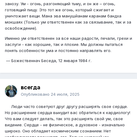
занозу. Ум - огонь, разгоняющий тьму, и он же – огонь,
готовящий пищу. Это тот же огонь, который сжигает и
уничтожает вещи. Мана эва манушйанам каранам бандха
мокшаях (Только ум ответственен как за связывание, так и за
освобождение).
Именно ум ответственен за все наши радости, печали, грехи и
заслуги - как хорошие, так и плохие. Мы должны пытаться
понять особенности ума и постоянно направлять его.
— Божественнач Беседа, 12 января 1984 г.
всегда
Опубликовано
24 июля, 2025
Люди часто советуют друг другу расширять свое сердце.
Но расширение сердца вынудит вас обра­титься к кардиологу!
Что вам следует делать, так это расширять свой ум, свое
видение. Сердце - не физи­ческое, а духовное - изначально
широко. Оно облада­ет космическим сознанием. Нет
необходимости рас­ширять его. Только широкий ум