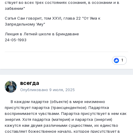
ствует во всех трех состояниях сознания, в осознании и в
забвении"
Сатья Саи говорит, том XXVI, глава 22 "От Ума к
Запредельному Уму"
Лекция в Летней школе в Бриндаване
24-05-1993
1
всегда
Опубликовано
9 июля, 2025
В каждом падартхе (объекте) в мире неизменно
присутствует парартха (трансцендентное). Падартпха
воспринимается чувствами. Парартха присутствует в нем как
энергия. Хотя падартха (материя) и па­рартха (энергия)
кажутся нам двумя различными сущностями, их единство
составляет божественное начало, которое присутствует в