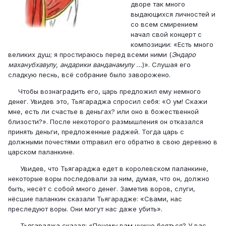
дворе так много
выдающихся личностей и
со всем смирением
начал свой концерт с
композиции: «Есть много
великих душ; я простираюсь перед всеми ними (
Эндаро
маханубхавулу, андарики ванданамулу ...
)». Слушая его
сладкую песнь, всё собрание было заворожено.
Чтобы вознаградить его, царь предложил ему немного
денег. Увидев это, Тьягараджа спросил себя: «О ум! Скажи
мне, есть ли счастье в деньгах? или оно в божественной
близости?». После некоторого размышления он отказался
принять деньги, предложенные раджей. Тогда царь с
должными почестями отправил его обратно в свою деревню в
царском паланкине.
Увидев, что Тьягараджа едет в королевском паланкине,
некоторые воры последовали за ним, думая, что он, должно
быть, несёт с собой много денег. Заметив воров, слуги,
нёсшие паланкин сказали Тьягарадже: «Свами, нас
преследуют воры. Они могут нас даже убить».
Тьягараджа сказал: «Почему вам нужно бояться? У вас