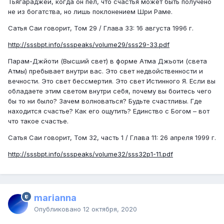
Тьягараджей, когда он пел, что счастья может быть получено
не из богатства, но лишь поклонением Шри Раме.
Сатья Саи говорит, Том 29 / Глава 33: 16 августа 1996 г.
http://sssbpt.info/ssspeaks/volume29/sss29-33.pdf
Парам-Джйоти (Высший свет) в форме Атма Джьоти (света
Атмы) пребывает внутри вас. Это свет недвойственности и
вечности. Это свет бессмертия. Это свет Истинного Я. Если вы
обладаете этим светом внутри себя, почему вы боитесь чего
бы то ни было? Зачем волноваться? Будьте счастливы. Где
находится счастье? Как его ощутить? Единство с Богом – вот
что такое счастье.
Сатья Саи говорит, Том 32, часть 1 / Глава 11: 26 апреля 1999 г.
http://sssbpt.info/ssspeaks/volume32/sss32p1-11.pdf
marianna
Опубликовано
12 октября, 2020