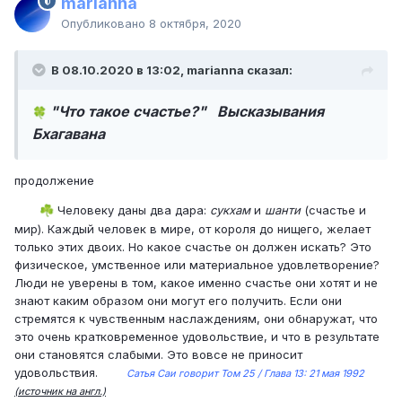
marianna
Опубликовано
8 октября, 2020
В 08.10.2020 в 13:02, marianna сказал:
"Что такое счастье?" Высказывания
🍀
Бхагавана
продолжение
Человеку даны два дара:
сукхам
и
шанти
(счастье и
☘️
мир). Каждый человек в мире, от короля до нищего, желает
только этих двоих. Но какое счастье он должен искать? Это
физическое, умственное или материальное удовлетворение?
Люди не уверены в том, какое именно счастье они хотят и не
знают каким образом они могут его получить. Если они
стремятся к чувственным наслаждениям, они обнаружат, что
это очень кратковременное удовольствие, и что в результате
они становятся слабыми. Это вовсе не приносит
удовольствия.
Сатья Саи говорит Том 25 / Глава 13: 21 мая 1992
(источник на англ.)