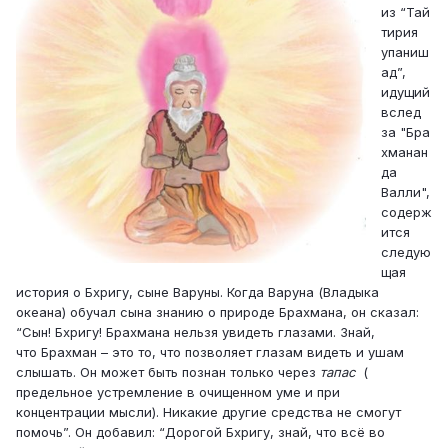
из “Тай
тирия
упаниш
ад”,
идущий
вслед
за "Бра
хманан
да
Валли",
содерж
ится
следую
щая
история о Бхригу, сыне Варуны. Когда Варуна (Владыка
океана) обучал сына знанию о природе Брахмана, он сказал:
“Сын! Бхригу! Брахмана нельзя увидеть глазами. Знай,
что Брахман – это то, что позволяет глазам видеть и ушам
слышать. Он может быть познан только через
тапас
(
предельное устремление в очищенном уме и при
концентрации мысли). Никакие другие средства не смогут
помочь”. Он добавил: “Дорогой Бхригу, знай, что всё во