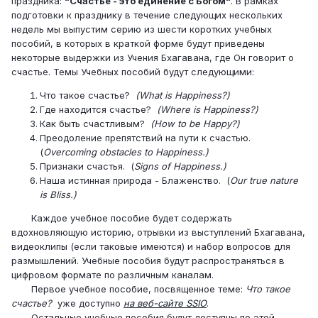
праздника:
"Счастье - это единение с Богом"
. В рамках
подготовки к празднику в течение следующих нескольких
недель мы выпустим серию из шести коротких учебных
пособий, в которых в краткой форме будут приведены
некоторые выдержки из Учения Бхагавана, где Он говорит о
счастье. Темы Учебных пособий будут следующими:
Что такое счастье?
(What is Happiness?)
Где находится счастье?
(Where is Happiness?)
Как быть счастливым?
(How to be Happy?)
Преодоление препятствий на пути к счастью.
(
Overcoming obstacles to Happiness.)
Признаки счастья. (
Signs of Happiness.)
Наша истинная природа - Блаженство. (
Our true nature
is Bliss.)
Каждое учебное пособие будет содержать
вдохновляющую историю, отрывки из выступлений Бхагавана,
видеоклипы (если таковые имеются) и набор вопросов для
размышлений. Учебные пособия будут распространяться в
цифровом формате по различным каналам.
Первое учебное пособие, посвященное теме:
Что такое
счастье?
уже доступно
на веб-сайте SSIO
.
Остальные учебные пособия будут доступны по этой