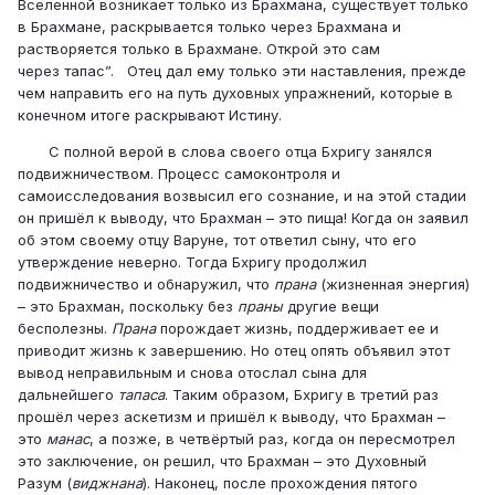
Вселенной возникает только из Брахмана, существует только
в Брахмане, раскрывается только через Брахмана и
растворяется только в Брахмане. Открой это сам
через тапас”. Отец дал ему только эти наставления, прежде
чем направить его на путь духовных упражнений, которые в
конечном итоге раскрывают Истину.
С полной верой в слова своего отца Бхригу занялся
подвижничеством. Процесс самоконтроля и
самоисследования возвысил его сознание, и на этой стадии
он пришёл к выводу, что Брахман – это пища! Когда он заявил
об этом своему отцу Варуне, тот ответил сыну, что его
утверждение неверно. Тогда Бхригу продолжил
подвижничество и обнаружил, что
прана
(жизненная энергия)
– это Брахман, поскольку без
праны
другие вещи
бесполезны.
Прана
порождает жизнь, поддерживает ее и
приводит жизнь к завершению. Но отец опять объявил этот
вывод неправильным и снова отослал сына для
дальнейшего
тапаса
. Таким образом, Бхригу в третий раз
прошёл через аскетизм и пришёл к выводу, что Брахман –
это
манас
, а позже, в четвёртый раз, когда он пересмотрел
это заключение, он решил, что Брахман – это Духовный
Разум (
виджнана
). Наконец, после прохождения пятого