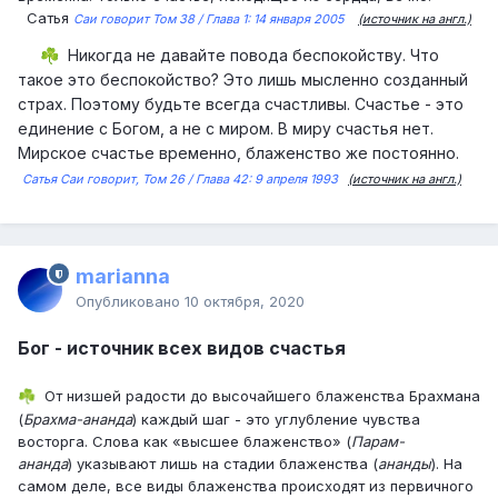
Сатья
Саи говорит Том 38 / Глава 1: 14 января 2005
(источник на англ.)
Никогда не давайте повода беспокойству. Что
☘️
такое это беспокойство? Это лишь мысленно созданный
страх. Поэтому будьте всегда счастливы. Счастье - это
единение с Богом, а не с миром. В миру счастья нет.
Мирское счастье временно, блаженство же постоянно.
Сатья Саи говорит, Том 26 / Глава 42: 9 апреля 1993
(источник на англ.)
marianna
Опубликовано
10 октября, 2020
Бог - источник всех видов счастья
От низшей радости до высочайшего блаженства Брахмана
☘️
(
Брахма-ананда
) каждый шаг - это углубление чувства
восторга. Слова как «высшее блаженство» (
Парам-
ананда
) указывают лишь на стадии блаженства (
ананды
). На
самом деле, все виды блаженства происходят из первичного