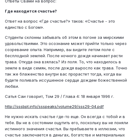
Ответы Свами на вопрос:
Где находится счастье?
Ответ на вопрос «Где счастье?» таков: «Счастье - это
единство с Богом».
Студенты склонны забывать об этом в погоне за мирскими
удовольствиями. Это осознание может прийти только через
созревание опыта. Например, вы видите летом поле с
бесплодной землей. После ночного дождя начинает расти
трава. Откуда она взялась? Из поля. То, что находилось в
земле в виде семян, после дождя выросло как трава. Точно
так же блаженство внутри вас прорастет тогда, когда вы
будете поливать иссушенное сердце дождем божественной
любви.
Сатья Саи говорит, Том 29 / Глава 4: 18 января 1996 г.
http://sssbpt.info/ssspeaks/volume29/sss29-04.pdf
Не нужно искать счастье где-то еще. Он всегда с тобой и в
тебе. Вы не в состоянии ощутить его, поскольку вы не поняли
истинного значения счастья. Вы пребываете в иллюзии, что
счастье заключается в деньгах, богатстве и материальных