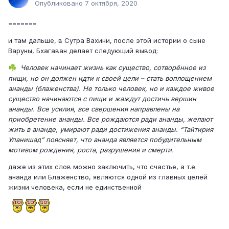
Опубликовано
7 октября, 2020
=======
и там дальше, в Сутра Вахини, после этой истории о сыне
Варуны, Бхагаван делает следующий вывод:
Человек начинает жизнь как существо, сотворённое из
☘️
пищи, но он должен идти к своей цели – стать воплощением
ананды (блаженства). Не только человек, но и каждое живое
существо начинаются с пищи и жаждут достичь вершин
ананды. Все усилия, все свершения направлены на
приобретение ананды. Все рождаются ради ананды, желают
жить в ананде, умирают ради достижения ананды. “Тайтирия
Упанишад” поясняет, что ананда является побудительным
мотивом рождения, роста, разрушения и смерти.
даже из этих слов можно заключить, что счастье, а т.е.
ананда или Блаженство, являются одной из главных целей
жизни человека, если не единственной