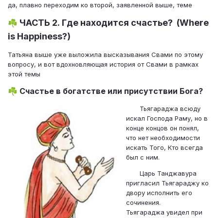
да, плавно переходим ко второй, заявленной выше, теме
ЧАСТЬ 2. Где находится счастье? (Where
☘️
is Happiness?)
Татьяна выше уже выложила высказывания Свами по этому
вопросу, и вот вдохновляющая история от Свами в рамках
этой темы
Счастье в богатстве или присутствии Бога?
☘️
Тьягараджа всюду
искал Господа Раму, но в
конце концов он понял,
что нет необходимости
искать Того, Кто всегда
был с ним.
Царь Танджавура
пригласил Тьягараджу ко
двору исполнить его
сочинения.
Тьягараджа увидел при