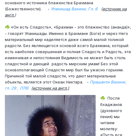
основного источника блаженства Брахмана
(Божественности). -
Упанишад Вахини, Гл. 6
(
источник на
англ.
)
«Он есть Сладость», «Брахман - это блаженство (ананда)»,
☘️
- говорят Упанишады. Именно в Брахмане (Боге) и через Него
материальный мир наделяется даже самой малой толикой
радости. Без являющегося основой всего Брахмана, который
есть наиболее совершенная и полная Сладость и Радость, эта
изменчивая и непостоянная Видимость не может быть столь
сладостной и дающей радость мирским умам! Без этой
основополагающей Сладости мир был бы ужасно горьким.
Причиной той малой сладости, что дают материальные
объекты, является этот Океан Нектара. -
Прашанти Вахини,
гл. 29 , (178)
(источник на англ.)
После
☘️
бхаджанов
(духовного
пения) мы
читаем
молитву:
«Пусть все