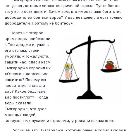
нет денег, которые являются причиной страха. Пусть боятся
те, у кого есть деньги. Зачем тем, кто имеет лишь богатство
добродетелей бояться воров? У вас нет денег, а есть только
добродетели. Поэтому не бойтесь».
Через некоторое
время воры прибежали
к Тьягарадже и, упав к
его стопам, стали
умолять: «Пожалуйста,
защити нас, спаси нас».
Тьягараджа спросил их:
«От кого я должен вас
защитить? Почему вы
просите меня спасти
вас? Какое бедствие
вас постигло?» Тогда
воры сказали
Тьягарадже, что двое
молодых людей,
вооруженных луками и стрелами, угрожали наказать их.
Услышав это, Тьягараджа, который раньше ходил всюду в