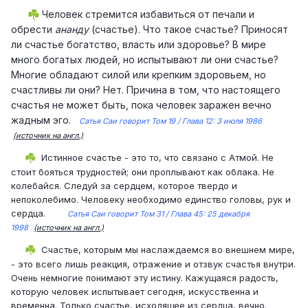
Человек стремится избавиться от печали и
☘️
обрести
ананду
(счастье). Что такое счастье? Приносят
ли счастье богатство, власть или здоровье? В мире
много богатых людей, но испытывают ли они счастье?
Многие обладают силой или крепким здоровьем, но
счастливы ли они? Нет. Причина в том, что настоящего
счастья не может быть, пока человек заражен вечно
жадным эго.
Сатья Саи говорит Том 19 / Глава 12: 3 июля 1986
(источник на англ.)
Истинное счастье - это то, что связано с Атмой. Не
☘️
стоит бояться трудностей; они проплывают как облака. Не
колебайся. Следуй за сердцем, которое твердо и
непоколебимо. Человеку необходимо единство головы, рук и
сердца.
Сатья Саи говорит Том 31 / Глава 45: 25 декабря
1998
(источник на англ.)
Счастье, которым мы наслаждаемся во внешнем мире,
☘️
- это всего лишь реакция, отражение и отзвук счастья внутри.
Очень немногие понимают эту истину. Кажущаяся радость,
которую человек испытывает сегодня, искусственна и
временна. Только счастье, исходящее из сердца, вечно.