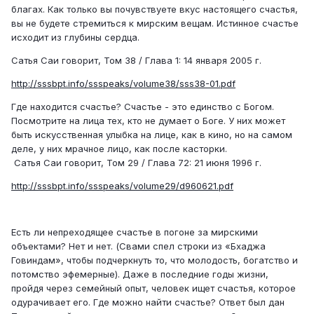
благах. Как только вы почувствуете вкус настоящего счастья,
вы не будете стремиться к мирским вещам. Истинное счастье
исходит из глубины сердца.
Сатья Саи говорит, Том 38 / Глава 1: 14 января 2005 г.
http://sssbpt.info/ssspeaks/volume38/sss38-01.pdf
Где находится счастье? Счастье - это единство с Богом.
Посмотрите на лица тех, кто не думает о Боге. У них может
быть искусственная улыбка на лице, как в кино, но на самом
деле, у них мрачное лицо, как после касторки.
Сатья Саи говорит, Том 29 / Глава 72: 21 июня 1996 г.
http://sssbpt.info/ssspeaks/volume29/d960621.pdf
Есть ли непреходящее счастье в погоне за мирскими
объектами? Нет и нет. (Свами спел строки из «Бхаджа
Говиндам», чтобы подчеркнуть то, что молодость, богатство и
потомство эфемерные). Даже в последние годы жизни,
пройдя через семейный опыт, человек ищет счастья, которое
одурачивает его. Где можно найти счастье? Ответ был дан