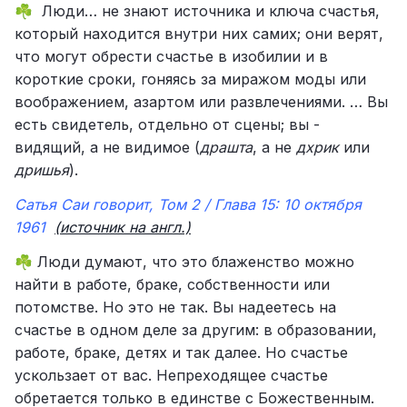
Люди… не знают источника и ключа счастья,
☘️
который находится внутри них самих; они верят,
что могут обрести счастье в изобилии и в
короткие сроки, гоняясь за миражом моды или
воображением, азартом или развлечениями. … Вы
есть свидетель, отдельно от сцены; вы -
видящий, а не видимое (
драшта
, а не
дхрик
или
дришья
).
Сатья Саи говорит, Том 2 / Глава 15: 10 октября
1961
(источник на англ.)
Люди думают, что это блаженство можно
☘️
найти в работе, браке, собственности или
потомстве. Но это не так. Вы надеетесь на
счастье в одном деле за другим: в образовании,
работе, браке, детях и так далее. Но счастье
ускользает от вас. Непреходящее счастье
обретается только в единстве с Божественным.