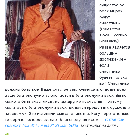
существа во
всех мирах
будут
счастливы
(Самастха
Лока Сукхино
Бхаванту)!
Разве является
большим
достижением,
если
счастливы
будете только
вы? Счастливы
должны быть все. Ваше счастье заключается в счастье всех,
ваше благополучие заключается в благополучии всех. Вы не
можете быть счастливы, когда другие несчастны. Поэтому
молитесь о благополучии всех, включая крошечных существ и
насекомых. Это истинный смысл единства. Богу дорого только
то сердце, которое желает благополучия всем. -
Сатья Саи
говорит Том 41 / Глава 8: 31 мая 2008
(источник на англ.)