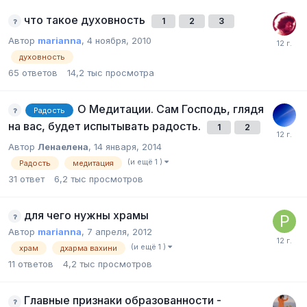
что такое духовность
1
2
3
Автор
marianna
,
4 ноября, 2010
духовность
65
ответов
14,2 тыс
просмотра
О Медитации. Сам Господь, глядя
Радость
на вас, будет испытывать радость.
1
2
Автор
Ленаелена
,
14 января, 2014
(и ещё 1 )
Радость
медитация
31
ответ
6,2 тыс
просмотров
для чего нужны храмы
Автор
marianna
,
7 апреля, 2012
(и ещё 1 )
храм
дхарма вахини
11
ответов
4,2 тыс
просмотров
Главные признаки образованности -