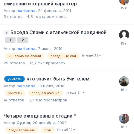
смирение и хороший характер
Автор
marianna
,
24 февраля, 2011
5
ответов
4,8 тыс
просмотров
Беседа Свами с итальянской преданной
1
2
Автор
marianna
,
7 июня, 2010
(и ещё 3 )
инневью со свами
преданные саи
29
ответов
12,7 тыс
просмотр
что значит быть Учителем
учитель
Автор
marianna
,
10 июля, 2010
(и ещё 2 )
учитель
предназначение
14
ответов
5,7 тыс
просмотров
Четыре ежедневные стадии *
Автор
Одина
,
20 декабря, 2009
(и ещё 1 )
бодрствование
сон