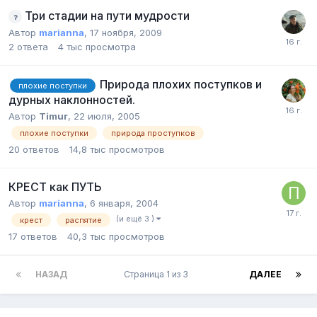
Три стадии на пути мудрости
Автор
marianna
,
17 ноября, 2009
2
ответа
4 тыс
просмотра
Природа плохих поступков и
плохие поступки
дурных наклонностей.
Автор
Timur
,
22 июля, 2005
плохие поступки
природа проступков
20
ответов
14,8 тыс
просмотров
КРЕСТ как ПУТЬ
Автор
marianna
,
6 января, 2004
(и ещё 3 )
крест
распятие
17
ответов
40,3 тыс
просмотров
НАЗАД
Страница 1 из 3
ДАЛЕЕ