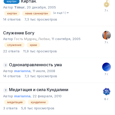
Киртан.
киртан
Автор
Timur
,
20 декабря, 2005
(и ещё 1 )
киртан
нама санкиртан
14
ответов
7,3 тыс
просмотров
Служение Богу
Автор
Гость Мудрец_Любви
,
11 сентября, 2005
служение
храм
22
ответа
11,9 тыс
просмотров
Однонаправленность ума
Автор
marianna
,
11 июля, 2008
14
ответов
7,3 тыс
просмотров
Медитация и сила Кундалини
Автор
marianna
,
22 февраля, 2010
медитация
кундалини
3
ответа
5,6 тыс
просмотров