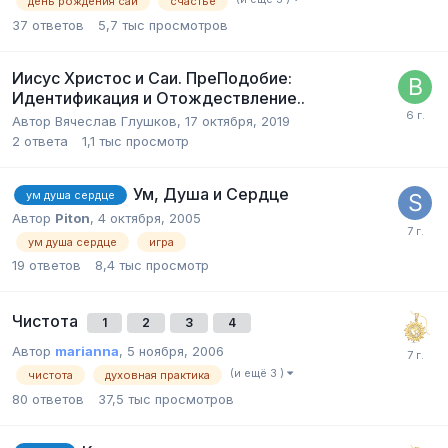
день рождения саи
счастье
37
ответов
5,7 тыс
просмотров
Иисус Христос и Саи. ПреПодобие:
Идентификация и Отождествление..
Автор Вячеслав Глушков,
17 октября, 2019
2
ответа
1,1 тыс
просмотр
Ум, Душа и Сердце
ум душа сердце
Автор
Piton
,
4 октября, 2005
ум душа сердце
игра
19
ответов
8,4 тыс
просмотр
Чистота
1
2
3
4
Автор
marianna
,
5 ноября, 2006
(и ещё 3 )
чистота
духовная практика
80
ответов
37,5 тыс
просмотров