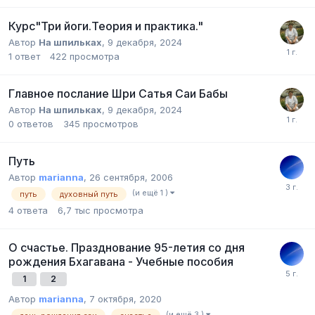
Курс"Три йоги.Теория и практика."
Автор
На шпильках
,
9 декабря, 2024
1
ответ
422
просмотра
Главное послание Шри Сатья Саи Бабы
Автор
На шпильках
,
9 декабря, 2024
0
ответов
345
просмотров
Путь
Автор
marianna
,
26 сентября, 2006
(и ещё 1 )
путь
духовный путь
4
ответа
6,7 тыс
просмотра
О счастье. Празднование 95-летия со дня
рождения Бхагавана - Учебные пособия
1
2
Автор
marianna
,
7 октября, 2020
(и ещё 3 )