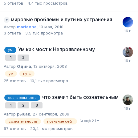
5
ответов
4,4 тыс
просмотров
мировые проблемы и пути их устранения
Автор
marianna
,
19 мая, 2010
3
ответа
3,5 тыс
просмотра
Ум как мост к Непроявленному
ум
1
2
Автор
Одина
,
13 октября, 2008
ум
путь
25
ответов
10,1 тыс
просмотра
что значит быть сознательным
сознательность
1
2
3
Автор
рыбак
,
27 сентября, 2009
(и ещё 2 )
сознательность
познание себя
67
ответов
20,4 тыс
просмотров