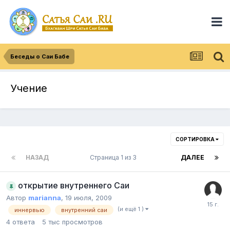
Беседы о Саи Бабе
Учение
СОРТИРОВКА
НАЗАД
Страница 1 из 3
ДАЛЕЕ
открытие внутреннего Саи
Автор
marianna
,
19 июля, 2009
(и ещё 1 )
иннервью
внутренний саи
4
ответа
5 тыс
просмотров