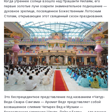
Когда утреннее солнце взошло над Прашанти Нилаям, его
первые золотые лучи озарили знаменательное подношение —
духовное зрелище, посвященное Божественным Лотосным
Стопам, открывающее этот священный сезон празднования.
Это беспрецедентное представление под названием «Чатур-
Веда-Свара-Сангама — Аромат Вед» представляет собой
возвышенное слияние Четырех Вед и Музыки —
божественную гармонию Шрути, Лайи и Бхавы, — где вечные