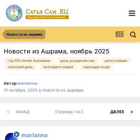
Новости из ашрама
Новости из Ашрама, ноябрь 2025
год 100-летия бхагавана
день рождения саи
ратхотсавам
женский день
президент индии
нарендра моди
Автор
marianna
31 октября, 2025
в
Новости из ашрама
НАЗАД
Страница 1 из 2
ДАЛЕЕ
marianna