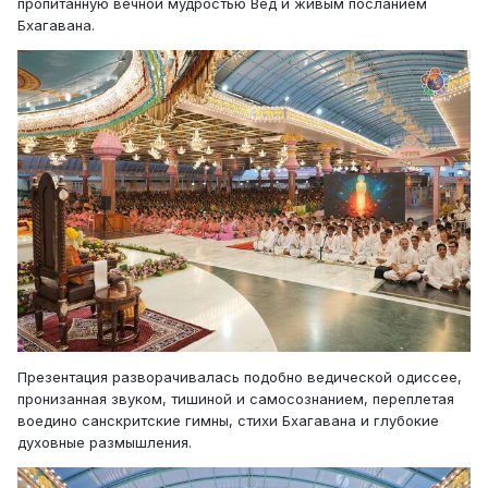
пропитанную вечной мудростью Вед и живым посланием
Бхагавана.
Презентация разворачивалась подобно ведической одиссее,
пронизанная звуком, тишиной и самосознанием, переплетая
воедино санскритские гимны, стихи Бхагавана и глубокие
духовные размышления.