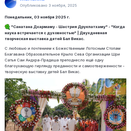
Опубликовано
3 ноября, 2025
Понедельник, 03 ноября 2025 г.
"Санатана Дхармаму - Шастрия Друкпатхаму" - "Когда
наука встречается с духовностью" | Двухдневная
творческая выставка детей Бал Викас.
С любовью и почтением к Божественным Лотосным Стопам
Бхагавана Образовательное Крыло Сева Организации Шри
Сатья Саи Андхра-Прадеша преподнесло ещё одну
благоухающую гирлянду преданности и самоотверженности -
творческую выставку детей Бал Викас.