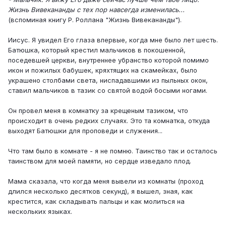
Жизнь Вивекананды с тех пор навсегда изменилась...
(вспоминая книгу Р. Роллана "Жизнь Вивекананды").
Иисус. Я увидел Его глаза впервые, когда мне было лет шесть.
Батюшка, который крестил мальчиков в покошенной,
поседевшей церкви, внутреннее убранство которой помимо
икон и пожилых бабушек, кряхтящих на скамейках, было
украшено столбами света, ниспадавшими из пыльных окон,
ставил мальчиков в тазик со святой водой босыми ногами.
Он провел меня в комнатку за крещеным тазиком, что
происходит в очень редких случаях. Это та комнатка, откуда
выходят Батюшки для проповеди и служения...
Что там было в комнате - я не помню. Таинство так и осталось
таинством для моей памяти, но сердце изведало плод.
Мама сказала, что когда меня вывели из комнаты (проход
длился несколько десятков секунд), я вышел, зная, как
крестится, как складывать пальцы и как молиться на
нескольких языках.