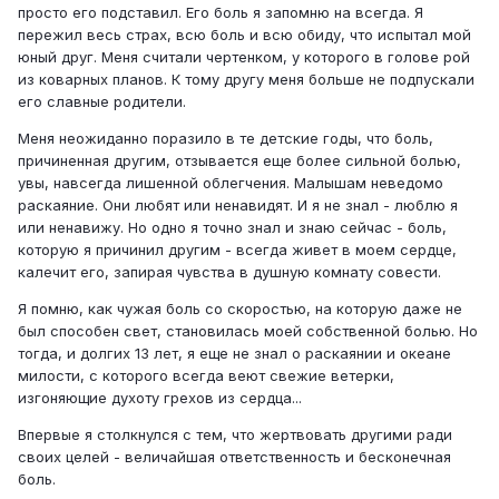
просто его подставил. Его боль я запомню на всегда. Я
пережил весь страх, всю боль и всю обиду, что испытал мой
юный друг. Меня считали чертенком, у которого в голове рой
из коварных планов. К тому другу меня больше не подпускали
его славные родители.
Меня неожиданно поразило в те детские годы, что боль,
причиненная другим, отзывается еще более сильной болью,
увы, навсегда лишенной облегчения. Малышам неведомо
раскаяние. Они любят или ненавидят. И я не знал - люблю я
или ненавижу. Но одно я точно знал и знаю сейчас - боль,
которую я причинил другим - всегда живет в моем сердце,
калечит его, запирая чувства в душную комнату совести.
Я помню, как чужая боль со скоростью, на которую даже не
был способен свет, становилась моей собственной болью. Но
тогда, и долгих 13 лет, я еще не знал о раскаянии и океане
милости, с которого всегда веют свежие ветерки,
изгоняющие духоту грехов из сердца...
Впервые я столкнулся с тем, что жертвовать другими ради
своих целей - величайшая ответственность и бесконечная
боль.