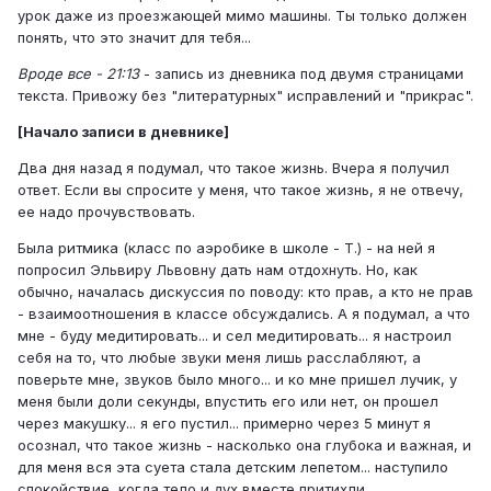
урок даже из проезжающей мимо машины. Ты только должен
понять, что это значит для тебя...
Вроде все - 21:13
- запись из дневника под двумя страницами
текста. Привожу без "литературных" исправлений и "прикрас".
[Начало записи в дневнике]
Два дня назад я подумал, что такое жизнь. Вчера я получил
ответ. Если вы спросите у меня, что такое жизнь, я не отвечу,
ее надо прочувствовать.
Была ритмика (класс по аэробике в школе - Т.) - на ней я
попросил Эльвиру Львовну дать нам отдохнуть. Но, как
обычно, началась дискуссия по поводу: кто прав, а кто не прав
- взаимоотношения в классе обсуждались. А я подумал, а что
мне - буду медитировать... и сел медитировать... я настроил
себя на то, что любые звуки меня лишь расслабляют, а
поверьте мне, звуков было много... и ко мне пришел лучик, у
меня были доли секунды, впустить его или нет, он прошел
через макушку... я его пустил... примерно через 5 минут я
осознал, что такое жизнь - насколько она глубока и важная, и
для меня вся эта суета стала детским лепетом... наступило
спокойствие, когда тело и дух вместе притихли.