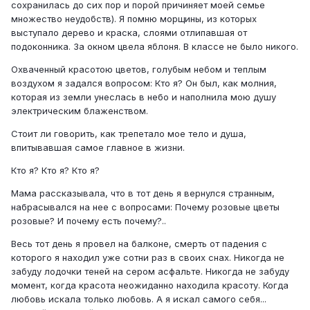
сохранилась до сих пор и порой причиняет моей семье
множество неудобств). Я помню морщины, из которых
выступало дерево и краска, слоями отлипавшая от
подоконника. За окном цвела яблоня. В классе не было никого.
Охваченный красотою цветов, голубым небом и теплым
воздухом я задался вопросом: Кто я? Он был, как молния,
которая из земли унеслась в небо и наполнила мою душу
электрическим блаженством.
Стоит ли говорить, как трепетало мое тело и душа,
впитывавшая самое главное в жизни.
Кто я? Кто я? Кто я?
Мама рассказывала, что в тот день я вернулся странным,
набрасывался на нее с вопросами: Почему розовые цветы
розовые? И почему есть почему?..
Весь тот день я провел на балконе, смерть от падения с
которого я находил уже сотни раз в своих снах. Никогда не
забуду лодочки теней на сером асфальте. Никогда не забуду
момент, когда красота неожиданно находила красоту. Когда
любовь искала только любовь. А я искал самого себя...