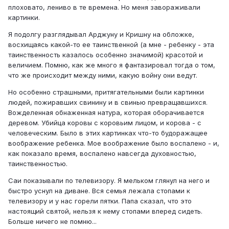
плоховато, лениво в те времена. Но меня завораживали
картинки.
Я подолгу разглядывал Арджуну и Кришну на обложке,
восхищаясь какой-то ее таинственной (а мне - ребенку - эта
таинственность казалось особенно значимой) красотой и
величием. Помню, как же много я фантазировал тогда о том,
что же происходит между ними, какую войну они ведут.
Но особенно страшными, притягательными были картинки
людей, пожиравших свинину и в свинью превращавшихся.
Вожделенная обнаженная натура, которая оборачивается
деревом. Убийца коровы с коровьим лицом, и корова - с
человеческим. Было в этих картинках что-то будоражащее
воображение ребенка. Мое воображение было воспалено - и,
как показало время, воспалено навсегда духовностью,
таинственностью.
Саи показывали по телевизору. Я мельком глянул на него и
быстро уснул на диване. Вся семья лежала стопами к
телевизору и у нас горели пятки. Папа сказал, что это
настоящий святой, нельзя к нему стопами вперед сидеть.
Больше ничего не помню...