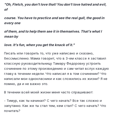
"Oh, Fletch, you don't love that! You don't love hatred and evil,
of
course. You have to practice and see the real gull, the good in
every one
of them, and to help them see it in themselves. That's what I
mean by
love. It's fun, when you get the knack of it."
Писать или говорить то, что уже написано и сказано,
бессмысленно. Мама говорит, что в 3-ем классе я заставил
классную руководительницу Тамару Федоровну устроить
сочинение по этому произведению и сам читал вслух каждую
главу в течении недели. Что написал я в том сочинении? Что
написали мои однокласники и как сложились их жизни? Я не
помню, да и не важно это.
В течении всей моей жизни меня часто спрашивают:
- Тимур, как ты начинал? С чего начать? Все так сложно и
запутанно. Как же ты стал тем, кем стал? С чего начать? Что
почитать?