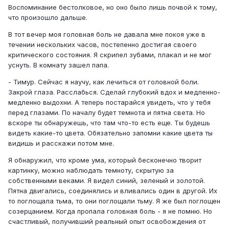
Воспоминание бестолковое, но оно было лишь почвой к тому,
что произошло дальше.
В тот вечер моя головная боль не давала мне покоя уже в
течении нескольких часов, постепенно достигая своего
критического состояния. Я скрипел зубами, плакал и не мог
уснуть. В комнату зашел папа.
- Тимур. Сейчас я научу, как лечиться от головной боли.
Закрой глаза. Расслабься. Сделай глубокий вдох и медленно-
медленно выдохни. А теперь постарайся увидеть, что у тебя
перед глазами. По началу будет темнота и пятна света. Но
вскоре ты обнаружешь, что там что-то есть еще. Ты будешь
видеть какие-то цвета. Обязательно запомни какие цвета ты
видишь и расскажи потом мне.
Я обнаружил, что кроме ума, который бесконечно творит
картинку, можно наблюдать темноту, скрытую за
собственными веками. Я видел синий, зеленый и золотой.
Пятна двигались, соединялись и вливались один в другой. Их
то поглощала тьма, то они поглощали тьму. Я же был поглощен
созерцанием. Когда пропала головная боль - я не помню. Но
счастливый, получивший реальный опыт освобождения от