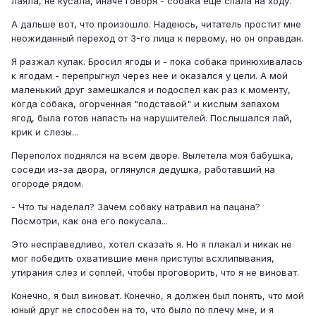
лаяла, не кусала, иначе говоря - собака еще спала на ходу.
А дальше вот, что произошло. Надеюсь, читатель простит мне
неожиданный переход от 3-го лица к первому, но он оправдан.
Я разжал кулак. Бросил ягоды и - пока собака принюхивалась
к ягодам - перепрыгнул через нее и оказался у цели. А мой
маленький друг замешкался и подоспел как раз к моменту,
когда собака, огорченная "подставой" и кислым запахом
ягод, была готов напасть на нарушителей. Послышался лай,
крик и слезы...
Переполох поднялся на всем дворе. Вылетела моя бабушка,
соседи из-за двора, оглянулся дедушка, работавший на
огороде рядом.
- Что ты наделал? Зачем собаку натравил на пацана?
Посмотри, как она его покусала...
Это несправедливо, хотел сказать я. Но я плакал и никак не
мог победить охватившие меня приступы всхлипывания,
утирания слез и соплей, чтобы проговорить, что я не виноват.
Конечно, я был виноват. Конечно, я должен был понять, что мой
юный друг не способен на то, что было по плечу мне, и я