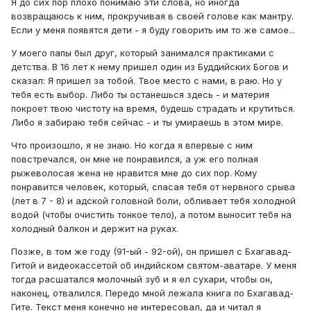
Я до сих пор плохо понимаю эти слова, но иногда
возвращаюсь к ним, прокручивая в своей голове как мантру.
Если у меня появятся дети - я буду говорить им то же самое...
У моего папы был друг, который занимался практиками с
детства. В 16 лет к нему пришел один из Буддийских Богов и
сказал: Я пришел за тобой. Твое место с нами, в раю. Но у
тебя есть выбор. Либо ты останешься здесь - и материя
покроет твою чистоту на время, будешь страдать и крутиться.
Либо я забираю тебя сейчас - и ты умираешь в этом мире.
Что произошло, я не знаю. Но когда я впервые с ним
повстречался, он мне не понравился, а уж его полная
рыжеволосая жена не нравится мне до сих пор. Кому
понравится человек, который, спасая тебя от нервного срыва
(лет в 7 - 8) и адской головной боли, обливает тебя холодной
водой (чтобы очистить тонкое тело), а потом выносит тебя на
холодный балкон и держит на руках.
Позже, в том же году (91-ый - 92-ой), он пришел с Бхагавад-
Гитой и видеокассетой об индийском святом-аватаре. У меня
тогда расшатался молочный зуб и я ел сухари, чтобы он,
наконец, отвалился. Передо мной лежала книга по Бхагавад-
Гите. Текст меня конечно не интересовал, да и читал я