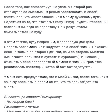
После того, как самолет чуть не упал, а я второй раз
столкнулся со смертью - я решил восстановить в своей
памяти все, что имеет отношения к моему духовному пути.
Надеяться на то, что этот опыт кому-нибудь будет интересен и
полезен я никогда не перестану. Но к результатам
привязываться не буду.
В этом топике, буду искренним, я преследую две цели.
Собрать воспоминания и задуматься о своей жизни. Показать
себя не только со стороны джняни, но и со стороны мистика
(меня часто обвиняют в сухости и суровости). И, наконец,
отыскать в себе переворотный момент в жизни и грамотно
реализовать настоящий, который вот-вот подступит...
У меня есть предчувствие, что в моей жизни, после того, как я
закончу рассказы о своем опыте, что-то произойдет. Кто
знает...
Вивекананда спросил Рамакришну:
- Вы видели Бога?
Рамакришна ответил:
- Мальчик. Я вижу Его даже сейчас лучше чем твое лицо.