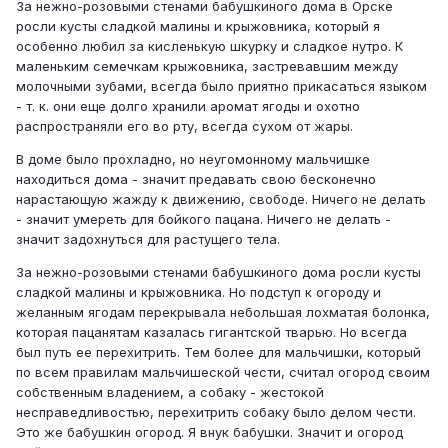
За нежно-розовыми стенами бабушкиного дома в Орске
росли кусты сладкой малины и крыжовника, который я
особенно любил за кисленькую шкурку и сладкое нутро. К
маленьким семечкам крыжовника, застревавшим между
молочными зубами, всегда было приятно прикасаться языком
- т. к. они еще долго хранили аромат ягоды и охотно
распространяли его во рту, всегда сухом от жары.
В доме было прохладно, но неугомонному мальчишке
находиться дома - значит предавать свою бесконечно
нарастающую жажду к движению, свободе. Ничего не делать
- значит умереть для бойкого пацана. Ничего не делать -
значит задохнуться для растущего тела.
За нежно-розовыми стенами бабушкиного дома росли кусты
сладкой малины и крыжовника. Но подступ к огороду и
желанным ягодам перекрывала небольшая лохматая болонка,
которая пацанятам казалась гигантской тварью. Но всегда
был путь ее перехитрить. Тем более для мальчишки, который
по всем правилам мальчишеской чести, считал огород своим
собственным владением, а собаку - жестокой
несправедливостью, перехитрить собаку было делом чести.
Это же бабушкин огород. Я внук бабушки. Значит и огород