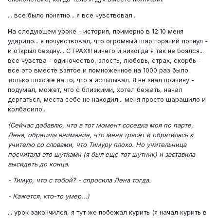
... все было понятно... я все чувствовал...
На следующем уроке - история, примерно в 12:10 меня
ударило... я почувствовал, что огромный шар горячий лопнул -
и открыл бездну... СТРАХ!!! ничего и никогда я так не боялся...
все чувства - одиночество, злость, любовь, страх, скорбь -
все это вместе взятое и помноженное на 1000 раз было
только похоже на то, что я испытывал. Я не знал причину -
подумал, может, что с близкими, хотел бежать, начал
дергаться, места себе не находил... меня просто шарашило и
колбасило...
(Сейчас добавлю, что в тот момент соседка моя по парте,
Лена, обратила внимание, что меня трясет и обратилась к
учителю со словами, что Тимуру плохо. Но учительница
посчитала это шутками (я был еще тот шутник) и заставила
высидеть до конца.
- Тимур, что с тобой? - спросила Лена тогда.
- Кажется, кто-то умер...)
... урок закончился, я тут же побежал курить (я начал курить в