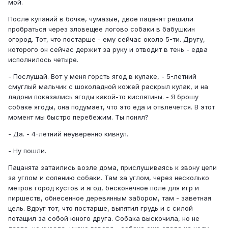
мой.
После купаний в бочке, чумазые, двое пацанят решили
пробраться через зловещее логово собаки в бабушкин
огород. Тот, что постарше - ему сейчас около 5-ти. Другу,
которого он сейчас держит за руку и отводит в тень - едва
исполнилось четыре.
- Послушай. Вот у меня горсть ягод в кулаке, - 5-летний
смуглый мальчик с шоколадной кожей раскрыл кулак, и на
ладони показались ягоды какой-то кислятины. - Я брошу
собаке ягоды, она подумает, что это еда и отвлечется. В этот
момент мы быстро перебежим. Ты понял?
- Да. - 4-летний неуверенно кивнул.
- Ну пошли.
Пацанята затаились возле дома, прислушиваясь к звону цепи
за углом и сопению собаки. Там за углом, через несколько
метров город кустов и ягод, бесконечное поле для игр и
пиршеств, обнесенное деревянным забором, там - заветная
цель. Вдруг тот, что постарше, выпятил грудь и с силой
потащил за собой юного друга. Собака выскочила, но не