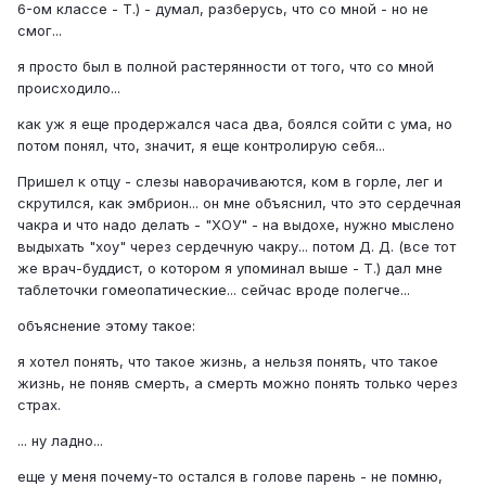
6-ом классе - Т.) - думал, разберусь, что со мной - но не
смог...
я просто был в полной растерянности от того, что со мной
происходило...
как уж я еще продержался часа два, боялся сойти с ума, но
потом понял, что, значит, я еще контролирую себя...
Пришел к отцу - слезы наворачиваются, ком в горле, лег и
скрутился, как эмбрион... он мне объяснил, что это сердечная
чакра и что надо делать - "ХОУ" - на выдохе, нужно мыслено
выдыхать "хоу" через сердечную чакру... потом Д. Д. (все тот
же врач-буддист, о котором я упоминал выше - Т.) дал мне
таблеточки гомеопатические... сейчас вроде полегче...
объяснение этому такое:
я хотел понять, что такое жизнь, а нельзя понять, что такое
жизнь, не поняв смерть, а смерть можно понять только через
страх.
... ну ладно...
еще у меня почему-то остался в голове парень - не помню,