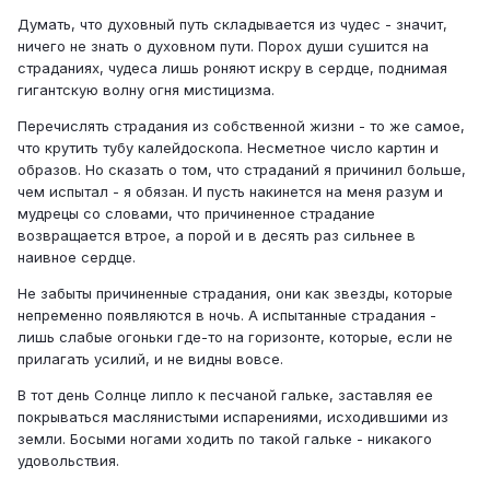
Думать, что духовный путь складывается из чудес - значит,
ничего не знать о духовном пути. Порох души сушится на
страданиях, чудеса лишь роняют искру в сердце, поднимая
гигантскую волну огня мистицизма.
Перечислять страдания из собственной жизни - то же самое,
что крутить тубу калейдоскопа. Несметное число картин и
образов. Но сказать о том, что страданий я причинил больше,
чем испытал - я обязан. И пусть накинется на меня разум и
мудрецы со словами, что причиненное страдание
возвращается втрое, а порой и в десять раз сильнее в
наивное сердце.
Не забыты причиненные страдания, они как звезды, которые
непременно появляются в ночь. А испытанные страдания -
лишь слабые огоньки где-то на горизонте, которые, если не
прилагать усилий, и не видны вовсе.
В тот день Солнце липло к песчаной гальке, заставляя ее
покрываться маслянистыми испарениями, исходившими из
земли. Босыми ногами ходить по такой гальке - никакого
удовольствия.