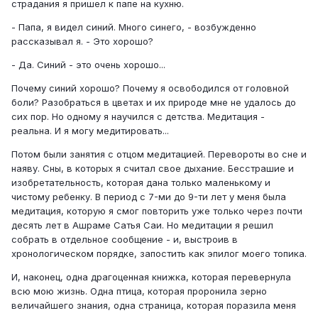
страдания я пришел к папе на кухню.
- Папа, я видел синий. Много синего, - возбужденно
рассказывал я. - Это хорошо?
- Да. Синий - это очень хорошо...
Почему синий хорошо? Почему я освободился от головной
боли? Разобраться в цветах и их природе мне не удалось до
сих пор. Но одному я научился с детства. Медитация -
реальна. И я могу медитировать...
Потом были занятия с отцом медитацией. Перевороты во сне и
наяву. Сны, в которых я считал свое дыхание. Бесстрашие и
изобретательность, которая дана только маленькому и
чистому ребенку. В период с 7-ми до 9-ти лет у меня была
медитация, которую я смог повторить уже только через почти
десять лет в Ашраме Сатья Саи. Но медитации я решил
собрать в отдельное сообщение - и, выстроив в
хронологическом порядке, запостить как эпилог моего топика.
И, наконец, одна драгоценная книжка, которая перевернула
всю мою жизнь. Одна птица, которая проронила зерно
величайшего знания, одна страница, которая поразила меня