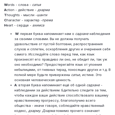
W
ords - слова -
сатья
A
ction - действие -
дхарма
T
houghts - мысли -
шанти
C
haracter - характер -
према
H
eart - сердце -
ахимса
W
: первая буква напоминает нам о
садхане
наблюдения
за своими словами. Вы не должны получать
удовольствие от пустой болтовни, распространения
слухов и сплетен, оскорбления других и очернения себя
самого. Исследуйте слово перед тем, как язык
произнесёт его: правдиво ли оно, не обидит ли, так уж
оно необходимо? Предостерегайте язык от упоения
небылицами, от гневных тирад, поносящих других и т.д. В
полной мере будьте привержены
сатье
, истине. Это
основная человеческая ценность.
A
: вторая буква напоминает ещё об одной
садхане
-
наблюдении за действием. Бдительно следите за тем,
чтобы каждое ваше действие способствовало вашему
нравственному прогрессу, благополучию всего
общества - иначе говоря, соблюдайте нравственный
кодекс,
дхарму
.
Дхарма
помимо прочего означает