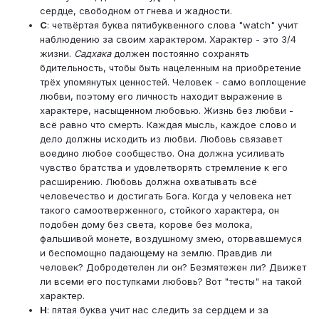
сердце, свободном от гнева и жадности.
C
: четвёртая буква пятибуквенного слова "watch" учит
наблюдению за своим характером. Характер - это 3/4
жизни.
Садхака
должен постоянно сохранять
бдительность, чтобы быть нацеленным на приобретение
трёх упомянутых ценностей. Человек - само воплощение
любви, поэтому его личность находит выражение в
характере, насыщенном любовью. Жизнь без любви -
всё равно что смерть. Каждая мысль, каждое слово и
дело должны исходить из любви. Любовь связавет
воедино любое сообщество. Она должна усиливать
чувство братства и удовлетворять стремление к его
расширению. Любовь должна охватывать всё
человечество и достигать Бога. Когда у человека нет
такого самоотверженного, стойкого характера, он
подобен дому без света, корове без молока,
фальшивой монете, воздушному змею, оторвавшемуся
и беспомощно падающему на землю. Правдив ли
человек? Добродетелен ли он? Безмятежен ли? Движет
ли всеми его поступками любовь? Вот "тесты" на такой
характер.
H
: пятая буква учит нас следить за сердцем и за