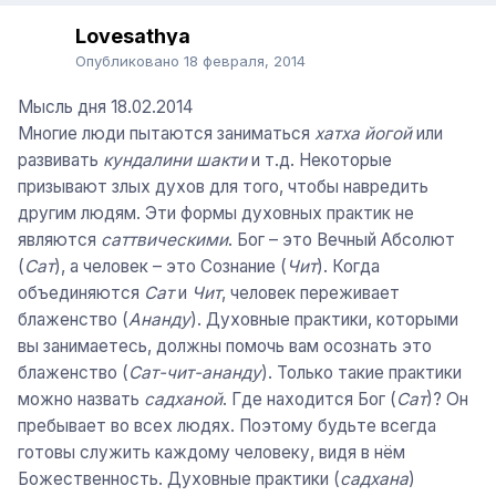
Lovesathya
Опубликовано
18 февраля, 2014
Мысль дня 18.02.2014
Многие люди пытаются заниматься
хатха йогой
или
развивать
кундалини шакти
и т.д. Некоторые
призывают злых духов для того, чтобы навредить
другим людям. Эти формы духовных практик не
являются
саттвическими
. Бог – это Вечный Абсолют
(
Сат
), а человек – это Сознание (
Чит
). Когда
объединяются
Сат
и
Чит
, человек переживает
блаженство (
Ананду
). Духовные практики, которыми
вы занимаетесь, должны помочь вам осознать это
блаженство (
Сат-чит-ананду
). Только такие практики
можно назвать
садханой
. Где находится Бог (
Сат
)? Он
пребывает во всех людях. Поэтому будьте всегда
готовы служить каждому человеку, видя в нём
Божественность. Духовные практики (
садхана
)