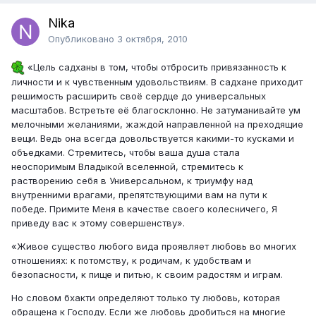
Nika
Опубликовано
3 октября, 2010
«Цель садханы в том, чтобы отбросить привязанность к
личности и к чувственным удовольствиям. В садхане приходит
решимость расширить своё сердце до универсальных
масштабов. Встретьте её благосклонно. Не затуманивайте ум
мелочными желаниями, жаждой направленной на преходящие
вещи. Ведь она всегда довольствуется какими-то кусками и
объедками. Стремитесь, чтобы ваша душа стала
неоспоримым Владыкой вселенной, стремитесь к
растворению себя в Универсальном, к триумфу над
внутренними врагами, препятствующими вам на пути к
победе. Примите Меня в качестве своего колесничего, Я
приведу вас к этому совершенству».
«Живое существо любого вида проявляет любовь во многих
отношениях: к потомству, к родичам, к удобствам и
безопасности, к пище и питью, к своим радостям и играм.
Но словом бхакти определяют только ту любовь, которая
обращена к Господу. Если же любовь дробиться на многие