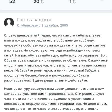
52
20 г.
1 г.
Гость авадхута
Опубликовано
8 декабря, 2005
Словно шелковичный червь, что из самого себя извлекает
нить и прядет, превращая его в собственную гробницу,
человек из собственного ума прядет сети, в которые сам же
и попадает. Но существуют методы освобождения от этих
сетей. Им вас обучает либо гуру, либо изнутри открывает Бог.
Обратитесь к садхане и она принесет облегчение. Откажитесь
от роли тряпичных клоунов, что вы исполняете на протяжении
веков. Изберайте роль героя, а не ничтожества! Забудьте
прошлое, не беспокойтесь о возможных ошибках и
разочарованиях. Будьте решительны и действуйте.
Некоторые гуру советуют вам вести дневник, отмечая в нем
каждое допущенное вами проявления зла. Они рекомендуют
читать эти записи в качестве духовного упражнения и
воспитывать твердую решимость исправиться. Но дело в том,
что когда вы что-то читаете или записываете, это только