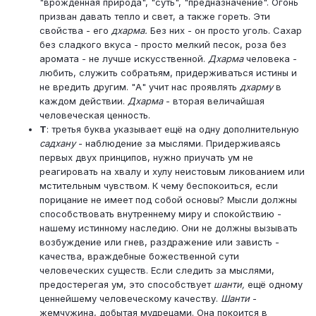
"врождённая природа", "суть", "предназначение". Огонь
призван давать тепло и свет, а также гореть. Эти
свойства - его
дхарма.
Без них - он просто уголь. Сахар
без сладкого вкуса - просто мелкий песок, роза без
аромата - не лучше искусственной.
Дхарма
человека -
любить, служить собратьям, придерживаться истины и
не вредить другим. "А" учит нас проявлять
дхарму
в
каждом действии.
Дхарма
- вторая величайшая
человеческая ценность.
T
: третья буква указывает ещё на одну дополнительную
садхану
- наблюдение за мыслями. Придерживаясь
первых двух принципов, нужно приучать ум не
реагировать на хвалу и хулу неистовым ликованием или
мстительным чувством. К чему беспокоиться, если
порицание не имеет под собой основы? Мысли должны
способствовать внутреннему миру и спокойствию -
нашему истинному наследию. Они не должны вызывать
возбуждение или гнев, раздражение или зависть -
качества, враждебные божественной сути
человеческих существ. Если следить за мыслями,
предостерегая ум, это способствует
шанти,
ещё одному
ценнейшему человеческому качеству.
Шанти
-
жемчужина, добытая мудрецами. Она покоится в