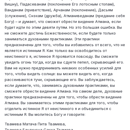
Вишну), Падасеванам (поклонение Его лотосным стопам),
Ванданам (приветствие), Арчанам (поклонение), Дасьям
(служение), Снэхам (дружба), Атманиведанам (предание себя
Богу) – и думает, что сможет обрести видение Атмана, если
будет идти по этим девяти путям. Но это большая ошибка. Вы
не сможете достичь Божественности, если будете только
заниматься духовными практиками. Эти практики
предназначены для того, чтобы вы избавились от всего, что не
является истинным Я. Как только вы освободитесь от
неистинного я, истинное Я проявится повсюду. Вы сможете
увидеть огонь тогда, когда вы сдуете пепел, скрывающий его.
Вам не нужно предпринимать никаких особенных усилий для
того, чтобы видеть солнце: вы можете видеть его, когда
рассеиваются тучи, скрывающие его. Вы заблуждаетесь,
если думаете, что, занимаясь духовными практиками, вы
сможете обрести видение Атмана. На самом деле, духовные
практики предназначены не для того, чтобы обрести видение
Атмана. Вы занимаетесь этими практиками для того, чтобы
отделить истинное Я от неистинного я и объединиться с
истинным Я. Вы молитесь Богу и говорите:
Твамева Матача Пита Твамева,
Твамева Бандхусча Сакха Твамева,