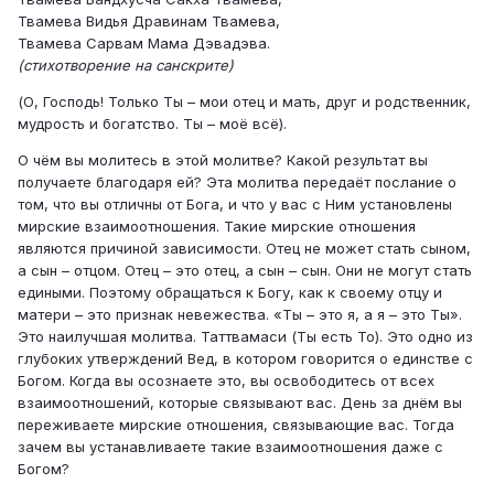
Твамева Видья Дравинам Твамева,
Твамева Сарвам Мама Дэвадэва.
(стихотворение на санскрите)
(О, Господь! Только Ты – мои отец и мать, друг и родственник,
мудрость и богатство. Ты – моё всё).
О чём вы молитесь в этой молитве? Какой результат вы
получаете благодаря ей? Эта молитва передаёт послание о
том, что вы отличны от Бога, и что у вас с Ним установлены
мирские взаимоотношения. Такие мирские отношения
являются причиной зависимости. Отец не может стать сыном,
а сын – отцом. Отец – это отец, а сын – сын. Они не могут стать
едиными. Поэтому обращаться к Богу, как к своему отцу и
матери – это признак невежества. «Ты – это я, а я – это Ты».
Это наилучшая молитва. Таттвамаси (Ты есть То). Это одно из
глубоких утверждений Вед, в котором говорится о единстве с
Богом. Когда вы осознаете это, вы освободитесь от всех
взаимоотношений, которые связывают вас. День за днём вы
переживаете мирские отношения, связывающие вас. Тогда
зачем вы устанавливаете такие взаимоотношения даже с
Богом?