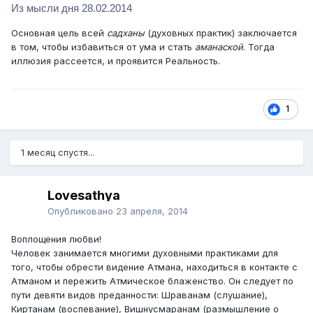
Из мысли дня 28.02.2014
Основная цель всей
садханы
(духовных практик) заключается
в том, чтобы избавиться от ума и стать
аманаской
. Тогда
иллюзия рассеется, и проявится Реальность.
1
1 месяц спустя...
Lovesathya
Опубликовано
23 апреля, 2014
Воплощения любви!
Человек занимается многими духовными практиками для
того, чтобы обрести видение Атмана, находиться в контакте с
Атманом и пережить Атмическое блаженство. Он следует по
пути девяти видов преданности: Шраванам (слушание),
Киртанам (воспевание), Вишнусмаранам (размышление о