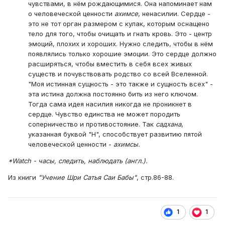
чувствами, в нём рождающимися. Она напоминает нам
о человеческой ценности
ахимсе
, ненасилии. Сердце -
это не тот орган размером с кулак, которым оснащено
тело для того, чтобы очищать и гнать кровь. Это - центр
эмоций, плохих и хороших. Нужно следить, чтобы в нём
появлялись только хорошие эмоции. Это сердце должно
расширяться, чтобы вместить в себя всех живых
существ и почувствовать родство со всей Вселенной.
"Моя истинная сущность - это также и сущность всех" -
эта истина должна постоянно бить из него ключом.
Тогда сама идея насилия никогда не проникнет в
сердце. Чувство единства не может породить
соперничество и противостояние. Так
садхана
,
указанная буквой "H", способствует развитию пятой
человеческой ценности -
ахимсы.
*Watch - часы, следить, наблюдать (англ.).
Из книги
"Учение Шри Сатья Саи Бабы"
, стр.86-88.
1
1