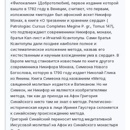
«Филокалии» (Добротолюбия), первое издание которой
вышло в 1782 году в Венеции, считают, что первым,
изложником «метода» был афонский аскет Никифор
Монах, в книге «О трезвении и хранении сердца» (
Patrologiac Cursus Completes Megine P. gr., Tomus 147),
что подтверждают современники Никифора, монахи,
братья Кал-лист и Игнатий Ксантопулы. Сами братья
Ксантопулы дали позднее наиболее полное и
систематическое изложение метода, назвав его
«естественным и научным вхождением ума в сердце». В
Европе метод становится известным по книге другого
современника Никифора Монаха, Симеона Нового
Богослова, которую в 1790 году издает Николай Глика
из Яннины. Книга Симеона под названием «Метод
священной молитвы» издается и Ватиканом. Но ни
Симеон, ни Никифор не являются изобретателями
метода, так как до прихода на Афон Григория
Синайского никто там не знал о методе. Религиозно-
историческая наука в лице Иринея Гаусгера склоняется
к синайскому происхождению метода.
Григорий Синайский переносит метод медитативной
Иисусовой молитвы1 на Афон из Синайского монастыря