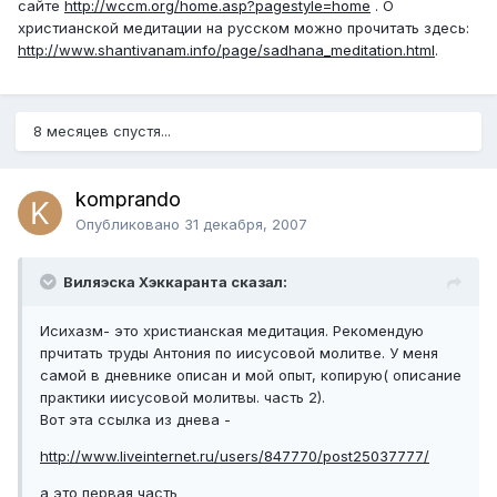
сайте
http://wccm.org/home.asp?pagestyle=home
. О
христианской медитации на русском можно прочитать здесь:
http://www.shantivanam.info/page/sadhana_meditation.html
.
8 месяцев спустя...
komprando
Опубликовано
31 декабря, 2007
Виляэска Хэккаранта сказал:
Исихазм- это христианская медитация. Рекомендую
прчитать труды Антония по иисусовой молитве. У меня
самой в дневнике описан и мой опыт, копирую( описание
практики иисусовой молитвы. часть 2).
Вот эта ссылка из днева -
http://www.liveinternet.ru/users/847770/post25037777/
а это первая часть