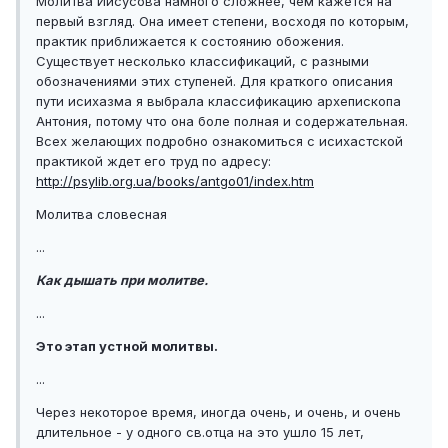
Молитва Иисусова намного сложнее, чем кажется на
первый взгляд. Она имеет степени, восходя по которым,
практик приближается к состоянию обожения.
Существует несколько классификаций, с разными
обозначениями этих ступеней. Для краткого описания
пути исихазма я выбрала классификацию архепископа
Антония, потому что она боле полная и содержательная.
Всех желающих подробно ознакомиться с исихастской
практикой ждет его труд по адресу:
http://psylib.org.ua/books/antgo01/index.htm
Молитва словесная
...
Как дышать при молитве.
...
Это этап устной молитвы.
...
Через некоторое время, иногда очень, и очень, и очень
длительное - у одного св.отца на это ушло 15 лет,