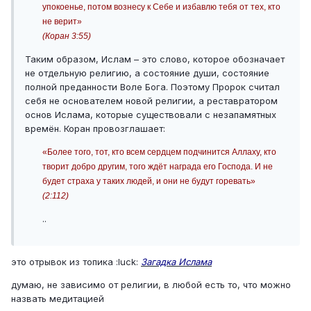
упокоенье, потом вознесу к Себе и избавлю тебя от тех, кто
не верит»
(Коран 3:55)
Таким образом, Ислам – это слово, которое обозначает
не отдельную религию, а состояние души, состояние
полной преданности Воле Бога. Поэтому Пророк считал
себя не основателем новой религии, а реставратором
основ Ислама, которые существовали с незапамятных
времён. Коран провозглашает:
«Более того, тот, кто всем сердцем подчинится Аллаху, кто
творит добро другим, того ждёт награда его Господа. И не
будет страха у таких людей, и они не будут горевать»
(2:112)
..
это отрывок из топика :luck:
Загадка Ислама
думаю, не зависимо от религии, в любой есть то, что можно
назвать медитацией