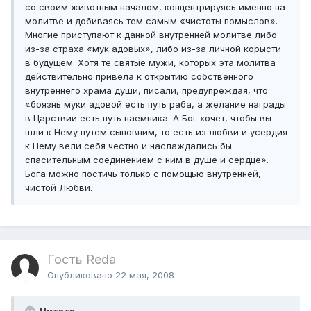
со своим животным началом, концентрируясь именно на
молитве и добиваясь тем самым «чистоты помыслов».
Многие приступают к данной внутренней молитве либо
из-за страха «мук адовых», либо из-за личной корысти
в будущем. Хотя те святые мужи, которых эта молитва
действительно привела к открытию собственного
внутреннего храма души, писали, предупреждая, что
«боязнь муки адовой есть путь раба, а желание награды
в Царствии есть путь наемника. А Бог хочет, чтобы вы
шли к Нему путем сыновним, то есть из любви и усердия
к Нему вели себя честно и наслаждались бы
спасительным соединением с ним в душе и сердце».
Бога можно постичь только с помощью внутренней,
чистой Любви.
Гость Reda
Опубликовано
22 мая, 2008
Цитата