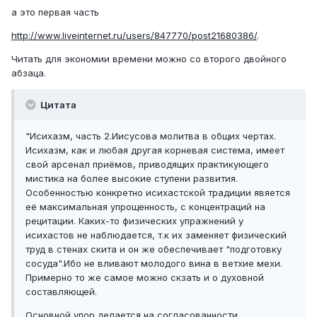
а это первая часть
http://www.liveinternet.ru/users/847770/post21680386/
.
Читать для экономии времени можно со второго двойного
абзаца.
Цитата
"Исихазм, часть 2.Иисусова молитва в общих чертах.
Исихазм, как и любая другая корневая система, имеет
свой арсенал приёмов, приводящих практикующего
мистика на более высокие ступени развития.
Особенностью конкретно исихастской традиции явяется
её максимальная упрощенность, с концентраций на
рецитации. Каких-то физических упражнений у
исихастов не наблюдается, т.к их заменяет физический
труд в стенах скита и он же обеспечивает "подготовку
сосуда".Ибо не вливают молодого вина в ветхие мехи.
Примерно то же самое можно скзать и о духовной
составляющей.
Основной упор делается на согласованности