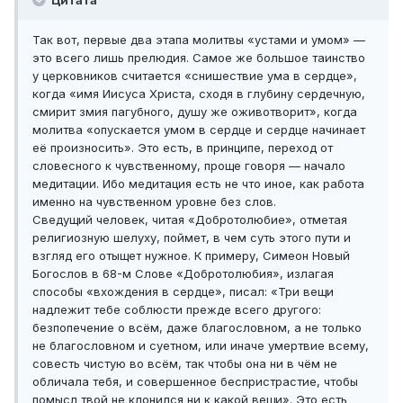
Так вот, первые два этапа молитвы «устами и умом» —
это всего лишь прелюдия. Самое же большое таинство
у церковников считается «снишествие ума в сердце»,
когда «имя Иисуса Христа, сходя в глубину сердечную,
смирит змия пагубного, душу же оживотворит», когда
молитва «опускается умом в сердце и сердце начинает
её произносить». Это есть, в принципе, переход от
словесного к чувственному, проще говоря — начало
медитации. Ибо медитация есть не что иное, как работа
именно на чувственном уровне без слов.
Сведущий человек, читая «Добротолюбие», отметая
религиозную шелуху, поймет, в чем суть этого пути и
взгляд его отыщет нужное. К примеру, Симеон Новый
Богослов в 68-м Слове «Добротолюбия», излагая
способы «вхождения в сердце», писал: «Три вещи
надлежит тебе соблюсти прежде всего другого:
безпопечение о всём, даже благословном, а не только
не благословном и суетном, или иначе умертвие всему,
совесть чистую во всём, так чтобы она ни в чём не
обличала тебя, и совершенное беспристрастие, чтобы
помысл твой не клонился ни к какой вещи». Это есть