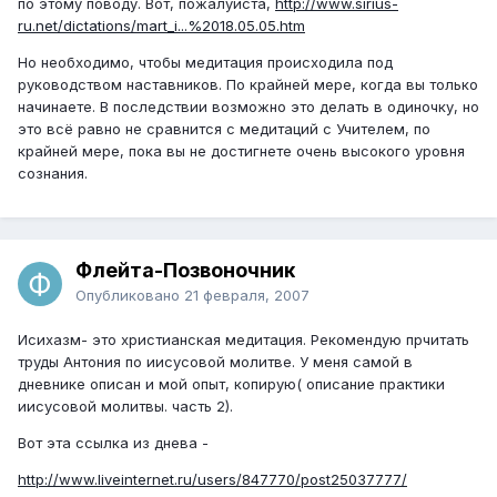
по этому поводу. Вот, пожалуйста,
http://www.sirius-
ru.net/dictations/mart_i...%2018.05.05.htm
Но необходимо, чтобы медитация происходила под
руководством наставников. По крайней мере, когда вы только
начинаете. В последствии возможно это делать в одиночку, но
это всё равно не сравнится с медитаций с Учителем, по
крайней мере, пока вы не достигнете очень высокого уровня
сознания.
Флейта-Позвоночник
Опубликовано
21 февраля, 2007
Исихазм- это христианская медитация. Рекомендую прчитать
труды Антония по иисусовой молитве. У меня самой в
дневнике описан и мой опыт, копирую( описание практики
иисусовой молитвы. часть 2).
Вот эта ссылка из днева -
http://www.liveinternet.ru/users/847770/post25037777/