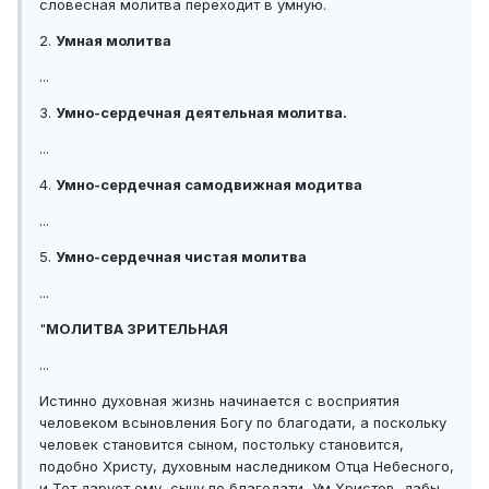
словесная молитва переходит в умную.
2.
Умная молитва
...
3.
Умно-сердечная деятельная молитва.
...
4.
Умно-сердечная самодвижная модитва
...
5.
Умно-сердечная чистая молитва
...
"
МОЛИТВА ЗРИТЕЛЬНАЯ
...
Истинно духовная жизнь начинается с восприятия
человеком всыновления Богу по благодати, а поскольку
человек становится сыном, постольку становится,
подобно Христу, духовным наследником Отца Небесного,
и Тот дарует ему, сыну по благодати, Ум Христов, дабы