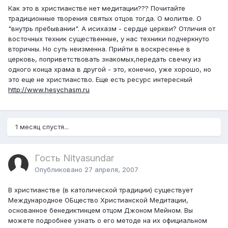
Как это в христианстве нет медитации??? Почитайте
традиционные творения святых отцов тогда. О молитве. О
"внутрь пребывании". А исихазм - сердце церкви? Отличия от
восточных техник существенные, у нас техники подчеркнуто
вторичны. Но суть неизменна. Прийти в воскресенье в
церковь, поприветствовать знакомых,передать свечку из
одного конца храма в другой - это, конечно, уже хорошо, но
это еще не христианство. Еще есть ресурс интересный
http://www.hesychasm.ru
1 месяц спустя...
Гость Nityasundar
Опубликовано
27 апреля, 2007
В христианстве (в католической традиции) существует
Международное ОБщество Христианской Медитации,
основанное бенедиктинцем отцом Джоном Мейном. Вы
можете подробнее узнать о его методе на их официальном