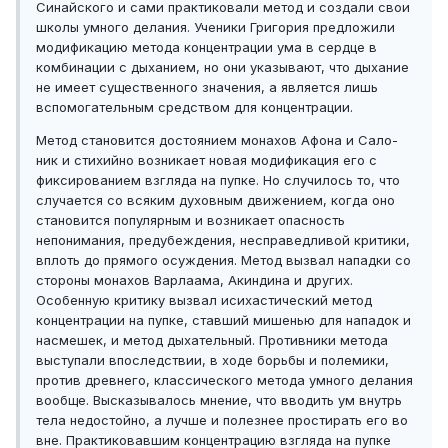
Синайского и сами практиковали метод и создали свои
школы умного делания. Ученики Григория предложили
модификацию метода концентрации ума в сердце в
комбинации с дыханием, но они указывают, что дыхание
не имеет существенного значения, а является лишь
вспомогательным средством для концентрации.
Метод становится достоянием монахов Афона и Сало-
ник и стихийно возникает новая модификация его с
фиксированием взгляда на пупке. Но случилось то, что
случается со всяким духовным движением, когда оно
становится популярным и возникает опасность
непонимания, предубеждения, несправедливой критики,
вплоть до прямого осуждения. Метод вызвал нападки со
стороны монахов Варлаама, Акиндина и других.
Особенную критику вызвал исихастический метод
концентрации на пупке, ставший мишенью для нападок и
насмешек, и метод дыхательный. Противники метода
выступали впоследствии, в ходе борьбы и полемики,
против древнего, классического метода умного делания
вообще. Высказывалось мнение, что вводить ум внутрь
тела недостойно, а лучше и полезнее простирать его во
вне. Практиковавшим концентрацию взгляда на пупке