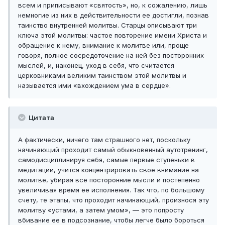
всем и приписывают «святость», но, к сожалению, лишь
немногие из них в действительности ее достигли, познав
таинство внутренней молитвы. Старцы описывают три
ключа этой молитвы: частое повторение имени Христа и
обращение к нему, внимание к молитве или, проще
говоря, полное сосредоточение на ней без посторонних
мыслей, и, наконец, уход в себя, что считается
церковниками великим таинством этой молитвы и
называется ими «вхождением ума в сердце».
Цитата
А фактически, ничего там страшного нет, поскольку
начинающий проходит самый обыкновенный аутотренинг,
самодисциплинируя себя, самые первые ступеньки в
медитации, учится концентрировать свое внимание на
молитве, убирая все посторонние мысли и постепенно
увеличивая время ее исполнения. Так что, по большому
счету, те этапы, что проходит начинающий, произнося эту
молитву «устами, а затем умом», — это попросту
вбивание ее в подсознание, чтобы легче было бороться