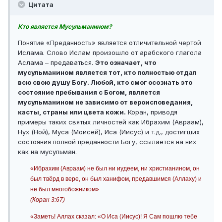
Цитата
Кто является Мусульманином?
Понятие «Преданность» является отличительной чертой
Ислама. Слово Ислам произошло от арабского глагола
Аслама – предаваться.
Это означает, что
мусульманином является тот, кто полностью отдал
всю свою душу Богу. Любой, кто смог осознать это
состояние пребывания с Богом, является
мусульманином не зависимо от вероисповедания,
касты, страны или цвета кожи.
Коран, приводя
примеры таких святых личностей как Ибрахим (Авраам),
Нух (Ной), Муса (Моисей), Иса (Иисус) и т.д., достигших
состояния полной преданности Богу, ссылается на них
как на мусульман.
«Ибрахим (Авраам) не был ни иудеем, ни христианином, он
был твёрд в вере, он был ханифом, предавшимся (Аллаху) и
не был многобожником»
(Коран 3:67)
«Заметь! Аллах сказал: «О Иса (Иисус)! Я Сам пошлю тебе