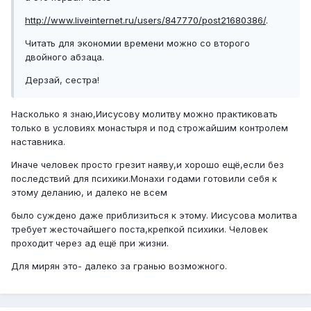
http://www.liveinternet.ru/users/847770/post21680386/
.
Читать для экономии времени можно со второго
двойного абзаца.
Дерзай, сестра!
Насколько я знаю,Иисусову молитву можно практиковать
только в условиях монастыря и под строжайшим контролем
наставника.
Иначе человек просто грезит наяву,и хорошо ещё,если без
последствий для психики.Монахи годами готовили себя к
этому деланию, и далеко не всем
было суждено даже приблизиться к этому. Иисусова молитва
требует жесточайшего поста,крепкой психики. Человек
проходит через ад ещё при жизни.
Для мирян это- далеко за гранью возможного.