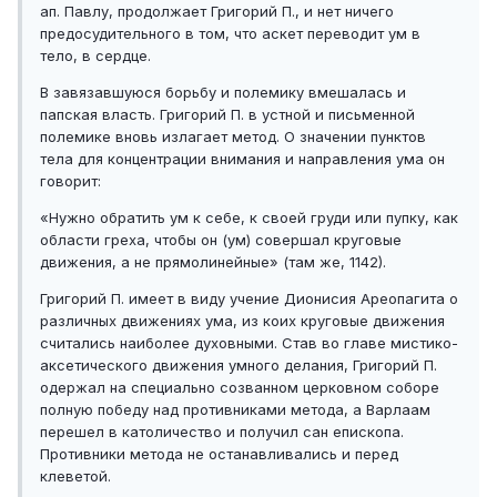
ап. Павлу, продолжает Григорий П., и нет ничего
предосудительного в том, что аскет переводит ум в
тело, в сердце.
В завязавшуюся борьбу и полемику вмешалась и
папская власть. Григорий П. в устной и письменной
полемике вновь излагает метод. О значении пунктов
тела для концентрации внимания и направления ума он
говорит:
«Нужно обратить ум к себе, к своей груди или пупку, как
области греха, чтобы он (ум) совершал круговые
движения, а не прямолинейные» (там же, 1142).
Григорий П. имеет в виду учение Дионисия Ареопагита о
различных движениях ума, из коих круговые движения
считались наиболее духовными. Став во главе мистико-
аксетического движения умного делания, Григорий П.
одержал на специально созванном церковном соборе
полную победу над противниками метода, а Варлаам
перешел в католичество и получил сан епископа.
Противники метода не останавливались и перед
клеветой.