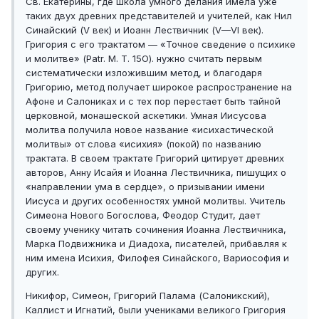
Св. Екатерины, где школа умного делания имела уже
таких двух древних представителей и учителей, как Нил
Синайский (V век) и Иоанн Лествичник (V—VI век).
Григория с его трактатом — «Точное сведение о психике
и молитве» (Patr. М. Т. 15О). нужно считать первым
систематически изложившим метод, и благодаря
Григорию, метод получает широкое распространение на
Афоне и Салониках и с тех пор перестает быть тайной
церковной, монашеской аскетики. Умная Иисусова
молитва получила новое название «исихастической
молитвы» от слова «исихия» (покой) по названию
трактата. В своем трактате Григорий цитирует древних
авторов, Анну Исайя и Иоанна Лествичника, пишущих о
«направлении ума в сердце», о призывании имени
Иисуса и других особенностях умной молитвы. Учитель
Симеона Нового Богослова, Феодор Студит, дает
своему ученику читать сочинения Иоанна Лествичника,
Марка Подвижника и Диадоха, писателей, прибавляя к
ним имена Исихия, Филофея Синайского, Вариософия и
других.
Никифор, Симеон, Григорий Палама (Салоникский),
Каллист и Игнатий, были учениками великого Григория