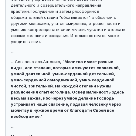
деятельного и созерцательного направления
практики.Послушеник и затем рясофорник в
общежительной стадии "обкатывается" в общении с
другими монахами, учится смирению, отрешенности и
умению контролировать свои мысли, чувства и отсекать
личные желания и ожидания. И только потом он может
уходить в скит.
...
... Согласно арх.Антонию, "
Молитва имеет разные
виды, или степени, которые именуются словесной,
умной деятельной, умно-сердечной деятельной,
умно-сердечной самодвижной, умно-сердечной
чистой, зрительной. На каждой степени нужны
разъяснения опытного лица. Осведомленность здесь
весьма важна, ибо через умное делание Господь
устраивает наше спасение, подавая человеку через
молитву в нужное время от благодати Своей все
необходимое.
"
...