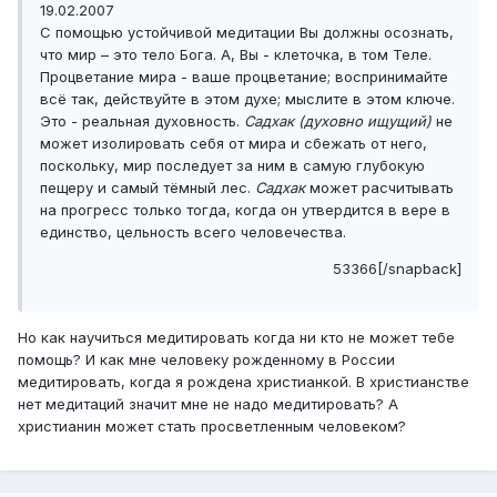
19.02.2007
С помощью устойчивой медитации Вы должны осознать,
что мир – это тело Бога. А, Вы - клеточка, в том Теле.
Процветание мира - ваше процветание; воспринимайте
всё так, действуйте в этом духе; мыслите в этом ключе.
Это - реальная духовность.
Садхак (духовно ищущий)
не
может изолировать себя от мира и сбежать от него,
поскольку, мир последует за ним в самую глубокую
пещеру и самый тёмный лес.
Садхак
может расчитывать
на прогресс только тогда, когда он утвердится в вере в
единство, цельность всего человечества.
53366[/snapback]
Но как научиться медитировать когда ни кто не может тебе
помощь? И как мне человеку рожденному в России
медитировать, когда я рождена христианкой. В христианстве
нет медитаций значит мне не надо медитировать? А
христианин может стать просветленным человеком?