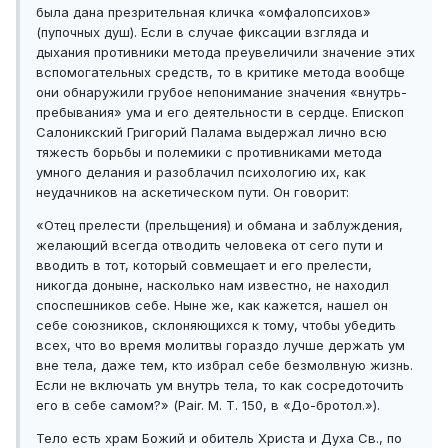
была дана презрительная кличка «омфалопсихов»
(пупочных душ). Если в случае фиксации взгляда и
дыхания противники метода преувеличили значение этих
вспомогательных средств, то в критике метода вообще
они обнаружили грубое непонимание значения «внутрь-
пребывания» ума и его деятельности в сердце. Епископ
Салоникский Григорий Палама выдержал лично всю
тяжесть борьбы и полемики с противниками метода
умного делания и разоблачил психологию их, как
неудачников на аскетическом пути. Он говорит:
«Отец прелести (прельщения) и обмана и заблуждения,
желающий всегда отводить человека от сего пути и
вводить в тот, который совмещает и его прелести,
никогда доныне, насколько нам известно, не находил
споспешников себе. Ныне же, как кажется, нашел он
себе союзников, склоняющихся к тому, чтобы убедить
всех, что во время молитвы гораздо лучше держать ум
вне тела, даже тем, кто избрал себе безмолвную жизнь.
Если не включать ум внутрь тела, то как сосредоточить
его в себе самом?» (Pair. М. Т. 150, в «До-бротол.»).
Тело есть храм Божий и обитель Христа и Духа Св., по