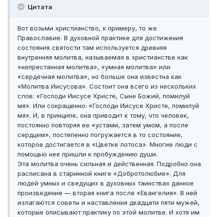
Цитата
Вот возьми христианство, к примеру, то же
Православие. В духовной практике для достижения
состояния святости там используется древняя
внутренняя молитва, называемая в христианстве как
«непрестанная молитва», «умная молитва» или
«сердечная молитва», но больше она известна как
«Молитва Иисусова». Состоит она всего из нескольких
слов: «Господи Иисусе Христе, Сыне Божий, помилуй
мя». Или сокращенно: «Господи Иисусе Христе, помилуй
мя». И, в принципе, она приводит к тому, что человек,
постоянно повторяя ее «устами, затем умом, а после
сердцем», постепенно погружается в то состояние,
которое достигается в «Цветке лотоса». Многие люди с
помощью нее пришли к пробуждению души.
Эта молитва очень сильная и действенная. Подробно она
расписана в старинной книге «Добротолюбие». Для
людей умных и сведущих в духовных таинствах данное
произведение — вторая книга после «Евангелия». В ней
излагаются советы и наставления двадцати пяти мужей,
которые описывают практику по этой молитве. И хотя им