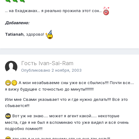
... на бхаджанах... я реально прожила этот сон...
Добавлен
о:
Tatianah
, здорово!
Гость Ivan-Sai-Ram
Опубликовано
2 ноября, 2003
А мои незабываеме сны уже все сбылись!!!! Почти все....
я вижу будущее с точностью до минуты!!!!!!!!!
Или мне Свами указывает что и где нужно делать!!!! Всё это
сбывается!!!
Вот уж не знаю..... может я агент какой...... некоторые
места, где я не был я вспоминаю что уже видел и всё очень
подробно помню!!!!
так что я и не знаю почему это но оно так есть!!!