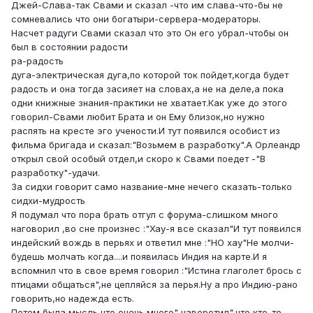
Джей-Слава-так Свами и сказал -что им слава-что-бы не
сомневались что они богатыри-сервера-модераторы.
Насчет радуги Свами сказал что это Он его убрал-чтобы он
был в состоянии радости
ра-радость
дуга-электрическая дуга,по которой ток пойдет,когда будет
радость и она тогда засияет на словах,а не на деле,а пока
одни книжные знания-практики не хватает.Как уже до этого
говорил-Свами любит Брата и он Ему близок,но нужно
распять на кресте эго учености.И тут появился особист из
фильма бригада и сказал:"Возьмем в разработку".А Орлеандр
открыл свой особый отдел,и скоро к Свами поедет -"В
разработку"-удачи.
За сидхи говорит само название-мне нечего сказать-только
сидхи-мудрость
Я подумал что пора брать отгул с форума-слишком много
наговорил ,во сне произнес :"Хау-я все сказал"И тут появился
индейский вождь в перьях и ответил мне :"НО хау"Не молчи-
будешь молчать когда....и появилась Индия на карте.И я
вспомнил что в свое время говорил :"Истина глаголет брось с
птицами общаться",не цепляйся за перья.Ну а про Индию-рано
говорить,но надежда есть.
Потом была мысль что очень много" наворотил",что кто-то