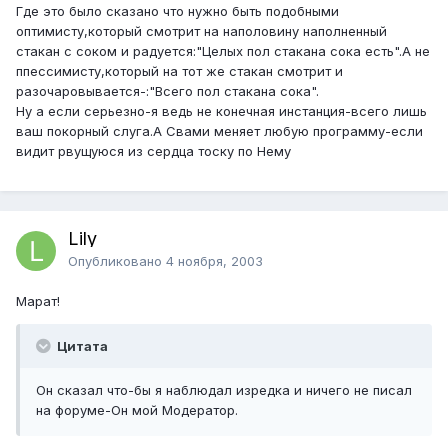
Где это было сказано что нужно быть подобными
оптимисту,который смотрит на наполовину наполненный
стакан с соком и радуется:"Целых пол стакана сока есть".А не
ппессимисту,который на тот же стакан смотрит и
разочаровывается-:"Всего пол стакана сока".
Ну а если серьезно-я ведь не конечная инстанция-всего лишь
ваш покорный слуга.А Свами меняет любую программу-если
видит рвущуюся из сердца тоску по Нему
Lily
Опубликовано
4 ноября, 2003
Марат!
Цитата
Он сказал что-бы я наблюдал изредка и ничего не писал
на форуме-Он мой Модератор.