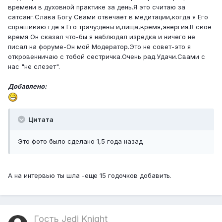
времени в духовной практике за день.Я это считаю за
сатсанг.Слава Богу Свами отвечает в медитации,когда я Его
спрашиваю где я Его трачу:деньги,пища,время,энергия.В свое
время Он сказал что-бы я наблюдал изредка и ничего не
писал на форуме-Он мой Модератор.Это не совет-это я
откровенничаю с тобой сестричка.Очень рад.Удачи.Свами с
нас "не слезет".
Добавлено:
Цитата
Это фото было сделано 1,5 года назад
А на интервью ты шла -еще 15 годочков добавить.
Гость Jedi Knight