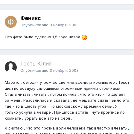
Феникс
Опубликовано
3 ноября, 2003
Это фото было сделано 1,5 года назад
Гость Юлия
Опубликовано
3 ноября, 2003
Маратс , сегодня утром во сне мне вселили компьютер . Текст
шёл по воздуху сплошными огромными яркими строчками .
Стала читать , читать , потом поняла , что это кто - то делает
за меня . Разозлилась и сказала : не мешайте спать ! Было это
где - то в шесть утра . По московскому времени семь . Я
только уснула в четыре . Пришлось встать , чуть пройтись по
комнате , убрать всё это из себя .
Я считаю , что это против воли человека так властно влезать ,
как сделали мне сегодня утром . Приходится выходить из сна