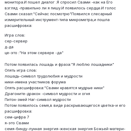
монитора.И пошел диалог .Я спросил Свами -как на Его
взгляд -правильно ли я пишу.И появилось сердце.И голос
Свами сказал:"Сейчас посмотрю"Появился слесарный
измерительный инструмент-типа микрометра,и пошла
расшифровка:
Игра слов:
сер-сервер
д-да
це-это :"На этом сервере -да"
Потом появилась лошадь и фраза:"Я люблю лошадники"
Опять игра слов:
лошадь-символ трудолюбия и мудрости
ники-имена участников форума
Опять расшифровка:"Свами нравятся мудрые ники"
Драгоните-дракон -символ мудрости и огня
Питон-змей Наг-символ мудрости
Потом появилось семя,в виде раскрывающегося цветка-и его
расшифровка:
сем-цифра 7
я-это Свами
семя-бинду-лунная энергия-женская энергия Божьей матери-