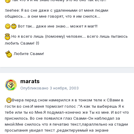
:teehee: Я во сне даже с удаленными от меня людми
общаюсь.... а они мне говорят, что я им снился....
Вот так... даже ине знаю.... может я маг!!!
Но я всего лишь (помоему) человек.... всего лишь пытаюсь
любить Свами! (!)
Любите Свами!
marats
Опубликовано
3 ноября, 2003
Вчера перед сном намерился я в тонком теле к СВами в
гости во сне.И меня тормозит голос :"А как ты выберешь Я к
тебе или ты ко Мне.Я подумал-конечно же Ты ко мне. И вот что
приснилось. Во сне появился глаз Свами-Он наблюдал за
мной.Мне снилось что я печатаю текст,параллельно на стадии
просыпания увидел текст ,редактируемый на экране