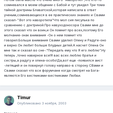
сомневался в моем общении с Бабой и тут увидел Три тома
тайной доктрины Блаватской,которая написала в ответ
ученым,сомневающихся в ее практических знаниях и Свами
сказал-":Вот это наворотила"Что мол сия писулька по
сравнению с доктриной.Про навуходоносора Свами мне до
этого сказал что он воин,и Он помнит про всех,поэтому Его
молчание-знак внимания -Он о нем помнит что
говорил.Больше внимания Свами уделил Опену и Радуге-оно
и верно Он любит больше блудных детей.А насчет Опена Он
мне так и сказал во сне-:"Передать ему что Я его люблю".Ну
теперь ,точно наверное все!Я вас всех люблю братья и
сестры,а радугу и опена-особо!Да,вот еще -появился аист
-летящий и он повернул голову направо-в сторону СВами и
Свами сказал что все форумчане когда смотрят на Бога-
являются Его вестниками-вестниками Любви.
Timur
Опубликовано
3 ноября, 2003