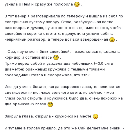
узнала о Нем и сразу же полюбила
.
В тот вечер я разговаривала по телефону и вышла из себя по
совершенно пустому поводу. Стою, возбужденная после
разговора, и думаю, ну что же это опять, вместо того, чтобы
спокойно и коротко ответить, я допустила увлечь себя в
неприятный разговор, а теперь вот вся взъерошенная
.
- Саи, научи меня быть спокойной, - взмолилась я, вышла в
коридор и остановилась
.
Прямо перед собой я увидела два небольших (~3.0 см в
диаметре) оранжевых кружочка с темными точками
посередине! Стояла и соображала, что это?
Иногда у меня бывает, когда закроешь глаза, то появляется
светящееся пятно, чаще зеленого цвета, но сейчас - мои
глаза были открыты и кружочков было два, очень похожих на
два оранжевых глаза
.
Закрыла глаза, открыла - кружочки на месте
.
И тут мне в голову пришло, да это же Сай делает мне знаки, -