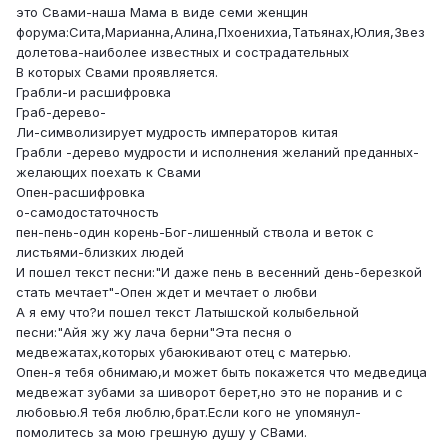
это Свами-наша Мама в виде семи женщин
форума:Сита,Марианна,Алина,Пхоенихиа,Татьянах,Юлия,Звез
долетова-наиболее известных и сострадательных
В которых Свами проявляется.
Грабли-и расшифровка
Граб-дерево-
Ли-символизирует мудрость императоров китая
Грабли -дерево мудрости и исполнения желаний преданных-
желающих поехать к Свами
Опен-расшифровка
о-самодостаточность
пен-пень-один корень-Бог-лишенный ствола и веток с
листьями-близких людей
И пошел текст песни:"И даже пень в весенний день-березкой
стать мечтает"-Опен ждет и мечтает о любви
А я ему что?и пошел текст Латышской колыбельной
песни:"Айя жу жу лача берни"Эта песня о
медвежатах,которых убаюкивают отец с матерью.
Опен-я тебя обнимаю,и может быть покажется что медведица
медвежат зубами за шиворот берет,но это не поранив и с
любовью.Я тебя люблю,брат.Если кого не упомянул-
помолитесь за мою грешную душу у СВами.