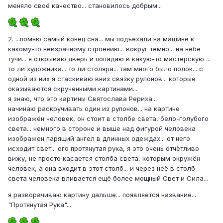
меняло своё качество... становилось добрым...
2. ...помню самый конец сна... мы подъехали на машине к
какому-то невзрачному строению... вокруг темно... на небе
тучи... я открываю дверь и попадаю в какую-то мастерскую ...
то ли художника... то ли столяра... там много было полок... с
одной из них я стаскиваю вниз связку рулонов... которые
оказываются скрученными картинами...
я знаю, что это картины Святослава Рериха...
начинаю раскручивать один из рулонов... на картине
изображён человек, он стоит в столбе света, бело-голубого
света... немного в стороне и выше над фигурой человека
изображен парящий ангел в длинных одеждах... от него
исходит свет... его протянутая рука, я это очень отчётливо
вижу, не просто касается столба света, которым окружён
человек, а она входит в этот столб... и через неё в столб
света человека вливается ещё более мощный Свет и Сила...
я разворачиваю картину дальше... появляется название...
"Протянутая Рука"...