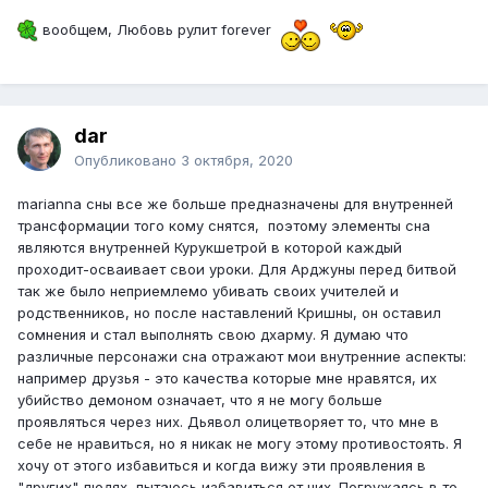
при этом уметь противостоять внешним демоническим
Сработало. Что-то стало происходить в душе дьявола.
проявлениям.
вообщем, Любовь рулит forever
Его лик постепенно начал преображаться. Прощение
пришло.
... Сила Любви вновь удивила своей неукротимой и
мягкой мощью. Саи Рам!
Я проснулся, стал анализировать весь сон. Он был
наполнен мощной энергией. Итак, изначально я был
dar
поставлен в ситуацию, не оставлявшую мне выбора, как
Опубликовано
3 октября, 2020
поступать – всякий раз я действовал, чтобы спасти
свою жизнь. Жизнь меня вывела в нужном направлении.
marianna сны все же больше предназначены для внутренней
Жизнь заслуживает, чтобы ей доверять.
трансформации того кому снятся, поэтому элементы сна
Чему учил этот сон?
являются внутренней Курукшетрой в которой каждый
проходит-осваивает свои уроки. Для Арджуны перед битвой
Борясь со Злом во вне себя мы рискуем, в какой то
так же было неприемлемо убивать своих учителей и
момент, стать подобным Ему. Начать видеть зло во всех
родственников, но после наставлений Кришны, он оставил
людях и начать считать их недостойными: любви,
сомнения и стал выполнять свою дхарму. Я думаю что
внимания, доброго отношения, … и даже жизни.
различные персонажи сна отражают мои внутренние аспекты:
например друзья - это качества которые мне нравятся, их
В каждом человеке живет Бог, нужно только разглядеть
убийство демоном означает, что я не могу больше
Его под тоннами страхов и шрамов нанесённых другими.
проявляться через них. Дьявол олицетворяет то, что мне в
Ненависть в сердце к обидчикам преодолевается силой
себе не нравиться, но я никак не могу этому противостоять. Я
Любви в прощении «Ибо не ведают что творят».
хочу от этого избавиться и когда вижу эти проявления в
"других" людях, пытаюсь избавиться от них. Погружаясь в то