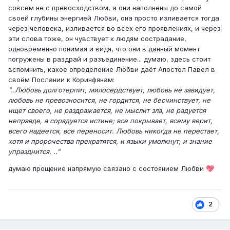
совсем не с превосходством, а они наполнены до самой
своей глубины энергией Любви, она просто изливается тогда
через человека, изливается во всех его проявлениях, и через
эти слова тоже, он чувствует к людям сострадание,
одновременно понимая и видя, что они в данный момент
погружены в раздрай и разъединение... думаю, здесь стоит
вспомнить, какое определение Любви даёт Апостол Павел в
своём Послании к Коринфянам:
"..Любовь долготерпит, милосердствует, любовь не завидует,
любовь не превозносится, не гордится, не бесчинствует, не
ищет своего, не раздражается, не мыслит зла, не радуется
неправде, а сорадуется истине; все покрывает, всему верит,
всего надеется, все переносит. Любовь никогда не перестает,
хотя и пророчества прекратятся, и языки умолкнут, и знание
упразднится. .."
думаю прощение напрямую связано с состоянием Любви
💖
2