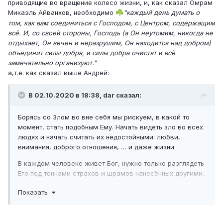
- Теперь ты - мой и никуда от меня не денешься!
приводящие во вращение колесо жизни, и, как сказал Омрам
Микаэль Айванхов, необходимо
"каждый день думать о
☘️
Я понял, что если не найти причину его озлобления, то
том, как вам соединиться с Господом, с Центром, содержащим
останусь навсегда рабом дьявола. Стал расспрашивать,
всё. И, со своей стороны, Господь (а Он неутомим, никогда не
любили ли он кого-то. Дьявол поведал историю о какой-
отдыхает, Он вечен и неразрушим, Он находится над добром)
то девушке – ничего, кроме потребительского отношения
объединит силы добра, и силы добра очистят и всё
к ней, по-моему, он не испытывал. Случайно спросил про
замечательно организуют."
Его мать. Он попытался быстро сменить тему. Я надавил:
а,т.е. как сказал выше Андрей:
- Неужели ты до сих пор чего то или кого то боишься?
Ты же всесильный!
В 02.10.2020 в 18:38, dar сказал:
Моя уловка удалась: нехотя Он начал рассказывать, как
Борясь со Злом во вне себя мы рискуем, в какой то
в его детстве мать проделывала с ним ужасные вещи,
момент, стать подобным Ему. Начать видеть зло во всех
которые породили ненависть к ней.
людях и начать считать их недостойными: любви,
- Прости ее, - сказал я.
внимания, доброго отношения, … и даже жизни.
Он наотрез отказался.
В каждом человеке живет Бог, нужно только разглядеть
Его под тоннами страхов и шрамов нанесённых другими.
Я вновь попытался его подловить:
Ненависть в сердце к обидчикам преодолевается силой
Показать
- Ты же всесильный! Неужели кого-то простить, да еще
Любви в прощении «Ибо не ведают что творят».
в прошлом, является для тебя проблемой?.. Ну, или ты не
всесильный.
..... Задача - учиться видеть Бога в каждом человеке, но