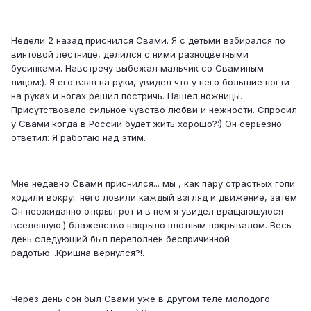
Недели 2 назад приснился Свами. Я с детьми взбирался по
винтовой лестнице, делился с ними разноцветными
бусинками. Навстречу выбежал мальчик со Сваминым
лицом:). Я его взял на руки, увидел что у него большие ногти
на руках и ногах решил постричь. Нашел ножницы.
Присутствовало сильное чувство любви и нежности. Спросил
у Свами когда в России будет жить хорошо?:) Он серьезно
ответил: Я работаю над этим.
Мне недавно Свами приснился... мы , как пару страстных гопи
ходили вокруг него ловили каждый взгляд и движение, затем
Он неожиданно открыл рот и в нем я увидел вращающуюся
вселенную:) блаженство накрыло плотным покрывалом. Весь
день следующий был переполнен беспричинной
радотью...Кришна вернулся?!.
Через день сон был Свами уже в другом теле молодого