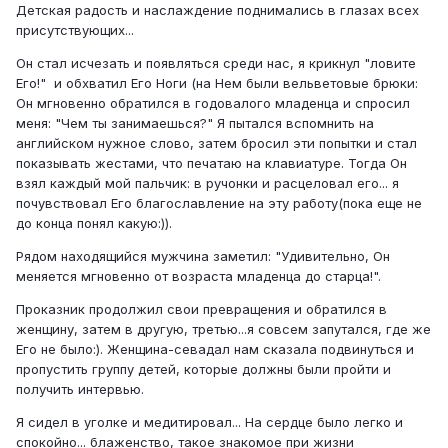
Детская радость и наслаждение поднимались в глазах всех
присутствующих...
Он стал исчезать и появляться среди нас, я крикнул "ловите
Его!" и обхватил Его Ноги (на Нем были вельветовые брюки:
Он мгновенно обратился в годовалого младенца и спросил
меня: "Чем ты занимаешься?" Я пытался вспомнить на
английском нужное слово, затем бросил эти попытки и стал
показывать жестами, что печатаю на клавиатуре. Тогда Он
взял каждый мой пальчик: в ручонки и расцеловал его... я
почувствовал Его благославление на эту работу(пока еще не
до конца понял какую:)).
Рядом находящийся мужчина заметил: "Удивительно, Он
меняется мгновенно от возраста младенца до старца!".
Проказник продолжил свои превращения и обратился в
женщину, затем в другую, третью...я совсем запутался, где же
Его не было:). Женщина-севадал нам сказала подвинуться и
пропустить группу детей, которые должны были пройти и
получить интервью.
Я сидел в уголке и медитировал... На сердце было легко и
спокойно... блаженство, такое знакомое при жизни