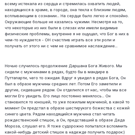
всему истекала из сердца и стремилась охватить людей,
находящихся в храме, в городе, она текла к близким людям,
всплывающим в сознании... На сердце было легко и спокойно.
Окружающие больше не казались чужими. Несмотря на то,
что некоторые из них были в слезах или имели видимые
физические проблемы, внутренне я не ощущал, что Бог в них в
чем-то нуждается - ОН счастлив играть все эти роли и
получать от этого ни с чем не сравнимое наслаждение...
Ночью случилось продолжение Даршана Бога Живого. Мы
сидели с мужчинами в рядах, будто бы в мандире в
Путтапарти, чего то ожидая. Вдруг я увидел в рядах Бога, Он
был в образе мужчины средних лет. Потом Его заметили и
другие, сидевшие рядом. Он отделился от нас, чтобы мы все
могли Его увидеть. Его лицо постоянно менялось... Он
становился то юношей, то уже пожилым мужчиной, в какой то
момент Он предстал в образе шестирукого божества с кожей
синего цвета. Рядом находящийся мужчина стал читать
рождественский стишок, а Он, представший в образе Деда
Мороза, слушал его. Я тоже судорожно попытался вспомнить
какой-нибудь детский стишок в надежде получить подарок:)