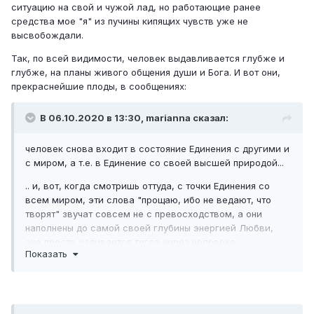
ситуацию на свой и чужой лад, но работающие ранее
средства мое "я" из пучины кипящих чувств уже не
высвобождали.
Так, по всей видимости, человек выдавливается глубже и
глубже, на планы живого общения души и Бога. И вот они,
прекраснейшие плоды, в сообщениях:
В 06.10.2020 в 13:30, marianna сказал:
человек снова входит в состояние Единения с другими и
с миром, а т.е. в Единение со своей высшей природой...
.. и, вот, когда смотришь оттуда, с точки Единения со
всем миром, эти слова "прощаю, ибо не ведают, что
творят" звучат совсем не с превосходством, а они
наполнены до самой своей глубины энергией Любви,
она просто изливается тогда через человека,
Показать
изливается во всех его проявлениях, и через эти слова
тоже, он чувствует к людям сострадание, одновременно
понимая и видя, что они в данный момент погружены в
раздрай и разъединение...