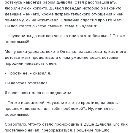
останусь навсегда рабом дьявола. Стал расспрашивать,
любили ли он кого-то. Дьявол поведал историю о какой-то
девушке – ничего, кроме потребительского отношения к ней,
по-моему, он не испытывал. Случайно спросил про Его мать.
Он попытался быстро сменить тему. Я надавил:
- Неужели ты до сих пор чего то или кого то боишься? Ты же
всесильный!
Моя уловка удалась: нехотя Он начал рассказывать, как в его
детстве мать проделывала с ним ужасные вещи, которые
породили ненависть к ней.
- Прости ее, - сказал я.
Он наотрез отказался.
Я вновь попытался его подловить:
- Ты же всесильный! Неужели кого-то простить, да еще в
прошлом, является для тебя проблемой?.. Ну, или ты не
всесильный.
Сработало. Что-то стало происходить в душе дьявола. Его лик
постепенно начал преображаться. Прощение пришло.