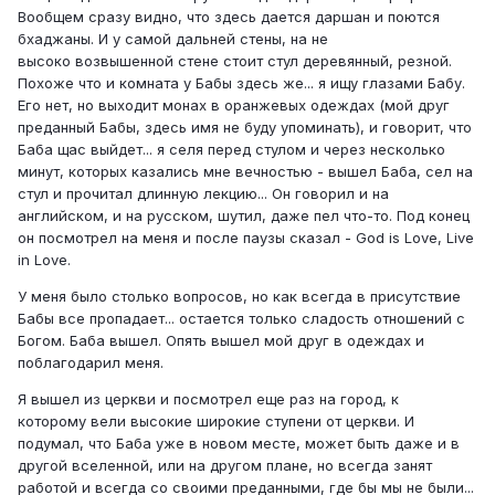
Вообщем сразу видно, что здесь дается даршан и поются
бхаджаны. И у самой дальней стены, на не
высоко возвышенной стене стоит стул деревянный, резной.
Похоже что и комната у Бабы здесь же... я ищу глазами Бабу.
Его нет, но выходит монах в оранжевых одеждах (мой друг
преданный Бабы, здесь имя не буду упоминать), и говорит, что
Баба щас выйдет... я селя перед стулом и через несколько
минут, которых казались мне вечностью - вышел Баба, сел на
стул и прочитал длинную лекцию... Он говорил и на
английском, и на русском, шутил, даже пел что-то. Под конец
он посмотрел на меня и после паузы сказал - God is Love, Live
in Love.
У меня было столько вопросов, но как всегда в присутствие
Бабы все пропадает... остается только сладость отношений с
Богом. Баба вышел. Опять вышел мой друг в одеждах и
поблагодарил меня.
Я вышел из церкви и посмотрел еще раз на город, к
которому вели высокие широкие ступени от церкви. И
подумал, что Баба уже в новом месте, может быть даже и в
другой вселенной, или на другом плане, но всегда занят
работой и всегда со своими преданными, где бы мы не были...