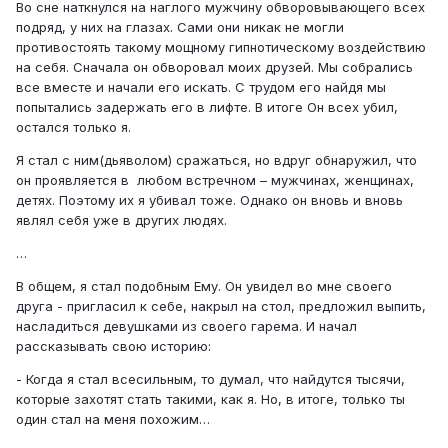
Во сне наткнулся на наглого мужчину обворовывающего всех
подряд, у них на глазах. Сами они никак не могли
противостоять такому мощному гипнотическому воздействию
на себя. Сначала он обворовал моих друзей. Мы собрались
все вместе и начали его искать. С трудом его найдя мы
попытались задержать его в лифте. В итоге Он всех убил,
остался только я.
Я стал с ним(дьяволом) сражаться, но вдруг обнаружил, что
он проявляется в любом встречном – мужчинах, женщинах,
детях. Поэтому их я убивал тоже. Однако он вновь и вновь
являл себя уже в других людях.
…
В общем, я стал подобным Ему. Он увидел во мне своего
друга - пригласил к себе, накрыл на стол, предложил выпить,
насладиться девушками из своего гарема. И начал
рассказывать свою историю:
- Когда я стал всесильным, то думал, что найдутся тысячи,
которые захотят стать такими, как я. Но, в итоге, только ты
один стал на меня похожим…