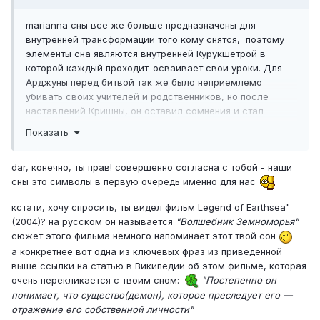
marianna сны все же больше предназначены для
внутренней трансформации того кому снятся, поэтому
элементы сна являются внутренней Курукшетрой в
которой каждый проходит-осваивает свои уроки. Для
Арджуны перед битвой так же было неприемлемо
убивать своих учителей и родственников, но после
наставлений Кришны, он оставил сомнения и стал
выполнять свою дхарму. Я думаю что различные
Показать
персонажи сна отражают мои внутренние аспекты:
например друзья - это качества которые мне нравятся,
dar, конечно, ты прав! совершенно согласна с тобой - наши
их убийство демоном означает, что я не могу больше
сны это символы в первую очередь именно для нас
проявляться через них. Дьявол олицетворяет то, что мне
в себе не нравиться, но я никак не могу этому
кстати, хочу спросить, ты видел фильм Legend of Earthsea"
противостоять. Я хочу от этого избавиться и когда вижу
(2004)? на русском он называется
"Волшебник Земноморья"
эти проявления в "других" людях, пытаюсь избавиться от
сюжет этого фильма немного напоминает этот твой сон
них. Погружаясь в то что мне не нравиться, мне
а конкретнее вот одна из ключевых фраз из приведённой
становиться плохо и я пытаюсь найти выход в чистоте
выше ссылки на статью в Википедии об этом фильме, которая
"знания" -(монахе). Которое мне говорит найди причину
очень перекликается с твоим сном:
"Постепенно он
начала несчастья. Но знание без практического опыта
понимает, что существо(демон), которое преследует его —
мертво. Придется отказаться от чистоты и нырнуть в
отражение его собственной личности"
собственные нечистоты, привнести свет сознательности