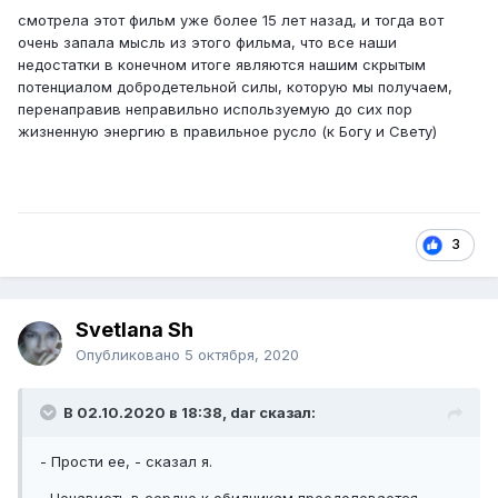
в моменты бессознательности которые стали позже
смотрела этот фильм уже более 15 лет назад, и тогда вот
ключевыми в закреплении определенных качеств
очень запала мысль из этого фильма, что все наши
характера. Привнести Свет сознания, простить
недостатки в конечном итоге являются нашим скрытым
собственную незрелость и сделать новый выбор в
потенциалом добродетельной силы, которую мы получаем,
сторону добра прощения и любви.
перенаправив неправильно используемую до сих пор
жизненную энергию в правильное русло (к Богу и Свету)
3
Svetlana Sh
Опубликовано
5 октября, 2020
В 02.10.2020 в 18:38, dar сказал:
- Прости ее, - сказал я.