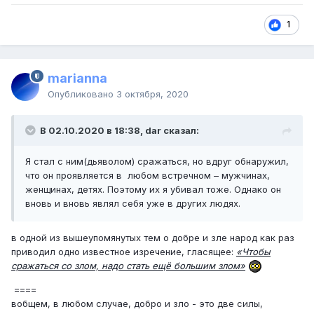
избавиться. Это было почти невозможным, так как он
обладал способностью настигать меня в любом месте.
1
Я сказал: «Мне плохо. Пойду, подышу свежим
воздухом», и вновь попытался сбежать. Казалось, что
на этот раз удалось.
marianna
Опубликовано
3 октября, 2020
По пути спрашивал людей, есть ли кто-то, кто мог бы
помочь избавиться от дьявола. Кто-то посоветовал
обратиться к монаху, который, возможно, знал, что
В 02.10.2020 в 18:38, dar сказал:
делать.
Я стал с ним(дьяволом) сражаться, но вдруг обнаружил,
Я нашел монаха и рассказал свою историю.
что он проявляется в любом встречном – мужчинах,
Монах ответил: «У всего происходящего есть своя
женщинах, детях. Поэтому их я убивал тоже. Однако он
причина. Изначально каждый человек добр, но часто
вновь и вновь являл себя уже в других людях.
какое-то болезненное событие становится толчком к
тому, чтобы выбрать сторону зла. Нужно вскрыть причину
в одной из вышеупомянутых тем о добре и зле народ как раз
озлобленности, просмотреть заново те события,
приводил одно известное изречение, гласящее:
«Чтобы
простить всех обидчиков».
сражаться со злом, надо стать ещё большим злом»
В этот момент появился дьявол – он нашел нас. Монаха
====
убил, а мне заявил:
вобщем, в любом случае, добро и зло - это две силы,