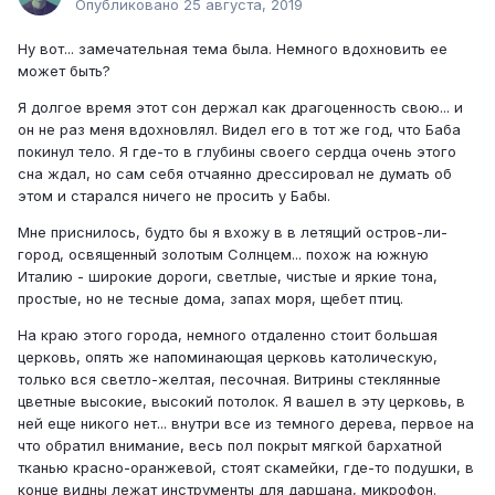
Опубликовано
25 августа, 2019
Ну вот... замечательная тема была. Немного вдохновить ее
может быть?
Я долгое время этот сон держал как драгоценность свою... и
он не раз меня вдохновлял. Видел его в тот же год, что Баба
покинул тело. Я где-то в глубины своего сердца очень этого
сна ждал, но сам себя отчаянно дрессировал не думать об
этом и старался ничего не просить у Бабы.
Мне приснилось, будто бы я вхожу в в летящий остров-ли-
город, освященный золотым Солнцем... похож на южную
Италию - широкие дороги, светлые, чистые и яркие тона,
простые, но не тесные дома, запах моря, щебет птиц.
На краю этого города, немного отдаленно стоит большая
церковь, опять же напоминающая церковь католическую,
только вся светло-желтая, песочная. Витрины стеклянные
цветные высокие, высокий потолок. Я вашел в эту церковь, в
ней еще никого нет... внутри все из темного дерева, первое на
что обратил внимание, весь пол покрыт мягкой бархатной
тканью красно-оранжевой, стоят скамейки, где-то подушки, в
конце видны лежат инструменты для даршана, микрофон.