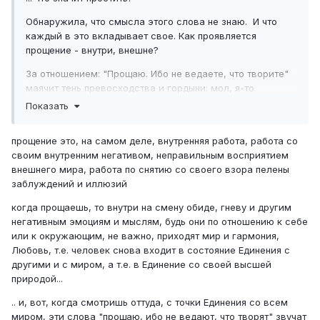
Обнаружила, что смысла этого слова не знаю. И что
каждый в это вкладывает свое. Как проявляется
прощение - внутри, внешне?
За отношением: "Прощаю. Ибо не ведаете, что творите"
маячит тень превосходства и гордыни: мол, я-то
знающая, ведаю, что творю, ну а вы - где-то там, внизу,
Показать
не ведаете. А, может, в действительности все совсем
не так?..
прощение это, на самом деле, внутренняя работа, работа со
своим внутренним негативом, неправильным восприятием
внешнего мира, работа по снятию со своего взора пелены
заблуждений и иллюзий
когда прощаешь, то внутри на смену обиде, гневу и другим
негативным эмоциям и мыслям, будь они по отношению к себе
или к окружающим, не важно, приходят мир и гармония,
Любовь, т.е. человек снова входит в состояние Единения с
другими и с миром, а т.е. в Единение со своей высшей
природой...
.. и, вот, когда смотришь оттуда, с точки Единения со всем
миром, эти слова "прощаю, ибо не ведают, что творят" звучат