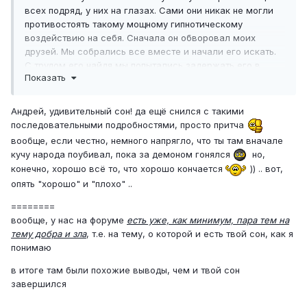
всех подряд, у них на глазах. Сами они никак не могли
противостоять такому мощному гипнотическому
воздействию на себя. Сначала он обворовал моих
друзей. Мы собрались все вместе и начали его искать.
С трудом его найдя мы попытались задержать его в
Показать
лифте. В итоге Он всех убил, остался только я.
Я стал с ним(дьяволом) сражаться, но вдруг обнаружил,
Андрей, удивительный сон! да ещё снился с такими
что он проявляется в любом встречном – мужчинах,
последовательными подробностями, просто притча
женщинах, детях. Поэтому их я убивал тоже. Однако он
вообще, если честно, немного напрягло, что ты там вначале
вновь и вновь являл себя уже в других людях.
кучу народа поубивал, пока за демоном гонялся
но,
…
конечно, хорошо всё то, что хорошо кончается
)) .. вот,
опять "хорошо" и "плохо" ..
В общем, я стал подобным Ему. Он увидел во мне своего
друга - пригласил к себе, накрыл на стол, предложил
========
выпить, насладиться девушками из своего гарема. И
вообще, у нас на форуме
есть уже, как минимум, пара тем на
начал рассказывать свою историю:
тему добра и зла
, т.е. на тему, о которой и есть твой сон, как я
понимаю
- Когда я стал всесильным, то думал, что найдутся
тысячи, которые захотят стать такими, как я. Но, в итоге,
в итоге там были похожие выводы, чем и твой сон
только ты один стал на меня похожим…
завершился
Мне было плохо, тошнило, я не знал, как от него