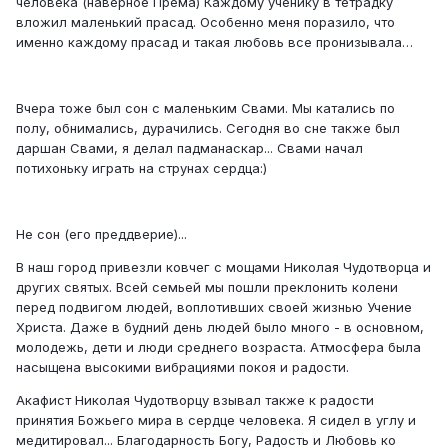
человека (наверное Према) Каждому ученику в тетрадку
вложил маленький прасад. Особенно меня поразило, что
именно каждому прасад и такая любовь все пронизывала…
Вчера тоже был сон с маленьким Свами. Мы катались по
полу, обнимались, дурачились. Сегодня во сне также был
даршан Свами, я делал падманаскар... Свами начал
потихоньку играть на струнах сердца:)
Не сон (его преддверие)...
В наш город привезли ковчег с мощами Николая Чудотворца и
других святых. Всей семьей мы пошли преклонить колени
перед подвигом людей, воплотивших своей жизнью Учение
Христа. Даже в будний день людей было много - в основном,
молодежь, дети и люди среднего возраста. Атмосфера была
насыщена высокими вибрациями покоя и радости.
Акафист Николая Чудотворцу взывал также к радости
принятия Божьего мира в сердце человека. Я сидел в углу и
медитировал... Благодарность Богу, Радость и Любовь ко