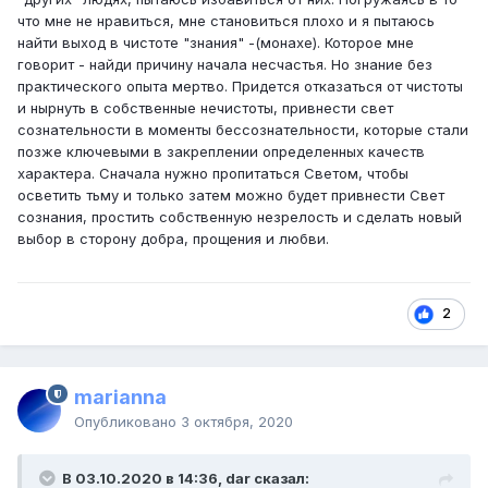
Монах обладал знаниями и чистотой, но был убит.
что мне не нравиться, мне становиться плохо и я пытаюсь
Отрицая Зло, не вмещая его
найти выход в чистоте "знания" -(монахе). Которое мне
существование(уподоблении в свойствах), у него не
говорит - найди причину начала несчастья. Но знание без
было возможности помочь ему измениться в лучшую
практического опыта мертво. Придется отказаться от чистоты
сторону.
и нырнуть в собственные нечистоты, привнести свет
сознательности в моменты бессознательности, которые стали
Задача - учиться видеть Бога в каждом человеке, но
позже ключевыми в закреплении определенных качеств
при этом уметь противостоять внешним демоническим
характера. Сначала нужно пропитаться Светом, чтобы
проявлениям.
осветить тьму и только затем можно будет привнести Свет
Вот такой чудесный подарок в день рождения Ширди
сознания, простить собственную незрелость и сделать новый
Бабы я получил. Сила Любви вновь удивила своей
выбор в сторону добра, прощения и любви.
неукротимой и мягкой мощью. Саи Рам!
2
marianna
Опубликовано
3 октября, 2020
В 03.10.2020 в 14:36, dar сказал: