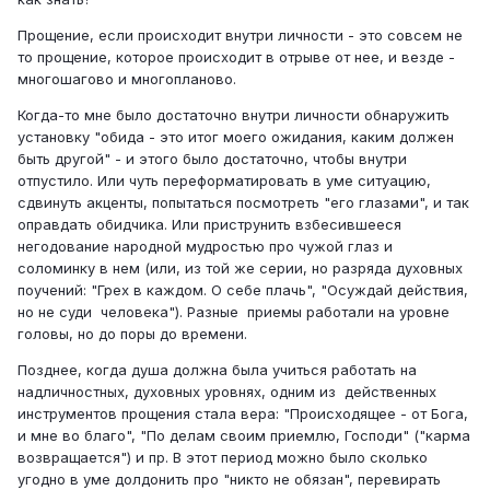
Прощение, если происходит внутри личности - это совсем не
то прощение, которое происходит в отрыве от нее, и везде -
многошагово и многопланово.
Когда-то мне было достаточно внутри личности обнаружить
установку "обида - это итог моего ожидания, каким должен
быть другой" - и этого было достаточно, чтобы внутри
отпустило. Или чуть переформатировать в уме ситуацию,
сдвинуть акценты, попытаться посмотреть "его глазами", и так
оправдать обидчика. Или приструнить взбесившееся
негодование народной мудростью про чужой глаз и
соломинку в нем (или, из той же серии, но разряда духовных
поучений: "Грех в каждом. О себе плачь", "Осуждай действия,
но не суди человека"). Разные приемы работали на уровне
головы, но до поры до времени.
Позднее, когда душа должна была учиться работать на
надличностных, духовных уровнях, одним из действенных
инструментов прощения стала вера: "Происходящее - от Бога,
и мне во благо", "По делам своим приемлю, Господи" ("карма
возвращается") и пр. В этот период можно было сколько
угодно в уме долдонить про "никто не обязан", перевирать