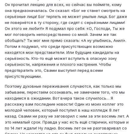
Он прочитал лекцию для всех, но сейчас вы поймёте, кому
она предназначалась. Он сказал: «Бог не станет смотреть на
серьёзные лица! Бог терпеть не может унылые лица. Бог даже
не повернётся в ту сторону, где сидят с серьёзными лицами!
Он этого не любит!» Я подумал про себя: «О, Господи, Ты же
мог поговорить непосредственно со мной. Зачем же так
обобщать? Ты мог мне прямо сказать: «А ну улыбнись, Анил».
Потом я подумал, что среди присутствющих возможно
находятся мои представители. Или будущие кандидаты на
серьёзность. Кто-то ещё может вступить в опасную зону
серьёзности, напряжения и плохого настрения. Чтобы
предотвратить это, Свами выступил перед всеми
присутствующими.
Поэтому духовные переживания случаются, как только мы
забываем, перестаём осознавать, не замечаем того, что мы
находимся в ожидании. Вот вчера такое случилось… Я
расскажу вам последние новости! Один из моих коллег это
молодой человек, который поступил в наш колледж 8 лет
назад. Свами ни разу не заговорил с ним за эти восемь лет. А
это немалый срок. Правда у нас есть ещё старички, которые и
по 14 лет ждали! Ну ладно. Восемь лет он не разговаривал со