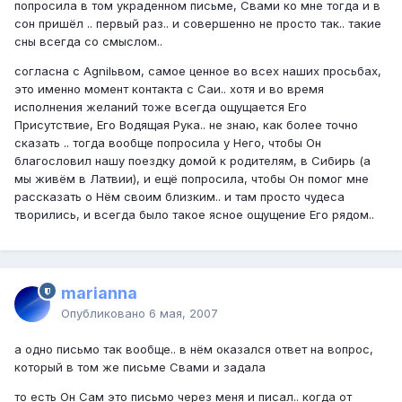
попросила в том украденном письме, Свами ко мне тогда и в
сон пришёл .. первый раз.. и совершенно не просто так.. такие
сны всегда со смыслом..
согласна с Agnilьвом, самое ценное во всех наших просьбах,
это именно момент контакта с Саи.. хотя и во время
исполнения желаний тоже всегда ощущается Его
Присутствие, Его Водящая Рука.. не знаю, как более точно
сказать .. тогда вообще попросила у Него, чтобы Он
благословил нашу поездку домой к родителям, в Сибирь (а
мы живём в Латвии), и ещё попросила, чтобы Он помог мне
рассказать о Нём своим близким.. и там просто чудеса
творились, и всегда было такое ясное ощущение Его рядом..
marianna
Опубликовано
6 мая, 2007
а одно письмо так вообще.. в нём оказался ответ на вопрос,
который в том же письме Свами и задала
то есть Он Сам это письмо через меня и писал.. когда от