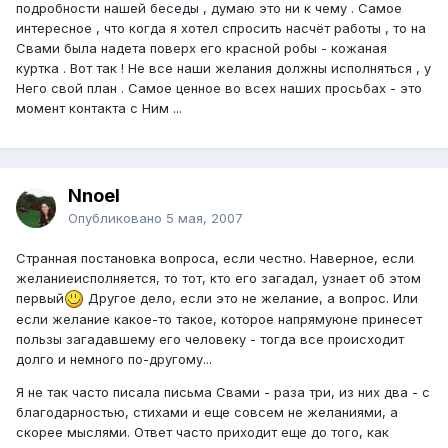
подробности нашей беседы , думаю это ни к чему . Самое
интересное , что когда я хотел спросить насчёт работы , то на
Свами была надета поверх его красной робы - кожаная
куртка . Вот так ! Не все наши желания должны исполняться , у
Него свой план . Самое ценное во всех наших просьбах - это
момент контакта с Ним ...
Nnoel
Опубликовано
5 мая, 2007
Странная постановка вопроса, если честно. Наверное, если
желаниеисполняется, то тот, кто его загадал, узнает об этом
первый
Другое дело, если это не желание, а вопрос. Или
если желание какое-то такое, которое напрямуюне принесет
пользы загадавшему его человеку - тогда все происходит
долго и немного по-другому...
Я не так часто писала письма Свами - раза три, из них два - с
благодарностью, стихами и еще совсем не желаниями, а
скорее мыслями. Ответ часто приходит еще до того, как