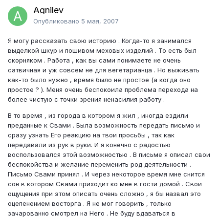
Agnilev
Опубликовано
5 мая, 2007
Я могу рассказать свою историю . Когда-то я занимался
выделкой шкур и пошивом меховых изделий . То есть был
скорняком . Работа , как вы сами понимаете не очень
сатвичная и уж совсем не для вегетарианца . Но выживать
как-то было нужно , время было не простое (а когда оно
простое ? ). Меня очень беспокоила проблема перехода на
более чистую с точки зрения ненасилия работу .
В то время , из города в котором я жил , иногда ездили
преданные к Свами . Была возможность передать письмо и
сразу узнать Его реакцию на твои просьбы , так как
передавали из рук в руки. И я конечно с радостью
воспользовался этой возможностью . В письме я описал свои
беспокойства и желание переменить род деятельности .
Письмо Свами принял . И через некоторое время мне снится
сон в котором Свами приходит ко мне в гости домой . Свои
ощущения при этом описать очень сложно , я бы назвал это
оцепенением восторга . Я не мог говорить , только
зачарованно смотрел на Него . Не буду вдаваться в