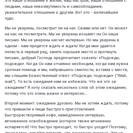
это наше отношение к жизни, наш настрой, наши отношения с
людьми, наша невозмутимость и самообладание,
уважительное отношение к другим. Вот это - величайшее
чудо.
Мы не уверены, посмотрит ли на нас Свами или нет. Он может
на нас не посмотреть. Мы не уверены возьмёт ли Он наше
письмо. Мы не уверены насчёт интервью. Но мы уверены в
одном - нам придётся ждать и ждать! Когда мне удаётся
попасть в первый ряд, занять хорошее место и протянуть
письмо, добрый Господь предпочитает сказать: «Подожди,
подожди». Когда Он нам отчаянно необходим, когда нам нужна
срочная помощь и мы, набравшись смелости, встаём с места,
мы слышим Божественный ответ: «Подожди, подожди» ("Wait,
wait"). То есть ожидания нам не избежать. Что же это за
ожидание? Я хочу сказать несколько слов об этом ожидании,
потому что это очень важно и интересно...
Второй момент: ожидание духовно. Мы не хотим ждать, потому
что привыкли к пище быстрого приготовления.
Быстрорастворимый кофе, немедленное интервью,
мгновенное освобождение (которое также мгновенно
испаряется!) Что быстро приходит, то быстро уходит! Поэтому,
друзья мои, давайте помнить, что ожидание духовно. Это не