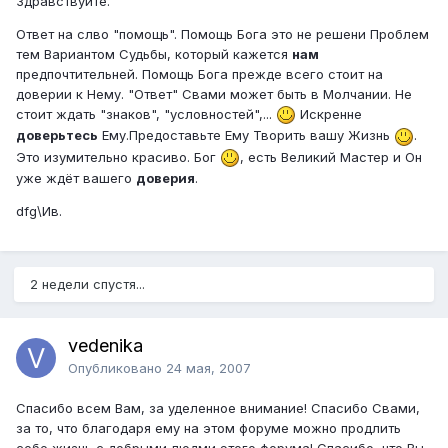
Здравствуйте.
Ответ на слво "помощь". Помощь Бога это не решени Проблем
тем Вариантом Судьбы, который кажется
нам
предпочтительней. Помощь Бога прежде всего стоит на
доверии к Нему. "Ответ" Свами может быть в Молчании. Не
стоит ждать "знаков", "условностей",...
Искренне
доверьтесь
Ему.Предоставьте Ему Творить вашу Жизнь
.
Это изумительно красиво. Бог
, есть Великий Мастер и Он
уже ждёт вашего
доверия
.
dfg\Ив.
2 недели спустя...
vedenika
Опубликовано
24 мая, 2007
Спасибо всем Вам, за уделенное внимание! Спасибо Свами,
за то, что благодаря ему на этом форуме можно продлить
себе жизнь с добрыми людми этого форума! Спасибо, что Вы