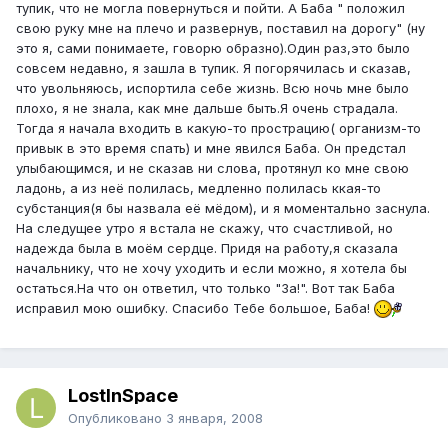
тупик, что не могла повернуться и пойти. А Баба " положил
свою руку мне на плечо и развернув, поставил на дорогу" (ну
это я, сами понимаете, говорю образно).Один раз,это было
совсем недавно, я зашла в тупик. Я погорячилась и сказав,
что увольняюсь, испортила себе жизнь. Всю ночь мне было
плохо, я не знала, как мне дальше быть.Я очень страдала.
Тогда я начала входить в какую-то прострацию( организм-то
привык в это время спать) и мне явился Баба. Он предстал
улыбающимся, и не сказав ни слова, протянул ко мне свою
ладонь, а из неё полилась, медленно полилась ккая-то
субстанция(я бы назвала её мёдом), и я моментально заснула.
На следущее утро я встала не скажу, что счастливой, но
надежда была в моём сердце. Придя на работу,я сказала
начальнику, что не хочу уходить и если можно, я хотела бы
остаться.На что он ответил, что только "За!". Вот так Баба
исправил мою ошибку. Спасибо Тебе большое, Баба!
LostInSpace
Опубликовано
3 января, 2008