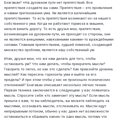
Бхагаван? «На духовном пути нет препятствий. Все
препятствия создаёте вы сами. Препятствия – это проявления
и камни преткновения ума. Ум является величайшим
препятствием». То есть препятствия возникают из-за нашего
собственного ума. Когда не работают тормоза в машине,
нельзя винить дорогу. То есть друзья мои, препятствия,
возникающие на духовном пути, не приходят со стороны, они
не являются внешними, навязанными какими-то враждебными
силами. Главным препятствием, худшей помехой, создающей
множество проблем, является наш собственный ум.
Итак, друзья мои, что же нам делать для того, чтобы
остановить ум? Что нам делать, чтобы прекратить мысли?
Говорить то легко, но как это сделать? Как превзойти уровень
мыслей? Как пересечь горизонты ума и выйти за его
пределы? И при этом чтобы у нас не произошло психических
отклонений? Бхагаван описывает несколько лёгких техник.
Первая техника заключается в следующем: у вас появилась
мысль. Спросите себя: кто замечает эту мысль? Если мысль
пришла к вам, то вы наблюдатель, вы можете наблюдать за
мыслями, осознавать мысли, отслеживать их. Мысли идут
непрерывным потоком, обычно у нас даже нет возможности
остановиться и обдумать какую-то одну мысль, потому что