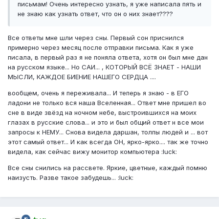
письмам! Очень интересно узнать, я уже написала пять и
не знаю как узнать ответ, что он о них знает????
Все ответы мне шли через сны. Первый сон приснился
примерно через месяц после отправки письма. Как я уже
писала, в первый раз я не поняла ответа, хотя он был мне дан
на русском языке... Но САИ... , КОТОРЫЙ ВСЁ ЗНАЕТ - НАШИ
МЫСЛИ, КАЖДОЕ БИЕНИЕ НАШЕГО СЕРДЦА ....
вообщем, очень я переживала... И теперь я знаю - в ЕГО
ладони не только вся наша Вселенная... Ответ мне пришел во
сне в виде звёзд на ночном небе, выстроившихся на моих
глазах в русские слова... и это и был общий ответ н все мои
запросы к НЕМУ... Снова видела даршан, толпы людей и ... вот
этот самый ответ... И как всегда ОН, ярко-ярко.... так же точно
видела, как сейчас вижу монитор компьютера :luck:
Все сны снились на рассвете. Яркие, цветные, каждый помню
наизусть. Разве такое забудешь... :luck: