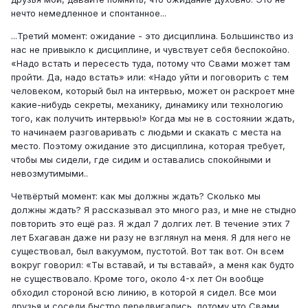
нечто немедленное и спонтанное...
...Третий момент: ожидание - это дисциплина. Большинство из
нас не привыкло к дисциплине, и чувствует себя беспокойно.
«Надо встать и пересесть туда, потому что Свами может там
пройти. Да, надо встать» или: «Надо уйти и поговорить с тем
человеком, который был на интервью, может он раскроет мне
какие-нибудь секреты, механику, динамику или технологию
того, как получить интервью!» Когда мы не в состоянии ждать,
то начинаем разговаривать с людьми и скакать с места на
место. Поэтому ожидание это дисциплина, которая требует,
чтобы мы сидели, где сидим и оставались спокойными и
невозмутимыми..
Четвёртый момент: как мы должны ждать? Сколько мы
должны ждать? Я рассказывал это много раз, и мне не стыдно
повторить это ещё раз. Я ждал 7 долгих лет. В течение этих 7
лет Бхагаван даже ни разу не взглянул на меня. Я для него не
существовал, был вакуумом, пустотой. Вот так вот. Он всем
вокруг говорил: «Ты вставай, и ты вставай», а меня как будто
не существовало. Кроме того, около 4-х лет Он вообще
обходил стороной всю линию, в которой я сидел. Все мои
друзья и соседи быстро передвигались, потому что Свами