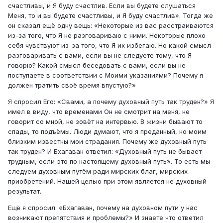
счастливы, и Я буду счастлив. Если вы будете слушаться
Меня, то и вы будете счастливы, и Я буду счастлив». Тогда же
он сказал ещё одну вещь: «Некоторые из вас расстраиваются
из-за того, что Я не разговариваю с ними. Некоторые плохо
себя чувствуют из-за того, что Я их избегаю. Но какой смысл
разговаривать с вами, если вы не следуете тому, что Я
говорю? Какой смысл беседовать с вами, если вы не
поступаете в соответствии с Моими указаниями? Почему я
должен тратить своё время впустую?»
Я спросил Его: «Свами, а почему духовный путь так труден?» Я
имел в виду, что временами Он не смотрит на меня, не
говорит со мной, не зовёт на интервью. В жизни бывают то
спады, то подъёмы. Люди думают, что я преданный, но моим
близким известны мои страдания. Почему же духовный путь
так труден? И Бхагаван ответил: «Духовный путь не бывает
трудным, если это по настоящему духовный путь». То есть мы
следуем духовным путём ради мирских благ, мирских
приобретений. Нашей целью при этом является не духовный
результат.
Ещё я спросил: «Бхагаван, почему на духовном пути у нас
возникают препятствия и проблемы?» И знаете что ответил