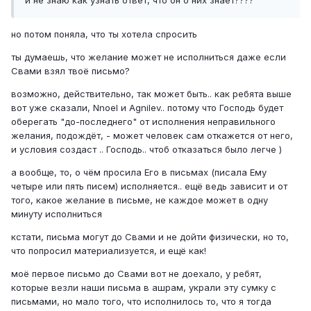
и не знаю как узнать ответ, что он о них знает????
но потом поняла, что ты хотела спросить
ты думаешь, что желание может не исполниться даже если
Свами взял твоё письмо?
возможно, действительно, так может быть.. как ребята выше
вот уже сказали, Nnoel и Agnilev.. потому что Господь будет
оберегать "до-последнего" от исполнения неправильного
желания, подождёт, - может человек сам откажется от него,
и условия создаст .. Господь.. чтоб отказаться было легче )
а вообще, то, о чём просила Его в письмах (писала Ему
четыре или пять писем) исполняется.. ещё ведь зависит и от
того, какое желание в письме, не каждое может в одну
минуту исполниться
кстати, письма могут до Свами и не дойти физически, но то,
что попросил материализуется, и ещё как!
моё первое письмо до Свами вот не доехало, у ребят,
которые везли наши письма в ашрам, украли эту сумку с
письмами, но мало того, что исполнилось то, что я тогда