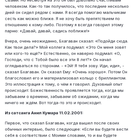
Свами. Но несмотря на это он был довольно счастливым
человеком. Как-то так получилось, что последние несколько
дней он сидел рядом с нами. Я всегда помогаю мальчикам
сесть как можно ближе. Я не хочу быть препятствием по
отношению к кому-либо. Поэтому я всегда говорил этому
парню: «Давай, давай, садись поближе!»
Вчера, очень неожиданно, Бхагаван сказал: «Подойди сюда.
Как твои дела?» Мой коллега подумал: «Это Он меня зовёт
или кого-то ещё?» Естественно, он наверно подумал: «О,
Господи, что с Тобой было все эти 8 лет?» Он начал
оглядываться по сторонам. - «Эй! Я тебя зову. Иди, иди», -
сказал Бхагаван. Он сказал Ему: «Очень хорошо». Потом Он
благословил его и материализовал кольцо с бриллиантом.
Это иллюстрация к тому, о чём я говорил. Духовный опыт
происходит. Божественность проявляется тогда, когда мы
забываем о времени, забываем об ожидании, когда мы
ничего не ждём. Вот тогда-то это и происходит.
Из сатсанга Анил Кумара 11.02.2001:
Первое, что сказал Бхагаван, когда вышел после своих
обычных интервью, было следующее: «Если вы будете вести
себя в соответствии с Моими словами, то и вы будете