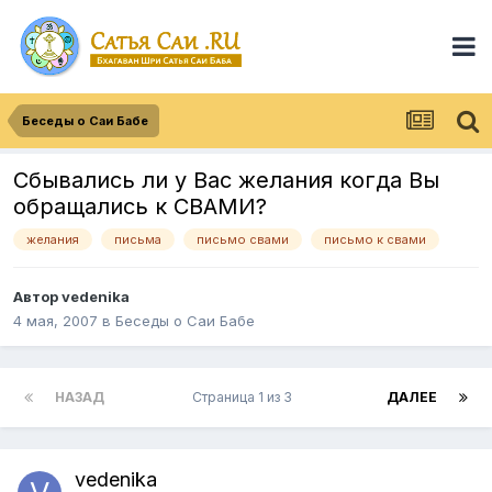
Беседы о Саи Бабе
Сбывались ли у Вас желания когда Вы
обращались к СВАМИ?
желания
письма
письмо свами
письмо к свами
Автор vedenika
4 мая, 2007
в
Беседы о Саи Бабе
НАЗАД
Страница 1 из 3
ДАЛЕЕ
vedenika