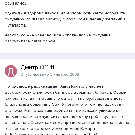
сбывались
однажды я здорово накосячил и чтобы хоть както исправить
ситуацию, привязал записку с просьбой к дереву желаний в
Путапарти.
насколько мне извесно, все исполнилось и ситуация
разрулилась сама собой....
Дмитрий11:11
Опубликовано
3 января, 2008
Потрясающе рассказывает Анил Кумар, у нас нет
возможности физически быть всё время так близко к Свами
как он, и когда читаешь его сатсанги погружаешься в поток
блаженства общения с Саи. У него много тем, попадалась и
эта тема. Мы не должны забывать, что каждый уникален, и
нельзя чесать каждую ситуацию под одну гребёнку, одного
рецепта нет, Свами каждому прописывает своё лекарство, но
вот несколько историй и мысли Анил Кумара
(
http://www.saiwisdom.com/sunday/russianl.htm
).