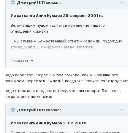
Дмитрий11:11 сказал:
Из сатсанга Анил Кумара 25 февраля 2001 г.:
Величайшим чудом является изменение нашего
отношения к жизни
.. мы слышим Божественный ответ: «Подожди, подожди»
("Wait, wait"). ... ожидания нам не избежать.
ожидание духовно ...
Показать
ожидание - это дисциплина. ... ... .., которая требует,
чтобы мы сидели, где сидим и оставались спокойными и
надо перестать "ждать" в том смысле, как мы обычно это
невозмутимыми..
понимаем, перестать "ждать", когда же "кончаться" страдания
Четвёртый момент: как мы должны ждать? Сколько мы
надо стараться следовать тому, что нам говорит Бхагаван,
должны ждать?...
тогда станет легче жить
Когда мы подсчитываем, когда мы измеряем время, мы
Дмитрий11:11 сказал:
чувствуем боль и разочарование. Ожидание не нужно
рассматривать, не нужно измерять с точки зрения
времени, потому что Бог выше времени. Бог вне
Из сатсанга Анил Кумара 11.02.2001:
времени. .. время это нечто, относящееся к уму....
Первое, что сказал Бхагаван, ... : «Если вы будете вести