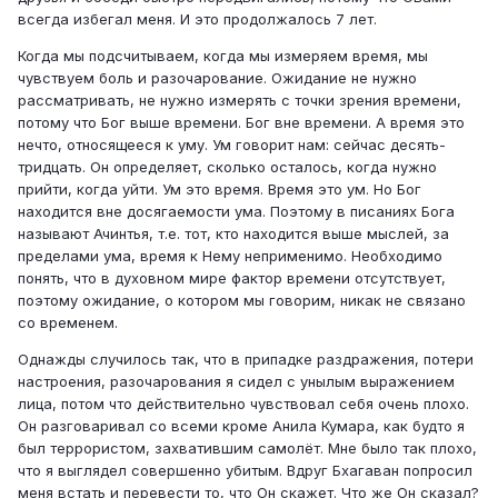
всегда избегал меня. И это продолжалось 7 лет.
Когда мы подсчитываем, когда мы измеряем время, мы
чувствуем боль и разочарование. Ожидание не нужно
рассматривать, не нужно измерять с точки зрения времени,
потому что Бог выше времени. Бог вне времени. А время это
нечто, относящееся к уму. Ум говорит нам: сейчас десять-
тридцать. Он определяет, сколько осталось, когда нужно
прийти, когда уйти. Ум это время. Время это ум. Но Бог
находится вне досягаемости ума. Поэтому в писаниях Бога
называют Ачинтья, т.е. тот, кто находится выше мыслей, за
пределами ума, время к Нему неприменимо. Необходимо
понять, что в духовном мире фактор времени отсутствует,
поэтому ожидание, о котором мы говорим, никак не связано
со временем.
Однажды случилось так, что в припадке раздражения, потери
настроения, разочарования я сидел с унылым выражением
лица, потом что действительно чувствовал себя очень плохо.
Он разговаривал со всеми кроме Анила Кумара, как будто я
был террористом, захватившим самолёт. Мне было так плохо,
что я выглядел совершенно убитым. Вдруг Бхагаван попросил
меня встать и перевести то, что Он скажет. Что же Он сказал?